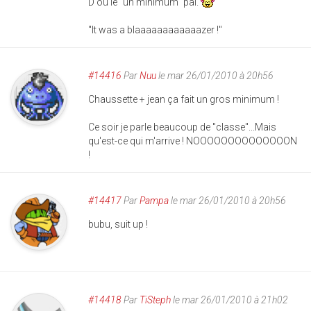
D'où le "un minimum" pal.
"It was a blaaaaaaaaaaaazer !"
#14416
Par
Nuu
le mar 26/01/2010 à 20h56
Chaussette + jean ça fait un gros minimum !
Ce soir je parle beaucoup de "classe"...Mais
qu'est-ce qui m'arrive ! NOOOOOOOOOOOOOON
!
#14417
Par
Pampa
le mar 26/01/2010 à 20h56
bubu, suit up !
#14418
Par
TiSteph
le mar 26/01/2010 à 21h02