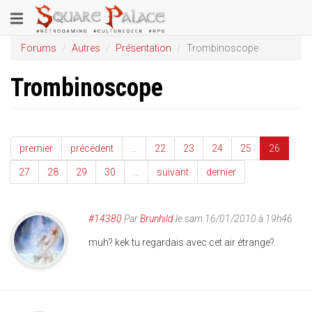
Aller
Toggle
au
contenu
navigation
Forums
Autres
Présentation
Trombinoscope
principal
Trombinoscope
premier
précédent
…
22
23
24
25
26
27
28
29
30
…
suivant
dernier
#14380
Par
Brunhild
le sam 16/01/2010 à 19h46
muh? kek tu regardais avec cet air étrange?