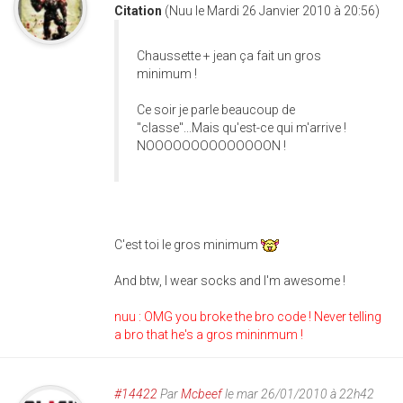
Citation
(Nuu le Mardi 26 Janvier 2010 à 20:56)
Chaussette + jean ça fait un gros
minimum !
Ce soir je parle beaucoup de
"classe"...Mais qu'est-ce qui m'arrive !
NOOOOOOOOOOOOOON !
C'est toi le gros minimum
And btw, I wear socks and I'm awesome !
nuu : OMG you broke the bro code ! Never telling
a bro that he's a gros mininmum !
#14422
Par
Mcbeef
le mar 26/01/2010 à 22h42