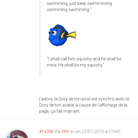
swimming, just keep swmimming
swimming swimming."
"I shall call him squishy and he shall be
mine. He shall be my squishy."
j'adore, la Dory de ton post est synchro avec la
Dory de ton avatar à cause de l'affichage de la
page, ça fait marrant.
#14396
Par
Ptm
le ven 22/01/2010 à 21h45