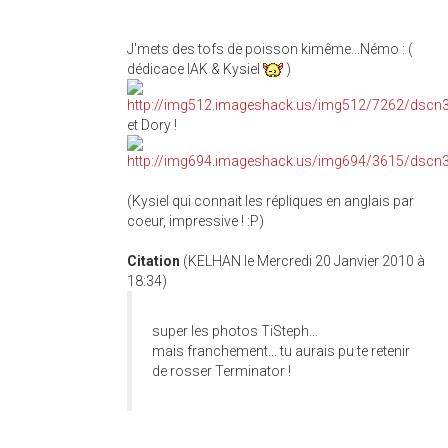
J'mets des tofs de poisson kimême...Némo : (
dédicace IAK & Kysiel
)
et Dory !
(Kysiel qui connait les répliques en anglais par
coeur, impressive ! :P)
Citation
(KELHAN le Mercredi 20 Janvier 2010 à
18:34)
super les photos TiSteph...
mais franchement... tu aurais pu te retenir
de rosser Terminator !