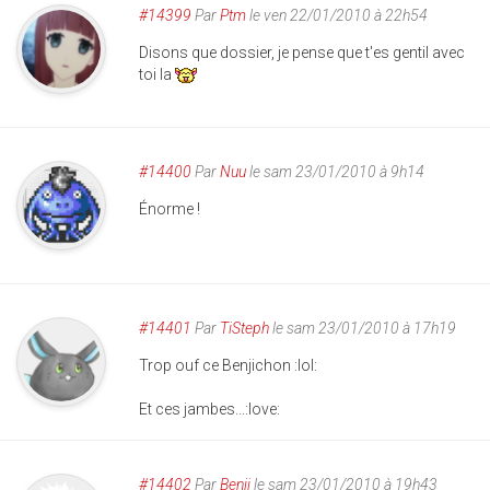
#14399
Par
Ptm
le ven 22/01/2010 à 22h54
Disons que dossier, je pense que t'es gentil avec
toi la
#14400
Par
Nuu
le sam 23/01/2010 à 9h14
Énorme !
#14401
Par
TiSteph
le sam 23/01/2010 à 17h19
Trop ouf ce Benjichon :lol:
Et ces jambes...:love:
#14402
Par
Benji
le sam 23/01/2010 à 19h43