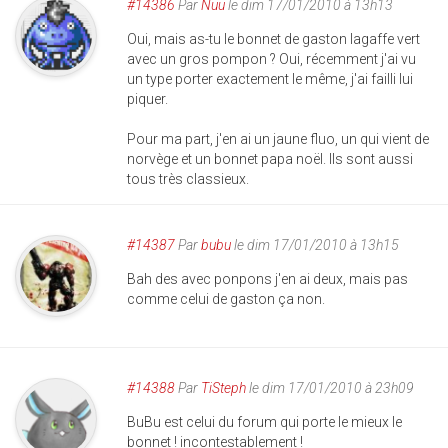
#14386
Par
Nuu
le dim 17/01/2010 à 13h13
Oui, mais as-tu le bonnet de gaston lagaffe vert
avec un gros pompon ? Oui, récemment j'ai vu
un type porter exactement le même, j'ai failli lui
piquer.
Pour ma part, j'en ai un jaune fluo, un qui vient de
norvège et un bonnet papa noël. Ils sont aussi
tous très classieux.
#14387
Par
bubu
le dim 17/01/2010 à 13h15
Bah des avec ponpons j'en ai deux, mais pas
comme celui de gaston ça non.
#14388
Par
TiSteph
le dim 17/01/2010 à 23h09
BuBu est celui du forum qui porte le mieux le
bonnet ! incontestablement !