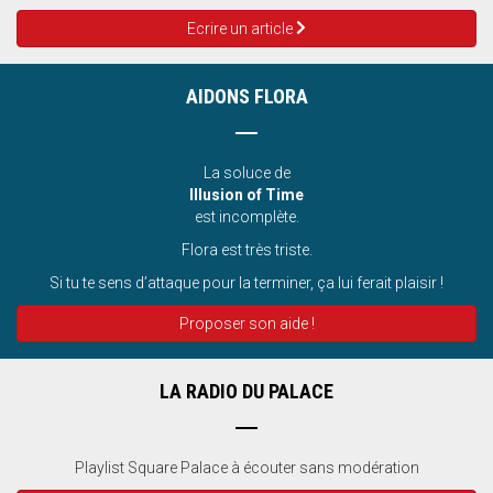
Ecrire un article
AIDONS FLORA
La soluce de
Illusion of Time
est incomplète.
Flora est très triste.
Si tu te sens d’attaque pour la terminer, ça lui ferait plaisir !
Proposer son aide !
LA RADIO DU PALACE
Playlist Square Palace à écouter sans modération