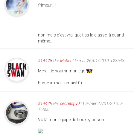
frimeur!!!!!
non mais c'est vrai que t'as la classe là quand
même...
#14428
Par
Mcbeef
le mar 26/01/2010 à 23h43
Merci de nourrir mon ego
Frimeur, moi, jamais! 0)
#14429
Par
secretspy911
le mer 27/01/2010 à
16h00
Voilà mon équipe de hockey cosom