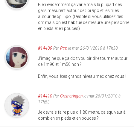
Bien évidemment ça varie mais la plupart des
gars mesurent autour de 5pi 9po et les filles
autour de 5pi 5po. (Désolé si vous utilisez des
cm mais on est habitué de mesure une personne
en pieds et en pouces)
#14409
Par
Ptm
le mar 26/01/2010 à 17h30
J'imagine que ça doit vouloir dire tourner autour
de 1m90 et 1m50 non ?
Enfin, vous êtes grands niveau mec chez vous !
#14410
Par
Crisharingan
le mar 26/01/2010 à
17h53
Je devrais faire plus d'1,80 mètre, ça équivaut à
combien en pieds et en pouces ?