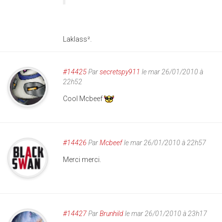
Laklass².
#14425
Par
secretspy911
le mar 26/01/2010 à
22h52
Cool Mcbeef
#14426
Par
Mcbeef
le mar 26/01/2010 à 22h57
Merci merci.
#14427
Par
Brunhild
le mar 26/01/2010 à 23h17