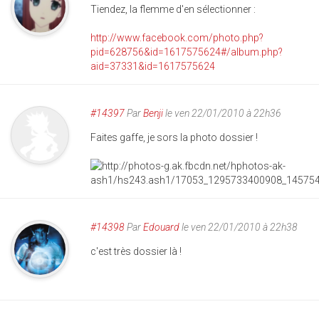
Tiendez, la flemme d'en sélectionner :
http://www.facebook.com/photo.php?
pid=628756&id=1617575624#/album.php?
aid=37331&id=1617575624
#14397
Par
Benji
le ven 22/01/2010 à 22h36
Faites gaffe, je sors la photo dossier !
#14398
Par
Edouard
le ven 22/01/2010 à 22h38
c'est très dossier là !