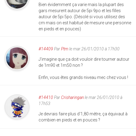
Bien évidemment ça varie mais la plupart des
gars mesurent autour de 5pi 9po et les filles
autour de 5pi 5po. (Désolé si vous utilisez des
cm mais on est habitué de mesure une personne
en pieds et en pouces)
#14409
Par
Ptm
le mar 26/01/2010 à 17h30
J'imagine que ça doit vouloir dire tourner autour
de 1m90 et 1m50 non ?
Enfin, vous êtes grands niveau mec chez vous !
#14410
Par
Crisharingan
le mar 26/01/2010 à
17h53
Je devrais faire plus d'1,80 mètre, ça équivaut à
combien en pieds et en pouces ?