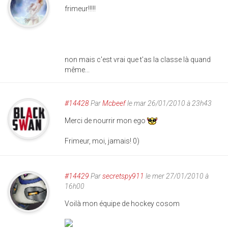
frimeur!!!!!
non mais c'est vrai que t'as la classe là quand
même...
#14428
Par
Mcbeef
le mar 26/01/2010 à 23h43
Merci de nourrir mon ego
Frimeur, moi, jamais! 0)
#14429
Par
secretspy911
le mer 27/01/2010 à
16h00
Voilà mon équipe de hockey cosom