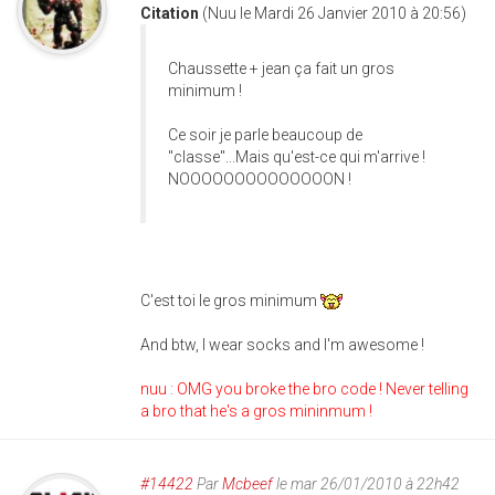
Citation
(Nuu le Mardi 26 Janvier 2010 à 20:56)
Chaussette + jean ça fait un gros
minimum !
Ce soir je parle beaucoup de
"classe"...Mais qu'est-ce qui m'arrive !
NOOOOOOOOOOOOOON !
C'est toi le gros minimum
And btw, I wear socks and I'm awesome !
nuu : OMG you broke the bro code ! Never telling
a bro that he's a gros mininmum !
#14422
Par
Mcbeef
le mar 26/01/2010 à 22h42