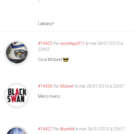
Laklass².
#14425
Par
secretspy911
le mar 26/01/2010 à
22h52
Cool Mcbeef
#14426
Par
Mcbeef
le mar 26/01/2010 à 22h57
Merci merci.
#14427
Par
Brunhild
le mar 26/01/2010 à 23h17