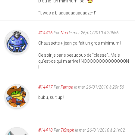
D'où le "un minimum" pal.
"It was a blaaaaaaaaaaaazer !"
#14416
Par
Nuu
le mar 26/01/2010 à 20h56
Chaussette + jean ça fait un gros minimum !
Ce soir je parle beaucoup de "classe"...Mais
qu'est-ce qui m'arrive ! NOOOOOOOOOOOOOON
!
#14417
Par
Pampa
le mar 26/01/2010 à 20h56
bubu, suit up !
#14418
Par
TiSteph
le mar 26/01/2010 à 21h02