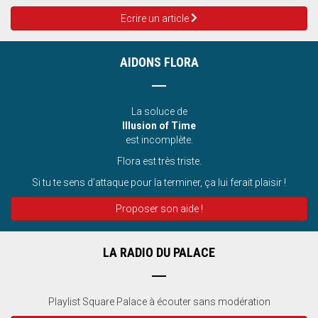
Ecrire un article
AIDONS FLORA
La soluce de
Illusion of Time
est incomplète.
Flora est très triste.
Si tu te sens d’attaque pour la terminer, ça lui ferait plaisir !
Proposer son aide !
LA RADIO DU PALACE
Playlist Square Palace à écouter sans modération