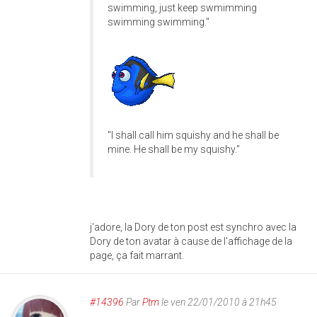
swimming, just keep swmimming
swimming swimming."
"I shall call him squishy and he shall be
mine. He shall be my squishy."
j'adore, la Dory de ton post est synchro avec la
Dory de ton avatar à cause de l'affichage de la
page, ça fait marrant.
#14396
Par
Ptm
le ven 22/01/2010 à 21h45