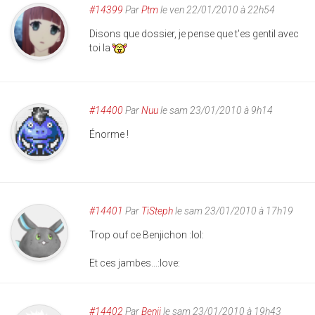
#14399
Par
Ptm
le ven 22/01/2010 à 22h54
Disons que dossier, je pense que t'es gentil avec
toi la
#14400
Par
Nuu
le sam 23/01/2010 à 9h14
Énorme !
#14401
Par
TiSteph
le sam 23/01/2010 à 17h19
Trop ouf ce Benjichon :lol:
Et ces jambes...:love:
#14402
Par
Benji
le sam 23/01/2010 à 19h43