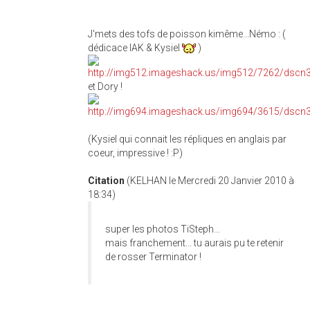
J'mets des tofs de poisson kimême...Némo : (
dédicace IAK & Kysiel
)
et Dory !
(Kysiel qui connait les répliques en anglais par
coeur, impressive ! :P)
Citation
(KELHAN le Mercredi 20 Janvier 2010 à
18:34)
super les photos TiSteph...
mais franchement... tu aurais pu te retenir
de rosser Terminator !