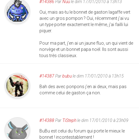
#14386
Par
Nuu
le dim 17/01/2010 à 13h13
Oui, mais as-tu le bonnet de gaston lagaffe vert
avec un gros pompon ? Oui, récemment j'ai vu
un type porter exactement le même, j'ai failli lui
piquer.
Pour ma part, j'en ai un jaune fluo, un qui vient de
norvège et un bonnet papa noël. Ils sont aussi
tous très classieux.
#14387
Par
bubu
le dim 17/01/2010 à 13h15
Bah des avec ponpons j'en ai deux, mais pas
comme celui de gaston ça non.
#14388
Par
TiSteph
le dim 17/01/2010 à 23h09
BuBu est celui du forum qui porte le mieux le
bonnet ! incontestablement !