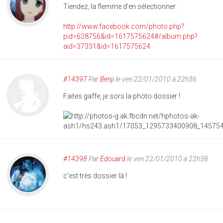
Tiendez, la flemme d'en sélectionner :
http://www.facebook.com/photo.php?
pid=628756&id=1617575624#/album.php?
aid=37331&id=1617575624
#14397
Par
Benji
le ven 22/01/2010 à 22h36
Faites gaffe, je sors la photo dossier !
#14398
Par
Edouard
le ven 22/01/2010 à 22h38
c'est très dossier là !