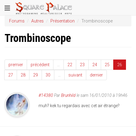
Aller
Toggle
au
contenu
navigation
Forums
Autres
Présentation
Trombinoscope
principal
Trombinoscope
premier
précédent
…
22
23
24
25
26
27
28
29
30
…
suivant
dernier
#14380
Par
Brunhild
le sam 16/01/2010 à 19h46
muh? kek tu regardais avec cet air étrange?