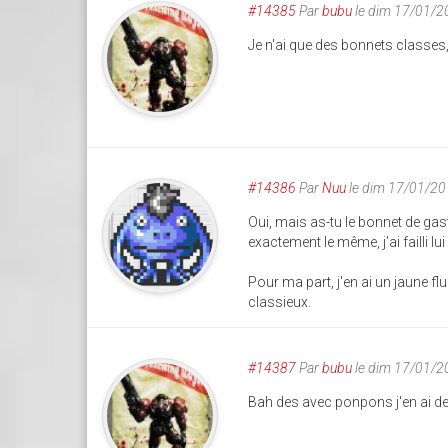
#14385
Par
bubu
le dim 17/01/2
Je n'ai que des bonnets classes,
#14386
Par
Nuu
le dim 17/01/20
Oui, mais as-tu le bonnet de gas
exactement le même, j'ai failli lui
Pour ma part, j'en ai un jaune fl
classieux.
#14387
Par
bubu
le dim 17/01/2
Bah des avec ponpons j'en ai d