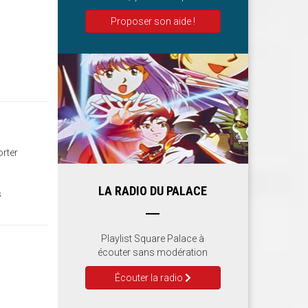
Proposer son aide !
orter
LA RADIO DU PALACE
s
Playlist Square Palace à
écouter sans modération
Écouter la radio