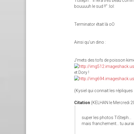
TiSteph : "Il fera très beau comm
bouuuuh le sud !!" :lol:
Terminator était là oO
Ainsi qu'un dino :
J'mets des tofs de poisson kimê
et Dory !
(Kysiel qui connait les répliques
Citation
(KELHAN le Mercredi 20
super les photos TiSteph...
mais franchement... tu aurai