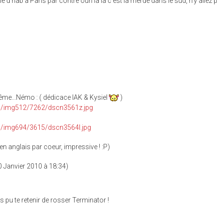
e d'hab à Paris par contre ouh là là c'est la merde dans le sud, n'y allez p
me...Némo : ( dédicace IAK & Kysiel
)
 en anglais par coeur, impressive ! :P)
 Janvier 2010 à 18:34)
s pu te retenir de rosser Terminator !