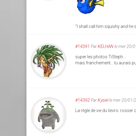
"I shall call him squishy and he 
#14391
Par
KELHAN
le mer 20/
super les photos TiSteph...
mais franchement... tu aurais pu
#14392
Par
Kysiel
le mer 20/01/
La règle de vie du lievro: rosser 