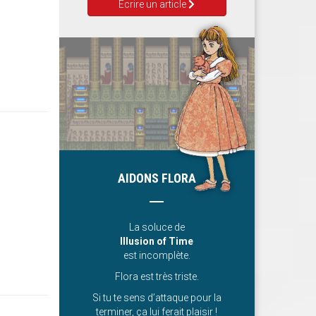
Ecrire un article
AIDONS FLORA
La soluce de
Illusion of Time
est incomplète.
Flora est très triste.
Si tu te sens d’attaque pour la
terminer, ça lui ferait plaisir !