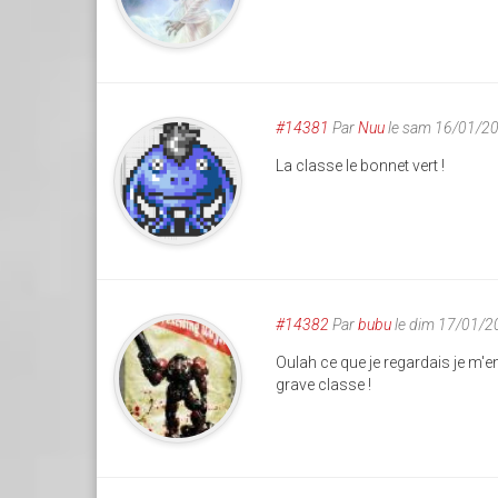
#14381
Par
Nuu
le sam 16/01/2
La classe le bonnet vert !
#14382
Par
bubu
le dim 17/01/2
Oulah ce que je regardais je m'en
grave classe !