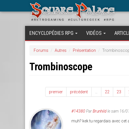
Aller
au
contenu
principal
ENCYCLOPÉDIES RPG
VIDÉOS
ARTICL
Forums
Autres
Présentation
Trombinosco
Trombinoscope
premier
précédent
…
22
23
#14380
Par
Brunhild
le sam 16/0
muh? kek tu regardais avec cet a