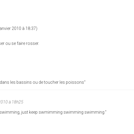
Janvier 2010 à 18:37)
ser ou se faire rosser.
ain dans les bassins ou de toucher les poissons"
2010 à 18h25
ep swimming, just keep swmimming swimming swimming."