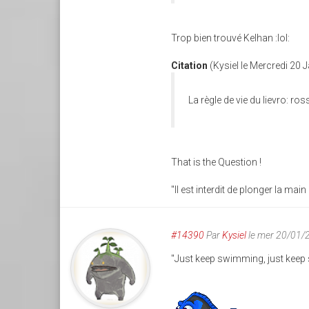
Trop bien trouvé Kelhan :lol:
Citation
(Kysiel le Mercredi 20 
La règle de vie du lievro: ros
That is the Question !
"Il est interdit de plonger la m
#14390
Par
Kysiel
le mer 20/01/
"Just keep swimming, just ke