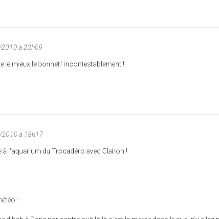
/2010 à 23h09
e le mieux le bonnet ! incontestablement !
1/2010 à 18h17
à l'aquarium du Trocadéro avec Clairon !
météo :