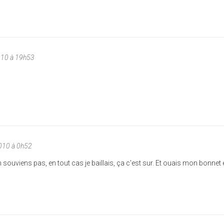
010 à 19h53
010 à 0h52
 souviens pas, en tout cas je baillais, ça c'est sur. Et ouais mon bonnet 