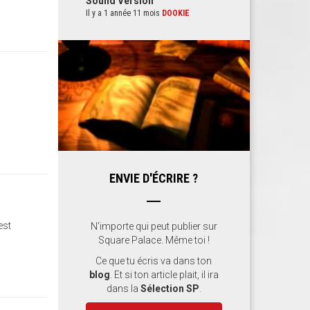
Sound Version
Il y a 1 année 11 mois
DOOKIE
ENVIE D'ÉCRIRE ?
est
N'importe qui peut publier sur
Square Palace. Même toi !
Ce que tu écris va dans ton
blog
. Et si ton article plait, il ira
dans la
Sélection SP
.