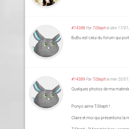
#14388
Par
TiSteph
le dim 17/01
BuBu est celui du forum qui port
#14389
Par
TiSteph
le mer 20/0
Quelques photos de ma matinée 
Ponyo aime TiSteph !
Claire et moi qui présentons la 