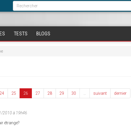
Formulaire
de
Rechercher
recherche
ES
TESTS
BLOGS
pe
24
25
26
27
28
29
30
…
suivant
dernier
1/2010 à 19h46
ir étrange?