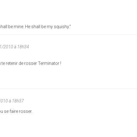
shall be mine. He shall be my squishy."
01/2010 à 18h34
 te retenir de rosser Terminator !
2010 à 18h37
ou se faire rosser.