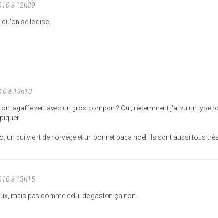
010 à 12h39
 qu'on se le dise.
10 à 13h13
ton lagaffe vert avec un gros pompon ? Oui, récemment j'ai vu un type p
 piquer.
uo, un qui vient de norvège et un bonnet papa noël. Ils sont aussi tous trè
010 à 13h15
eux, mais pas comme celui de gaston ça non.