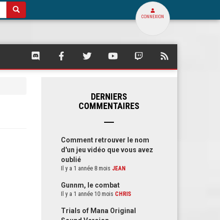
CONNEXION
SQUARE
SQUARE
SQUARE
SQUARE
SQUARE
FLUX
PALACE
PALACE
PALACE
PALACE
PALACE
RSS
SUR
SUR
SUR
SUR
SUR
DE
DISCORD
FACEBOOK
TWITTER
YOUTUBE
TWITCH
SQUARE
PALACE
DERNIERS
COMMENTAIRES
Comment retrouver le nom
d'un jeu vidéo que vous avez
oublié
Il y a 1 année 8 mois
JEAN
Gunnm, le combat
Il y a 1 année 10 mois
CHRIS
Trials of Mana Original