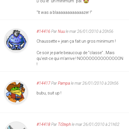
D'où le "un minimum" pal.
"It was a blaaaaaaaaaaaazer !"
#14416
Par
Nuu
le mar 26/01/2010 à 20h56
Chaussette + jean ça fait un gros minimum !
Ce soir je parle beaucoup de "classe"...Mais
qu'est-ce qui m'arrive ! NOOOOOOOOOOOOOON
!
#14417
Par
Pampa
le mar 26/01/2010 à 20h56
bubu, suit up !
#14418
Par
TiSteph
le mar 26/01/2010 à 21h02