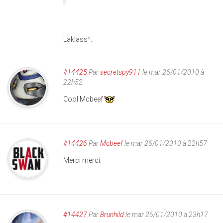
Laklass².
#14425
Par
secretspy911
le mar 26/01/2010 à
22h52
Cool Mcbeef
#14426
Par
Mcbeef
le mar 26/01/2010 à 22h57
Merci merci.
#14427
Par
Brunhild
le mar 26/01/2010 à 23h17