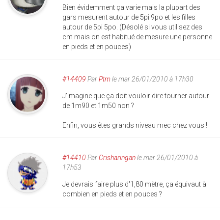
Bien évidemment ça varie mais la plupart des
gars mesurent autour de 5pi 9po et les filles
autour de 5pi 5po. (Désolé si vous utilisez des
cm mais on est habitué de mesure une personne
en pieds et en pouces)
#14409
Par
Ptm
le mar 26/01/2010 à 17h30
J'imagine que ça doit vouloir dire tourner autour
de 1m90 et 1m50 non ?
Enfin, vous êtes grands niveau mec chez vous !
#14410
Par
Crisharingan
le mar 26/01/2010 à
17h53
Je devrais faire plus d'1,80 mètre, ça équivaut à
combien en pieds et en pouces ?