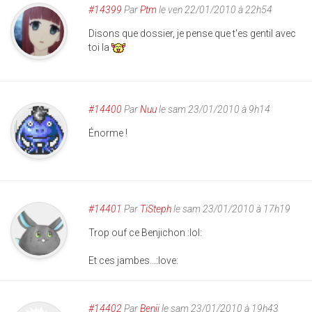
#14399
Par
Ptm
le ven 22/01/2010 à 22h54
Disons que dossier, je pense que t'es gentil avec
toi la
#14400
Par
Nuu
le sam 23/01/2010 à 9h14
Énorme !
#14401
Par
TiSteph
le sam 23/01/2010 à 17h19
Trop ouf ce Benjichon :lol:
Et ces jambes...:love:
#14402
Par
Benji
le sam 23/01/2010 à 19h43