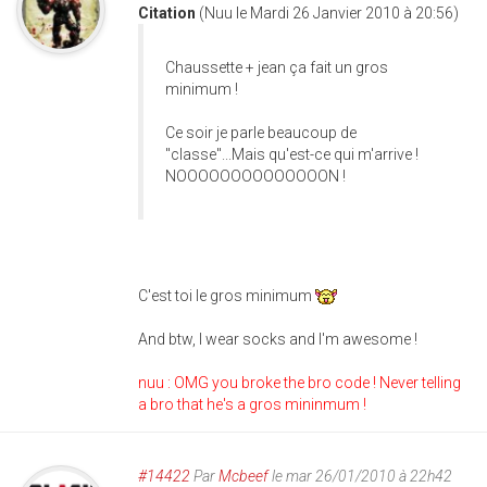
Citation
(Nuu le Mardi 26 Janvier 2010 à 20:56)
Chaussette + jean ça fait un gros
minimum !
Ce soir je parle beaucoup de
"classe"...Mais qu'est-ce qui m'arrive !
NOOOOOOOOOOOOOON !
C'est toi le gros minimum
And btw, I wear socks and I'm awesome !
nuu : OMG you broke the bro code ! Never telling
a bro that he's a gros mininmum !
#14422
Par
Mcbeef
le mar 26/01/2010 à 22h42