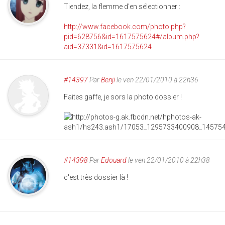
Tiendez, la flemme d'en sélectionner :
http://www.facebook.com/photo.php?
pid=628756&id=1617575624#/album.php?
aid=37331&id=1617575624
#14397
Par
Benji
le ven 22/01/2010 à 22h36
Faites gaffe, je sors la photo dossier !
#14398
Par
Edouard
le ven 22/01/2010 à 22h38
c'est très dossier là !