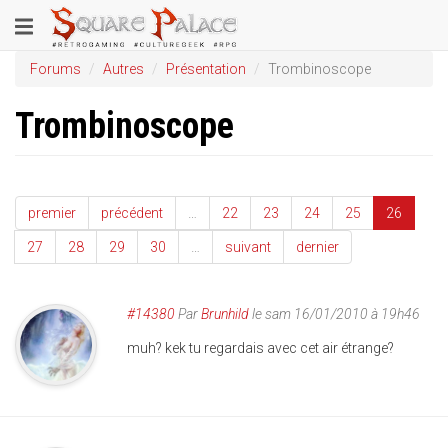
Aller
Toggle
au
contenu
navigation
Forums
Autres
Présentation
Trombinoscope
principal
Trombinoscope
premier
précédent
…
22
23
24
25
26
27
28
29
30
…
suivant
dernier
#14380
Par
Brunhild
le sam 16/01/2010 à 19h46
muh? kek tu regardais avec cet air étrange?