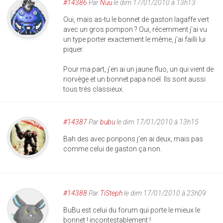
#14386
Par
Nuu
le dim 17/01/2010 à 13h13
Oui, mais as-tu le bonnet de gaston lagaffe vert
avec un gros pompon ? Oui, récemment j'ai vu
un type porter exactement le même, j'ai failli lui
piquer.
Pour ma part, j'en ai un jaune fluo, un qui vient de
norvège et un bonnet papa noël. Ils sont aussi
tous très classieux.
#14387
Par
bubu
le dim 17/01/2010 à 13h15
Bah des avec ponpons j'en ai deux, mais pas
comme celui de gaston ça non.
#14388
Par
TiSteph
le dim 17/01/2010 à 23h09
BuBu est celui du forum qui porte le mieux le
bonnet ! incontestablement !