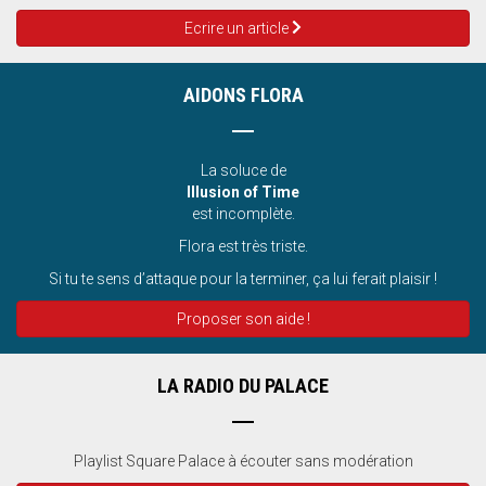
Ecrire un article
AIDONS FLORA
La soluce de
Illusion of Time
est incomplète.
Flora est très triste.
Si tu te sens d’attaque pour la terminer, ça lui ferait plaisir !
Proposer son aide !
LA RADIO DU PALACE
Playlist Square Palace à écouter sans modération