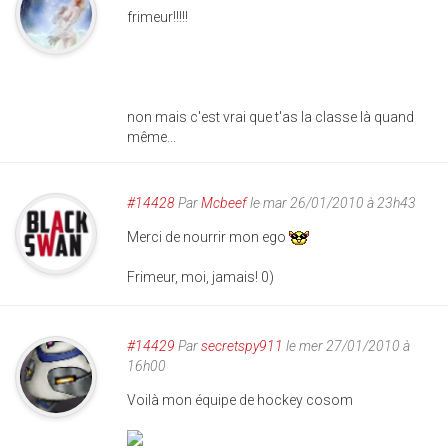
frimeur!!!!!
non mais c'est vrai que t'as la classe là quand
même...
#14428
Par
Mcbeef
le mar 26/01/2010 à 23h43
Merci de nourrir mon ego
Frimeur, moi, jamais! 0)
#14429
Par
secretspy911
le mer 27/01/2010 à
16h00
Voilà mon équipe de hockey cosom