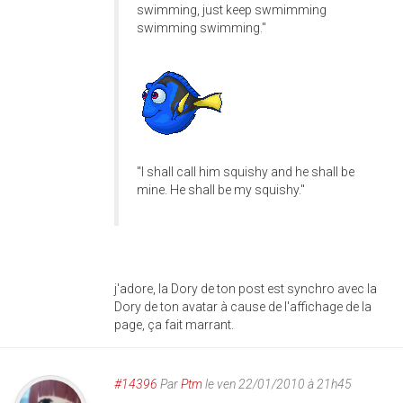
swimming, just keep swmimming
swimming swimming."
"I shall call him squishy and he shall be
mine. He shall be my squishy."
j'adore, la Dory de ton post est synchro avec la
Dory de ton avatar à cause de l'affichage de la
page, ça fait marrant.
#14396
Par
Ptm
le ven 22/01/2010 à 21h45