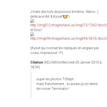
J'mets des tofs de poisson kimême...Némo : (
dédicace IAK & Kysiel
)
et Dory !
(Kysiel qui connait les répliques en anglais par
coeur, impressive ! :P)
Citation
(KELHAN le Mercredi 20 Janvier 2010 à
18:34)
super les photos TiSteph...
mais franchement... tu aurais pu te retenir
de rosser Terminator !