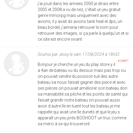
j'ai joué dans les années 2000 je dirais entre
2005 et 2008 a vu de nez, c'était un jeu gratuit
genre mmorpg mais uniquement avec des
avions, il y avait ds avions tank heal et dps, un
beau bordel, j'aimerai retrouver le nom pour
retrouver des images, si ça parle à quelqu'un et si
ce site est encore vivant
Soumis par
Jessy
le sam 17/08/2024 à 18h32
#128871
Bonjour je cherche un jeu du play store y il
a 4an de bateau vu du dessus mais pas trop ou
on pouvait vendre du poisson tué des autre
bateau sa nous faisait gagner des piece et avec
ses pièces on pouvait améliorer son bateau don
sa maniabilité sa pêche et les points de santé qui
faisait grandir notre bateau on pouvait aussi
avoir d autre île en tuent tout les bateau je me
rappelle qui avait une île dunets et que le jeu s
apparaît un peu près BOOHOOT un truc comme
sa merci à se qui trouveront.