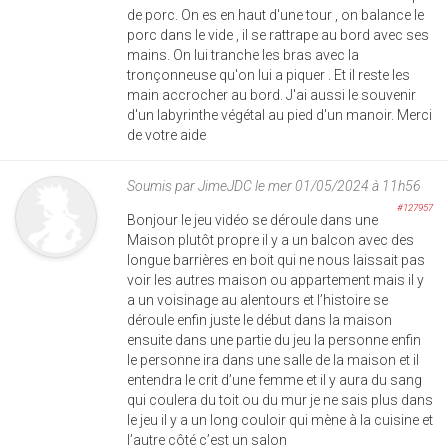
de porc. On es en haut d'une tour , on balance le
porc dans le vide , il se rattrape au bord avec ses
mains. On lui tranche les bras avec la
tronçonneuse qu'on lui a piquer . Et il reste les
main accrocher au bord. J'ai aussi le souvenir
d'un labyrinthe végétal au pied d'un manoir. Merci
de votre aide
Soumis par
JimeJDC
le mer 01/05/2024 à 11h56
#127957
Bonjour le jeu vidéo se déroule dans une
Maison plutôt propre il y a un balcon avec des
longue barrières en boit qui ne nous laissait pas
voir les autres maison ou appartement mais il y
a un voisinage au alentours et l’histoire se
déroule enfin juste le début dans la maison
ensuite dans une partie du jeu la personne enfin
le personne ira dans une salle de la maison et il
entendra le crit d’une femme et il y aura du sang
qui coulera du toit ou du mur je ne sais plus dans
le jeu il y a un long couloir qui mène à la cuisine et
l’autre côté c’est un salon