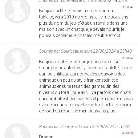
Soumis par
Loredana
le dim 23/06/2024 à 3h14
#128841
Bonjour,petite je jouais à un jeu sur ma
tablette, vers 2010 au moins ,et je me souviens
plus du nom du jeu ,c'était un famille dans une
maison avec un chat que je devais nourrir, je
pouvais déplacer le chat les meuble et tout
Soumis par
Souriceau
le sam 22/06/2024 à 23h48
#128840
Bonjouur enfet le jeu que je cherche est sur
smartphone autrefois jy jouer sur tablette il parle
dun scientifique qui donne des pouvoir a des
animaux un peu du style frankenstein et c
animaux ensuite fesait des games ,fin des
niveaux ou toi tu joue avc il ya parfois des chats
qui combattent des abeilles et plein dautre niveau
svp celui qui sen rappelle me le dit cetait su nom
de road ou rood j ne men souviens plus
Soumis par
Anonyme
le sam 22/06/2024 à 16h02
#128839
Dragon