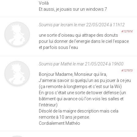
Voilà
Et aussi, je jouais sur un windows 7
Soumis par
lecram
le mer 22/05/2024 à 11h12
#127974
une sorte d'oiseau qui attrape des donuts
pour lui donner de l'energie dans le ciel l'espace
et parfois sous l'eau
Soumis par
Mathé
le mar 21/05/2024 à 19h00
#127973
Bonjour Madame, Monsieur qui lira,
J'aimerai savoir si quelqu'un as pu jouer à ce jeu
(ça remonte à longtemps et c'est sur la Wii)
En gros c'était une sorte de tower défense (un
bâtiment qui avance où l'on vois les salles et
l'intérieur)
Désolé de la maigre description mais cela
remonte à 10 ans je pense.
Cordialement Mathéo