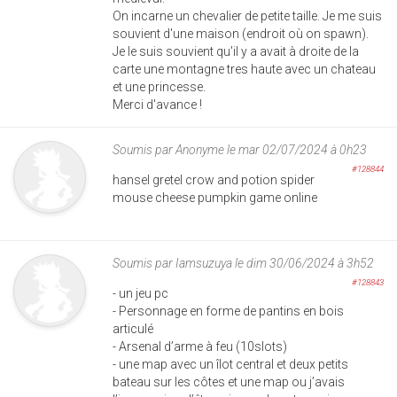
On incarne un chevalier de petite taille. Je me suis
souvient d'une maison (endroit où on spawn).
Je le suis souvient qu'il y a avait à droite de la
carte une montagne tres haute avec un chateau
et une princesse.
Merci d'avance !
Soumis par
Anonyme
le mar 02/07/2024 à 0h23
#128844
hansel gretel crow and potion spider
mouse cheese pumpkin game online
Soumis par
Iamsuzuya
le dim 30/06/2024 à 3h52
#128843
- un jeu pc
- Personnage en forme de pantins en bois
articulé
- Arsenal d’arme à feu (10slots)
- une map avec un îlot central et deux petits
bateau sur les côtes et une map ou j’avais