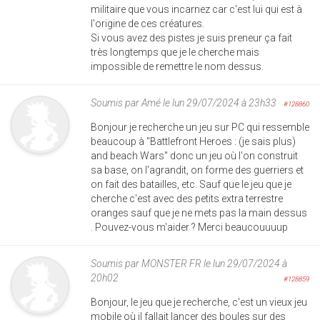
militaire que vous incarnez car c'est lui qui est à
l'origine de ces créatures.
Si vous avez des pistes je suis preneur ça fait
très longtemps que je le cherche mais
impossible de remettre le nom dessus.
Soumis par
Amé
le lun 29/07/2024 à 23h33
#128860
Bonjour je recherche un jeu sur PC qui ressemble
beaucoup à "Battlefront Heroes : (je sais plus)
and beach Wars" donc un jeu où l'on construit
sa base, on l'agrandit, on forme des guerriers et
on fait des batailles, etc. Sauf que le jeu que je
cherche c'est avec des petits extra terrestre
oranges sauf que je ne mets pas la main dessus
. Pouvez-vous m'aider ? Merci beaucouuuup
Soumis par
MONSTER FR
le lun 29/07/2024 à
20h02
#128859
Bonjour, le jeu que je recherche, c'est un vieux jeu
mobile où il fallait lancer des boules sur des