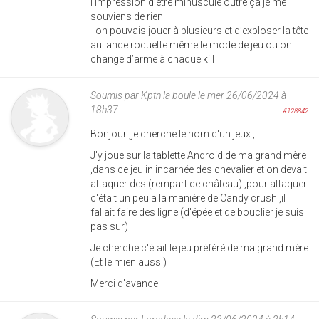
l’impression d’être minuscule outre ça je me
souviens de rien
- on pouvais jouer à plusieurs et d’exploser la tête
au lance roquette même le mode de jeu ou on
change d’arme à chaque kill
Soumis par
Kptn la boule
le mer 26/06/2024 à
18h37
#128842
Bonjour ,je cherche le nom d'un jeux ,
J'y joue sur la tablette Android de ma grand mère
,dans ce jeu in incarnée des chevalier et on devait
attaquer des (rempart de château) ,pour attaquer
c'était un peu a la manière de Candy crush ,il
fallait faire des ligne (d'épée et de bouclier je suis
pas sur)
Je cherche c'était le jeu préféré de ma grand mère
(Et le mien aussi)
Merci d'avance