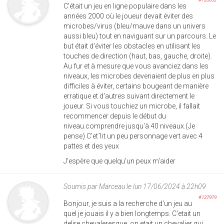
C'était un jeu en ligne populaire dans les
années 2000 où le joueur devait éviter des
microbes/virus (bleu/mauve dans un univers
aussi bleu) tout en naviguant sur un parcours. Le
but était d'éviter les obstacles en utilisant les
touches de direction (haut, bas, gauche, droite).
Au fur et à mesure que vous avanciez dans les
niveaux, les microbes devenaient de plus en plus
difficiles à éviter, certains bougeant de manière
erratique et d'autres suivant directement le
joueur. Si vous touchiez un microbe, il fallait
recommencer depuis le début du
niveau.comprendre jusqu'à 40 niveaux.(Je
pense) C'et1it un peu personnage vert avec 4
pattes et des yeux
J'espère que quelqu'un peux m'aider
Soumis par
Marceau
le lun 17/06/2024 à 22h09
#127979
Bonjour, je suis a la recherche d'un jeu au
quel je jouais il y a bien longtemps. C'etait un
delire chevaleresque, on etait un chevalier qui