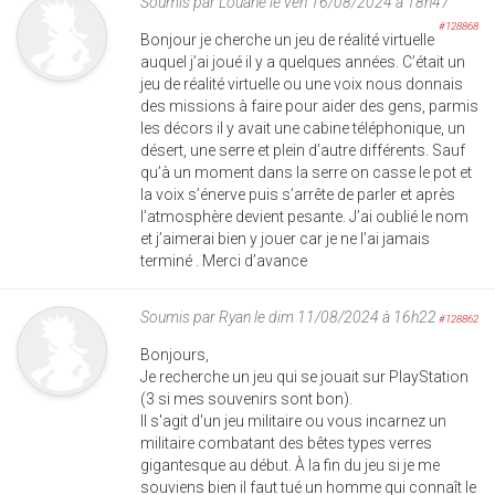
Soumis par
Louane
le ven 16/08/2024 à 18h47
#128868
Bonjour je cherche un jeu de réalité virtuelle
auquel j’ai joué il y a quelques années. C’était un
jeu de réalité virtuelle ou une voix nous donnais
des missions à faire pour aider des gens, parmis
les décors il y avait une cabine téléphonique, un
désert, une serre et plein d’autre différents. Sauf
qu’à un moment dans la serre on casse le pot et
la voix s’énerve puis s’arrête de parler et après
l’atmosphère devient pesante. J’ai oublié le nom
et j’aimerai bien y jouer car je ne l’ai jamais
terminé . Merci d’avance
Soumis par
Ryan
le dim 11/08/2024 à 16h22
#128862
Bonjours,
Je recherche un jeu qui se jouait sur PlayStation
(3 si mes souvenirs sont bon).
Il s'agit d'un jeu militaire ou vous incarnez un
militaire combatant des bêtes types verres
gigantesque au début. À la fin du jeu si je me
souviens bien il faut tué un homme qui connaît le