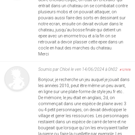
entrait dans un chateau on se combatait contre
plusieurs mobs et on pouvait attaquer, on
pouvais aussi faire des sorts en dessinant sur
notre ecran, ensuite on devait evoluer dans le
chateau, jusqu'au bosse finale qui detient un
epee avec un enorme trou et a la fin on se
retrouvait a devoir plasser cette epee dans un
cocle en haut des marches du chateau.
Merci
Soumis par
Chloé
le ven 14/06/2024 à 0h02
#127978
Bonjour, je recherche un jeu auquel je jouait dans
les années 2010, peut être même un peu avant,
en ligne sur une plate-forme de style jeu.fr etc..
De mémoire, le jeu était en anglais, 2d, on
commençait dans une espèce de plaine avec 3
ou 4 petit personnages, on devait développer le
village et gerer les ressources. Les personnages
restaient dans un espèce de carré de terre et ne
bougeait que lorsque qu'on les envoyaient tailler
la pierre ou faire la cueillette par exemple. Les