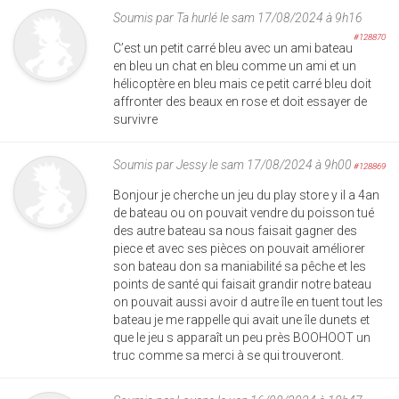
Soumis par
Ta hurlé
le sam 17/08/2024 à 9h16
#128870
C’est un petit carré bleu avec un ami bateau
en bleu un chat en bleu comme un ami et un
hélicoptère en bleu mais ce petit carré bleu doit
affronter des beaux en rose et doit essayer de
survivre
Soumis par
Jessy
le sam 17/08/2024 à 9h00
#128869
Bonjour je cherche un jeu du play store y il a 4an
de bateau ou on pouvait vendre du poisson tué
des autre bateau sa nous faisait gagner des
piece et avec ses pièces on pouvait améliorer
son bateau don sa maniabilité sa pêche et les
points de santé qui faisait grandir notre bateau
on pouvait aussi avoir d autre île en tuent tout les
bateau je me rappelle qui avait une île dunets et
que le jeu s apparaît un peu près BOOHOOT un
truc comme sa merci à se qui trouveront.