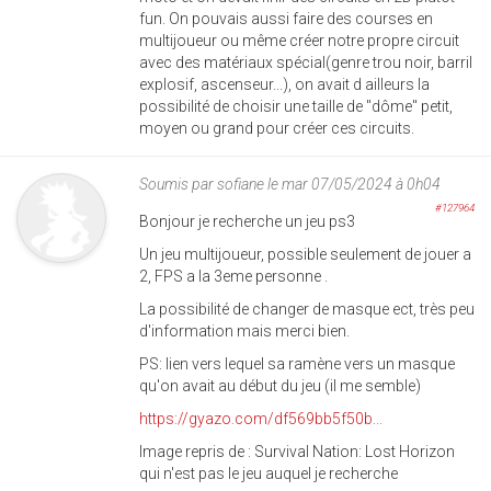
fun. On pouvais aussi faire des courses en
multijoueur ou même créer notre propre circuit
avec des matériaux spécial(genre trou noir, barril
explosif, ascenseur...), on avait d ailleurs la
possibilité de choisir une taille de "dôme" petit,
moyen ou grand pour créer ces circuits.
Soumis par
sofiane
le mar 07/05/2024 à 0h04
#127964
Bonjour je recherche un jeu ps3
Un jeu multijoueur, possible seulement de jouer a
2, FPS a la 3eme personne .
La possibilité de changer de masque ect, très peu
d'information mais merci bien.
PS: lien vers lequel sa ramène vers un masque
qu'on avait au début du jeu (il me semble)
https://gyazo.com/df569bb5f50b...
Image repris de : Survival Nation: Lost Horizon
qui n'est pas le jeu auquel je recherche