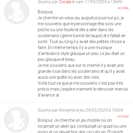
Soumis par
Cocata
le sam 11/05/2024 à 13h44
#127966
Bonjour,
Je cherche un vieux jeu auquel je joué sur pc, je
me souviens que le personnage étai sois une
peche ou une feuille et elle a aller dans les
souterrains (genre tunnel de taupe) et il fallait en
sortir. Tout au long il y avait des petites chose a
faire. En même temps il y a une musique
d'ambiance style glauque un peu. Le jeu était un
peu glauque et beau.
Je me souviens que sur le chemin il y avait une
grande roue dans les souterrains et qu'il y avait
aussi une quête où avec des oies.
Voilà tout se que je me souviens c'est pas très
précis mais j'espère vraiment le retrouver merciiii
d'avance ☺️
Soumis par
Anonyme
le jeu 09/05/2024 à 16h39
#127965
Bonjour. Je cherche un jeu mobile où on
incarnait un alien qui conduisait un quad ou une
moto et on devait finir des circuits en 2D plutôt