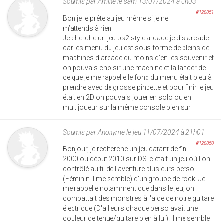
Soumis par
Amine
le sam 13/07/2024 à 0h03
#128851
Bon je le prête au jeu même si je ne
m’attends à rien
Je cherche un jeu ps2 style arcade je dis arcade
car les menu du jeu est sous forme de pleins de
machines d’arcade du moins d’en les souvenir et
on pouvais choisir une machine et la lancer de
ce que je me rappelle le fond du menu était bleu à
prendre avec de grosse pincette et pour finir le jeu
était en 2D on pouvais jouer en solo ou en
multijoueur sur la même console bien sur
Soumis par
Anonyme
le jeu 11/07/2024 à 21h01
#128850
Bonjour, je recherche un jeu datant de fin
2000 ou début 2010 sur DS, c'était un jeu où l'on
contrôlé au fil de l'aventure plusieurs perso
(Féminin il me semble) d'un groupe de rock. Je
me rappelle notamment que dans le jeu, on
combattait des monstres à l'aide de notre guitare
électrique (D'ailleurs chaque perso avait une
couleur de tenue/guitare bien à lui). Il me semble