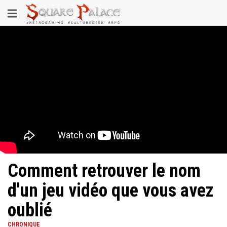
Aller
Toggle
au
contenu
navigation
principal
Comment retrouver le nom
d'un jeu vidéo que vous avez
oublié
CHRONIQUE