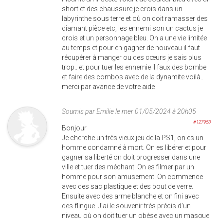
short et des chaussure je crois dans un
labyrinthe sous terre et où on doit ramasser des
diamant pièce etc, les ennemi son un cactus je
crois et un personnage bleu. On a une vie limitée
au temps et pour en gagner de nouveau il faut
récupérer à manger ou des cœurs je sais plus
trop.. et pour tuer les ennemie il faux des bombe
et faire des combos avec de la dynamite voilà..
merci par avance de votre aide
Soumis par
Emilie
le mer 01/05/2024 à 20h05
#127958
Bonjour
Je cherche un très vieux jeu de la PS1, on es un
homme condamné à mort. On es libérer et pour
gagner sa liberté on doit progresser dans une
ville et tuer des méchant. On es filmer par un
homme pour son amusement. On commence
avec des sac plastique et des bout de verre.
Ensuite avec des arme blanche et on fini avec
des flingue. J'ai le souvenir très précis d'un
niveau où on doit tuer un obèse avec un masque