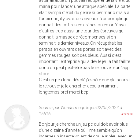
avoir attaqué on pouvait récupérer de la vie et du
mana pour lancer une attaque spéciale. La carte
était sympa c’était du genre super mario mais a
l’ancienne, il y avait des niveaux à accomplir qui
donnait des coffres en crânes ou en or. Y’avait
d’autres truc aussi une tour des épreuves qui
donnait la masse de récompenses si on
terminait le dernier niveaux.On récupérait les
persos en ouvrant des portes soit avec des
gemmes rouges soit des bleus. Aussi c’est
important l’entreprise qui a dev le jeu a fait faillite
donc on peut peut-être pas le retrouver sur l’app
store.
C’est un peu long désolé j’espère que qlq pourra
le retrouver je le chercher depuis vraiment
longtemps bref merci bcp
Soumis par
Wondermage
le jeu 02/05/2024 à
15h16
#127959
Bonjour je cherche un jeu pc qui doit avoir plus
d’une dizaine d’année où il me semble qu’on
incarne un insecte volant de couleur bleu avec un