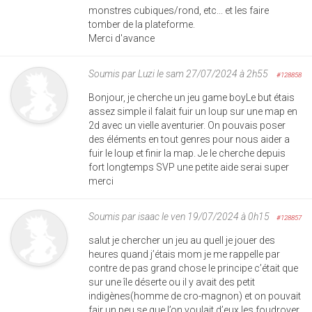
monstres cubiques/rond, etc... et les faire
tomber de la plateforme.
Merci d'avance
Soumis par
Luzi
le sam 27/07/2024 à 2h55
#128858
Bonjour, je cherche un jeu game boyLe but étais
assez simple il falait fuir un loup sur une map en
2d avec un vielle aventurier. On pouvais poser
des éléments en tout genres pour nous aider a
fuir le loup et finir la map. Je le cherche depuis
fort longtemps SVP une petite aide serai super
merci
Soumis par
isaac
le ven 19/07/2024 à 0h15
#128857
salut je chercher un jeu au quell je jouer des
heures quand j’étais mom je me rappelle par
contre de pas grand chose le principe c’était que
sur une île déserte ou il y avait des petit
indigènes(homme de cro-magnon) et on pouvait
fair un peu se que l’on voulait d’eux les foudroyer