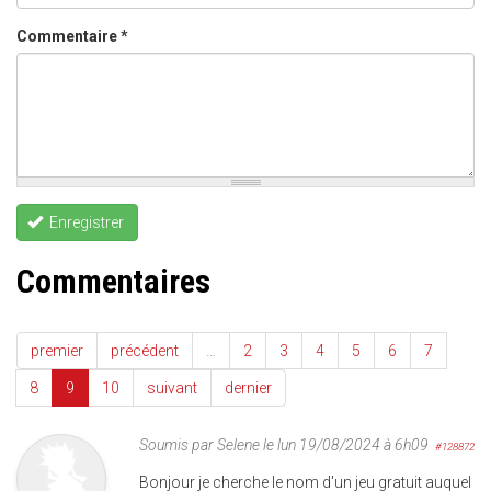
Commentaire
*
Enregistrer
Commentaires
premier
précédent
…
2
3
4
5
6
7
8
9
10
suivant
dernier
Soumis par
Selene
le lun 19/08/2024 à 6h09
#128872
Bonjour je cherche le nom d'un jeu gratuit auquel