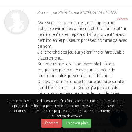
Soumis par
ShiiBi
le mar 30/04/2024 à 22h09
#127955
Avez vous le nom d'un jeu, qui d'après moi
date de environ des années 2000, où ont était "un
petit indien" (le jeu répétais TRÈS souvent "bravo
petit indien" et plusieurs phrases comme ça avec
ce nom.
J'ai cherché des jeu sur yakari mais introuvable
bizzarement...
Sur le jeu ont pouvait par exemple faire des
magasin et parfois il y avait une espèce de
renard ou autre qui venait nous déranger..
Ont avait comme une petit carte aussi pour aller
sur différent mini jeu.. Désolé j'ai pas plus de
détail mais j'espère retrouver le nom de ce jeu
Square Palace utilise des cookies afin d'analyser votre navigation, et ce, dans
l'optique d'améliorer la petinence et la qualité des contenus proposés. En
Soumis par
Tvcn
le mar 30/04/2024 à 21h13
#127954
cliquant sur un lien de cette page, vous donnez votre consentement pour
l'utilisation de cookies.
Bonjour je cherche le nom du. Jeu vidéo ou le
J'accepte
En savoir plus
pere personnage principal se fait enlever par des
monstre puis le personnage principal va le