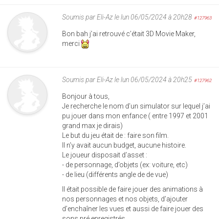
Soumis par
Eli-Az
le lun 06/05/2024 à 20h28
#127963
Bon bah j’ai retrouvé c’était 3D Movie Maker,
merci
Soumis par
Eli-Az
le lun 06/05/2024 à 20h25
#127962
Bonjour à tous,
Je recherche le nom d’un simulator sur lequel j’ai
pu jouer dans mon enfance ( entre 1997 et 2001
grand max je dirais)
Le but du jeu était de : faire son film.
Il n’y avait aucun budget, aucune histoire.
Le joueur disposait d’asset :
- de personnage, d’objets (ex: voiture, etc)
- de lieu (différents angle de de vue)
Il était possible de faire jouer des animations à
nos personnages et nos objets, d’ajouter
d’enchaîner les vues et aussi de faire jouer des
sons pré enregistrés.