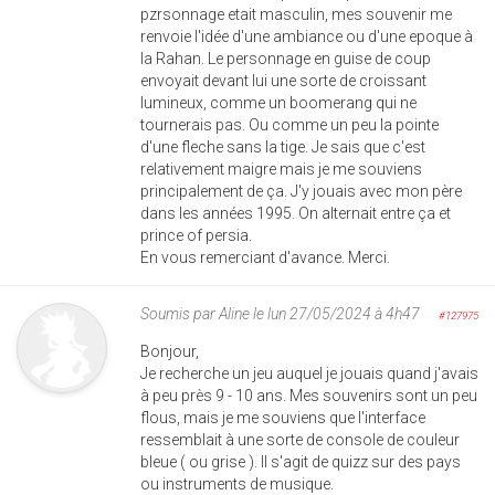
pzrsonnage etait masculin, mes souvenir me
renvoie l'idée d'une ambiance ou d'une epoque à
la Rahan. Le personnage en guise de coup
envoyait devant lui une sorte de croissant
lumineux, comme un boomerang qui ne
tournerais pas. Ou comme un peu la pointe
d'une fleche sans la tige. Je sais que c'est
relativement maigre mais je me souviens
principalement de ça. J'y jouais avec mon père
dans les années 1995. On alternait entre ça et
prince of persia.
En vous remerciant d'avance. Merci.
Soumis par
Aline
le lun 27/05/2024 à 4h47
#127975
Bonjour,
Je recherche un jeu auquel je jouais quand j'avais
à peu près 9 - 10 ans. Mes souvenirs sont un peu
flous, mais je me souviens que l'interface
ressemblait à une sorte de console de couleur
bleue ( ou grise ). Il s'agit de quizz sur des pays
ou instruments de musique.