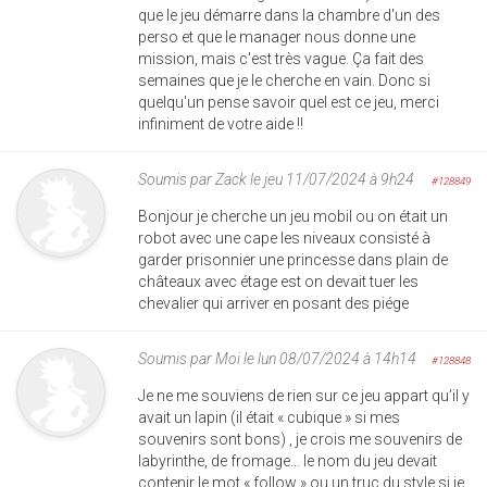
que le jeu démarre dans la chambre d'un des
perso et que le manager nous donne une
mission, mais c'est très vague. Ça fait des
semaines que je le cherche en vain. Donc si
quelqu'un pense savoir quel est ce jeu, merci
infiniment de votre aide !!
Soumis par
Zack
le jeu 11/07/2024 à 9h24
#128849
Bonjour je cherche un jeu mobil ou on était un
robot avec une cape les niveaux consisté à
garder prisonnier une princesse dans plain de
châteaux avec étage est on devait tuer les
chevalier qui arriver en posant des piége
Soumis par
Moi
le lun 08/07/2024 à 14h14
#128848
Je ne me souviens de rien sur ce jeu appart qu’il y
avait un lapin (il était « cubique » si mes
souvenirs sont bons) , je crois me souvenirs de
labyrinthe, de fromage… le nom du jeu devait
contenir le mot « follow » ou un truc du style si je