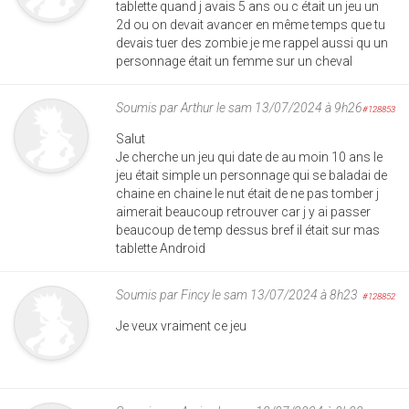
tablette quand j avais 5 ans ou c était un jeu un
2d ou on devait avancer en même temps que tu
devais tuer des zombie je me rappel aussi qu un
personnage était un femme sur un cheval
Soumis par
Arthur
le sam 13/07/2024 à 9h26
#128853
Salut
Je cherche un jeu qui date de au moin 10 ans le
jeu était simple un personnage qui se baladai de
chaine en chaine le nut était de ne pas tomber j
aimerait beaucoup retrouver car j y ai passer
beaucoup de temp dessus bref il était sur mas
tablette Android
Soumis par
Fincy
le sam 13/07/2024 à 8h23
#128852
Je veux vraiment ce jeu