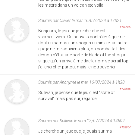
les mettre dans un volcan etc voilà
Soumis par
Olivier
le mar 16/07/2024 à 17h21
#128856
Bonjours, le jeu que je recherche est
vraiment vieux. On pouvais contrôler 4 guerrier
dont un samurai un shogun un ninja et un autre
que je ne me souviens plus, on combattait des
demon c'était une sorte de blade of the shogun
si quelqu'un arrive à me dire le nom se serait top
j'ai chercher partout mais je ne trouve rien
Soumis par
Anonyme
le mar 16/07/2024 à 1h38
#128855
Sullivan, je pense que le jeu c'est "state of
survival" mais pas sur, regarde.
Soumis par
Sullivan
le sam 13/07/2024 à 14h02
#128854
Je cherche un jeux que je jouais sur ma