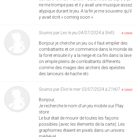
ne me trompe pas et il y avait une musique assez
atypique durant le jeu. A la fin je me souviens qu’il
y avait écrit « coming soon »
Soumis par
Leo
le jeu 04/07/2024 à 5h45
#128846
Bonjour je cherche un jeu ou il faut empiler des
combattants et on commence dans le monde de
la foret ensuite il y a la neige et ca fini dans la lave
on empile pleins de combattants differents
comme des mages des archers des epeistes
des lanceurs de hache etc
Soumis par
Eliot
le mer 03/07/2024 à 21h07
#128845
Bonjour,
Je recherche le nom d'un jeu mobile sur Play
store.
Le but était de mourir de toutes les façons
possibles (avec les élements de la carte). Les
graphismes étaient en pixels dans un univers
médiéval.