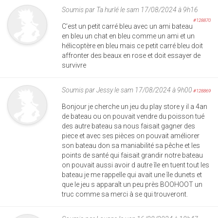
Soumis par
Ta hurlé
le sam 17/08/2024 à 9h16
#128870
C’est un petit carré bleu avec un ami bateau
en bleu un chat en bleu comme un ami et un
hélicoptère en bleu mais ce petit carré bleu doit
affronter des beaux en rose et doit essayer de
survivre
Soumis par
Jessy
le sam 17/08/2024 à 9h00
#128869
Bonjour je cherche un jeu du play store y il a 4an
de bateau ou on pouvait vendre du poisson tué
des autre bateau sa nous faisait gagner des
piece et avec ses pièces on pouvait améliorer
son bateau don sa maniabilité sa pêche et les
points de santé qui faisait grandir notre bateau
on pouvait aussi avoir d autre île en tuent tout les
bateau je me rappelle qui avait une île dunets et
que le jeu s apparaît un peu près BOOHOOT un
truc comme sa merci à se qui trouveront.