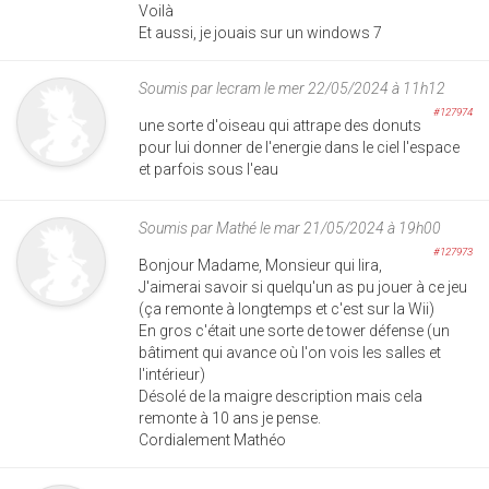
Voilà
Et aussi, je jouais sur un windows 7
Soumis par
lecram
le mer 22/05/2024 à 11h12
#127974
une sorte d'oiseau qui attrape des donuts
pour lui donner de l'energie dans le ciel l'espace
et parfois sous l'eau
Soumis par
Mathé
le mar 21/05/2024 à 19h00
#127973
Bonjour Madame, Monsieur qui lira,
J'aimerai savoir si quelqu'un as pu jouer à ce jeu
(ça remonte à longtemps et c'est sur la Wii)
En gros c'était une sorte de tower défense (un
bâtiment qui avance où l'on vois les salles et
l'intérieur)
Désolé de la maigre description mais cela
remonte à 10 ans je pense.
Cordialement Mathéo