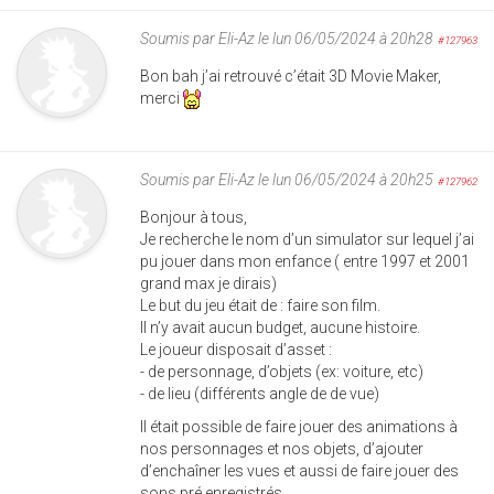
Soumis par
Eli-Az
le lun 06/05/2024 à 20h28
#127963
Bon bah j’ai retrouvé c’était 3D Movie Maker,
merci
Soumis par
Eli-Az
le lun 06/05/2024 à 20h25
#127962
Bonjour à tous,
Je recherche le nom d’un simulator sur lequel j’ai
pu jouer dans mon enfance ( entre 1997 et 2001
grand max je dirais)
Le but du jeu était de : faire son film.
Il n’y avait aucun budget, aucune histoire.
Le joueur disposait d’asset :
- de personnage, d’objets (ex: voiture, etc)
- de lieu (différents angle de de vue)
Il était possible de faire jouer des animations à
nos personnages et nos objets, d’ajouter
d’enchaîner les vues et aussi de faire jouer des
sons pré enregistrés.