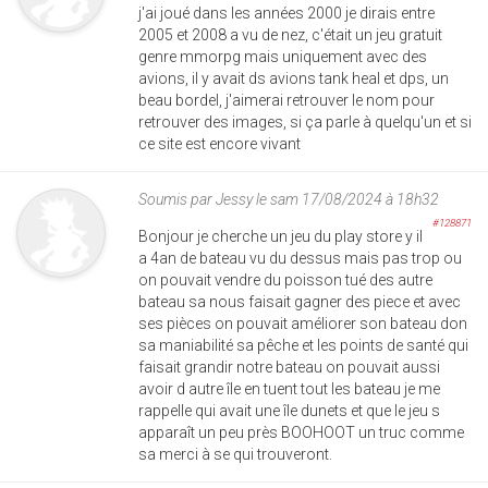
j'ai joué dans les années 2000 je dirais entre
2005 et 2008 a vu de nez, c'était un jeu gratuit
genre mmorpg mais uniquement avec des
avions, il y avait ds avions tank heal et dps, un
beau bordel, j'aimerai retrouver le nom pour
retrouver des images, si ça parle à quelqu'un et si
ce site est encore vivant
Soumis par
Jessy
le sam 17/08/2024 à 18h32
#128871
Bonjour je cherche un jeu du play store y il
a 4an de bateau vu du dessus mais pas trop ou
on pouvait vendre du poisson tué des autre
bateau sa nous faisait gagner des piece et avec
ses pièces on pouvait améliorer son bateau don
sa maniabilité sa pêche et les points de santé qui
faisait grandir notre bateau on pouvait aussi
avoir d autre île en tuent tout les bateau je me
rappelle qui avait une île dunets et que le jeu s
apparaît un peu près BOOHOOT un truc comme
sa merci à se qui trouveront.