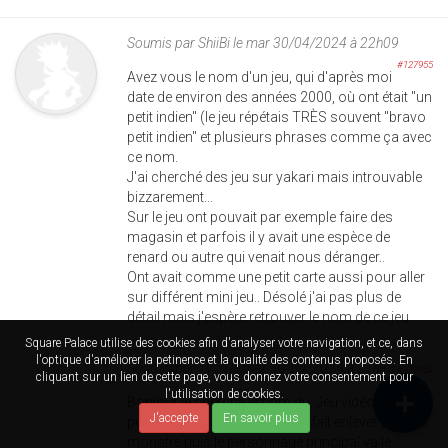
Soumis par
ShiiBi
le mar 30/04/2024 à 22h09
#127955
Avez vous le nom d'un jeu, qui d'après moi
date de environ des années 2000, où ont était "un
petit indien" (le jeu répétais TRÈS souvent "bravo
petit indien" et plusieurs phrases comme ça avec
ce nom.
J'ai cherché des jeu sur yakari mais introuvable
bizzarement...
Sur le jeu ont pouvait par exemple faire des
magasin et parfois il y avait une espèce de
renard ou autre qui venait nous déranger..
Ont avait comme une petit carte aussi pour aller
sur différent mini jeu.. Désolé j'ai pas plus de
détail mais j'espère retrouver le nom de ce jeu
Square Palace utilise des cookies afin d'analyser votre navigation, et ce, dans
l'optique d'améliorer la petinence et la qualité des contenus proposés. En
Soumis par
Tvcn
le mar 30/04/2024 à 21h13
#127954
cliquant sur un lien de cette page, vous donnez votre consentement pour
l'utilisation de cookies.
Bonjour je cherche le nom du. Jeu vidéo ou le
J'accepte
En savoir plus
pere personnage principal se fait enlever par des
monstre puis le personnage principal va le