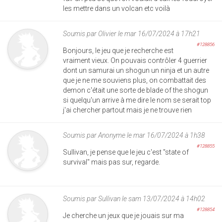
les mettre dans un volcan etc voilà
Soumis par
Olivier
le mar 16/07/2024 à 17h21
#128856
Bonjours, le jeu que je recherche est
vraiment vieux. On pouvais contrôler 4 guerrier
dont un samurai un shogun un ninja et un autre
que je ne me souviens plus, on combattait des
demon c'était une sorte de blade of the shogun
si quelqu'un arrive à me dire le nom se serait top
j'ai chercher partout mais je ne trouve rien
Soumis par
Anonyme
le mar 16/07/2024 à 1h38
#128855
Sullivan, je pense que le jeu c'est "state of
survival" mais pas sur, regarde.
Soumis par
Sullivan
le sam 13/07/2024 à 14h02
#128854
Je cherche un jeux que je jouais sur ma