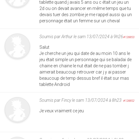
tablette quand j avais 5 ans ou c était un jeu un
2d ou on devait avancer en même temps que tu
devais tuer des zombie je me rappel aussi qu un
personnage était un femme sur un cheval
Soumis par
Arthur
le sam 13/07/2024 à 9h26
#128853
Salut
Je cherche un jeu qui date de au moin 10 ans le
jeu était simple un personnage qui se baladai de
chaine en chaine le nut était de ne pas tomber j
aimerait beaucoup retrouver car j y ai passer
beaucoup de temp dessus bref il était sur mas
tablette Android
Soumis par
Fincy
le sam 13/07/2024 à 8h23
#128852
Je veux vraiment ce jeu