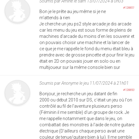
Soumis par
Amine
le sam 13/07/2024 à 0h03
#128851
Bon je le prête au jeu même si je ne
m’attends à rien
Je cherche un jeu ps2 style arcade je dis arcade
car les menu du jeu est sous forme de pleins de
machines d’arcade du moins d’en les souvenir et
on pouvais choisir une machine et la lancer de
ce que je me rappelle le fond du menu était bleu à
prendre avec de grosse pincette et pour finir le jeu
était en 2D on pouvais jouer en solo ou en
multijoueur sur la même console bien sur
Soumis par
Anonyme
le jeu 11/07/2024 à 21h01
#128850
Bonjour, je recherche un jeu datant de fin
2000 ou début 2010 sur DS, c'était un jeu où l'on
contrôlé au fil de l'aventure plusieurs perso
(Féminin il me semble) d'un groupe de rock. Je
me rappelle notamment que dans le jeu, on
combattait des monstres à l'aide de notre guitare
électrique (D'ailleurs chaque perso avait une
couleur de tenue/guitare bien à lui). Il me semble