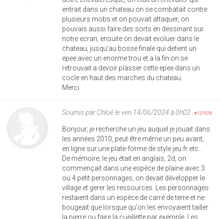
entrait dans un chateau on se combatait contre
plusieurs mobs et on pouvait attaquer, on
pouvais aussi faire des sorts en dessinant sur
notre ecran, ensuite on devait evoluer dans le
chateau, jusqu'au bosse finale qui detient un
epee avec un enorme trou et a la fin on se
retrouvait a devoir plasser cette epee dans un
cocle en haut des marches du chateau.
Merci
Soumis par
Chloé
le ven 14/06/2024 à 0h02
#127978
Bonjour, je recherche un jeu auquel je jouait dans
les années 2010, peut être même un peu avant,
en ligne sur une plate-forme de style jeu.fr etc..
De mémoire, le jeu était en anglais, 2d, on
commençait dans une espèce de plaine avec 3
ou 4 petit personnages, on devait développer le
village et gerer les ressources. Les personnages
restaient dans un espèce de carré de terre et ne
bougeait que lorsque qu'on les envoyaient tailler
la pierre ou faire la cueillette par exemple. Les