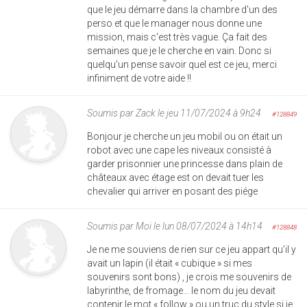
que le jeu démarre dans la chambre d'un des
perso et que le manager nous donne une
mission, mais c'est très vague. Ça fait des
semaines que je le cherche en vain. Donc si
quelqu'un pense savoir quel est ce jeu, merci
infiniment de votre aide !!
Soumis par
Zack
le jeu 11/07/2024 à 9h24
#128849
Bonjour je cherche un jeu mobil ou on était un
robot avec une cape les niveaux consisté à
garder prisonnier une princesse dans plain de
châteaux avec étage est on devait tuer les
chevalier qui arriver en posant des piége
Soumis par
Moi
le lun 08/07/2024 à 14h14
#128848
Je ne me souviens de rien sur ce jeu appart qu’il y
avait un lapin (il était « cubique » si mes
souvenirs sont bons) , je crois me souvenirs de
labyrinthe, de fromage… le nom du jeu devait
contenir le mot « follow » ou un truc du style si je