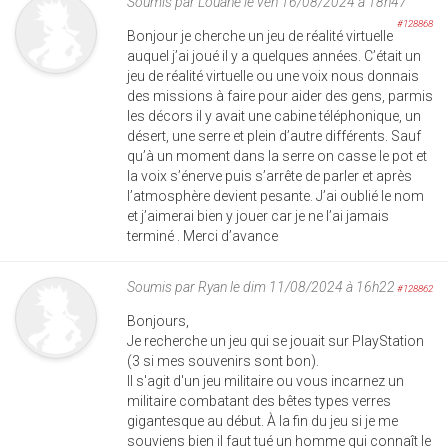
Soumis par
Louane
le ven 16/08/2024 à 18h47
#128868
Bonjour je cherche un jeu de réalité virtuelle
auquel j’ai joué il y a quelques années. C’était un
jeu de réalité virtuelle ou une voix nous donnais
des missions à faire pour aider des gens, parmis
les décors il y avait une cabine téléphonique, un
désert, une serre et plein d’autre différents. Sauf
qu’à un moment dans la serre on casse le pot et
la voix s’énerve puis s’arrête de parler et après
l’atmosphère devient pesante. J’ai oublié le nom
et j’aimerai bien y jouer car je ne l’ai jamais
terminé . Merci d’avance
Soumis par
Ryan
le dim 11/08/2024 à 16h22
#128862
Bonjours,
Je recherche un jeu qui se jouait sur PlayStation
(3 si mes souvenirs sont bon).
Il s'agit d'un jeu militaire ou vous incarnez un
militaire combatant des bêtes types verres
gigantesque au début. À la fin du jeu si je me
souviens bien il faut tué un homme qui connaît le