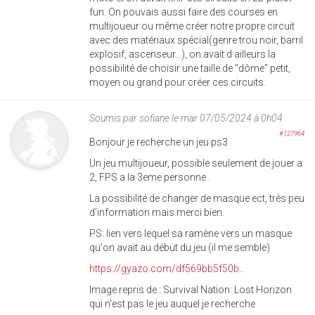
fun. On pouvais aussi faire des courses en
multijoueur ou même créer notre propre circuit
avec des matériaux spécial(genre trou noir, barril
explosif, ascenseur...), on avait d ailleurs la
possibilité de choisir une taille de "dôme" petit,
moyen ou grand pour créer ces circuits.
Soumis par
sofiane
le mar 07/05/2024 à 0h04
#127964
Bonjour je recherche un jeu ps3
Un jeu multijoueur, possible seulement de jouer a
2, FPS a la 3eme personne .
La possibilité de changer de masque ect, très peu
d'information mais merci bien.
PS: lien vers lequel sa ramène vers un masque
qu'on avait au début du jeu (il me semble)
https://gyazo.com/df569bb5f50b...
Image repris de : Survival Nation: Lost Horizon
qui n'est pas le jeu auquel je recherche