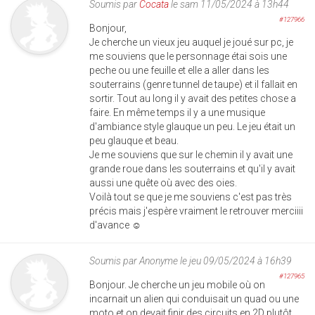
Soumis par
Cocata
le sam 11/05/2024 à 13h44
#127966
Bonjour,
Je cherche un vieux jeu auquel je joué sur pc, je
me souviens que le personnage étai sois une
peche ou une feuille et elle a aller dans les
souterrains (genre tunnel de taupe) et il fallait en
sortir. Tout au long il y avait des petites chose a
faire. En même temps il y a une musique
d'ambiance style glauque un peu. Le jeu était un
peu glauque et beau.
Je me souviens que sur le chemin il y avait une
grande roue dans les souterrains et qu'il y avait
aussi une quête où avec des oies.
Voilà tout se que je me souviens c'est pas très
précis mais j'espère vraiment le retrouver merciiii
d'avance ☺️
Soumis par
Anonyme
le jeu 09/05/2024 à 16h39
#127965
Bonjour. Je cherche un jeu mobile où on
incarnait un alien qui conduisait un quad ou une
moto et on devait finir des circuits en 2D plutôt