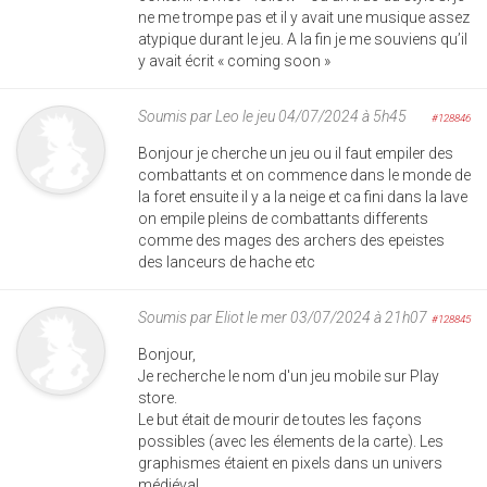
ne me trompe pas et il y avait une musique assez
atypique durant le jeu. A la fin je me souviens qu’il
y avait écrit « coming soon »
Soumis par
Leo
le jeu 04/07/2024 à 5h45
#128846
Bonjour je cherche un jeu ou il faut empiler des
combattants et on commence dans le monde de
la foret ensuite il y a la neige et ca fini dans la lave
on empile pleins de combattants differents
comme des mages des archers des epeistes
des lanceurs de hache etc
Soumis par
Eliot
le mer 03/07/2024 à 21h07
#128845
Bonjour,
Je recherche le nom d'un jeu mobile sur Play
store.
Le but était de mourir de toutes les façons
possibles (avec les élements de la carte). Les
graphismes étaient en pixels dans un univers
médiéval.