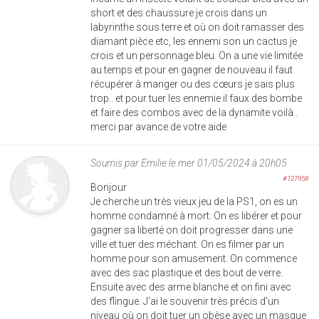
short et des chaussure je crois dans un
labyrinthe sous terre et où on doit ramasser des
diamant pièce etc, les ennemi son un cactus je
crois et un personnage bleu. On a une vie limitée
au temps et pour en gagner de nouveau il faut
récupérer à manger ou des cœurs je sais plus
trop.. et pour tuer les ennemie il faux des bombe
et faire des combos avec de la dynamite voilà..
merci par avance de votre aide
Soumis par
Emilie
le mer 01/05/2024 à 20h05
#127958
Bonjour
Je cherche un très vieux jeu de la PS1, on es un
homme condamné à mort. On es libérer et pour
gagner sa liberté on doit progresser dans une
ville et tuer des méchant. On es filmer par un
homme pour son amusement. On commence
avec des sac plastique et des bout de verre.
Ensuite avec des arme blanche et on fini avec
des flingue. J'ai le souvenir très précis d'un
niveau où on doit tuer un obèse avec un masque