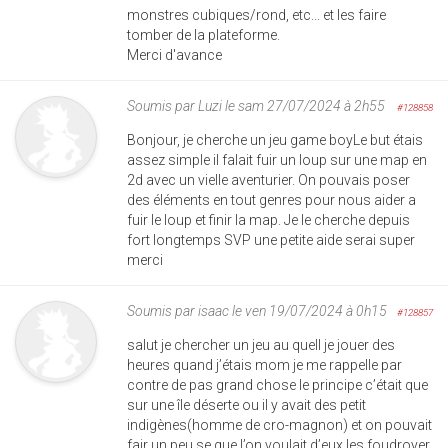
monstres cubiques/rond, etc... et les faire
tomber de la plateforme.
Merci d'avance
Soumis par
Luzi
le sam 27/07/2024 à 2h55
#128858
Bonjour, je cherche un jeu game boyLe but étais
assez simple il falait fuir un loup sur une map en
2d avec un vielle aventurier. On pouvais poser
des éléments en tout genres pour nous aider a
fuir le loup et finir la map. Je le cherche depuis
fort longtemps SVP une petite aide serai super
merci
Soumis par
isaac
le ven 19/07/2024 à 0h15
#128857
salut je chercher un jeu au quell je jouer des
heures quand j’étais mom je me rappelle par
contre de pas grand chose le principe c’était que
sur une île déserte ou il y avait des petit
indigènes(homme de cro-magnon) et on pouvait
fair un peu se que l’on voulait d’eux les foudroyer