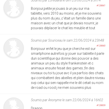
Soumis par
Loredana
le dim 23/06/2024 à 3h14
#128841
Bonjour,petite je jouais à un jeu sur ma
tablette, vers 2010 au moins ,et je me souviens
plus du nom du jeu ,c'était un famille dans une
maison avec un chat que je devais nourrir, je
pouvais déplacer le chat les meuble et tout
Soumis par
Souriceau
le sam 22/06/2024 à 23h48
#128840
Bonjouur enfet le jeu que je cherche est sur
smartphone autrefois jy jouer sur tablette il parle
dun scientifique qui donne des pouvoir a des
animaux un peu du style frankenstein et c
animaux ensuite fesait des games ,fin des
niveaux ou toi tu joue avc il ya parfois des chats
qui combattent des abeilles et plein dautre niveau
svp celui qui sen rappelle me le dit cetait su nom
de road ou rood j ne men souviens plus
Soumis par
Anonyme
le sam 22/06/2024 à 16h02
#128839
Dragon