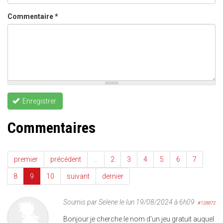
Commentaire
*
Enregistrer
Commentaires
premier
précédent
…
2
3
4
5
6
7
8
9
10
suivant
dernier
Soumis par
Selene
le lun 19/08/2024 à 6h09
#128872
Bonjour je cherche le nom d'un jeu gratuit auquel