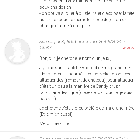
l’impression d’être minuscule outre ça je me
souviens de rien
- on pouvais jouer à plusieurs et d’exploser la tête
au lance roquette même le mode de jeu ou on
change d’arme à chaque kill
Soumis par
Kptn la boule
le mer 26/06/2024 à
18h37
#128842
Bonjour ,je cherche le nom d'un jeux ,
J'y joue sur la tablette Android de ma grand mère
,dans ce jeu in incarnée des chevalier et on devait
attaquer des (rempart de château) ,pour attaquer
c'était un peu a la manière de Candy crush ,il
fallait faire des ligne (d'épée et de bouclier je suis
pas sur)
Je cherche c'était le jeu préféré de ma grand mère
(Et le mien aussi)
Merci d'avance