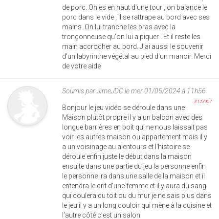
de porc. On es en haut d'une tour , on balance le
porc dans le vide , il se rattrape au bord avec ses
mains. On lui tranche les bras avec la
tronçonneuse qu'on lui a piquer . Et il reste les
main accrocher au bord. J'ai aussi le souvenir
d'un labyrinthe végétal au pied d'un manoir. Merci
de votre aide
Soumis par
JimeJDC
le mer 01/05/2024 à 11h56
#127957
Bonjour le jeu vidéo se déroule dans une
Maison plutôt propre il y a un balcon avec des
longue barrières en boit qui ne nous laissait pas
voir les autres maison ou appartement mais il y
a un voisinage au alentours et l’histoire se
déroule enfin juste le début dans la maison
ensuite dans une partie du jeu la personne enfin
le personne ira dans une salle de la maison et il
entendra le crit d’une femme et il y aura du sang
qui coulera du toit ou du mur je ne sais plus dans
le jeu il y a un long couloir qui mène à la cuisine et
l’autre côté c’est un salon