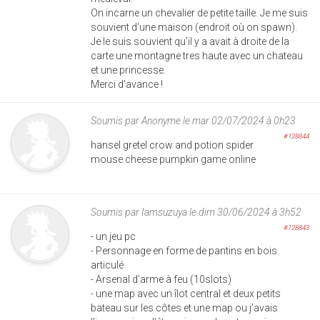
On incarne un chevalier de petite taille. Je me suis
souvient d'une maison (endroit où on spawn).
Je le suis souvient qu'il y a avait à droite de la
carte une montagne tres haute avec un chateau
et une princesse.
Merci d'avance !
Soumis par
Anonyme
le mar 02/07/2024 à 0h23
#128844
hansel gretel crow and potion spider
mouse cheese pumpkin game online
Soumis par
Iamsuzuya
le dim 30/06/2024 à 3h52
#128843
- un jeu pc
- Personnage en forme de pantins en bois
articulé
- Arsenal d’arme à feu (10slots)
- une map avec un îlot central et deux petits
bateau sur les côtes et une map ou j’avais