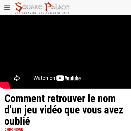
Aller
Toggle
au
contenu
navigation
principal
Comment retrouver le nom
d'un jeu vidéo que vous avez
oublié
CHRONIQUE