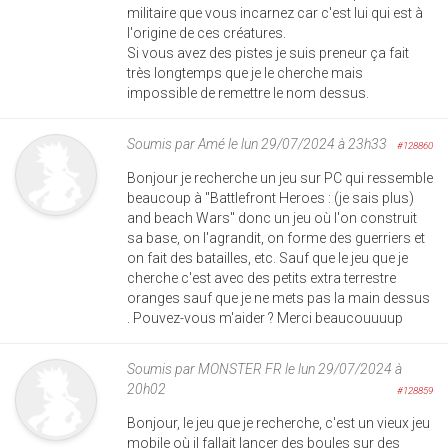
militaire que vous incarnez car c'est lui qui est à
l'origine de ces créatures.
Si vous avez des pistes je suis preneur ça fait
très longtemps que je le cherche mais
impossible de remettre le nom dessus.
Soumis par
Amé
le lun 29/07/2024 à 23h33
#128860
Bonjour je recherche un jeu sur PC qui ressemble
beaucoup à "Battlefront Heroes : (je sais plus)
and beach Wars" donc un jeu où l'on construit
sa base, on l'agrandit, on forme des guerriers et
on fait des batailles, etc. Sauf que le jeu que je
cherche c'est avec des petits extra terrestre
oranges sauf que je ne mets pas la main dessus
. Pouvez-vous m'aider ? Merci beaucouuuup
Soumis par
MONSTER FR
le lun 29/07/2024 à
20h02
#128859
Bonjour, le jeu que je recherche, c'est un vieux jeu
mobile où il fallait lancer des boules sur des