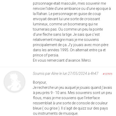
pzrsonnage etait masculin, mes souvenir me
renvoie l'idée d'une ambiance ou d'une epoque à
la Rahan. Le personnage en guise de coup
envoyait devant lui une sorte de croissant
lumineux, comme un boomerang qui ne
tournerais pas. Ou comme un peu la pointe
d'une fleche sans la tige. Je sais que c'est
relativement maigre mais je me souviens
principalement de ça. J'y jouais avec mon père
dans les années 1995. On alternait entre ça et
prince of persia.
En vous remerciant d'avance. Merci.
Soumis par
Aline
le lun 27/05/2024 à 4h47
#127975
Bonjour,
Je recherche un jeu auquel je jouais quand j'avais
à peu près 9 - 10 ans. Mes souvenirs sont un peu
flous, mais je me souviens que l'interface
ressemblait à une sorte de console de couleur
bleue ( ou grise ). Il s'agit de quizz sur des pays
ou instruments de musique.