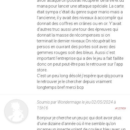
avoir attaqué on pouvait récupérer de la vie et du
mana pour lancer une attaque spéciale. La carte
était sympa c’était du genre super mario mais a
l’ancienne, il y avait des niveaux à accomplir qui
donnait des coffres en crânes ou en or. Y’avait
d’autres truc aussi une tour des épreuves qui
donnait la masse de récompenses si on
terminait le dernier niveaux.On récupérait les
persos en ouvrant des portes soit avec des
gemmes rouges soit des bleus. Aussi c’est
important l’entreprise qui a dev le jeu a fait faillite
donc on peut peut-être pas le retrouver sur l’app
store.
C’est un peu long désolé j’espère que qlq pourra
le retrouver je le chercher depuis vraiment
longtemps bref merci bcp
Soumis par
Wondermage
le jeu 02/05/2024 à
15h16
#127959
Bonjour je cherche un jeu pc qui doit avoir plus
d’une dizaine d’année où il me semble qu’on
incarne un insecte volant de couleur bleu avec un