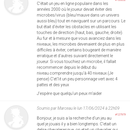
C'était un jeu en ligne populaire dans les
années 2000 où le joueur devait éviter des
microbes/virus (bleu/mauve dans un univers
aussi bleu) tout en naviguant sur un parcours. Le
but était d'éviter les obstacles en utilisant les
touches de direction (haut, bas, gauche, droite).
Au fur et à mesure que vous avanciez dans les
niveaux, les microbes devenaient de plus en plus
difficiles à éviter, certains bougeant de manière
erratique et d'autres suivant directement le
joueur. Si vous touchiez un microbe, il fallait
recommencer depuis le début du
niveau.comprendre jusqu'à 40 niveaux.(Je
pense) C'et1it un peu personnage vert avec 4
pattes et des yeux
J'espère que quelqu'un peux m'aider
Soumis par
Marceau
le lun 17/06/2024 à 22h09
#127979
Bonjour, je suis a la recherche d'un jeu au
quel je jouais il y a bien longtemps. C'etait un
delire chevaleresque, on etait un chevalier qui