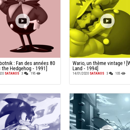
obotnik : Fan des années 80
Wario, un thème vintage ! [
c the Hedgehog - 1991]
Land - 1994]
020
SATANOS
3
195
14/01/2020
SATANOS
3
105