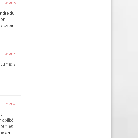
#128871
endre du
son
si avoir
s
#128870
bleu mais
#128869
re
abilité
tout les
mme sa