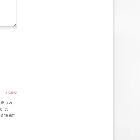
#128872
008 a vu
al et
site est