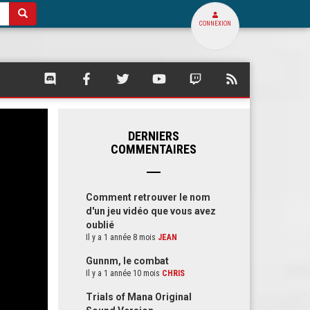
CONNEXION
SQUARE
SQUARE
SQUARE
SQUARE
SQUARE
FLUX
PALACE
PALACE
PALACE
PALACE
PALACE
RSS
SUR
SUR
SUR
SUR
SUR
DE
DISCORD
FACEBOOK
TWITTER
YOUTUBE
TWITCH
SQUARE
PALACE
DERNIERS
COMMENTAIRES
Comment retrouver le nom
d'un jeu vidéo que vous avez
oublié
Il y a 1 année 8 mois
JEAN
Gunnm, le combat
Il y a 1 année 10 mois
CHRIS
Trials of Mana Original