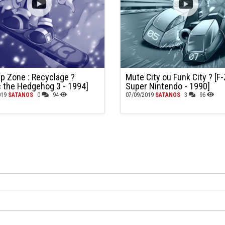
ap Zone : Recyclage ?
Mute City ou Funk City ? [F-
c the Hedgehog 3 - 1994]
Super Nintendo - 1990]
019
SATANOS
0
94
07/09/2019
SATANOS
3
96