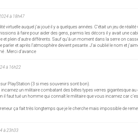
/2024 à 18h47
é virtuelle auquel j’ai joué il y a quelques années. C’était un jeu de réalité v
ssions à faire pour aider des gens, parmis les décors il y avait une cab
re et plein d’autre différents. Sauf qu’à un moment dans la serre on casse
de parler et après l’atmosphère devient pesante. J’ai oublié le nom et j’aim
iné . Merci d’avance
024 à 16h22
t sur PlayStation (3 si mes souvenirs sont bon).
ous incarnez un militaire combatant des bêtes types verres gigantesque au 
en il faut tué un homme qui connaît le militaire que vous incarnez car c'est
preneur ça fait très longtemps que je le cherche mais impossible de remet
24 à 23h33