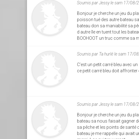
Soumis par
Jessy
le sam 17/08/
Bonjour je cherche un jeu du pl
poisson tué des autre bateau sa
bateau don sa maniabilité sa pêc
d autre île en tuent tout les bate
BOOHOOT un truc comme sa merc
Soumis par
Ta hurlé
le sam 17/08
C’est un petit carré bleu avec u
ce petit carré bleu doit affronte
Soumis par
Jessy
le sam 17/08/
Bonjour je cherche un jeu du pla
bateau sa nous faisait gagner d
sa pêche et les points de santé q
bateau je me rappelle qui avait