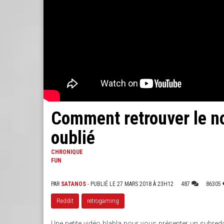
Comment retrouver le no
oublié
CHRONIQUE
FUN
PAR
SATANOS
- PUBLIÉ LE 27 MARS 2018 À 23H12
487
86305
Reddit
retrogaming
Une petite vidéo blabla pour vous présenter un subredd