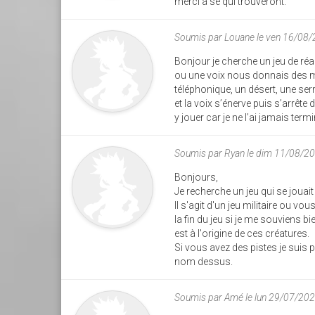
merci à se qui trouveront.
Soumis par
Louane
le ven 16/08
Bonjour je cherche un jeu de réalit
ou une voix nous donnais des mi
téléphonique, un désert, une ser
et la voix s’énerve puis s’arrête 
y jouer car je ne l’ai jamais term
Soumis par
Ryan
le dim 11/08/2
Bonjours,
Je recherche un jeu qui se jouai
Il s'agit d'un jeu militaire ou v
la fin du jeu si je me souviens bi
est à l'origine de ces créatures.
Si vous avez des pistes je suis 
nom dessus.
Soumis par
Amé
le lun 29/07/20