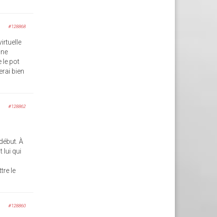
#128868
irtuelle
ine
 le pot
erai bien
#128862
début. À
 lui qui
tre le
#128860