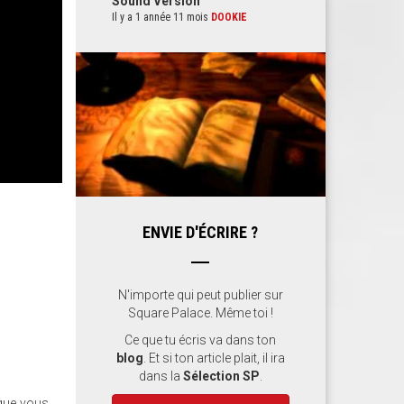
Sound Version
Il y a 1 année 11 mois
DOOKIE
z
ENVIE D'ÉCRIRE ?
N'importe qui peut publier sur
Square Palace. Même toi !
Ce que tu écris va dans ton
blog
. Et si ton article plait, il ira
dans la
Sélection SP
.
 que vous