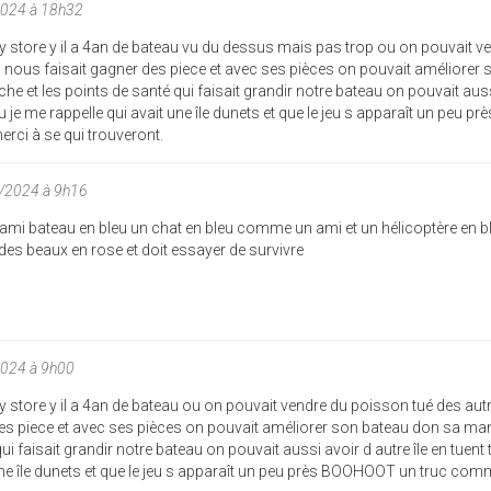
2024 à 18h32
ay store y il a 4an de bateau vu du dessus mais pas trop ou on pouvait v
 nous faisait gagner des piece et avec ses pièces on pouvait améliorer 
he et les points de santé qui faisait grandir notre bateau on pouvait aus
au je me rappelle qui avait une île dunets et que le jeu s apparaît un peu prè
i à se qui trouveront.
/2024 à 9h16
n ami bateau en bleu un chat en bleu comme un ami et un hélicoptère en 
r des beaux en rose et doit essayer de survivre
2024 à 9h00
y store y il a 4an de bateau ou on pouvait vendre du poisson tué des aut
es piece et avec ses pièces on pouvait améliorer son bateau don sa mani
ui faisait grandir notre bateau on pouvait aussi avoir d autre île en tuent 
 une île dunets et que le jeu s apparaît un peu près BOOHOOT un truc co