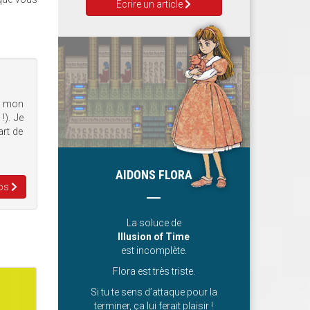
Ecrire un article
t mon
!). Je
art de
AIDONS FLORA
nos
La soluce de
Illusion of Time
est incomplète.
Flora est très triste.
Si tu te sens d’attaque pour la
terminer, ça lui ferait plaisir !