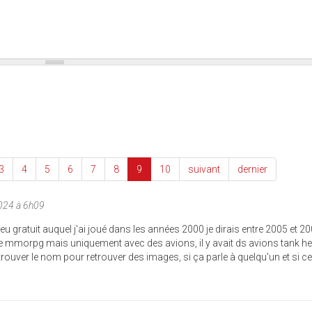
3
4
5
6
7
8
9
10
suivant
dernier
2024 à 6h09
eu gratuit auquel j'ai joué dans les années 2000 je dirais entre 2005 et 2
enre mmorpg mais uniquement avec des avions, il y avait ds avions tank he
trouver le nom pour retrouver des images, si ça parle à quelqu'un et si ce 