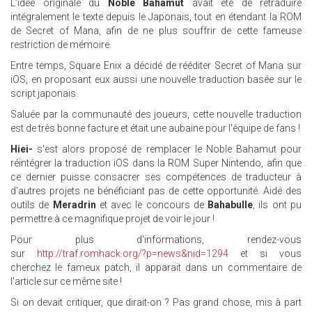
L'idée originale du
Noble Bahamut
avait été de retraduire
intégralement le texte depuis le Japonais, tout en étendant la ROM
de Secret of Mana, afin de ne plus souffrir de cette fameuse
restriction de mémoire.
Entre temps, Square Enix a décidé de rééditer Secret of Mana sur
iOS, en proposant eux aussi une nouvelle traduction basée sur le
script japonais.
Saluée par la communauté des joueurs, cette nouvelle traduction
est de très bonne facture et était une aubaine pour l'équipe de fans !
Hiei-
s'est alors proposé de remplacer le Noble Bahamut pour
réintégrer la traduction iOS dans la ROM Super Nintendo, afin que
ce dernier puisse consacrer ses compétences de traducteur à
d'autres projets ne bénéficiant pas de cette opportunité. Aidé des
outils de
Meradrin
et avec le concours de
Bahabulle
, ils ont pu
permettre à ce magnifique projet de voir le jour !
Pour plus d'informations, rendez-vous
sur
http://traf.romhack.org/?p=news&nid=1294
et si vous
cherchez le fameux patch, il apparait dans un commentaire de
l'article sur ce même site !
Si on devait critiquer, que dirait-on ? Pas grand chose, mis à part