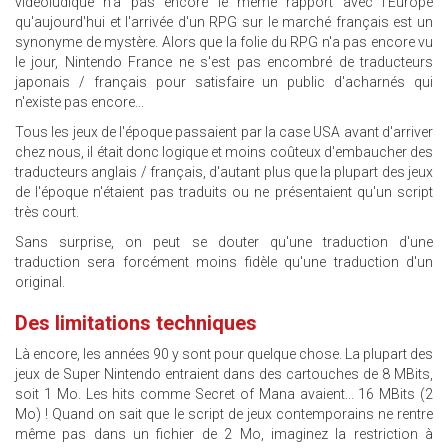
vidéoludique n'a pas encore le même rapport avec l'Europe
qu'aujourd'hui et l'arrivée d'un RPG sur le marché français est un
synonyme de mystère. Alors que la folie du RPG n'a pas encore vu
le jour, Nintendo France ne s'est pas encombré de traducteurs
japonais / français pour satisfaire un public d'acharnés qui
n'existe pas encore...
Tous les jeux de l'époque passaient par la case USA avant d'arriver
chez nous, il était donc logique et moins coûteux d'embaucher des
traducteurs anglais / français, d'autant plus que la plupart des jeux
de l'époque n'étaient pas traduits ou ne présentaient qu'un script
très court.
Sans surprise, on peut se douter qu'une traduction d'une
traduction sera forcément moins fidèle qu'une traduction d'un
original.
Des limitations techniques
Là encore, les années 90 y sont pour quelque chose. La plupart des
jeux de Super Nintendo entraient dans des cartouches de 8 MBits,
soit 1 Mo. Les hits comme Secret of Mana avaient... 16 MBits (2
Mo) ! Quand on sait que le script de jeux contemporains ne rentre
même pas dans un fichier de 2 Mo, imaginez la restriction à