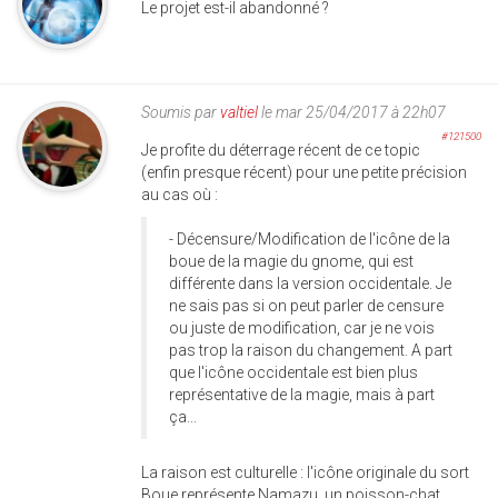
Le projet est-il abandonné ?
Soumis par
valtiel
le mar 25/04/2017 à 22h07
#121500
Je profite du déterrage récent de ce topic
(enfin presque récent) pour une petite précision
au cas où :
- Décensure/Modification de l'icône de la
boue de la magie du gnome, qui est
différente dans la version occidentale. Je
ne sais pas si on peut parler de censure
ou juste de modification, car je ne vois
pas trop la raison du changement. A part
que l'icône occidentale est bien plus
représentative de la magie, mais à part
ça...
La raison est culturelle : l'icône originale du sort
Boue représente Namazu, un poisson-chat