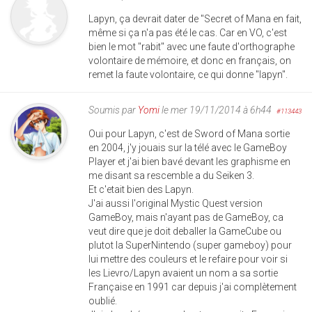
Lapyn, ça devrait dater de "Secret of Mana en fait,
même si ça n'a pas été le cas. Car en VO, c'est
bien le mot "rabit" avec une faute d'orthographe
volontaire de mémoire, et donc en français, on
remet la faute volontaire, ce qui donne "lapyn".
Soumis par
Yomi
le mer 19/11/2014 à 6h44
#113443
Oui pour Lapyn, c'est de Sword of Mana sortie
en 2004, j'y jouais sur la télé avec le GameBoy
Player et j'ai bien bavé devant les graphisme en
me disant sa rescemble a du Seiken 3.
Et c'etait bien des Lapyn.
J'ai aussi l'original Mystic Quest version
GameBoy, mais n'ayant pas de GameBoy, ca
veut dire que je doit deballer la GameCube ou
plutot la SuperNintendo (super gameboy) pour
lui mettre des couleurs et le refaire pour voir si
les Lievro/Lapyn avaient un nom a sa sortie
Française en 1991 car depuis j'ai complètement
oublié.