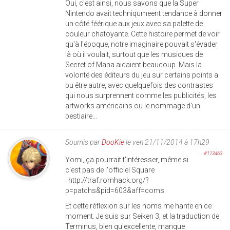
Oui, c'est ainsi, nous savons que la Super
Nintendo avait techniqumeent tendance à donner
un côté féérique aux jeux avec sa palette de
couleur chatoyante. Cette histoire permet de voir
qu'à l'époque, notre imaginaire pouvait s'évader
là où il voulait, surtout que les musiques de
Secret of Mana aidaient beaucoup. Mais la
volonté des éditeurs du jeu sur certains points a
pu être autre, avec quelquefois des contrastes
qui nous surprennent comme les publicités, les
artworks américains ou le nommage d'un
bestiaire...
Soumis par
DooKie
le ven 21/11/2014 à 17h29
#113463
Yomi, ça pourrait t'intéresser, même si
c'est pas de l'officiel Square
: http://traf.romhack.org/?
p=patchs&pid=603&aff=coms
Et cette réflexion sur les noms me hante en ce
moment. Je suis sur Seiken 3, et la traduction de
Terminus, bien qu'excellente, manque