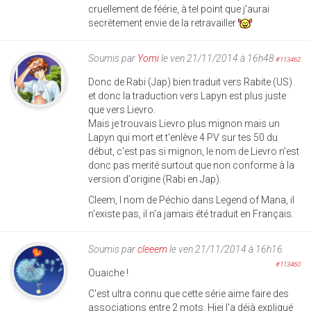
cruellement de féérie, à tel point que j'aurai
secrètement envie de la retravailler
Soumis par
Yomi
le ven 21/11/2014 à 16h48
#113462
Donc de Rabi (Jap) bien traduit vers Rabite (US)
et donc la traduction vers Lapyn est plus juste
que vers Lievro.
Mais je trouvais Lievro plus mignon mais un
Lapyn qui mort et t'enlève 4 PV sur tes 50 du
début, c'est pas si mignon, le nom de Lievro n'est
donc pas merité surtout que non conforme à la
version d'origine (Rabi en Jap).
Cleem, l nom de Péchio dans Legend of Mana, il
n'existe pas, il n'a jamais été traduit en Français.
Soumis par
cleeem
le ven 21/11/2014 à 16h16
#113460
Ouaiche !
C'est ultra connu que cette série aime faire des
associations entre 2 mots. Hiei l'a déjà expliqué