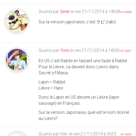
Soumis par
Senki
le ven 21/11/2014 à 14h38
#113458
Sur la version japonaise, c'est ラビ (rabi).
Soumis par
Yomi
le ven 21/11/2014 à 14h26
#113457
En US c'est Rabite en faisant une faute à Rabbit
Pour le Lièvre, ca devient donc Lievro dans
Secret of Mana.
Lapin = Rabbit
Liévre = Hare
Donc le Lapin en US devient un Lièvre (lapin
sauvage) en Français.
Sur la version Japonaise, quel est le nom donné
au Lievro?
Soumis par
Hiei-
le ven 21/11/2014 à 3h23
#113455