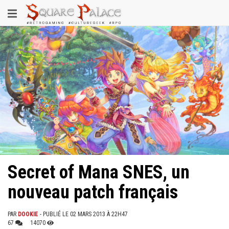
Aller
Toggle
au
contenu
navigation
principal
Secret of Mana SNES, un
nouveau patch français
PAR
DOOKIE
- PUBLIÉ LE 02 MARS 2013 À 22H47
67
14070