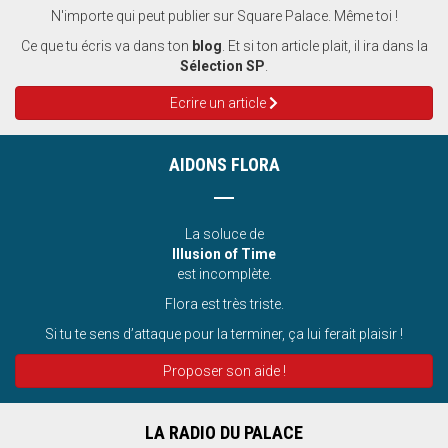
N'importe qui peut publier sur Square Palace. Même toi !
Ce que tu écris va dans ton
blog
. Et si ton article plait, il ira dans la
Sélection SP
.
Ecrire un article
AIDONS FLORA
La soluce de
Illusion of Time
est incomplète.
Flora est très triste.
Si tu te sens d’attaque pour la terminer, ça lui ferait plaisir !
Proposer son aide !
LA RADIO DU PALACE