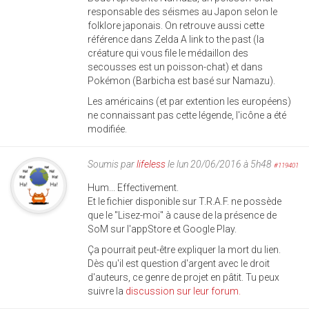
responsable des séismes au Japon selon le
folklore japonais. On retrouve aussi cette
référence dans Zelda A link to the past (la
créature qui vous file le médaillon des
secousses est un poisson-chat) et dans
Pokémon (Barbicha est basé sur Namazu).
Les américains (et par extention les européens)
ne connaissant pas cette légende, l'icône a été
modifiée.
Soumis par
lifeless
le lun 20/06/2016 à 5h48
#119401
Hum... Effectivement.
Et le fichier disponible sur T.R.A.F. ne possède
que le "Lisez-moi" à cause de la présence de
SoM sur l'appStore et Google Play.
Ça pourrait peut-être expliquer la mort du lien.
Dès qu'il est question d'argent avec le droit
d'auteurs, ce genre de projet en pâtit. Tu peux
suivre la
discussion sur leur forum.