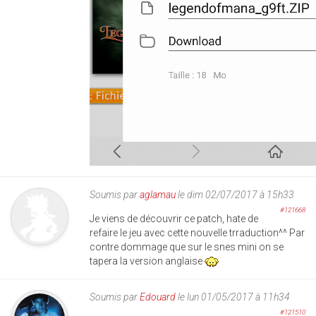
Soumis par
aglamau
le dim 02/07/2017 à 15h33
#121668
Je viens de découvrir ce patch, hate de
refaire le jeu avec cette nouvelle trraduction^^ Par
contre dommage que sur le snes mini on se
tapera la version anglaise
Soumis par
Edouard
le lun 01/05/2017 à 11h34
#121510