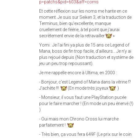
p=patchs&pid=603&aff=coms
Et cette réflexion sur les noms me hante en ce
moment. Je suis sur Seiken 3, et la traduction de
Terminus, bien qu'excellente, manque
cruellement de féérie, à tel point que j'aurai
secrètement envie de la retravailler
»
Yomi : Je l'ai fini ya plus de 15 ans ce Legend of
Mana, boss de fin trop facile, d'ailleurs... Je n'y ai
plus rejoué depuis (Non traduction et système de
jeu un peu trop repoussant).
Je me rappelle encore à Ultima, en 2000 :
- Bonjour, c'est Legend of Mana dans la vitrine !?
J'achète !!!
(En mode très joyeux
)
- Monsieur, il vous faut une PlayStation pucée
pour le faire marcher ! (En mode un peu énervé (!)
)
- Oui mais mon Chrono Cross lui marche
parfaitement !
- Très bien, ça vous fera 649F (Le prix sur le coin