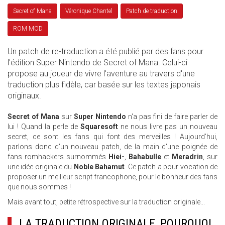
Secret of Mana
Véronique Chantel
Patch de traduction
ROM MOD
Un patch de re-traduction a été publié par des fans pour
l'édition Super Nintendo de Secret of Mana. Celui-ci
propose au joueur de vivre l'aventure au travers d'une
traduction plus fidèle, car basée sur les textes japonais
originaux.
Secret of Mana
sur
Super Nintendo
n'a pas fini de faire parler de
lui ! Quand la perle de
Squaresoft
ne nous livre pas un nouveau
secret, ce sont les fans qui font des merveilles ! Aujourd'hui,
parlons donc d'un nouveau patch, de la main d'une poignée de
fans romhackers surnommés
Hiei-
,
Bahabulle
et
Meradrin
, sur
une idée originale du
Noble Bahamut
. Ce patch a pour vocation de
proposer un meilleur script francophone, pour le bonheur des fans
que nous sommes !
Mais avant tout, petite rétrospective sur la traduction originale...
LA TRADUCTION ORIGINALE, POURQUOI