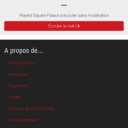
Playlist Square Palace à écouter sans modération
Écouter la radio
A propos de...
Nous rejoindre
Historique
Règlement
Crédits
Politique de confidentialité
Forum (archive)