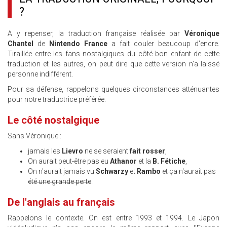
?
A y repenser, la traduction française réalisée par
Véronique
Chantel
de
Nintendo France
a fait couler beaucoup d'encre.
Tiraillée entre les fans nostalgiques du côté bon enfant de cette
traduction et les autres, on peut dire que cette version n'a laissé
personne indifférent.
Pour sa défense, rappelons quelques circonstances atténuantes
pour notre traductrice préférée.
Le côté nostalgique
Sans Véronique :
jamais les
Lievro
ne se seraient
fait rosser
,
On aurait peut-être pas eu
Athanor
et la
B. Fétiche
,
On n'aurait jamais vu
Schwarzy
et
Rambo
et ça n'aurait pas
été une grande perte
.
De l'anglais au français
Rappelons le contexte. On est entre 1993 et 1994. Le Japon