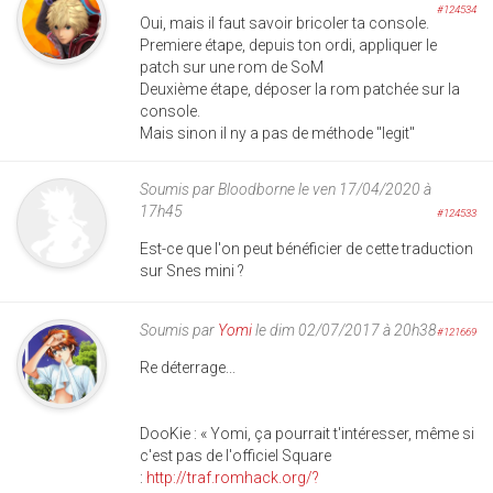
#124534
Oui, mais il faut savoir bricoler ta console.
Premiere étape, depuis ton ordi, appliquer le
patch sur une rom de SoM
Deuxième étape, déposer la rom patchée sur la
console.
Mais sinon il ny a pas de méthode "legit"
Soumis par
Bloodborne
le ven 17/04/2020 à
17h45
#124533
Est-ce que l'on peut bénéficier de cette traduction
sur Snes mini ?
Soumis par
Yomi
le dim 02/07/2017 à 20h38
#121669
Re déterrage...
DooKie : «
Yomi, ça pourrait t'intéresser, même si
c'est pas de l'officiel Square
:
http://traf.romhack.org/?