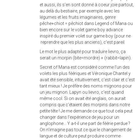
et aussi, ils s'en sont donné à coeur joie partout,
au delà du bestiaire, par exemple avec les
légumes et les fruits imaginaires, genre
pêche+chiot = pêchiot dans Legend of Mana ou
bien encore sur le volet game boy advance
inspiré du premier volet sur game boy (pour ne
reprendre que les plus anciens), c'est pareil.
Le mot le plus adapté pour traduire lievro, ça
serait un morpin (bite=mordre) + (rabbit=lapin).
Secret of Mana est considéré comme l'un des
volets les plus féériques et Véronique Chantel y
avait été sensible, intuitivement, c'est clair et c'est
tant mieux ! Je préfère des noms mignons pour
un jeu mignon. Lapyn ou lievro, c'est quand
même cool. Si on avait été anglais, on aurait
compris que c'étaient des morpins dans notre
petite tête ! Je me demande ce que tout cela peut
changer dans l'expérience de jeu pour un
anglophone... Y a-t-il une part de féérie perdue ?
On n'imagine pas tout ce que le changement de
langue et de culture peut produire comme