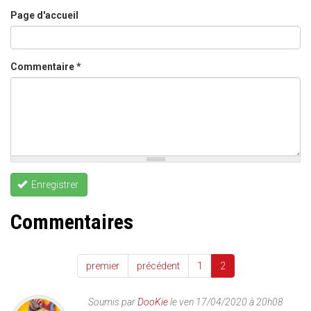
Page d'accueil
Commentaire
*
Enregistrer
Commentaires
premier
précédent
1
2
Soumis par
DooKie
le ven 17/04/2020 à 20h08