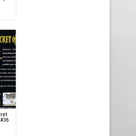
cret
 #36