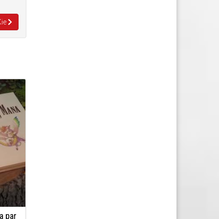
Kie
a par