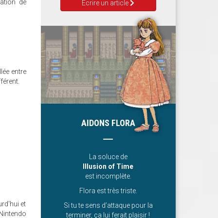
ation de
Ecrire un article
lée entre
férent.
AIDONS FLORA
La soluce de
Illusion of Time
est incomplète.
Flora est très triste.
rd'hui et
Si tu te sens d’attaque pour la
 Nintendo
terminer, ça lui ferait plaisir !