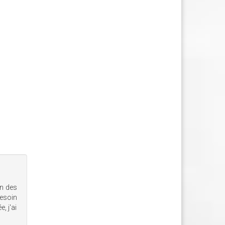
un des
esoin
, j'ai