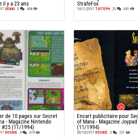
 il y a 23 ans
StrafeFox
017
SENKI
5
494
10/11/2017
TISTEPH
25
581
er de 10 pages sur Secret
Encart publicitaire pour Se
na - Magazine Nintendo
of Mana - Magazine Joypad
r #25 (11/1994)
(11/1994)
017
DOOKIE
4
619
03/10/2017
DOOKIE
3
127