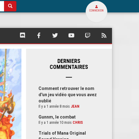
CONNEXION
SQUARE
SQUARE
SQUARE
SQUARE
SQUARE
FLUX
PALACE
PALACE
PALACE
PALACE
PALACE
RSS
SUR
SUR
SUR
SUR
SUR
DE
DISCORD
FACEBOOK
TWITTER
YOUTUBE
TWITCH
SQUARE
PALACE
DERNIERS
COMMENTAIRES
Comment retrouver le nom
d'un jeu vidéo que vous avez
oublié
Il y a 1 année 8 mois
JEAN
Gunnm, le combat
Il y a 1 année 10 mois
CHRIS
Trials of Mana Original