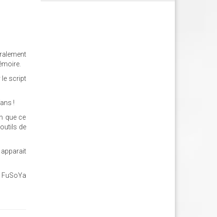
gralement
mémoire.
le script
ans !
in que ce
outils de
 apparait
de FuSoYa