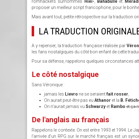
romhackers surnommés
Hiei-
,
Bahabulle
et
Merad
proposer un meilleur script francophone, pour le bon
Mais avant tout, petite rétrospective sur la traduction ori
LA TRADUCTION ORIGINALE
A y repenser, la traduction française réalisée par
Véron
les fans nostalgiques du côté bon enfant de cette traduct
Pour sa défense, rappelons quelques circonstances atté
Le côté nostalgique
Sans Véronique :
jamais les
Lievro
ne se seraient
fait rosser
,
On aurait peut-être pas eu
Athanor
et la
B. Fétich
On n'aurait jamais vu
Schwarzy
et
Rambo
et ça 
De l'anglais au français
Rappelons le contexte. On est entre 1993 et 1994. Le J
l'arrivée d'un RPG sur le marché français est un syno