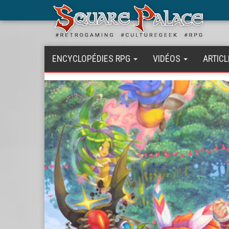
Aller
au
contenu
principal
ENCYCLOPÉDIES RPG
VIDÉOS
ARTICL