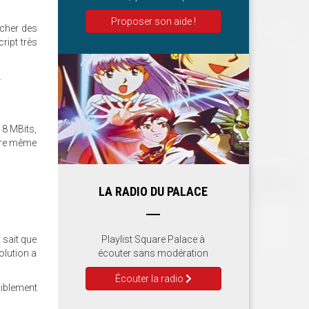
Proposer son aide !
ucher des
ript très
.
 8 MBits,
ntre même
LA RADIO DU PALACE
 sait que
Playlist Square Palace à
olution a
écouter sans modération
Écouter la radio
siblement