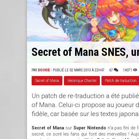
Secret of Mana SNES, u
PAR
DOOKIE
- PUBLIÉ LE 02 MARS 2013 À 22H47
67
14071
Secret of Mana
Véronique Chantel
Patch de traduction
Un patch de re-traduction a été publi
of Mana. Celui-ci propose au joueur de
fidèle, car basée sur les textes japona
Secret of Mana
sur
Super Nintendo
n'a pas fini de f
secret, ce sont les fans qui font des merveilles ! A