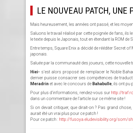
LE NOUVEAU PATCH, UNE 
Mais heureusement, les années ont passé, et les moyen
Saluons le travail réalisé par cette poignée de fans, ils le
le texte depuis le Japonais, tout en étendant la ROM de 
Entre temps, Square Enix a décidé de rééditer Secret of
japonais.
Saluée par la communauté des joueurs, cette nouvelle tra
Hiei-
s'est alors proposé de remplacer le Noble Baham
dernier puisse consacrer ses compétences de traducteur
Meradrin
et avec le concours de
Bahabulle
, ils ont pu
Pour plus d'informations, rendez-vous sur
http://tra
dans un commentaire de l'article sur ce même site !
Si on devait critiquer, que dirait-on ? Pas grand chos
aurait été un vrai plus pour ce patch !
Pour ce patch :
http://fusoya.eludevisibility.org/som/s