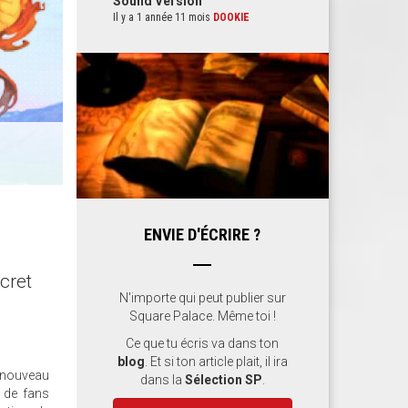
Sound Version
Il y a 1 année 11 mois
DOOKIE
ENVIE D'ÉCRIRE ?
cret
N'importe qui peut publier sur
Square Palace. Même toi !
Ce que tu écris va dans ton
blog
. Et si ton article plait, il ira
 nouveau
dans la
Sélection SP
.
e de fans