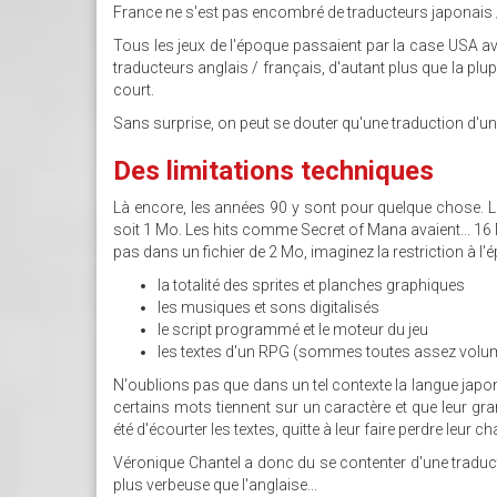
France ne s'est pas encombré de traducteurs japonais / 
Tous les jeux de l'époque passaient par la case USA av
traducteurs anglais / français, d'autant plus que la plup
court.
Sans surprise, on peut se douter qu'une traduction d'un
Des limitations techniques
Là encore, les années 90 y sont pour quelque chose. L
soit 1 Mo. Les hits comme Secret of Mana avaient... 16
pas dans un fichier de 2 Mo, imaginez la restriction à l'ép
la totalité des sprites et planches graphiques
les musiques et sons digitalisés
le script programmé et le moteur du jeu
les textes d'un RPG (sommes toutes assez volu
N'oublions pas que dans un tel contexte la langue japona
certains mots tiennent sur un caractère et que leur g
été d'écourter les textes, quitte à leur faire perdre leur c
Véronique Chantel a donc du se contenter d'une traducti
plus verbeuse que l'anglaise...