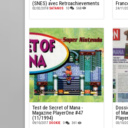
(SNES) avec Retroachievements
France
02/02/2018
SATANOS
10
568
24/11/2
Test de Secret of Mana -
Dossi
Magazine PlayerOne #47
of Ma
(11/1994)
Playe
09/10/2017
DOOKIE
0
361
03/10/2