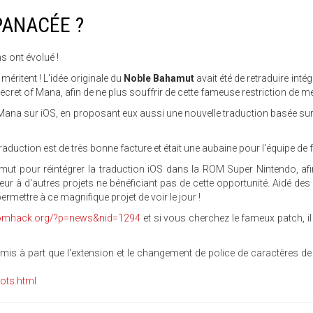
PANACÉE ?
s ont évolué !
 méritent ! L'idée originale du
Noble Bahamut
avait été de retraduire inté
Secret of Mana, afin de ne plus souffrir de cette fameuse restriction de 
 Mana sur iOS, en proposant eux aussi une nouvelle traduction basée sur 
duction est de très bonne facture et était une aubaine pour l'équipe de f
ut pour réintégrer la traduction iOS dans la ROM Super Nintendo, af
 à d'autres projets ne bénéficiant pas de cette opportunité. Aidé des 
 permettre à ce magnifique projet de voir le jour !
f.romhack.org/?p=news&nid=1294
et si vous cherchez le fameux patch, il
e, mis à part que l'extension et le changement de police de caractères 
hots.html