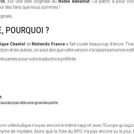
rin
, sur une idée originale du
Noble Bahamut
. Ce patch a pour voc
heur des fans que nous sommes !
ginale...
, POURQUOI ?
ique Chantel
de
Nintendo France
a fait couler beaucoup d'encre. Tirail
ion et les autres, on peut dire que cette version n'a laissé personne indif
nuantes pour notre traductrice préférée.
e
,
n'aurait pas été une grande perte
.
apon vidéoludique n'a pas encore le même rapport avec l'Europe qu'aujou
nyme de mystère. Alors que la folie du RPG n'a pas encore vu le jour,