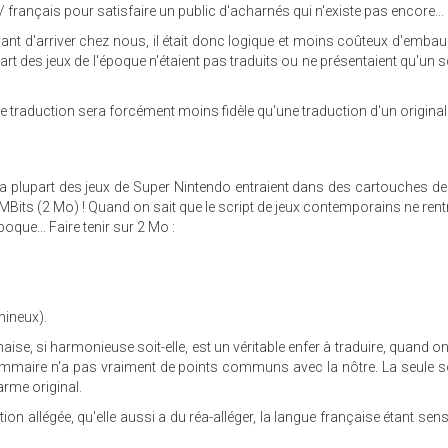
français pour satisfaire un public d'acharnés qui n'existe pas encore...
ant d'arriver chez nous, il était donc logique et moins coûteux d'emba
art des jeux de l'époque n'étaient pas traduits ou ne présentaient qu'un sc
e traduction sera forcément moins fidèle qu'une traduction d'un original
a plupart des jeux de Super Nintendo entraient dans des cartouches de
 MBits (2 Mo) ! Quand on sait que le script de jeux contemporains ne re
oque... Faire tenir sur 2 Mo :
mineux).
ise, si harmonieuse soit-elle, est un véritable enfer à traduire, quand on
rammaire n'a pas vraiment de points communs avec la nôtre. La seule s
harme original.
on allégée, qu'elle aussi a du réa-alléger, la langue française étant sen