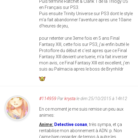
Puis terminé Ratchet & Clank 1 de la Trilogy US
en Français sur PS3.
Puis ensuite Trinity Universe sur PS3 dont le style
m'a fait abandonner l'aventure apres une 10aine
d'heures de jeu,
pour retenter une 3eme fois en 5 ans Final
Fantasy XIII, cette fois sur PS3, j'ai enfin butté le
Protoflore du début et c'est apres que ce Final
Fantasy XIII devient une tuerie, m'a fait inverser
mon avis, ce Final Fantasy XIII est excellent, j'en
suis au Palmacia apres le boss de Brynhildr
#114959
Par
krysta
le dim 25/10/2015 à 14h12
En ce moment je me suis remise un peu aux
animes:
Anime:
Detective conan
, très sympa, et ça
rentabilise mon abonnement à ADN :p. Non
j'aime bien regarder de temps à autre les