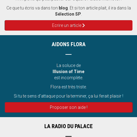
Ce que tu écris va dans ton
blog
. Et si ton article plait, il ira dans la
Sélection SP
.
Ecrire un article
AIDONS FLORA
La soluce de
Illusion of Time
est incomplète.
Flora est très triste.
Si tu te sens d’attaque pour la terminer, ça lui ferait plaisir !
Proposer son aide !
LA RADIO DU PALACE