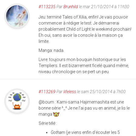
#113235
Par
Brunhild
le mar 21/10/2014 à 11h30
Jeu: terminé Tales of Xilia, enfin! Je vais pouvoir
commencer à rédiger le test. Je démarrerai
probablement Child of Light le weekend prochain!
Eh oui, sans avoir la console à la maison ça
limite.
Manga: nada.
Livre: toujours mon bouquin historique sur les
Templiers. Il est bizarrement ficelé quand même,
niveau chronologie on se pert un peu.
#113269
Par
lifeless
le sam 25/10/2014 à 7h00
@boum : Kami-sama Hajimemashita est une
bonne série ^_^ Je ne l'ai pas vu en animé, je lis le
manga
Série télé :
Gotham
(je viens enfin d'écouter les 5