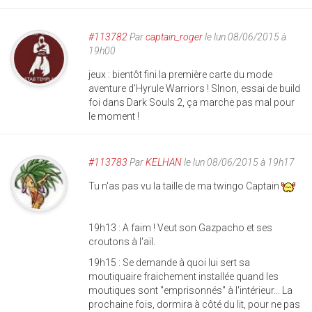
#113782
Par
captain_roger
le lun 08/06/2015 à
19h00
jeux : bientôt fini la première carte du mode
aventure d'Hyrule Warriors ! SInon, essai de build
foi dans Dark Souls 2, ça marche pas mal pour
le moment !
#113783
Par
KELHAN
le lun 08/06/2015 à 19h17
Tu n'as pas vu la taille de ma twingo Captain
19h13 : A faim ! Veut son Gazpacho et ses
croutons à l'aïl.
19h15 : Se demande à quoi lui sert sa
moutiquaire fraichement installée quand les
moutiques sont "emprisonnés" à l'intérieur... La
prochaine fois, dormira à côté du lit, pour ne pas