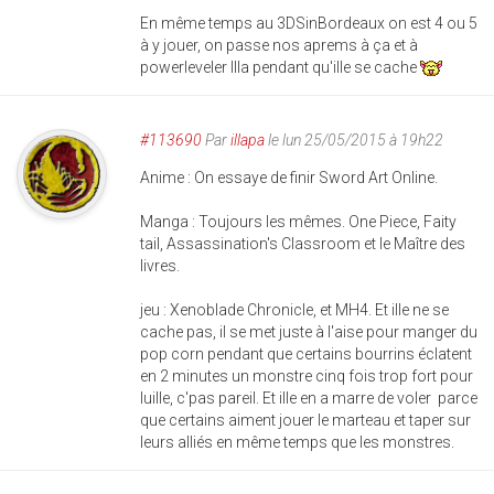
En même temps au 3DSinBordeaux on est 4 ou 5
à y jouer, on passe nos aprems à ça et à
powerleveler Illa pendant qu'ille se cache
#113690
Par
illapa
le lun 25/05/2015 à 19h22
Anime : On essaye de finir Sword Art Online.
Manga : Toujours les mêmes. One Piece, Faity
tail, Assassination's Classroom et le Maître des
livres.
jeu : Xenoblade Chronicle, et MH4. Et ille ne se
cache pas, il se met juste à l'aise pour manger du
pop corn pendant que certains bourrins éclatent
en 2 minutes un monstre cinq fois trop fort pour
luille, c'pas pareil. Et ille en a marre de voler parce
que certains aiment jouer le marteau et taper sur
leurs alliés en même temps que les monstres.