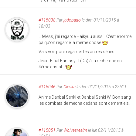
livre FR !!), +a no tachiichi
#115038
Par
jadobado
le dim 01/11/2015 à
18h33
Lifeless, j'ai regardé Haikyuu aussi ! C'est énorme
ça qu'on regarde la même chose
Vais voir pour regarder tes autres séries.
Jeux : Final Fantasy III (Ds) à la recherche du
4ème cristal...
#115046
Par
Cleska
le dim 01/11/2015 à 23h11
Anime:Danbal Senki et Danbal Senki W. Bon sang
les combats de mecha dedans sont démentiels!
#115051
Par
Wolvesrealm
le lun 02/11/2015 à