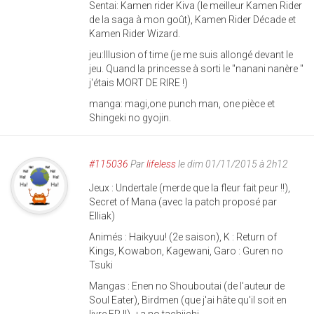
Sentai: Kamen rider Kiva (le meilleur Kamen Rider
de la saga à mon goût), Kamen Rider Décade et
Kamen Rider Wizard.
jeu:Illusion of time (je me suis allongé devant le
jeu. Quand la princesse à sorti le "nanani nanère "
j'étais MORT DE RIRE !)
manga: magi,one punch man, one pièce et
Shingeki no gyojin.
#115036
Par
lifeless
le dim 01/11/2015 à 2h12
Jeux : Undertale (merde que la fleur fait peur !!),
Secret of Mana (avec la patch proposé par
Elliak)
Animés : Haikyuu! (2e saison), K : Return of
Kings, Kowabon, Kagewani, Garo : Guren no
Tsuki
Mangas : Enen no Shouboutai (de l'auteur de
Soul Eater), Birdmen (que j'ai hâte qu'il soit en