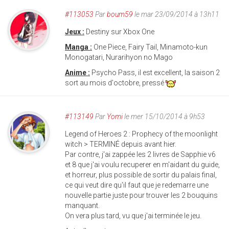
#113053
Par
boum59
le mar 23/09/2014 à 13h11
Jeux :
Destiny sur Xbox One
Manga :
One Piece, Fairy Tail, Minamoto-kun
Monogatari, Nurarihyon no Mago
Anime :
Psycho Pass, il est excellent, la saison 2
sort au mois d'octobre, pressé
#113149
Par
Yomi
le mer 15/10/2014 à 9h53
Legend of Heroes 2 : Prophecy of the moonlight
witch > TERMINÉ depuis avant hier.
Par contre, j'ai zappée les 2 livres de Sapphie v6
et 8 que j'ai voulu recuperer en m'aidant du guide,
et horreur, plus possible de sortir du palais final,
ce qui veut dire qu'il faut que je redemarre une
nouvelle partie juste pour trouver les 2 bouquins
manquant.
On vera plus tard, vu que j'ai terminée le jeu.