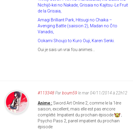
Nichijō-kei no Nakade, Grisaia no Kajitsu -Le Fruit
de la Grisaia,
Amagi Brilliant Park, Hitsugi no Chaika –
Avenging Battle (saiision 2), Madan no Ō to
Vanadis,
Ookami Shoujo to Kuro Ouji, Karen Senki.
Oui je sais un vrai fou animes...
#113348
Par
boum59
le mar 04/11/2014 à 22h12
Anime :
Sword Art Online 2, comme le la 1ère
saison, excellent, mais elle est pas encore
complété. Impatient du prochain épisode
;
Psycho Pass 2, pareil impatient du prochain
épisode