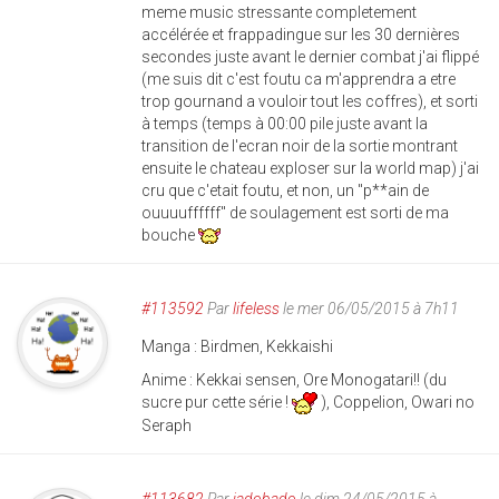
meme music stressante completement
accélérée et frappadingue sur les 30 dernières
secondes juste avant le dernier combat j'ai flippé
(me suis dit c'est foutu ca m'apprendra a etre
trop gournand a vouloir tout les coffres), et sorti
à temps (temps à 00:00 pile juste avant la
transition de l'ecran noir de la sortie montrant
ensuite le chateau exploser sur la world map) j'ai
cru que c'etait foutu, et non, un "p**ain de
ouuuuffffff" de soulagement est sorti de ma
bouche
#113592
Par
lifeless
le mer 06/05/2015 à 7h11
Manga : Birdmen, Kekkaishi
Anime : Kekkai sensen, Ore Monogatari!! (du
sucre pur cette série !
), Coppelion, Owari no
Seraph
#113682
Par
jadobado
le dim 24/05/2015 à