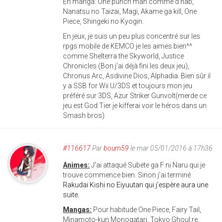
En manga: One punch man comme d'hab,
Nanatsu no Taizai, Magi, Akame ga kill, One
Piece, Shingeki no Kyogin.
En jeux, je suis un peu plus concentré sur les
rpgs mobile de KEMCO je les aimes bien^^
comme Shelterra the Skyworld, Justice
Chronicles (Bon j'ai déjà fini les deux jeu),
Chronus Arc, Asdivine Dios, Alphadia. Bien sûr il
y a SSB for Wii U/3DS et toujours mon jeu
préféré sur 3DS, Azur Striker Gunvolt(merde ce
jeu est God Tier je kifferai voir le héros dans un
Smash bros)
#116617
Par
boum59
le mar 05/01/2016 à 17h36
Animes:
J'ai attaqué Subete ga F ni Naru qui je
trouve commence bien. Sinon j'ai terminé
Rakudai Kishi no Eiyuutan qui j'espère aura une
suite.
Mangas:
Pour habitude One Piece, Fairy Tail,
Minamoto-kun Monogatari, Tokyo Ghoul:re.