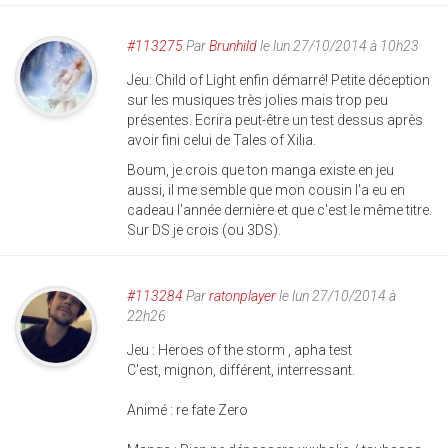
#113275
Par
Brunhild
le lun 27/10/2014 à 10h23
Jeu: Child of Light enfin démarré! Petite déception
sur les musiques très jolies mais trop peu
présentes. Ecrira peut-être un test dessus après
avoir fini celui de Tales of Xilia.
Boum, je crois que ton manga existe en jeu
aussi, il me semble que mon cousin l'a eu en
cadeau l'année dernière et que c'est le même titre.
Sur DS je crois (ou 3DS).
#113284
Par
ratonplayer
le lun 27/10/2014 à
22h26
Jeu : Heroes of the storm , apha test
C'est, mignon, différent, interressant.
Animé : re fate Zero