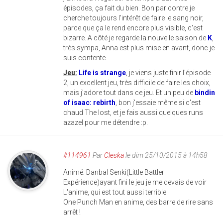
épisodes, ça fait du bien. Bon par contre je
cherche toujours l'intérêt de faire le sang noir,
parce que ça le rend encore plus visible, c'est
bizarre. A côté je regarde la nouvelle saison de
K
,
très sympa, Anna est plus mise en avant, donc je
suis contente.
Jeu:
Life is strange
, je viens juste finir l'épisode
2, un excellent jeu, très difficile de faire les choix,
mais j'adore tout dans ce jeu. Et un peu de
bindin
of isaac: rebirth
, bon j'essaie même si c'est
chaud The lost, et je fais aussi quelques runs
azazel pour me détendre :p.
#114961
Par
Cleska
le dim 25/10/2015 à 14h58
Animé: Danbal Senki(Little Battler
Expérience)ayant fini le jeu je me devais de voir
L'anime, qui est tout aussi terrible
One Punch Man en anime, des barre de rire sans
arrêt !