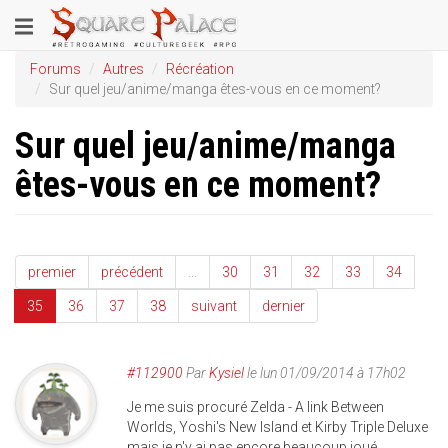
Aller
Toggle
au
contenu
navigation
Forums
Autres
Récréation
principal
Sur quel jeu/anime/manga êtes-vous en ce moment?
Sur quel jeu/anime/manga
êtes-vous en ce moment?
premier
précédent
…
30
31
32
33
34
35
36
37
38
suivant
dernier
#112900
Par
Kysiel
le lun 01/09/2014 à 17h02
Je me suis procuré Zelda - A link Between
Worlds, Yoshi's New Island et Kirby Triple Deluxe
mais je n'y ai pas encore beaucoup joué.