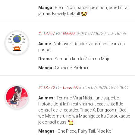
Manga
: Rien... Non, parce que sinon, je ne finirai
jamais Bravely Default
#113767
Par
lifeless
le dim 07/06/2015 à 18h59
Anime
: Natsuyuki Rendez-vous (Les fleurs du
passé)
Drama
: Yamada-kun to 7-nin no Majo
Manga
: Grainerie, Birdmen
#113772
Par
boum59
le dim 07/06/2015 à 20h41
Animes :
Terminé Mirai Nikki... une superbe
histoire dont la fin est vraiment excellente !! Je
conseil de le regarder. Triage X, Dungeon ni Deai
wo Motomeru no wa Machigatte Iru Daroukaque
je conseil aussi
Mangas :
One Piece,
Fairy Tail, Nise Koi