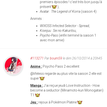
premiers épisodes ! c'est très bon jusqu'à
présent
),
Avatar : The Legend of Korra
(saison 4)
Animés :
WIXOSS Infected Selector - Spread
,
Kiseijuu : Sei no Kakuritsu
,
Psycho-Pass
(enfin terminé la saison 1
avec mon amie)
#113271
Par
boum59
le dim 26/10/2014 à 20h45
Anime :
Psycho Pass 2 excellent
@lifeless regarde au plus vite la saison 2 elle est
super
Manga :
J'ai reçue jeudi Love Instruction - How
become a seductor (Minamoto-kun Monogatari)
T1
Jeu :
rejoux à Pokémon Platine