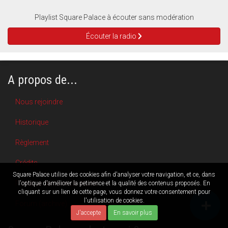
Playlist Square Palace à écouter sans modération
Écouter la radio
A propos de...
Nous rejoindre
Historique
Règlement
Crédits
Square Palace utilise des cookies afin d'analyser votre navigation, et ce, dans
Politique de confidentialité
l'optique d'améliorer la petinence et la qualité des contenus proposés. En
cliquant sur un lien de cette page, vous donnez votre consentement pour
l'utilisation de cookies.
Forum (archive)
J'accepte
En savoir plus