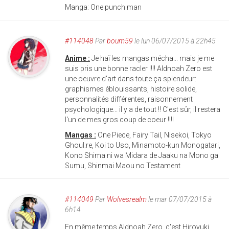
Manga: One punch man
#114048
Par
boum59
le lun 06/07/2015 à 22h45
Anime :
Je haï les mangas mécha... mais je me
suis pris une bonne racler !!!! Aldnoah Zero est
une oeuvre d'art dans toute ça splendeur:
graphismes éblouissants, histoire solide,
personnalités différentes, raisonnement
psychologique... il y a de tout !! C'est sûr, il restera
l'un de mes gros coup de coeur !!!!
Mangas :
One Piece, Fairy Tail, Nisekoi, Tokyo
Ghoul:re, Koi to Uso, Minamoto-kun Monogatari,
Kono Shima ni wa Midara de Jaaku na Mono ga
Sumu, Shinmai Maou no Testament
#114049
Par
Wolvesrealm
le mar 07/07/2015 à
6h14
En même temps Aldnoah.Zero, c'est Hiroyuki