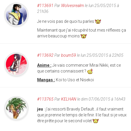
#113691
Par
Wolvesrealm
le lun 25/05/2015 à
21h36
Je ne vois pas de quoi tu parles
Maintenant que j'ai récupéré tout mes réflexes ça
arrive beaucoup moins
#113692
Par
boum59
le lun 25/05/2015 à 22h05
Anime :
Je vais commencer Mirai Nikki, est ce
que certains connaissent ?
Mangas :
Koi to Uso et Nisekoi
#113765
Par
KELHAN
le dim 07/06/2015 à 16h43
jeu
: j'ai ressorti Bravely Default...il faut vraiment
que je prenne le temps de le finir. Il le faut si je veux
être prête pour le second volet