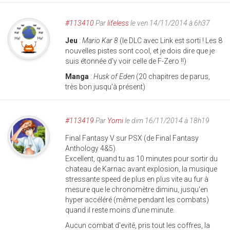
#113410
Par
lifeless
le ven 14/11/2014 à 6h37
Jeu
:
Mario Kar 8
(le DLC avec Link est sorti ! Les 8
nouvelles pistes sont cool, et je dois dire que je
suis étonnée d'y voir celle de F-Zero !!)
Manga
:
Husk of Eden
(20 chapitres de parus,
très bon jusqu'à présent)
#113419
Par
Yomi
le dim 16/11/2014 à 18h19
Final Fantasy V sur PSX (de Final Fantasy
Anthology 4&5).
Excellent, quand tu as 10 minutes pour sortir du
chateau de Karnac avant explosion, la musique
stressante speed de plus en plus vite au fur à
mesure que le chronomètre diminu, jusqu'en
hyper accéléré (même pendant les combats)
quand il reste moins d'une minute.
Aucun combat d'evité, pris tout les coffres, la