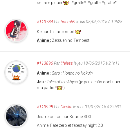
se faire piquer
*gratte* *gratte *gratte*
#113784
Par
boum59
le lun 08/06/2015 à 19h28
Kelhan tu t'ai trompé
Anime :
Zetsuen no Tempest
#113896
Par
lifeless
le jeu 18/06/2015 à 21h11
Anime
:
Garo : Honoo no Kokuin
Jeu :
Tales of the Abyss
(je peux enfin continuer
ma partie !
)
#113998
Par
Cleska
le mer 01/07/2015 à 22h31
Jeu: retour au pur Source SD3.
Anime: Fate zero et fatestay night 2.0