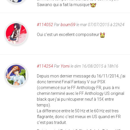
Sawano qui a fait la musique
#114052
Par
boum59
le mar 07/07/2015 à 22h24
Oui c'est un excellent compositeur
#114254
Par
Yomi
le dim 16/08/2015 à 18h16
Depuis mon dernier message du 16/11/2014, j'ai
donc terminé Final Fantasy V sur PSX
(commencé sur le FF Anthology FR, puis à mi
chemin terminé avec le FF Anthology US original
black que j'ai pu récuperer neuf à 15
€
entre
temps).
La difference entre le 50 Hz et le 60 Hz est tres
flagrante, donc c'est mieux en US quand en FR
c'est pas traduit.