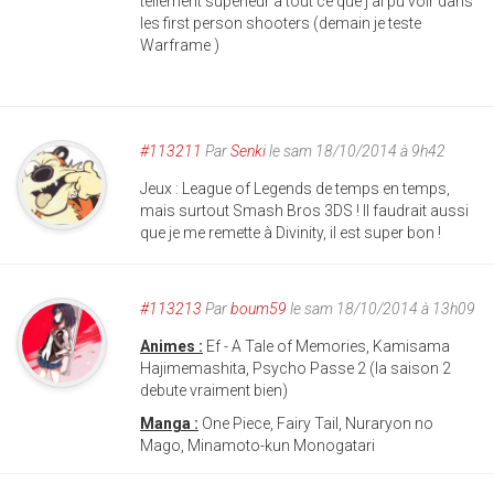
tellement supérieur à tout ce que j'ai pu voir dans
les first person shooters (demain je teste
Warframe )
#113211
Par
Senki
le sam 18/10/2014 à 9h42
Jeux : League of Legends de temps en temps,
mais surtout Smash Bros 3DS ! Il faudrait aussi
que je me remette à Divinity, il est super bon !
#113213
Par
boum59
le sam 18/10/2014 à 13h09
Animes :
Ef - A Tale of Memories, Kamisama
Hajimemashita, Psycho Passe 2 (la saison 2
debute vraiment bien)
Manga :
One Piece, Fairy Tail, Nuraryon no
Mago, Minamoto-kun Monogatari