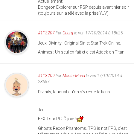
Actuellement:
Dongeon Explorer sur PSP depuis avant hier soir
(toujours sur la télé avec la prise YUV).
#113207
Par
Gaarg
le ven 17/10/2014 à 18h25
Jeux: Divinity : Original Sin et Star Trek Online.
Animes : Un seul en fait et c'est Attack on Titan.
#113209
Par
MasterMana
le ven 17/10/2014 à
23h57
Divinity, faudrait qu'on s'y remette tiens.
Jeu :
FFXIII sur PC. Ô joie !
Ghosts Recon Phantoms. TPS is not FPS, c'est