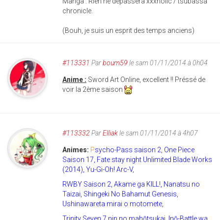
Manga : Rien ne dépassera xxxholic / tsubassa
chronicle.
(Bouh, je suis un esprit des temps anciens)
#113331
Par
boum59
le sam 01/11/2014 à 0h04
Anime :
Sword Art Online, excellent !! Préssé de
voir la 2ème saison
#113332
Par
Elliak
le sam 01/11/2014 à 4h07
Animes:
P
sycho-Pass saison 2, One Piece
Saison 17, Fate stay night Unlimited Blade Works
(2014), Yu-Gi-Oh! Arc-V,
RWBY Saison 2, Akame ga KILL!, Nanatsu no
Taizai, Shingeki No Bahamut Genesis,
Ushinawareta mirai o motomete,
Trinity Seven 7 nin no mahōtsukai, Inō-Battle wa