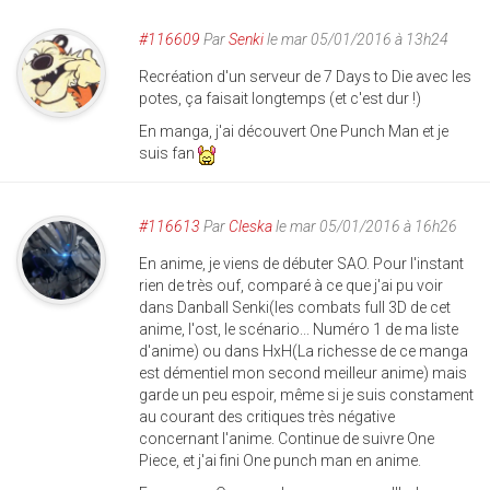
#116609
Par
Senki
le mar 05/01/2016 à 13h24
Recréation d'un serveur de 7 Days to Die avec les
potes, ça faisait longtemps (et c'est dur !)
En manga, j'ai découvert One Punch Man et je
suis fan
#116613
Par
Cleska
le mar 05/01/2016 à 16h26
En anime, je viens de débuter SAO. Pour l'instant
rien de très ouf, comparé à ce que j'ai pu voir
dans Danball Senki(les combats full 3D de cet
anime, l'ost, le scénario... Numéro 1 de ma liste
d'anime) ou dans HxH(La richesse de ce manga
est démentiel mon second meilleur anime) mais
garde un peu espoir, même si je suis constament
au courant des critiques très négative
concernant l'anime. Continue de suivre One
Piece, et j'ai fini One punch man en anime.