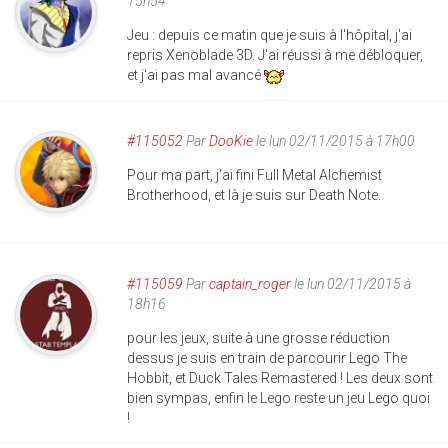
15h54
Jeu : depuis ce matin que je suis à l'hôpital, j'ai
repris Xenoblade 3D. J'ai réussi à me débloquer,
et j'ai pas mal avancé
#115052
Par
DooKie
le lun 02/11/2015 à 17h00
Pour ma part, j'ai fini Full Metal Alchemist
Brotherhood, et là je suis sur Death Note.
#115059
Par
captain_roger
le lun 02/11/2015 à
18h16
pour les jeux, suite à une grosse réduction
dessus je suis en train de parcourir Lego The
Hobbit, et Duck Tales Remastered ! Les deux sont
bien sympas, enfin le Lego reste un jeu Lego quoi
!