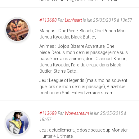
#113688
Par
Lionheart
le lun 25/05/2015 à 13h57
Mangas : One Piece, Bleach, One Punch Man,
Uchuu Kyoudai, Black Buttler,
Animes : Jojo's Bizarre Adventure, One
piece. Depuis mon dernier passage je me suis
passé certains animes, dont Clannad, Kanon,
Uchuu Kyoudai, l'arc du cirque dans Black
Buttler, Stein's Gate...
Jeu : League of legends (mais moins souvent
que lors de mon dernier passage), Blazeblue
continuum Shift Extend version steam
#113689
Par
Wolvesrealm
le lun 25/05/2015 à
18h57
Jeu : actuellement, je dose beaucoup Monster
Hunter 4 Ultimate.