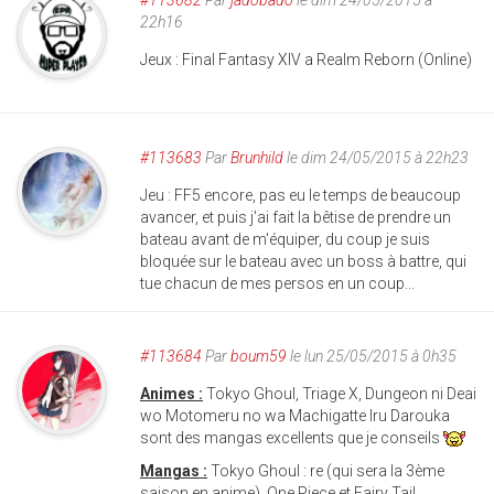
22h16
Jeux : Final Fantasy XIV a Realm Reborn (Online)
#113683
Par
Brunhild
le dim 24/05/2015 à 22h23
Jeu : FF5 encore, pas eu le temps de beaucoup
avancer, et puis j'ai fait la bêtise de prendre un
bateau avant de m'équiper, du coup je suis
bloquée sur le bateau avec un boss à battre, qui
tue chacun de mes persos en un coup...
#113684
Par
boum59
le lun 25/05/2015 à 0h35
Animes :
Tokyo Ghoul, Triage X, Dungeon ni Deai
wo Motomeru no wa Machigatte Iru Darouka
sont des mangas excellents que je conseils
Mangas :
Tokyo Ghoul : re (qui sera la 3ème
saison en anime), One Piece et Fairy Tail.