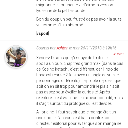
mignonne et touchante. Je l'aime la version
lycéenne de la petite sourde.
Bon du coup un peu frustré de pas avoir la suite
vu comme j'étais absorbé.
[
/spoil
]
Soumis par
Ashton
le mar 26/11/2013 à 19h16
#110861
Xeno=> Disons que j'essaye de limiter le
spoil à un ou 2 chapitres grand max (dans le cas
de Koe no katachi, c'est différent, car l'intro de
base est reprise 2 fois avec un angle de vue de
personnages différents). Le problème, c'est que
soit on en dit trop pour amoindrir le plaisir, soit
pas assez pour éveiller la curiosité. Après
relecture, c'est vrai que j'en ai beaucoup dit, mais
il s'agit surtout du prologue qui est dévoilé.
A l'origine, il faut savoir que le manga était un
one-shot et l'auteur s'est battu contre son
directeur éditorial pour éviter que son manga ne