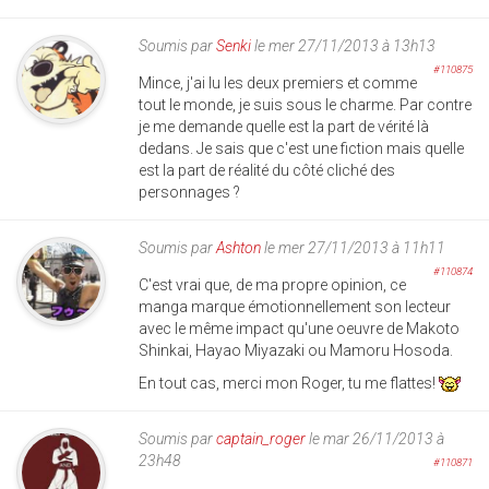
Soumis par
Senki
le mer 27/11/2013 à 13h13
#110875
Mince, j'ai lu les deux premiers et comme
tout le monde, je suis sous le charme. Par contre
je me demande quelle est la part de vérité là
dedans. Je sais que c'est une fiction mais quelle
est la part de réalité du côté cliché des
personnages ?
Soumis par
Ashton
le mer 27/11/2013 à 11h11
#110874
C'est vrai que, de ma propre opinion, ce
manga marque émotionnellement son lecteur
avec le même impact qu'une oeuvre de Makoto
Shinkai, Hayao Miyazaki ou Mamoru Hosoda.
En tout cas, merci mon Roger, tu me flattes!
Soumis par
captain_roger
le mar 26/11/2013 à
23h48
#110871