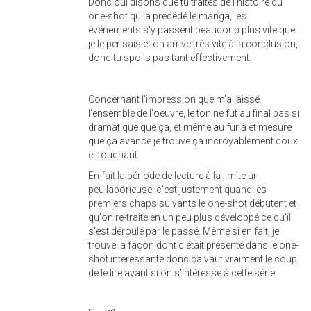
Donc oui disons que tu traites de l'histoire du
one-shot qui a précédé le manga, les
événements s'y passent beaucoup plus vite que
je le pensais et on arrive très vite à la conclusion,
donc tu spoils pas tant effectivement.
Concernant l'impression que m'a laissé
l'ensemble de l'oeuvre, le ton ne fut au final pas si
dramatique que ça, et même au fur à et mesure
que ça avance je trouve ça incroyablement doux
et touchant.
En fait la période de lecture à la limite un
peu laborieuse, c'est justement quand les
premiers chaps suivants le one-shot débutent et
qu'on re-traite en un peu plus développé ce qu'il
s'est déroulé par le passé. Même si en fait, je
trouve la façon dont c'était présenté dans le one-
shot intéressante donc ça vaut vraiment le coup
de le lire avant si on s'intéresse à cette série.