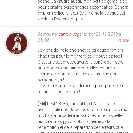
scène. Ca vaudra aussi, mon petit doigt me le dit,
pour certains personnages secondaires: Sahara
en premier lieu, et peut-être même la délégué qui
vie dans l'hypcrisie, qui sait.
Soumis par
captain_roger
le mar 26/11/2013 à
21h38
#110866
Je viens de lire le one-shot et les deux premiers
chapitres pour le moment, et je trouve ça top !
C'est une super découverte ! J'espère qu'il sera
publié parce que j'aime pas tellement lire sur
l'écran de mon ordi mais c'est juste un gout
personnel ça !
Je vais lire la suite rapidement qu'on puisse en
reparler dans ce topic !
[edit] Il est 23h35, j'ai tout lu, et j'attends la suite
avec impatience. Je pense que je le ferai lire à ma
moitié, ça lui parlera aussi. C'est une très belle
histoire, mas j'y vois plus le thème de la
rédemption et de la réparation des erreurs que