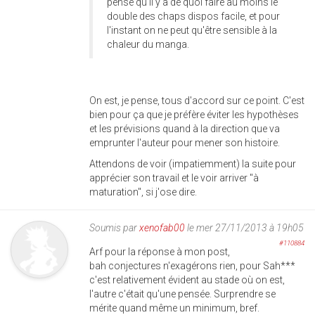
pense qu'il y a de quoi faire au moins le
double des chaps dispos facile, et pour
l'instant on ne peut qu'être sensible à la
chaleur du manga.
On est, je pense, tous d'accord sur ce point. C'est
bien pour ça que je préfère éviter les hypothèses
et les prévisions quand à la direction que va
emprunter l'auteur pour mener son histoire.
Attendons de voir (impatiemment) la suite pour
apprécier son travail et le voir arriver "à
maturation", si j'ose dire.
Soumis par
xenofab00
le mer 27/11/2013 à 19h05
#110884
Arf pour la réponse à mon post,
bah conjectures n'exagérons rien, pour Sah***
c'est relativement évident au stade où on est,
l'autre c'était qu'une pensée. Surprendre se
mérite quand même un minimum, bref.