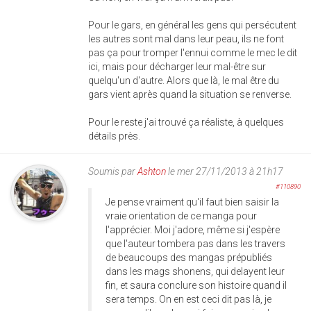
Pour le gars, en général les gens qui persécutent
les autres sont mal dans leur peau, ils ne font
pas ça pour tromper l'ennui comme le mec le dit
ici, mais pour décharger leur mal-être sur
quelqu'un d'autre. Alors que là, le mal être du
gars vient après quand la situation se renverse.
Pour le reste j'ai trouvé ça réaliste, à quelques
détails près.
Soumis par
Ashton
le mer 27/11/2013 à 21h17
#110890
Je pense vraiment qu'il faut bien saisir la
vraie orientation de ce manga pour
l'apprécier. Moi j'adore, même si j'espère
que l'auteur tombera pas dans les travers
de beaucoups des mangas prépubliés
dans les mags shonens, qui delayent leur
fin, et saura conclure son histoire quand il
sera temps. On en est ceci dit pas là, je