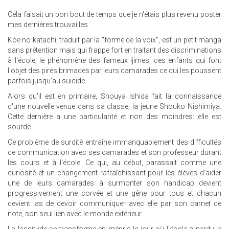
Cela faisait un bon bout de temps que je n'étais plus revenu poster
mes dernières trouvailles.
Koe no katachi, traduit par la "forme de la voix", est un petit manga
sans prétention mais qui frappe fort en traitant des discriminations
à l'école, le phénomène des fameux Ijimes, ces enfants qui font
l'objet des pires brimades par leurs camarades ce qui les poussent
parfois jusqu'au suicide.
Alors qu'il est en primaire, Shouya Ishida fait la connaissance
d'une nouvelle venue dans sa classe, la jeune Shouko Nishimiya.
Cette dernière a une particularité et non des moindres: elle est
sourde.
Ce problème de surdité entraîne immanquablement des difficultés
de communication avec ses camarades et son professeur durant
les cours et à l'école. Ce qui, au début, parassait comme une
curiosité et un changement rafraîchissant pour les élèves d'aider
une de leurs camarades à surmonter son handicap devient
progressivement une corvée et une gêne pour tous et chacun
devient las de devoir communiquer avec elle par son carnet de
note, son seul lien avec le monde extérieur.