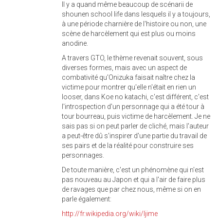
Il y a quand même beaucoup de scénarii de
shounen school life dans lesquels il y a toujours,
à une période charnière de l'histoire ou non, une
scène de harcèlement qui est plus ou moins
anodine.
A travers GTO, le thème revenait souvent, sous
diverses formes, mais avec un aspect de
combativité qu'Onizuka faisait naître chez la
victime pour montrer qu'elle n'était en rien un
looser, dans Koe no katachi, c'est différent, c'est
l'introspection d'un personnage qui a été tour à
tour bourreau, puis victime de harcèlement. Je ne
sais pas si on peut parler de cliché, mais l'auteur
a peut-être dû s'inspirer d'une partie du travail de
ses pairs et de la réalité pour construire ses
personnages.
De toute manière, c'est un phénomène qui n'est
pas nouveau au Japon et qui a l'air de faire plus
de ravages que par chez nous, même si on en
parle également:
http://fr.wikipedia.org/wiki/Ijime