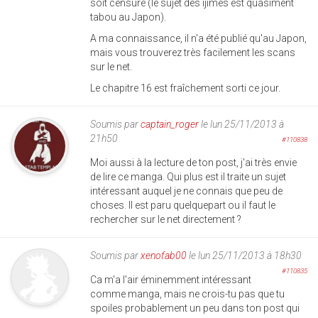
soit censuré (le sujet des ijimes est quasiment
tabou au Japon).
A ma connaissance, il n'a été publié qu'au Japon,
mais vous trouverez très facilement les scans
sur le net.
Le chapitre 16 est fraîchement sorti ce jour.
Soumis par
captain_roger
le lun 25/11/2013 à
21h50
#110838
Moi aussi à la lecture de ton post, j'ai très envie
de lire ce manga. Qui plus est il traite un sujet
intéressant auquel je ne connais que peu de
choses. Il est paru quelquepart ou il faut le
rechercher sur le net directement ?
Soumis par
xenofab00
le lun 25/11/2013 à 18h30
#110835
Ca m'a l'air éminemment intéressant
comme manga, mais ne crois-tu pas que tu
spoiles probablement un peu dans ton post qui