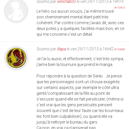
Soumis par
xenofab00
le ven 29/11/2013 à 19h19
#110913
Le héro oui aucun souçis, j'ai même trouvé
son cheminement mental étant petit très
cohérent. Par contre comme j'avais dit, avec ces
deux potes y a quelques facilités mais bon, en ce
qui me concerne c'est un détail.
Soumis par
illapa
le ven 29/11/2013 à 16h42
#110908
Je l'ai lu aussi, et effectivement, c'est très sympa,
j'aime bien la tournure que prend le manga.
Pour répondre à la question de Senki... Je pense
que les personnages sont un chouia exagérés
sur certains aspects, par exemple le côté ultra
gentil/compatissant de la fille au point de
s'excuser quand elle se fait persécuter, (même si
c'est vrai que les gens persécutés pensent
souvent que c'est de leur faute car les bourreaux
les font bien culpabiliser), ou quand elle va
jusqu'à nettoyer le bureau du gars.
Ca non, en vrai ça n'arriverait pas.