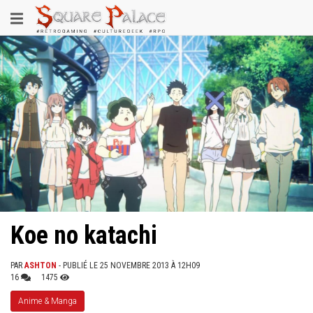
Aller
Toggle
au
contenu
navigation
principal
Koe no katachi
PAR
ASHTON
- PUBLIÉ LE 25 NOVEMBRE 2013 À 12H09
16
1475
Anime & Manga