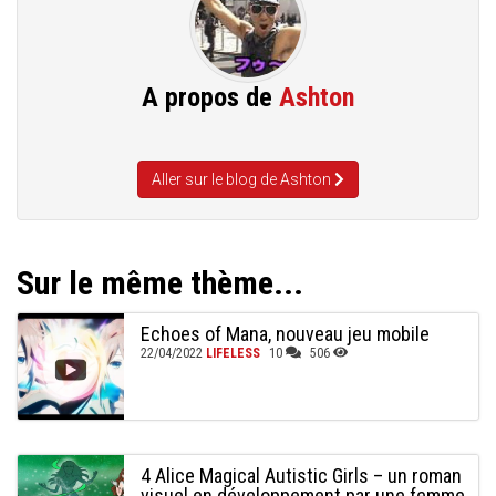
A propos de
Ashton
Aller sur le blog de Ashton
Sur le même thème...
Echoes of Mana, nouveau jeu mobile
22/04/2022
LIFELESS
10
506
4 Alice Magical Autistic Girls – un roman
visuel en développement par une femme