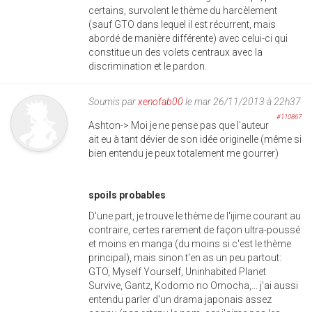
certains, survolent le thème du harcèlement
(sauf GTO dans lequel il est récurrent, mais
abordé de manière différente) avec celui-ci qui
constitue un des volets centraux avec la
discrimination et le pardon.
Soumis par
xenofab00
le mar 26/11/2013 à 22h37
#110867
Ashton-> Moi je ne pense pas que l'auteur
ait eu à tant dévier de son idée originelle (même si
bien entendu je peux totalement me gourrer)
spoils probables
D'une part, je trouve le thème de l'ijime courant au
contraire, certes rarement de façon ultra-poussé
et moins en manga (du moins si c'est le thème
principal), mais sinon t'en as un peu partout:
GTO, Myself Yourself, Uninhabited Planet
Survive, Gantz, Kodomo no Omocha,... j'ai aussi
entendu parler d'un drama japonais assez