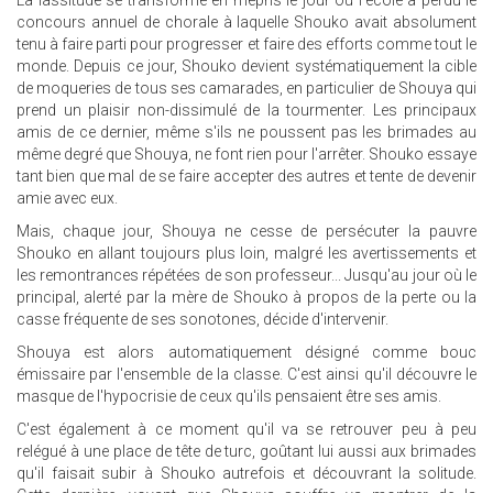
La lassitude se transforme en mépris le jour où l'école a perdu le
concours annuel de chorale à laquelle Shouko avait absolument
tenu à faire parti pour progresser et faire des efforts comme tout le
monde. Depuis ce jour, Shouko devient systématiquement la cible
de moqueries de tous ses camarades, en particulier de Shouya qui
prend un plaisir non-dissimulé de la tourmenter. Les principaux
amis de ce dernier, même s'ils ne poussent pas les brimades au
même degré que Shouya, ne font rien pour l'arrêter. Shouko essaye
tant bien que mal de se faire accepter des autres et tente de devenir
amie avec eux.
Mais, chaque jour, Shouya ne cesse de persécuter la pauvre
Shouko en allant toujours plus loin, malgré les avertissements et
les remontrances répétées de son professeur... Jusqu'au jour où le
principal, alerté par la mère de Shouko à propos de la perte ou la
casse fréquente de ses sonotones, décide d'intervenir.
Shouya est alors automatiquement désigné comme bouc
émissaire par l'ensemble de la classe. C'est ainsi qu'il découvre le
masque de l'hypocrisie de ceux qu'ils pensaient être ses amis.
C'est également à ce moment qu'il va se retrouver peu à peu
relégué à une place de tête de turc, goûtant lui aussi aux brimades
qu'il faisait subir à Shouko autrefois et découvrant la solitude.