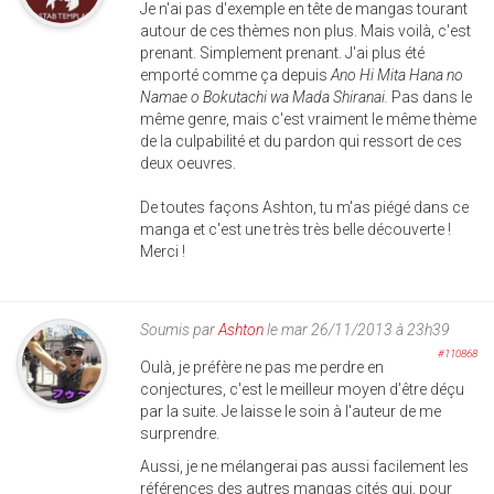
Je n'ai pas d'exemple en tête de mangas tourant
autour de ces thèmes non plus. Mais voilà, c'est
prenant. Simplement prenant. J'ai plus été
emporté comme ça depuis
Ano Hi Mita Hana no
Namae o Bokutachi wa Mada Shiranai.
Pas dans le
même genre, mais c'est vraiment le même thème
de la culpabilité et du pardon qui ressort de ces
deux oeuvres.
De toutes façons Ashton, tu m'as piégé dans ce
manga et c'est une très très belle découverte !
Merci !
Soumis par
Ashton
le mar 26/11/2013 à 23h39
#110868
Oulà, je préfère ne pas me perdre en
conjectures, c'est le meilleur moyen d'être déçu
par la suite. Je laisse le soin à l'auteur de me
surprendre.
Aussi, je ne mélangerai pas aussi facilement les
références des autres mangas cités qui, pour