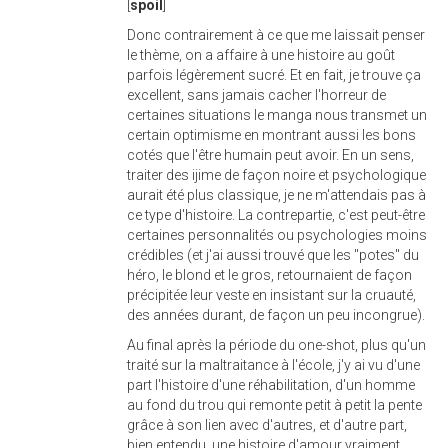
[
spoil
]
Donc contrairement à ce que me laissait penser
le thème, on a affaire à une histoire au goût
parfois légèrement sucré. Et en fait, je trouve ça
excellent, sans jamais cacher l'horreur de
certaines situations le manga nous transmet un
certain optimisme en montrant aussi les bons
cotés que l'être humain peut avoir. En un sens,
traiter des ijime de façon noire et psychologique
aurait été plus classique, je ne m'attendais pas à
ce type d'histoire. La contrepartie, c'est peut-être
certaines personnalités ou psychologies moins
crédibles (et j'ai aussi trouvé que les "potes" du
héro, le blond et le gros, retournaient de façon
précipitée leur veste en insistant sur la cruauté,
des années durant, de façon un peu incongrue).
Au final après la période du one-shot, plus qu'un
traité sur la maltraitance à l'école, j'y ai vu d'une
part l'histoire d'une réhabilitation, d'un homme
au fond du trou qui remonte petit à petit la pente
grâce à son lien avec d'autres, et d'autre part,
bien entendu, une histoire d'amour vraiment