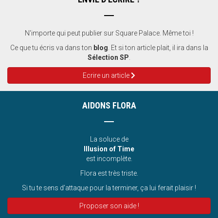
N'importe qui peut publier sur Square Palace. Même toi !
Ce que tu écris va dans ton
blog
. Et si ton article plait, il ira dans la
Sélection SP
.
Ecrire un article
AIDONS FLORA
La soluce de
Illusion of Time
est incomplète.
Flora est très triste.
Si tu te sens d’attaque pour la terminer, ça lui ferait plaisir !
Proposer son aide !