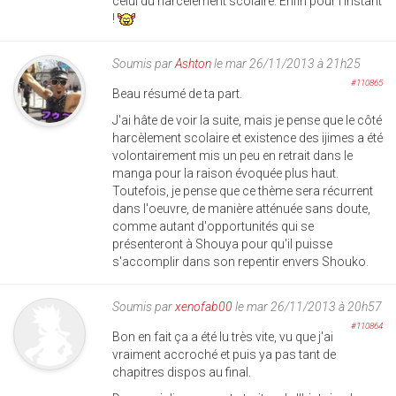
celui du harcèlement scolaire. Enfin pour l'instant
!
Soumis par
Ashton
le mar 26/11/2013 à 21h25
#110865
Beau résumé de ta part.
J'ai hâte de voir la suite, mais je pense que le côté
harcèlement scolaire et existence des ijimes a été
volontairement mis un peu en retrait dans le
manga pour la raison évoquée plus haut.
Toutefois, je pense que ce thème sera récurrent
dans l'oeuvre, de manière atténuée sans doute,
comme autant d'opportunités qui se
présenteront à Shouya pour qu'il puisse
s'accomplir dans son repentir envers Shouko.
Soumis par
xenofab00
le mar 26/11/2013 à 20h57
#110864
Bon en fait ça a été lu très vite, vu que j'ai
vraiment accroché et puis ya pas tant de
chapitres dispos au final.