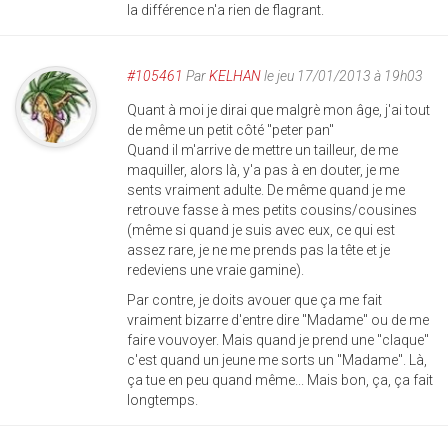
la différence n'a rien de flagrant.
#105461
Par
KELHAN
le jeu 17/01/2013 à 19h03
Quant à moi je dirai que malgrè mon âge, j'ai tout
de même un petit côté "peter pan"
Quand il m'arrive de mettre un tailleur, de me
maquiller, alors là, y'a pas à en douter, je me
sents vraiment adulte. De même quand je me
retrouve fasse à mes petits cousins/cousines
(même si quand je suis avec eux, ce qui est
assez rare, je ne me prends pas la tête et je
redeviens une vraie gamine).
Par contre, je doits avouer que ça me fait
vraiment bizarre d'entre dire "Madame" ou de me
faire vouvoyer. Mais quand je prend une "claque"
c'est quand un jeune me sorts un "Madame". Là,
ça tue en peu quand même... Mais bon, ça, ça fait
longtemps.