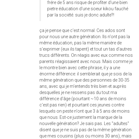
frére de 5 ans risque de profiter d'une bien
pietre éducation d'une soeur kikou fauché
par la société. suis je donc adulte?!
ça je pense que c'est normal. Ces ados sont
pour nous une autre génération. Ils n'ont pas la
même éducation, pas la même manière de
s'exprimer (eux ils tapent) et tout un tas d'autres
trucs différents. On réagis avec eux comme nos
parents réagissaient avec nous. Mais comme je
le montre bien avec cette phrase, il y a une
énorme différence: il semblerait que je sois de la
même génération que des personnes de 30-35
ans, avec qui je m'entends très bien et auprès
desquelles je ne ressens pas du tout ma
différence d'âge (pourtant ~10 ans de moins
c'est pas rien) et pourtant ces jeunes contre
lesquels on peste n'ont que 3 à 5 ans de moins
que nous. Est-ce justement la marque de la
nouvelle génération? Je sais pas. Les "adultes"
disent que je ne suis pas de la même génération
que mes cousins (plus ou moins 30 ans), mais