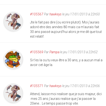
#105567
Par
hawkeys
le jeu 17/01/2013 à 22h50
Jte le fait pas dire (ou ecrire plutot). Moi j'aurais
adoré etre des années 80 mais ca m'aurais fait
30 ans passé aujourd'hui alors je me dit que tout
est relatif.
#105569
Par
Pampa
le jeu 17/01/2013 à 22h52
Si t'es la ou tu veux être a 30 ans, y a aucun mal a
avoir cet âge la.
#105571
Par
hawkeys
le jeu 17/01/2013 à 22h56
Attend, laisse moi realiser que je suis majeur, dici
mes 25 ans j'aurais realise que j'ai passer la
20ene... Le temps passe trop vite.