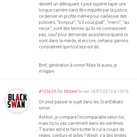
devient un délinquant, il peut espérer taper une
longue carrière sans être inquiété par la justice,
ce dernier en profite même pour caillasser des
policiers, "bonjour", "s'il vous plaît", "merci", "au
revoir", sont des termes qu'ils ne connaissent
pas, sauf pour demander assistance quand ils
sont dans la merde, et encore, certains gamins
considèrent que tout leur est dû.
Bref, génération à vomir! Mais là aussi, je
m'égare.
#105639
Par
Mcbeef
le ven 18/01/2013 à 12h16
On peut passer le sujet dans les GranDébats
sinon.
Ashton, je compare l'incomparable selon toi,
mais toi tu vas carrément dans les extrêmes.
T'aurais aimé te faire botter le cul à coups de
règles, ceinture et gifles ? Wesh, y'a des limites