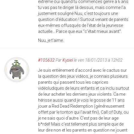
extrême oui quand tu commences genre à 6 ans
tu vas pas te diriger là dessus, mais comme l'a
justement souligné Nuu, c'est toujours une
question d'éducation ! Surtout venant de parents
eux-mêmes offusqués de l'état de la jeunesse
actuelle... Parce que eux "c'était mieux avant".
Nuu, je t'aime.
#105632
Par
Kysiel
le ven 18/01/2013 à 12h02
Je suis entièrement d'accord avec le cactus sur
la question des jeux vidéos, je connais plusieurs
parents qui passent tous les caprices
vidéoludiques de leurs enfants et ca inclu surtout
de leur acheter les derniers jeux violents. Ca me
hérisse aussi quand je vois le gosse de 11 ans
jouer a Red Dead Redemption (généreusement
offert par le tonton qui l'avait fini), Call of Duty, ou
je ne sais quoi d'autre. C'est pas de leur age
b*rdel! Mais c'est tellement plus simple que de
leur dire non et les parents en question ne jouent