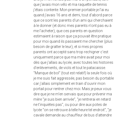
que j'avais mon vélo et ma raquette de tennis
j'étais contente. Mon premier portable je l'ai eu
quand j'avais 16 ans et demi, tout d'abord parce
que ce sont les parents d'un ami qui cherchaient
à le donner (et donc mes parents n'ont pas eu à
me l'acheter), que ces parents en question
estimaient à raison que ça pouvait être pratique
pour moi quand ils passaient me chercher (plus
besoin de gratter le leur), et si mes propres
parents ont accepté sans trop rechigner c'est
uniquement parce que ma mère avait peur moi
dès que j'allais au lycée, avec toutes les histoires
d'enlèvements, de viols et tout le patacaisse.
"Manque de bol" (tout est relatif) la seule fois où
je me suis fait aggressée, pas besoin du portable
car j'allais simplement en train d'ouvrir mon
portail pour rentrer chez moi. Mais je peux vous
dire que je ne m'en servais que pour prévenir ma
mère "je suis bien arrivée", "je rentrerai en retard
ne t'inquiètes pas", ou pour dire aux potes de
lycée "on se retrouve à telle heure tel endroit", "je
cavale demande au chauffeur de bus d'attendre