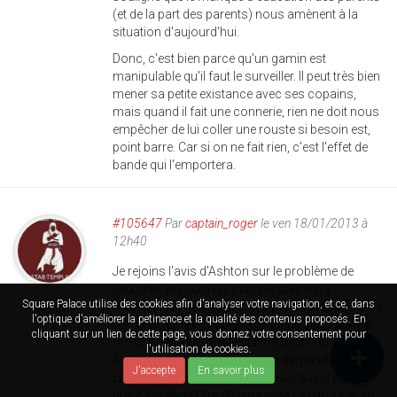
(et de la part des parents) nous amènent à la
situation d'aujourd'hui.
Donc, c'est bien parce qu'un gamin est
manipulable qu'il faut le surveiller. Il peut très bien
mener sa petite existance avec ses copains,
mais quand il fait une connerie, rien ne doit nous
empêcher de lui coller une rouste si besoin est,
point barre. Car si on ne fait rien, c'est l'effet de
bande qui l'emportera.
#105647
Par
captain_roger
le ven 18/01/2013 à
12h40
Je rejoins l'avis d'Ashton sur le problème de
l'autorité. Aujourd'hui plus personne n'a
Square Palace utilise des cookies afin d'analyser votre navigation, et ce, dans
d'autorité sur les jeunes. Les parents les posent à
l'optique d'améliorer la petinence et la qualité des contenus proposés. En
l'école pour que l'école les éduque sans que ça
cliquant sur un lien de cette page, vous donnez votre consentement pour
mène a rien, puisque les profs ayant 30 à 35 cas
l'utilisation de cookies.
à éduquer c'est beaucoup leur demander.
J'accepte
En savoir plus
La justice n'a plus d'autorité mais aussi parce
que c'est dans l'ère du temps de se retrouver en