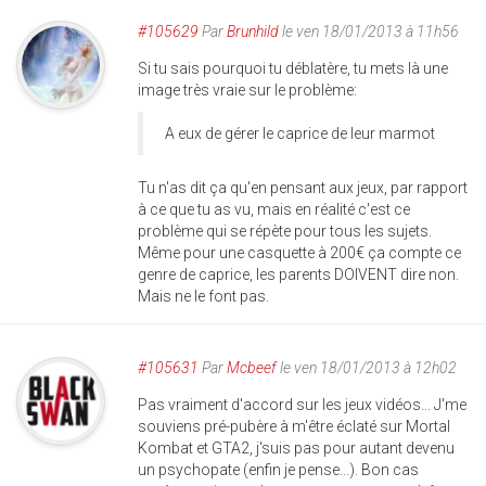
#105629
Par
Brunhild
le ven 18/01/2013 à 11h56
Si tu sais pourquoi tu déblatère, tu mets là une
image très vraie sur le problème:
A eux de gérer le caprice de leur marmot
Tu n'as dit ça qu'en pensant aux jeux, par rapport
à ce que tu as vu, mais en réalité c'est ce
problème qui se répète pour tous les sujets.
Même pour une casquette à 200€ ça compte ce
genre de caprice, les parents DOIVENT dire non.
Mais ne le font pas.
#105631
Par
Mcbeef
le ven 18/01/2013 à 12h02
Pas vraiment d'accord sur les jeux vidéos... J'me
souviens pré-pubère à m'être éclaté sur Mortal
Kombat et GTA2, j'suis pas pour autant devenu
un psychopate (enfin je pense...). Bon cas