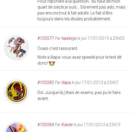
Pour répondre à la question : du haut de mon
quart de siècle je suis... Sûrement pas ado, mais
pas encore tout à fait adulte. Le fait d'être
toujours dans les études probablement.
#105577
Par
hawkeys
le jeu 17/01/2013 à 23h03
Ouais c'est rassurant.
Note a illapa: vous avez speedé pour le test dit
donc!
#105582
Par
illapa
le jeu 17/01/2013 à 23h07
Dsl. Jusque là j'étais en exams, pas pu le faire
avant.
#105584
Par
Kaede
le jeu 17/01/2013 à 23h13