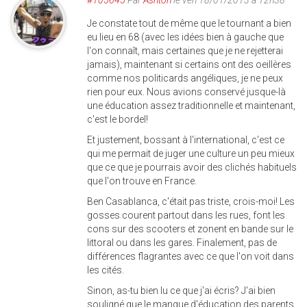
#105645
Par
Ashton
le ven 18/01/2013 à 12h38
Je constate tout de même que le tournant a bien
eu lieu en 68 (avec les idées bien à gauche que
l'on connaît, mais certaines que je ne rejetterai
jamais), maintenant si certains ont des oeillères
comme nos politicards angéliques, je ne peux
rien pour eux. Nous avions conservé jusque-là
une éducation assez traditionnelle et maintenant,
c'est le bordel!
Et justement, bossant à l'international, c'est ce
qui me permait de juger une culture un peu mieux
que ce que je pourrais avoir des clichés habituels
que l'on trouve en France.
Ben Casablanca, c'était pas triste, crois-moi! Les
gosses courent partout dans les rues, font les
cons sur des scooters et zonent en bande sur le
littoral ou dans les gares. Finalement, pas de
différences flagrantes avec ce que l'on voit dans
les cités.
Sinon, as-tu bien lu ce que j'ai écris? J'ai bien
souligné que le manque d'éducation des parents