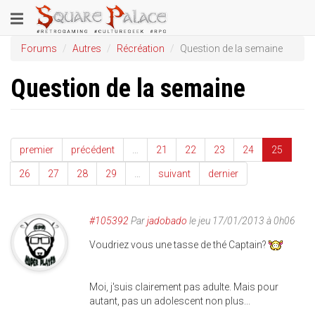
Aller
Toggle
au
contenu
navigation
Forums
Autres
Récréation
Question de la semaine
principal
Question de la semaine
premier
précédent
…
21
22
23
24
25
26
27
28
29
…
suivant
dernier
#105392
Par
jadobado
le jeu 17/01/2013 à 0h06
Voudriez vous une tasse de thé Captain?
Moi, j'suis clairement pas adulte. Mais pour
autant, pas un adolescent non plus...