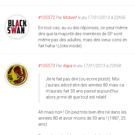
#105572
Par
Mcbeef
le jeu 17/01/2013 à 22h56
En tout cas, au vu des réponses, on peut même
dire que la majorité des membres de SP sont
même pas des adultes, mais des vieux cons en
fait haha ! (Joke inside)
#105573
Par
illapa
le jeu 17/01/2013 à 22h58
Jte le fait pas dire (ou ecrire plutot). Moi
j'aurais adoré etre des années 80 mais ca
m'aurais fait 30 ans passé aujourd'hui
alors je me dit que tout est relatif.
Ah mais non ! On peut très bien être né dans les
années 80 et avoir moins de 30 ans ! (1987, 25
ans)