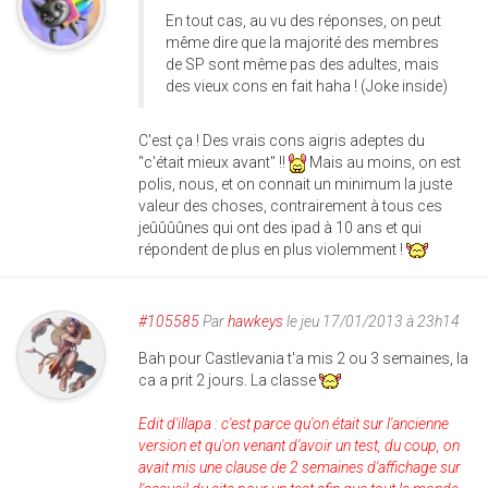
En tout cas, au vu des réponses, on peut
même dire que la majorité des membres
de SP sont même pas des adultes, mais
des vieux cons en fait haha ! (Joke inside)
C'est ça ! Des vrais cons aigris adeptes du
"c'était mieux avant" !!
Mais au moins, on est
polis, nous, et on connait un minimum la juste
valeur des choses, contrairement à tous ces
jeûûûûnes qui ont des ipad à 10 ans et qui
répondent de plus en plus violemment !
#105585
Par
hawkeys
le jeu 17/01/2013 à 23h14
Bah pour Castlevania t'a mis 2 ou 3 semaines, la
ca a prit 2 jours. La classe
Edit d'illapa : c'est parce qu'on était sur l'ancienne
version et qu'on venant d'avoir un test, du coup, on
avait mis une clause de 2 semaines d'affichage sur