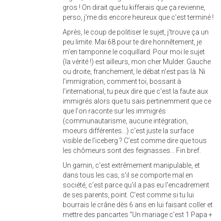
gros ! On dirait que tu kifferais que ça revienne,
perso, j'me dis encore heureux que c'est terminé !
Après, le coup de politiser le sujet, j'trouve ça un
peu limite. Mai 68 pour te dire honnêtement, je
m'en tamponne le coquillard. Pour moi le sujet
(la vérité !) est ailleurs, mon cher Mulder. Gauche
ou droite, franchement, le débat n'est pas là. Ni
l'immigration, comment toi, bossant à
l'international, tu peux dire que c'est la faute aux
immigrés alors que tu sais pertinemment que ce
que l'on raconte sur les immigrés
(communautarisme, aucune intégration,
moeurs différentes...) c'est juste la surface
visible de l'iceberg ? C'est comme dire que tous
les chômeurs sont des feignasses... Fin bref.
Un gamin, c'est extrêmement manipulable, et
dans tous les cas, s'il se comporte mal en
société, c'est parce qu'il a pas eu l'encadrement
de ses parents, point. C'est comme si tu lui
bourrais le crâne dès 6 ans en lui faisant coller et
mettre des pancartes "Un mariage c'est 1 Papa +