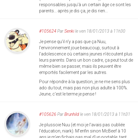
responsables jusqu'à un certain âge ce sont les
parents... après je dis ça, je dis rien...
#105624
Par
Senki
le ven 18/01/2013 à 11h30
Je pense qu'il n'y a pas que ça Nuu,
l'environnement joue beaucoup, surtout à
l'adolescence où certains jeunes n'écoutent plus
leurs parents. Dans un bon cadre, ça peut tout de
même bien se passer, mais ils peuvent être
emportés facilement par les autres.
Pour répondre à la question, je ne me sens plus
ado du tout, mais pas non plus adulte à 100%.
Jeune, c'est le terme je pense !
#105626
Par
Brunhild
le ven 18/01/2013 à 11h31
Je plussoie Nuu (et moi je l'avais pas oubliée
l'éducation, niark). M'enfin sinon McBeef à 10
ans je m'en fichais pas mal d'un portable, tant