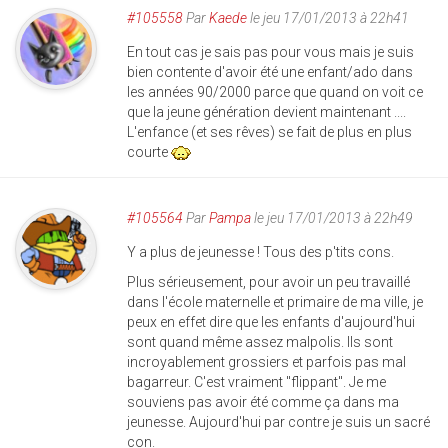
#105558
Par
Kaede
le jeu 17/01/2013 à 22h41
En tout cas je sais pas pour vous mais je suis
bien contente d'avoir été une enfant/ado dans
les années 90/2000 parce que quand on voit ce
que la jeune génération devient maintenant ....
L'enfance (et ses rêves) se fait de plus en plus
courte
#105564
Par
Pampa
le jeu 17/01/2013 à 22h49
Y a plus de jeunesse ! Tous des p'tits cons.
Plus sérieusement, pour avoir un peu travaillé
dans l'école maternelle et primaire de ma ville, je
peux en effet dire que les enfants d'aujourd'hui
sont quand même assez malpolis. Ils sont
incroyablement grossiers et parfois pas mal
bagarreur. C'est vraiment "flippant". Je me
souviens pas avoir été comme ça dans ma
jeunesse. Aujourd'hui par contre je suis un sacré
con.