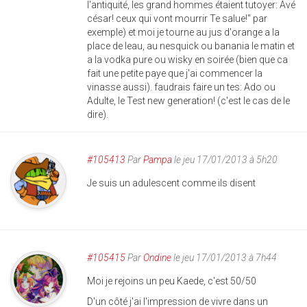
l'antiquité, les grand hommes étaient tutoyer: Avé
césar! ceux qui vont mourrir Te salue!" par
exemple) et moi je tourne au jus d'orange a la
place de leau, au nesquick ou banania le matin et
a la vodka pure ou wisky en soirée (bien que ca
fait une petite paye que j'ai commencer la
vinasse aussi). faudrais faire un tes: Ado ou
Adulte, le Test new generation! (c'est le cas de le
dire).
#105413
Par
Pampa
le jeu 17/01/2013 à 5h20
Je suis un adulescent comme ils disent
#105415
Par
Ondine
le jeu 17/01/2013 à 7h44
Moi je rejoins un peu Kaede, c'est 50/50
D'un côté j'ai l'impression de vivre dans un