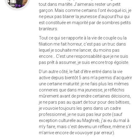
tout dans ma tête. J'aimerais rester un petit
garçon. Mais comme certains l'ont évoqué ici, je
ne peux pas blairer la jeunesse d'aujourd'hui qui
est constituée en majorité par de sombres petits
branleurs.
Tout ce qui se rapporte à la vie de couple ou la
filiation me fait horreur, c'est pas un truc dans
lequel je souhaite me lancer, du moins pas
encore... C'est une responsabilité que je ne suis
pas prêt à assumer, je suis encore trop égoïste.
D'un autre côté, le fait d'être entré dans la vie
active depuis bientôt 5 ans m'a permis d'acquérir
une certaine maturité: je ne fais plus les mêmes
conneries que dans ma jeunesse, je réfléchis
mûrement avant de prendre certaines décisions,
je ne pars pas au quart de tour pour des bêtises,
je vouvoie toujours les gens dans un cadre
professionnel, je ne suis pas leur pote (sauf
exception culturelle au Maghreb, j'ai eu du mal à
m'y faire, mais c'est devenu un réflexe, même s'il
m'arrive encore de vouvoyer par erreur).