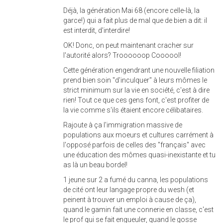
Déjà, la génération Mai 68 (encore celle-là, la
garce!) qui a fait plus de mal que de bien a dit: il
est interdit, d'interdire!
OK! Donc, on peut maintenant cracher sur
l'autorité alors? Troooooop Coooool!
Cette génération engendrant une nouvelle filiation
prend bien soin "d'inculquer" à leurs mômes le
strict minimum sur la vie en société, c'est à dire
rien! Tout ce que ces gens font, c'est profiter de
la vie comme s'ils étaient encore célibataires.
Rajoute à ça l'immigration massive de
populations aux moeurs et cultures carrément à
l'opposé parfois de celles des "français" avec
une éducation des mômes quasi-inexistante et tu
as là un beau bordel!
1 jeune sur 2 a fumé du canna, les populations
de cité ont leur langage propre du wesh (et
peinent à trouver un emploi à cause de ça),
quand le gamin fait une connerie en classe, c'est
le prof qui se fait engueuler, quand le gosse