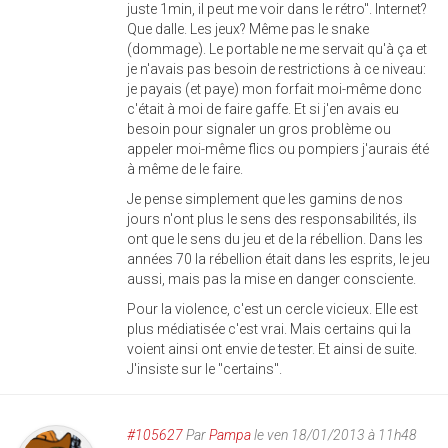
juste 1min, il peut me voir dans le rétro". Internet?
Que dalle. Les jeux? Même pas le snake
(dommage). Le portable ne me servait qu'à ça et
je n'avais pas besoin de restrictions à ce niveau:
je payais (et paye) mon forfait moi-même donc
c'était à moi de faire gaffe. Et si j'en avais eu
besoin pour signaler un gros problème ou
appeler moi-même flics ou pompiers j'aurais été
à même de le faire.
Je pense simplement que les gamins de nos
jours n'ont plus le sens des responsabilités, ils
ont que le sens du jeu et de la rébellion. Dans les
années 70 la rébellion était dans les esprits, le jeu
aussi, mais pas la mise en danger consciente.
Pour la violence, c'est un cercle vicieux. Elle est
plus médiatisée c'est vrai. Mais certains qui la
voient ainsi ont envie de tester. Et ainsi de suite.
J'insiste sur le "certains".
#105627
Par
Pampa
le ven 18/01/2013 à 11h48