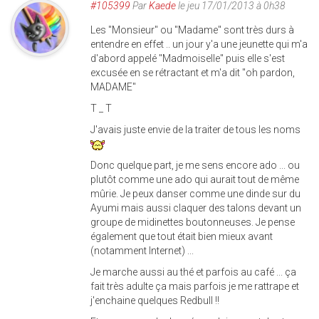
#105399
Par
Kaede
le jeu 17/01/2013 à 0h38
Les "Monsieur" ou "Madame" sont très durs à
entendre en effet .. un jour y'a une jeunette qui m'a
d'abord appelé "Madmoiselle" puis elle s'est
excusée en se rétractant et m'a dit "oh pardon,
MADAME"
T _ T
J'avais juste envie de la traiter de tous les noms
Donc quelque part, je me sens encore ado ... ou
plutôt comme une ado qui aurait tout de même
mûrie. Je peux danser comme une dinde sur du
Ayumi mais aussi claquer des talons devant un
groupe de midinettes boutonneuses. Je pense
également que tout était bien mieux avant
(notamment Internet) ...
Je marche aussi au thé et parfois au café ... ça
fait très adulte ça mais parfois je me rattrape et
j'enchaine quelques Redbull !!