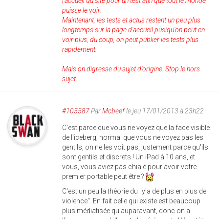
l'accueil du site pour un test afin que tout le monde
puisse le voir.
Maintenant, les tests et actus restent un peu plus
longtemps sur la page d'accueil pusiqu'on peut en
voir plus, du coup, on peut publier les tests plus
rapidement.
Mais on digresse du sujet d'origine. Stop le hors
sujet.
#105587
Par
Mcbeef
le jeu 17/01/2013 à 23h22
C'est parce que vous ne voyez que la face visible
de l'iceberg, normal que vous ne voyez pas les
gentils, on ne les voit pas, justement parce qu'ils
sont gentils et discrets ! Un iPad à 10 ans, et
vous, vous aviez pas chialé pour avoir votre
premier portable peut être ?
C'est un peu la théorie du "y'a de plus en plus de
violence". En fait celle qui existe est beaucoup
plus médiatisée qu'auparavant, donc on a