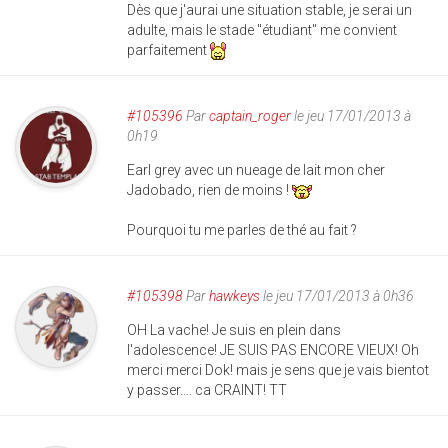
Dès que j'aurai une situation stable, je serai un
adulte, mais le stade "étudiant" me convient
parfaitement
#105396
Par
captain_roger
le jeu 17/01/2013 à
0h19
Earl grey avec un nueage de lait mon cher
Jadobado, rien de moins !
Pourquoi tu me parles de thé au fait ?
#105398
Par
hawkeys
le jeu 17/01/2013 à 0h36
OH La vache! Je suis en plein dans
l'adolescence! JE SUIS PAS ENCORE VIEUX! Oh
merci merci Dok! mais je sens que je vais bientot
y passer.... ca CRAINT! TT