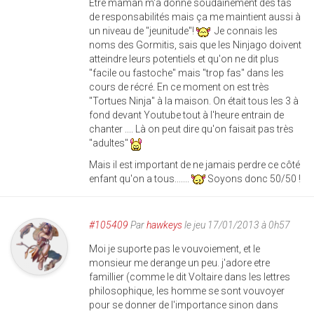
Etre maman m'a donné soudainement des tas
de responsabilités mais ça me maintient aussi à
un niveau de "jeunitude"!
Je connais les
noms des Gormitis, sais que les Ninjago doivent
atteindre leurs potentiels et qu'on ne dit plus
"facile ou fastoche" mais "trop fas" dans les
cours de récré. En ce moment on est très
"Tortues Ninja" à la maison. On était tous les 3 à
fond devant Youtube tout à l'heure entrain de
chanter .... Là on peut dire qu'on faisait pas très
"adultes"
Mais il est important de ne jamais perdre ce côté
enfant qu'on a tous.......
Soyons donc 50/50 !
#105409
Par
hawkeys
le jeu 17/01/2013 à 0h57
Moi je suporte pas le vouvoiement, et le
monsieur me derange un peu. j'adore etre
famillier (comme le dit Voltaire dans les lettres
philosophique, les homme se sont vouvoyer
pour se donner de l'importance sinon dans