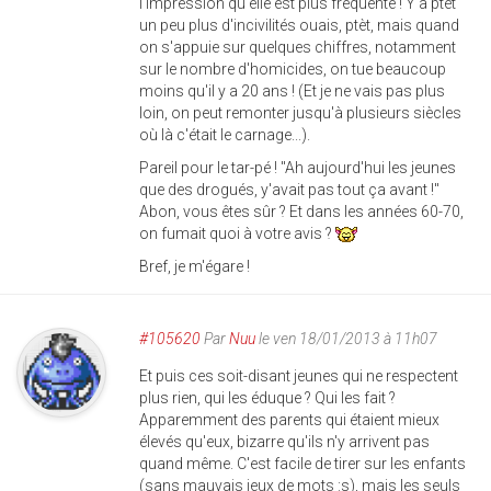
l'impression qu'elle est plus fréquente ! Y'a ptèt
un peu plus d'incivilités ouais, ptèt, mais quand
on s'appuie sur quelques chiffres, notamment
sur le nombre d'homicides, on tue beaucoup
moins qu'il y a 20 ans ! (Et je ne vais pas plus
loin, on peut remonter jusqu'à plusieurs siècles
où là c'était le carnage...).
Pareil pour le tar-pé ! "Ah aujourd'hui les jeunes
que des drogués, y'avait pas tout ça avant !"
Abon, vous êtes sûr ? Et dans les années 60-70,
on fumait quoi à votre avis ?
Bref, je m'égare !
#105620
Par
Nuu
le ven 18/01/2013 à 11h07
Et puis ces soit-disant jeunes qui ne respectent
plus rien, qui les éduque ? Qui les fait ?
Apparemment des parents qui étaient mieux
élevés qu'eux, bizarre qu'ils n'y arrivent pas
quand même. C'est facile de tirer sur les enfants
(sans mauvais jeux de mots :s), mais les seuls