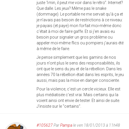
juste 1min, il peut me voir dans le rétro". Internet?
Que dalle. Les jeux? Même pas le snake
(dommage). Le portable ne me servait qu'à ça et
je n'avais pas besoin de restrictions à ce niveau:
je payais (et paye) mon forfait moi-même donc
c'était à moi de faire gaffe. Et si j'en avais eu
besoin pour signaler un gros problème ou
appeler moi-même flics ou pompiers j'aurais été
à même de le faire.
Je pense simplement que les gamins de nos
jours n'ont plus le sens des responsabilités, ils
ont que le sens du jeu et de la rébellion. Dans les
années 70 la rébellion était dans les esprits, le jeu
aussi, mais pas la mise en danger consciente.
Pour la violence, c'est un cercle vicieux. Elle est
plus médiatisée c'est vrai. Mais certains qui la
voient ainsi ont envie de tester. Et ainsi de suite.
J'insiste sur le "certains".
#105627
Par
Pampa
le ven 18/01/2013 à 11h48