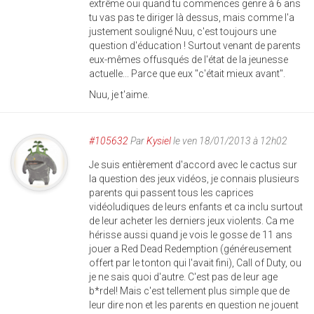
extrême oui quand tu commences genre à 6 ans
tu vas pas te diriger là dessus, mais comme l'a
justement souligné Nuu, c'est toujours une
question d'éducation ! Surtout venant de parents
eux-mêmes offusqués de l'état de la jeunesse
actuelle... Parce que eux "c'était mieux avant".
Nuu, je t'aime.
#105632
Par
Kysiel
le ven 18/01/2013 à 12h02
Je suis entièrement d'accord avec le cactus sur
la question des jeux vidéos, je connais plusieurs
parents qui passent tous les caprices
vidéoludiques de leurs enfants et ca inclu surtout
de leur acheter les derniers jeux violents. Ca me
hérisse aussi quand je vois le gosse de 11 ans
jouer a Red Dead Redemption (généreusement
offert par le tonton qui l'avait fini), Call of Duty, ou
je ne sais quoi d'autre. C'est pas de leur age
b*rdel! Mais c'est tellement plus simple que de
leur dire non et les parents en question ne jouent