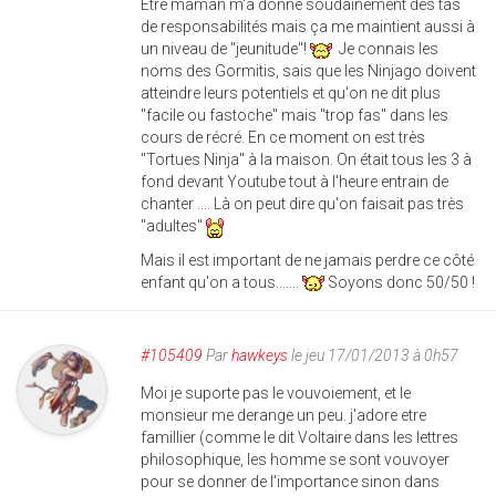
Etre maman m'a donné soudainement des tas
de responsabilités mais ça me maintient aussi à
un niveau de "jeunitude"!
Je connais les
noms des Gormitis, sais que les Ninjago doivent
atteindre leurs potentiels et qu'on ne dit plus
"facile ou fastoche" mais "trop fas" dans les
cours de récré. En ce moment on est très
"Tortues Ninja" à la maison. On était tous les 3 à
fond devant Youtube tout à l'heure entrain de
chanter .... Là on peut dire qu'on faisait pas très
"adultes"
Mais il est important de ne jamais perdre ce côté
enfant qu'on a tous.......
Soyons donc 50/50 !
#105409
Par
hawkeys
le jeu 17/01/2013 à 0h57
Moi je suporte pas le vouvoiement, et le
monsieur me derange un peu. j'adore etre
famillier (comme le dit Voltaire dans les lettres
philosophique, les homme se sont vouvoyer
pour se donner de l'importance sinon dans