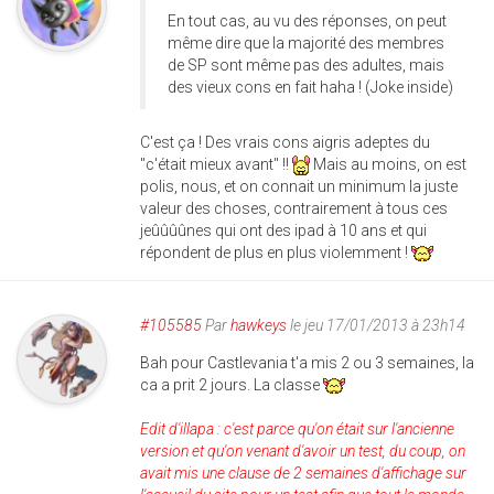
En tout cas, au vu des réponses, on peut
même dire que la majorité des membres
de SP sont même pas des adultes, mais
des vieux cons en fait haha ! (Joke inside)
C'est ça ! Des vrais cons aigris adeptes du
"c'était mieux avant" !!
Mais au moins, on est
polis, nous, et on connait un minimum la juste
valeur des choses, contrairement à tous ces
jeûûûûnes qui ont des ipad à 10 ans et qui
répondent de plus en plus violemment !
#105585
Par
hawkeys
le jeu 17/01/2013 à 23h14
Bah pour Castlevania t'a mis 2 ou 3 semaines, la
ca a prit 2 jours. La classe
Edit d'illapa : c'est parce qu'on était sur l'ancienne
version et qu'on venant d'avoir un test, du coup, on
avait mis une clause de 2 semaines d'affichage sur