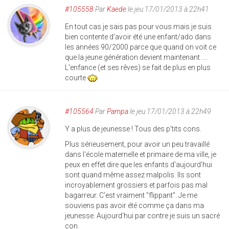
#105558
Par
Kaede
le jeu 17/01/2013 à 22h41
En tout cas je sais pas pour vous mais je suis
bien contente d'avoir été une enfant/ado dans
les années 90/2000 parce que quand on voit ce
que la jeune génération devient maintenant ....
L'enfance (et ses rêves) se fait de plus en plus
courte
#105564
Par
Pampa
le jeu 17/01/2013 à 22h49
Y a plus de jeunesse ! Tous des p'tits cons.
Plus sérieusement, pour avoir un peu travaillé
dans l'école maternelle et primaire de ma ville, je
peux en effet dire que les enfants d'aujourd'hui
sont quand même assez malpolis. Ils sont
incroyablement grossiers et parfois pas mal
bagarreur. C'est vraiment "flippant". Je me
souviens pas avoir été comme ça dans ma
jeunesse. Aujourd'hui par contre je suis un sacré
con.