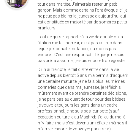
tout dans ma tête. J'aimerais rester un petit
garçon. Mais comme certains l'ont évoqué ici, je
ne peux pas blairer la jeunesse d'aujourd'hui qui
est constituée en majorité par de sombres petits
branleurs.
Tout ce qui se rapporte à la vie de couple ou la
filiation me fait horreur, c'est pas un truc dans
lequel je souhaite me lancer, du moins pas
encore... C'est une responsabilité que je ne suis
pas prêt à assumer, je suis encore trop égoïste.
D'un autre côté, le fait d'être entré dans la vie
active depuis bientôt 5 ans m'a permis d'acquérir
une certaine maturité: je ne fais plus les mêmes
conneries que dans ma jeunesse, je réfléchis
mûrement avant de prendre certaines décisions,
je ne pars pas au quart de tour pour des bêtises,
je vouvoie toujours les gens dans un cadre
professionnel, je ne suis pas leur pote (sauf
exception culturelle au Maghreb, j'ai eu du mal à
m'y faire, mais c'est devenu un réflexe, même s'il
m'arrive encore de vouvoyer par erreur).