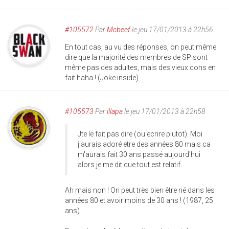
#105572
Par
Mcbeef
le jeu 17/01/2013 à 22h56
En tout cas, au vu des réponses, on peut même
dire que la majorité des membres de SP sont
même pas des adultes, mais des vieux cons en
fait haha ! (Joke inside)
#105573
Par
illapa
le jeu 17/01/2013 à 22h58
Jte le fait pas dire (ou ecrire plutot). Moi
j'aurais adoré etre des années 80 mais ca
m'aurais fait 30 ans passé aujourd'hui
alors je me dit que tout est relatif.
Ah mais non ! On peut très bien être né dans les
années 80 et avoir moins de 30 ans ! (1987, 25
ans)