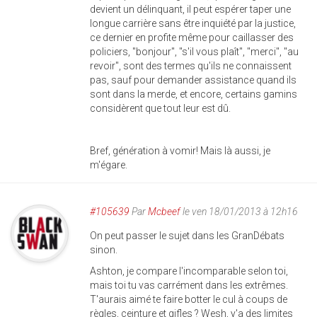
devient un délinquant, il peut espérer taper une
longue carrière sans être inquiété par la justice,
ce dernier en profite même pour caillasser des
policiers, "bonjour", "s'il vous plaît", "merci", "au
revoir", sont des termes qu'ils ne connaissent
pas, sauf pour demander assistance quand ils
sont dans la merde, et encore, certains gamins
considèrent que tout leur est dû.
Bref, génération à vomir! Mais là aussi, je
m'égare.
#105639
Par
Mcbeef
le ven 18/01/2013 à 12h16
On peut passer le sujet dans les GranDébats
sinon.
Ashton, je compare l'incomparable selon toi,
mais toi tu vas carrément dans les extrêmes.
T'aurais aimé te faire botter le cul à coups de
règles, ceinture et gifles ? Wesh, y'a des limites