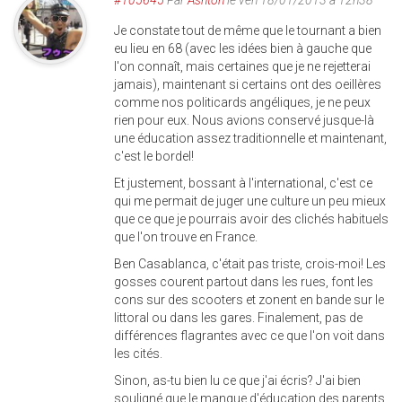
#105645
Par
Ashton
le ven 18/01/2013 à 12h38
Je constate tout de même que le tournant a bien
eu lieu en 68 (avec les idées bien à gauche que
l'on connaît, mais certaines que je ne rejetterai
jamais), maintenant si certains ont des oeillères
comme nos politicards angéliques, je ne peux
rien pour eux. Nous avions conservé jusque-là
une éducation assez traditionnelle et maintenant,
c'est le bordel!
Et justement, bossant à l'international, c'est ce
qui me permait de juger une culture un peu mieux
que ce que je pourrais avoir des clichés habituels
que l'on trouve en France.
Ben Casablanca, c'était pas triste, crois-moi! Les
gosses courent partout dans les rues, font les
cons sur des scooters et zonent en bande sur le
littoral ou dans les gares. Finalement, pas de
différences flagrantes avec ce que l'on voit dans
les cités.
Sinon, as-tu bien lu ce que j'ai écris? J'ai bien
souligné que le manque d'éducation des parents