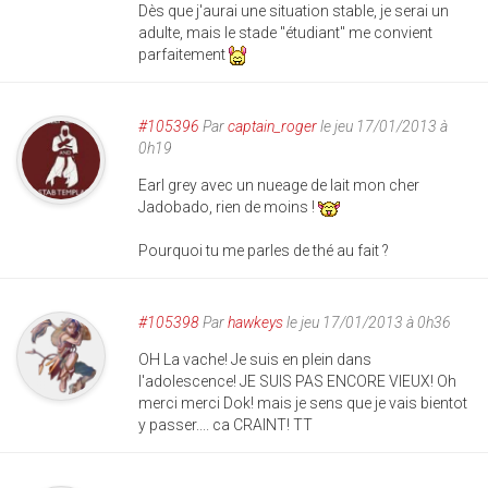
Dès que j'aurai une situation stable, je serai un
adulte, mais le stade "étudiant" me convient
parfaitement
#105396
Par
captain_roger
le jeu 17/01/2013 à
0h19
Earl grey avec un nueage de lait mon cher
Jadobado, rien de moins !
Pourquoi tu me parles de thé au fait ?
#105398
Par
hawkeys
le jeu 17/01/2013 à 0h36
OH La vache! Je suis en plein dans
l'adolescence! JE SUIS PAS ENCORE VIEUX! Oh
merci merci Dok! mais je sens que je vais bientot
y passer.... ca CRAINT! TT