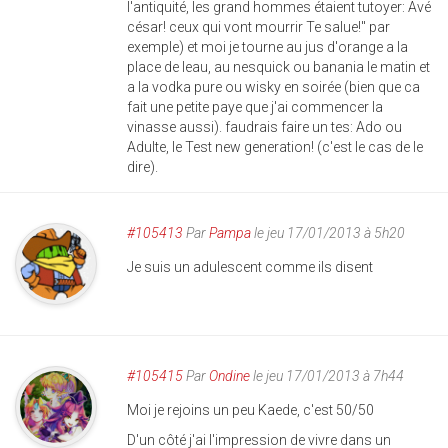
l'antiquité, les grand hommes étaient tutoyer: Avé
césar! ceux qui vont mourrir Te salue!" par
exemple) et moi je tourne au jus d'orange a la
place de leau, au nesquick ou banania le matin et
a la vodka pure ou wisky en soirée (bien que ca
fait une petite paye que j'ai commencer la
vinasse aussi). faudrais faire un tes: Ado ou
Adulte, le Test new generation! (c'est le cas de le
dire).
#105413
Par
Pampa
le jeu 17/01/2013 à 5h20
Je suis un adulescent comme ils disent
#105415
Par
Ondine
le jeu 17/01/2013 à 7h44
Moi je rejoins un peu Kaede, c'est 50/50
D'un côté j'ai l'impression de vivre dans un