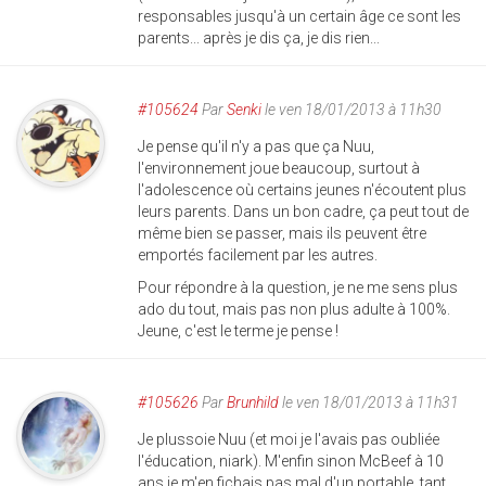
responsables jusqu'à un certain âge ce sont les
parents... après je dis ça, je dis rien...
#105624
Par
Senki
le ven 18/01/2013 à 11h30
Je pense qu'il n'y a pas que ça Nuu,
l'environnement joue beaucoup, surtout à
l'adolescence où certains jeunes n'écoutent plus
leurs parents. Dans un bon cadre, ça peut tout de
même bien se passer, mais ils peuvent être
emportés facilement par les autres.
Pour répondre à la question, je ne me sens plus
ado du tout, mais pas non plus adulte à 100%.
Jeune, c'est le terme je pense !
#105626
Par
Brunhild
le ven 18/01/2013 à 11h31
Je plussoie Nuu (et moi je l'avais pas oubliée
l'éducation, niark). M'enfin sinon McBeef à 10
ans je m'en fichais pas mal d'un portable, tant