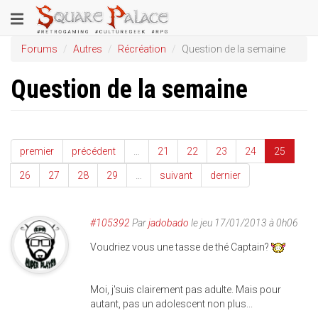
Aller
Toggle
au
contenu
navigation
Forums
Autres
Récréation
Question de la semaine
principal
Question de la semaine
premier
précédent
…
21
22
23
24
25
26
27
28
29
…
suivant
dernier
#105392
Par
jadobado
le jeu 17/01/2013 à 0h06
Voudriez vous une tasse de thé Captain?
Moi, j'suis clairement pas adulte. Mais pour
autant, pas un adolescent non plus...