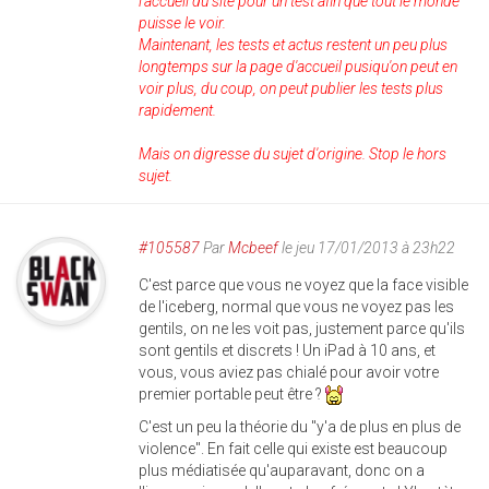
l'accueil du site pour un test afin que tout le monde
puisse le voir.
Maintenant, les tests et actus restent un peu plus
longtemps sur la page d'accueil pusiqu'on peut en
voir plus, du coup, on peut publier les tests plus
rapidement.
Mais on digresse du sujet d'origine. Stop le hors
sujet.
#105587
Par
Mcbeef
le jeu 17/01/2013 à 23h22
C'est parce que vous ne voyez que la face visible
de l'iceberg, normal que vous ne voyez pas les
gentils, on ne les voit pas, justement parce qu'ils
sont gentils et discrets ! Un iPad à 10 ans, et
vous, vous aviez pas chialé pour avoir votre
premier portable peut être ?
C'est un peu la théorie du "y'a de plus en plus de
violence". En fait celle qui existe est beaucoup
plus médiatisée qu'auparavant, donc on a