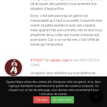
(et de la part des parents) nous amènent à la
situation d'aujourd'hui.
Donc, c'est bien parce qu'un gamin est
manipulable qu'il faut le surveiller. Il peut très bien
mener sa petite existance avec ses copains,
mais quand il fait une connerie, rien ne doit nous
empêcher de lui coller une rouste si besoin est,
point barre. Car si on ne fait rien, c'est l'effet de
bande qui l'emportera.
#105647
Par
captain_roger
le ven 18/01/2013 à
12h40
Je rejoins l'avis d'Ashton sur le problème de
l'autorité. Aujourd'hui plus personne n'a
Square Palace utilise des cookies afin d'analyser votre navigation, et ce, dans
d'autorité sur les jeunes. Les parents les posent à
l'optique d'améliorer la petinence et la qualité des contenus proposés. En
l'école pour que l'école les éduque sans que ça
cliquant sur un lien de cette page, vous donnez votre consentement pour
mène a rien, puisque les profs ayant 30 à 35 cas
l'utilisation de cookies.
à éduquer c'est beaucoup leur demander.
J'accepte
En savoir plus
La justice n'a plus d'autorité mais aussi parce
que c'est dans l'ère du temps de se retrouver en