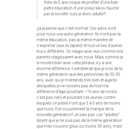
frére de 5 ans risque de profiter d'une bien
pietre éducation d'une soeur kikou fauché
par la société. suis je donc adulte?!
ça je pense que c'est normal. Ces ados sont
pour nous une autre génération. Ils n'ont pas la
même éducation, pas la même manière de
s'exprimer (eux ils tapent) et tout un tas d'autres
trucs différents. On réagis avec eux comme nos
parents réagissaient avec nous. Mais comme je
le montre bien avec cette phrase, il y a une
énorme différence: il semblerait que je sois de la
même génération que des personnes de 30-35
ans, avec qui je m'entends très bien et auprès
desquelles je ne ressens pas du tout ma
différence d'âge (pourtant ~10 ans de moins
c'est pas rien) et pourtant ces jeunes contre
lesquels on peste n'ont que 3 à 5 ans de moins
que nous. Est-ce justement la marque de la
nouvelle génération? Je sais pas. Les "adultes"
disent que je ne suis pas de la même génération
que mes cousins (plus ou moins 30 ans), mais