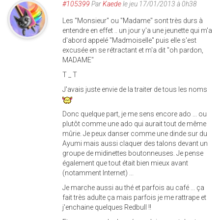
#105399
Par
Kaede
le jeu 17/01/2013 à 0h38
Les "Monsieur" ou "Madame" sont très durs à
entendre en effet .. un jour y'a une jeunette qui m'a
d'abord appelé "Madmoiselle" puis elle s'est
excusée en se rétractant et m'a dit "oh pardon,
MADAME"
T _ T
J'avais juste envie de la traiter de tous les noms
Donc quelque part, je me sens encore ado ... ou
plutôt comme une ado qui aurait tout de même
mûrie. Je peux danser comme une dinde sur du
Ayumi mais aussi claquer des talons devant un
groupe de midinettes boutonneuses. Je pense
également que tout était bien mieux avant
(notamment Internet) ...
Je marche aussi au thé et parfois au café ... ça
fait très adulte ça mais parfois je me rattrape et
j'enchaine quelques Redbull !!