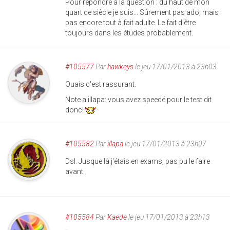
Pour répondre à la question : du haut de mon
quart de siècle je suis... Sûrement pas ado, mais
pas encore tout à fait adulte. Le fait d'être
toujours dans les études probablement.
#105577
Par
hawkeys
le jeu 17/01/2013 à 23h03
Ouais c'est rassurant.
Note a illapa: vous avez speedé pour le test dit
donc!
#105582
Par
illapa
le jeu 17/01/2013 à 23h07
Dsl. Jusque là j'étais en exams, pas pu le faire
avant.
#105584
Par
Kaede
le jeu 17/01/2013 à 23h13