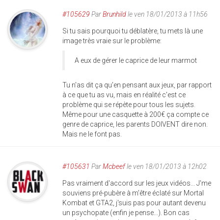
#105629
Par
Brunhild
le ven 18/01/2013 à 11h56
Si tu sais pourquoi tu déblatère, tu mets là une
image très vraie sur le problème:
A eux de gérer le caprice de leur marmot
Tu n'as dit ça qu'en pensant aux jeux, par rapport
à ce que tu as vu, mais en réalité c'est ce
problème qui se répète pour tous les sujets.
Même pour une casquette à 200€ ça compte ce
genre de caprice, les parents DOIVENT dire non.
Mais ne le font pas.
#105631
Par
Mcbeef
le ven 18/01/2013 à 12h02
Pas vraiment d'accord sur les jeux vidéos... J'me
souviens pré-pubère à m'être éclaté sur Mortal
Kombat et GTA2, j'suis pas pour autant devenu
un psychopate (enfin je pense...). Bon cas