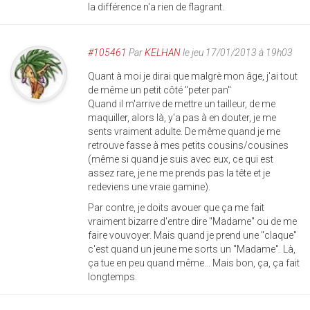
la différence n'a rien de flagrant.
#105461
Par
KELHAN
le jeu 17/01/2013 à 19h03
Quant à moi je dirai que malgrè mon âge, j'ai tout
de même un petit côté "peter pan"
Quand il m'arrive de mettre un tailleur, de me
maquiller, alors là, y'a pas à en douter, je me
sents vraiment adulte. De même quand je me
retrouve fasse à mes petits cousins/cousines
(même si quand je suis avec eux, ce qui est
assez rare, je ne me prends pas la tête et je
redeviens une vraie gamine).
Par contre, je doits avouer que ça me fait
vraiment bizarre d'entre dire "Madame" ou de me
faire vouvoyer. Mais quand je prend une "claque"
c'est quand un jeune me sorts un "Madame". Là,
ça tue en peu quand même... Mais bon, ça, ça fait
longtemps.