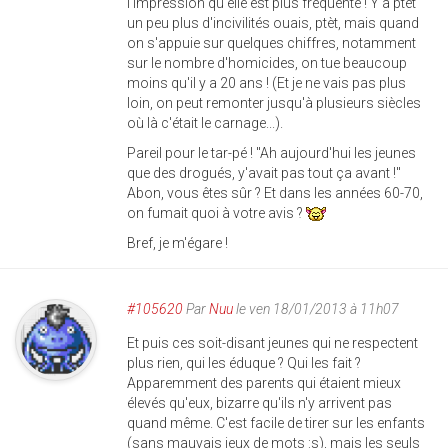
l'impression qu'elle est plus fréquente ! Y'a ptèt
un peu plus d'incivilités ouais, ptèt, mais quand
on s'appuie sur quelques chiffres, notamment
sur le nombre d'homicides, on tue beaucoup
moins qu'il y a 20 ans ! (Et je ne vais pas plus
loin, on peut remonter jusqu'à plusieurs siècles
où là c'était le carnage...).
Pareil pour le tar-pé ! "Ah aujourd'hui les jeunes
que des drogués, y'avait pas tout ça avant !"
Abon, vous êtes sûr ? Et dans les années 60-70,
on fumait quoi à votre avis ?
Bref, je m'égare !
#105620
Par
Nuu
le ven 18/01/2013 à 11h07
Et puis ces soit-disant jeunes qui ne respectent
plus rien, qui les éduque ? Qui les fait ?
Apparemment des parents qui étaient mieux
élevés qu'eux, bizarre qu'ils n'y arrivent pas
quand même. C'est facile de tirer sur les enfants
(sans mauvais jeux de mots :s), mais les seuls