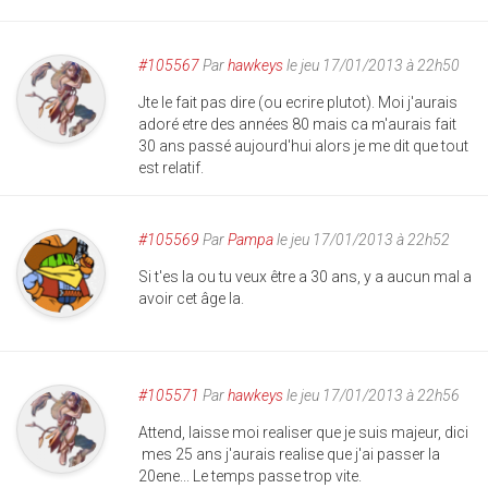
#105567
Par
hawkeys
le jeu 17/01/2013 à 22h50
Jte le fait pas dire (ou ecrire plutot). Moi j'aurais
adoré etre des années 80 mais ca m'aurais fait
30 ans passé aujourd'hui alors je me dit que tout
est relatif.
#105569
Par
Pampa
le jeu 17/01/2013 à 22h52
Si t'es la ou tu veux être a 30 ans, y a aucun mal a
avoir cet âge la.
#105571
Par
hawkeys
le jeu 17/01/2013 à 22h56
Attend, laisse moi realiser que je suis majeur, dici
mes 25 ans j'aurais realise que j'ai passer la
20ene... Le temps passe trop vite.