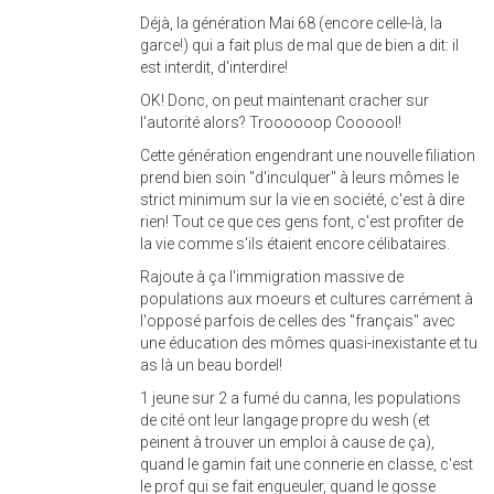
Déjà, la génération Mai 68 (encore celle-là, la
garce!) qui a fait plus de mal que de bien a dit: il
est interdit, d'interdire!
OK! Donc, on peut maintenant cracher sur
l'autorité alors? Troooooop Coooool!
Cette génération engendrant une nouvelle filiation
prend bien soin "d'inculquer" à leurs mômes le
strict minimum sur la vie en société, c'est à dire
rien! Tout ce que ces gens font, c'est profiter de
la vie comme s'ils étaient encore célibataires.
Rajoute à ça l'immigration massive de
populations aux moeurs et cultures carrément à
l'opposé parfois de celles des "français" avec
une éducation des mômes quasi-inexistante et tu
as là un beau bordel!
1 jeune sur 2 a fumé du canna, les populations
de cité ont leur langage propre du wesh (et
peinent à trouver un emploi à cause de ça),
quand le gamin fait une connerie en classe, c'est
le prof qui se fait engueuler, quand le gosse