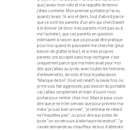
que j'avais mon vélo et ma raquette de tennis
j'étais contente. Mon premier portable je l'ai eu
quand j'avais 16 ans et demi, tout d'abord parce
que ce sont les parents d'un ami qui cherchaient
à le donner (et donc mes parents n'ont pas eu à
me l'acheter), que ces parents en question
estimaient à raison que ça pouvait être pratique
pour moi quand ils passaient me chercher (plus
besoin de gratter le leur), et si mes propres
parents ont accepté sans trop rechigner c'est
uniquement parce que ma mère avait peur moi
dès que j'allais au lycée, avec toutes les histoires
d'enlèvements, de viols et tout le patacaisse.
"Manque de bol" (tout est relatif) la seule fois où
je me suis fait aggressée, pas besoin du portable
car j'allais simplement en train d'ouvrir mon
portail pour rentrer chez moi. Mais je peux vous
dire que je ne m'en servais que pour prévenir ma
mère "je suis bien arrivée", "je rentrerai en retard
ne t'inquiètes pas", ou pour dire aux potes de
lycée "on se retrouve à telle heure tel endroit", "je
cavale demande au chauffeur de bus d'attendre