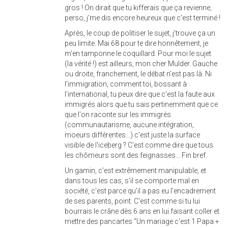
gros ! On dirait que tu kifferais que ça revienne,
perso, j'me dis encore heureux que c'est terminé !
Après, le coup de politiser le sujet, j'trouve ça un
peu limite. Mai 68 pour te dire honnêtement, je
m'en tamponne le coquillard. Pour moi le sujet
(la vérité !) est ailleurs, mon cher Mulder. Gauche
ou droite, franchement, le débat n'est pas là. Ni
l'immigration, comment toi, bossant à
l'international, tu peux dire que c'est la faute aux
immigrés alors que tu sais pertinemment que ce
que l'on raconte sur les immigrés
(communautarisme, aucune intégration,
moeurs différentes...) c'est juste la surface
visible de l'iceberg ? C'est comme dire que tous
les chômeurs sont des feignasses... Fin bref.
Un gamin, c'est extrêmement manipulable, et
dans tous les cas, s'il se comporte mal en
société, c'est parce qu'il a pas eu l'encadrement
de ses parents, point. C'est comme si tu lui
bourrais le crâne dès 6 ans en lui faisant coller et
mettre des pancartes "Un mariage c'est 1 Papa +