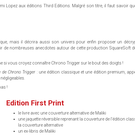
i Lopez aux éditions Third Editions. Malgré son titre, il faut savoir que
ique, mais il décrira aussi son univers pour enfin proposer un décr
uvrir de nombreuses anecdotes autour de cette production SquareSoft
e si vous croyez connaître Chrono Trigger sur le bout des doigts !
e de Chrono Trigger
: une édition classique et une édition premium, appe
 négligeables.
pas !
Edition First Print
le livre avec une couverture alternative de Maliki
une jaquette réversible reprenant la couverture de l'édition clas
la couverture alternative
un ex-libris de Maliki