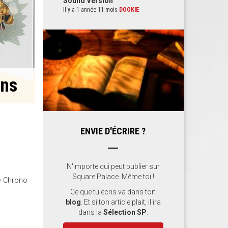
Sound Version
Il y a 1 année 11 mois
DOOKIE
ons
ENVIE D'ÉCRIRE ?
N'importe qui peut publier sur
Square Palace. Même toi !
e Chrono
Ce que tu écris va dans ton
blog
. Et si ton article plait, il ira
dans la
Sélection SP
.