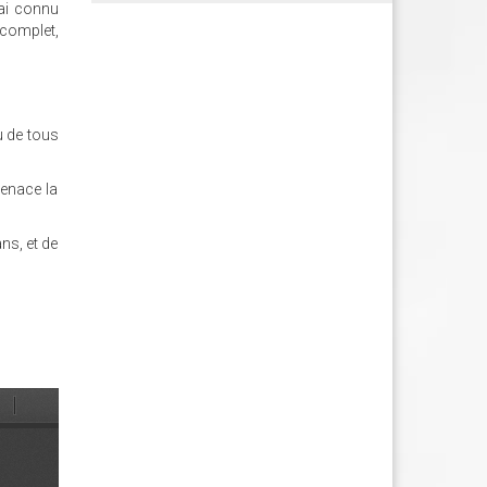
'ai connu
 complet,
u de tous
menace la
ns, et de