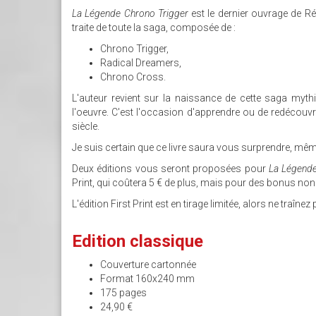
La Légende Chrono Trigger
est le dernier ouvrage de Rém
traite de toute la saga, composée de :
Chrono Trigger,
Radical Dreamers,
Chrono Cross.
L'auteur revient sur la naissance de cette saga myth
l'oeuvre. C'est l'occasion d'apprendre ou de redéco
siècle.
Je suis certain que ce livre saura vous surprendre, mêm
Deux éditions vous seront proposées pour
La Légend
Print, qui coûtera 5 € de plus, mais pour des bonus non
L'édition First Print est en tirage limitée, alors ne traînez 
Edition classique
Couverture cartonnée
Format 160x240 mm
175 pages
24,90 €