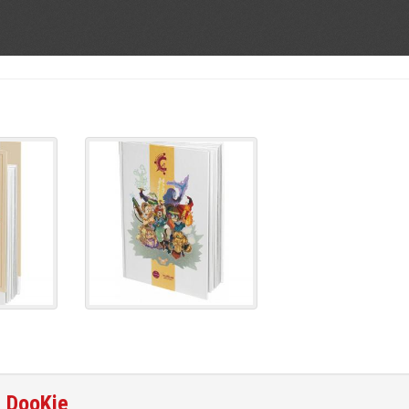
e
DooKie