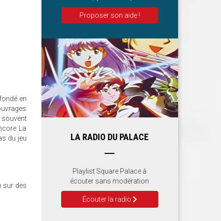
Proposer son aide !
 fondé en
 ouvrages
t souvent
ncore La
LA RADIO DU PALACE
as du jeu
Playlist Square Palace à
écouter sans modération
b sur des
Écouter la radio