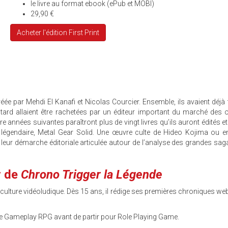
le livre au format ebook (ePub et MOBI)
29,90 €
Acheter l'édition First Print
éée par Mehdi El Kanafi et Nicolas Courcier. Ensemble, ils avaient déjà
tard allaient être rachetées par un éditeur important du marché des
années suivantes paraîtront plus de vingt livres qu’ils auront édités e
légendaire, Metal Gear Solid. Une œuvre culte de Hideo Kojima ou e
 leur démarche éditoriale articulée autour de l’analyse des grandes sag
r de
Chrono Trigger la Légende
culture vidéoludique. Dès 15 ans, il rédige ses premières chroniques we
zine Gameplay RPG avant de partir pour Role Playing Game.