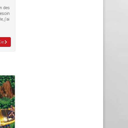
un des
esoin
, j'ai
Kie