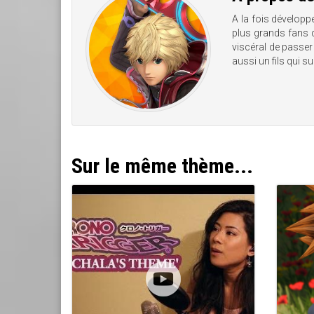
A la fois développ
plus grands fans 
viscéral de passer 
aussi un fils qui s
Sur le même thème...