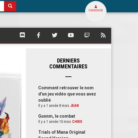
CONNEXION
SQUARE
SQUARE
SQUARE
SQUARE
SQUARE
FLUX
PALACE
PALACE
PALACE
PALACE
PALACE
RSS
SUR
SUR
SUR
SUR
SUR
DE
DISCORD
FACEBOOK
TWITTER
YOUTUBE
TWITCH
SQUARE
PALACE
DERNIERS
COMMENTAIRES
Comment retrouver le nom
d'un jeu vidéo que vous avez
oublié
Il y a 1 année 8 mois
JEAN
Gunnm, le combat
Il y a 1 année 10 mois
CHRIS
Trials of Mana Original