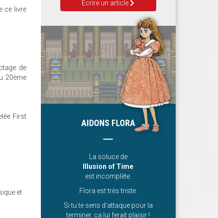
Ecrire un article
 ce livre
yptage de
 du 20ème
lée First
AIDONS FLORA
La soluce de
Illusion of Time
est incomplète.
Flora est très triste.
sique et
Si tu te sens d’attaque pour la
terminer, ça lui ferait plaisir !