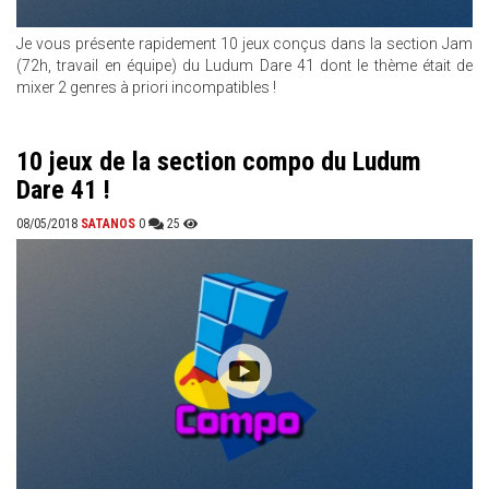
Je vous présente rapidement 10 jeux conçus dans la section Jam
(72h, travail en équipe) du Ludum Dare 41 dont le thème était de
mixer 2 genres à priori incompatibles !
10 jeux de la section compo du Ludum
Dare 41 !
08/05/2018
SATANOS
0
25