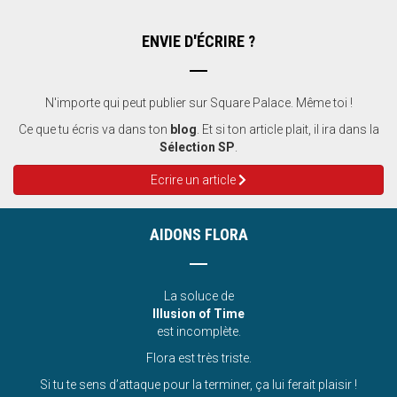
ENVIE D'ÉCRIRE ?
N'importe qui peut publier sur Square Palace. Même toi !
Ce que tu écris va dans ton
blog
. Et si ton article plait, il ira dans la
Sélection SP
.
Ecrire un article
AIDONS FLORA
La soluce de
Illusion of Time
est incomplète.
Flora est très triste.
Si tu te sens d’attaque pour la terminer, ça lui ferait plaisir !