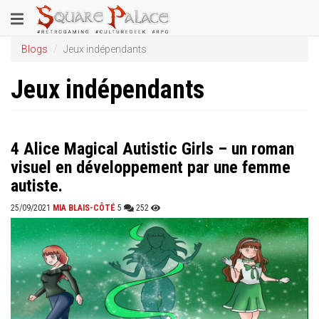
Aller
Toggle
au
contenu
navigation
Blogs
Jeux indépendants
principal
Jeux indépendants
4 Alice Magical Autistic Girls – un roman
visuel en développement par une femme
autiste.
25/09/2021
MIA BLAIS-CÔTÉ
5
252