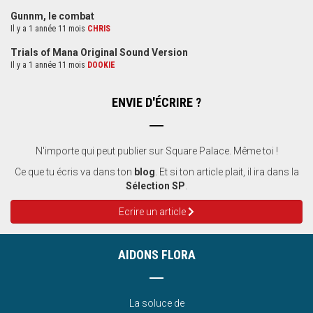
Gunnm, le combat
Il y a 1 année 11 mois
CHRIS
Trials of Mana Original Sound Version
Il y a 1 année 11 mois
DOOKIE
ENVIE D'ÉCRIRE ?
N'importe qui peut publier sur Square Palace. Même toi !
Ce que tu écris va dans ton
blog
. Et si ton article plait, il ira dans la
Sélection SP
.
Ecrire un article
AIDONS FLORA
La soluce de