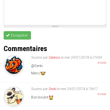
Enregistrer
Commentaires
Soumis par
Satanos
le mer 24/01/2018 à 21h34
#123243
@Senki
Merci
Soumis par
Senki
le mer 24/01/2018 à 19h17
#123242
Bon boulot