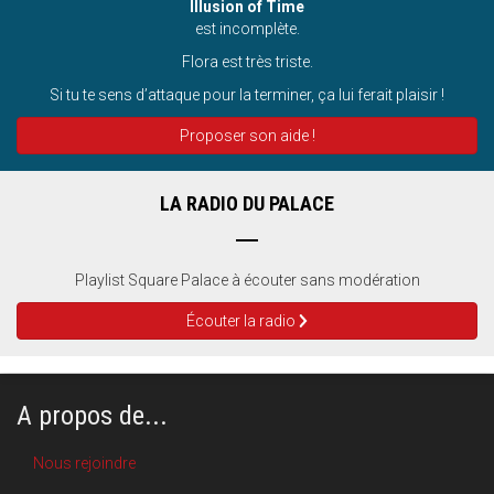
Illusion of Time
est incomplète.
Flora est très triste.
Si tu te sens d’attaque pour la terminer, ça lui ferait plaisir !
Proposer son aide !
LA RADIO DU PALACE
Playlist Square Palace à écouter sans modération
Écouter la radio
A propos de...
Nous rejoindre