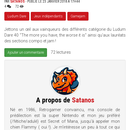
PAR
SATANOS
- PUBLIÉ LE 23 JANVIER 2018 À 17H44
4
72
Ludum Dare
Jeux indépendants
Gamejam
Jettons un œil aux vainqueurs des différents catégorie du Ludum
Dare 40 "The more you have, the worse it is" ainsi qu'aux lauréats
des sections compo et jam !
72 lectures
Ajouter un commentaire
A propos de
Satanos
Né en 1986, Retrogamer convaincu, ma console de
prédilection est la super Nintendo et mon jeu préféré
(/fétiche/adulé) est Secret of Mana, jusqu'à appeler mon
chien Flammy ( oui !). Je m'intéresse un peu à tout ce qui