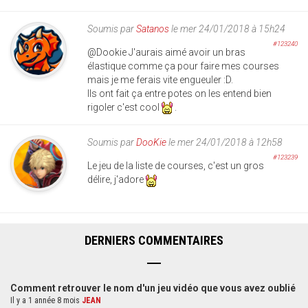
Soumis par
Satanos
le mer 24/01/2018 à 15h24
#123240
@Dookie J'aurais aimé avoir un bras
élastique comme ça pour faire mes courses
mais je me ferais vite engueuler :D.
Ils ont fait ça entre potes on les entend bien
rigoler c'est cool
.
Soumis par
DooKie
le mer 24/01/2018 à 12h58
#123239
Le jeu de la liste de courses, c'est un gros
délire, j'adore
DERNIERS COMMENTAIRES
Comment retrouver le nom d'un jeu vidéo que vous avez oublié
Il y a 1 année 8 mois
JEAN