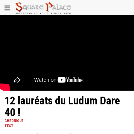
Aller
Toggle
au
contenu
navigation
principal
12 lauréats du Ludum Dare
40 !
CHRONIQUE
TEST