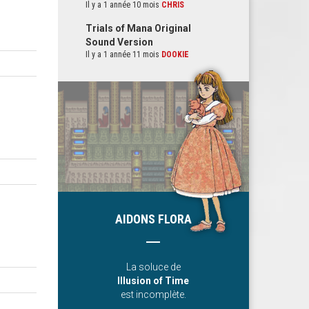
Il y a 1 année 10 mois
CHRIS
Trials of Mana Original
Sound Version
Il y a 1 année 11 mois
DOOKIE
AIDONS FLORA
La soluce de
Illusion of Time
est incomplète.