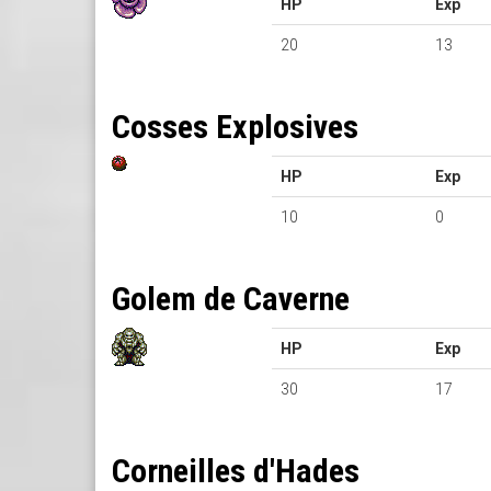
HP
Exp
20
13
Cosses Explosives
HP
Exp
10
0
Golem de Caverne
HP
Exp
30
17
Corneilles d'Hades