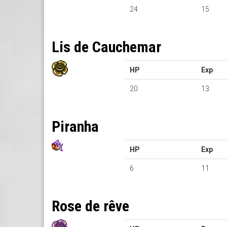
24
15
Lis de Cauchemar
HP
Exp
20
13
Piranha
HP
Exp
6
11
Rose de rêve