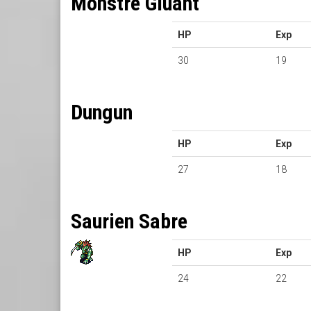
Monstre Gluant
HP
Exp
30
19
Dungun
HP
Exp
27
18
Saurien Sabre
HP
Exp
24
22