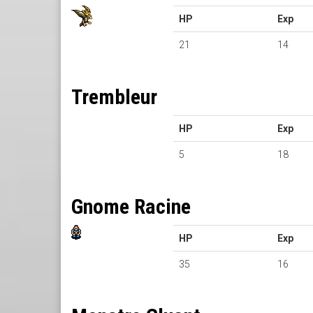
HP
Exp
21
14
Trembleur
HP
Exp
5
18
Gnome Racine
HP
Exp
35
16