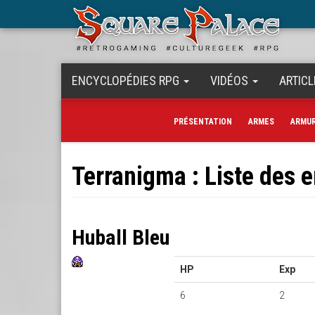
Aller
au
contenu
principal
ENCYCLOPÉDIES RPG
VIDÉOS
ARTICL
PRÉSENTATION
ARMES
ARMU
Terranigma : Liste des 
Huball Bleu
HP
Exp
6
2