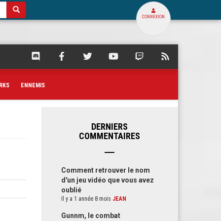
CONNEXION
SQUARE
SQUARE
SQUARE
SQUARE
SQUARE
FLUX
PALACE
PALACE
PALACE
PALACE
PALACE
RSS
SUR
SUR
SUR
SUR
SUR
DE
DISCORD
FACEBOOK
TWITTER
YOUTUBE
TWITCH
SQUARE
RKS
ENNEMIS
PALACE
DERNIERS
COMMENTAIRES
Comment retrouver le nom
d'un jeu vidéo que vous avez
oublié
Il y a 1 année 8 mois
JEAN
Gunnm, le combat