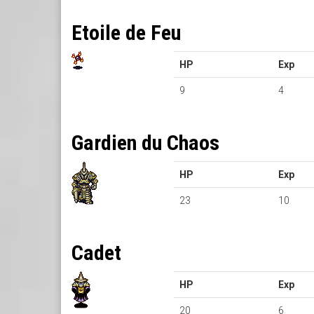
Etoile de Feu
HP
Exp
9
4
Gardien du Chaos
HP
Exp
23
10
Cadet
HP
Exp
20
6