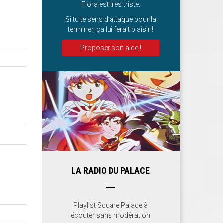
Flora est très triste.
Si tu te sens d’attaque pour la
terminer, ça lui ferait plaisir !
Proposer son aide !
LA RADIO DU PALACE
Playlist Square Palace à
écouter sans modération