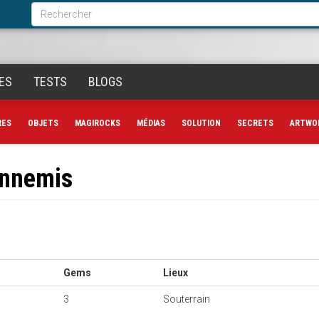
Formulaire
de
Rechercher
recherche
ES
TESTS
BLOGS
RES
OBJETS
MAGIROCKS
MÉDIAS
SOLUTION
SECRETS
ARTWO
ennemis
Gems
Lieux
3
Souterrain