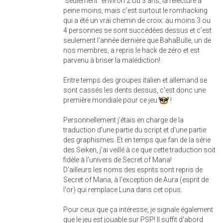
"seulement" environ 2 ou 3 ans, la relecture à
peine moins, mais c'est surtout le romhacking
qui a été un vrai chemin de croix: au moins 3 ou
4 personnes se sont succédées dessus et c'est
seulement l'année dernière que BahaBulle, un de
nos membres, a repris le hack de zéro et est
parvenu à briser la malédiction!
Entre temps des groupes italien et allemand se
sont cassés les dents dessus, c'est donc une
première mondiale pour ce jeu
!
Personnellement j'étais en charge de la
traduction d'une partie du script et d'une partie
des graphismes. Et en temps que fan de la série
des Seiken, j'ai veillé à ce que cette traduction soit
fidèle à l'univers de Secret of Mana!
D'ailleurs les noms des esprits sont repris de
Secret of Mana, à l'exception de Aura (esprit de
l'or) qui remplace Luna dans cet opus.
Pour ceux que ça intéresse, je signale également
que le jeu est jouable sur PSP! Il suffit d'abord