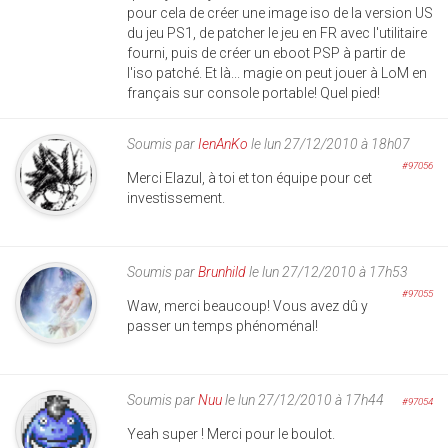
pour cela de créer une image iso de la version US
du jeu PS1, de patcher le jeu en FR avec l'utilitaire
fourni, puis de créer un eboot PSP à partir de
l'iso patché. Et là... magie on peut jouer à LoM en
français sur console portable! Quel pied!
Soumis par
IenAnKo
le lun 27/12/2010 à 18h07
#97056
Merci Elazul, à toi et ton équipe pour cet
investissement.
Soumis par
Brunhild
le lun 27/12/2010 à 17h53
#97055
Waw, merci beaucoup! Vous avez dû y
passer un temps phénoménal!
Soumis par
Nuu
le lun 27/12/2010 à 17h44
#97054
Yeah super ! Merci pour le boulot.