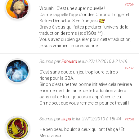
#97064
Wouah ! C'est une super nouvelle !
Ca me rappelle l'âge d'or des Chrono Trigger et
Seiken Densetsu 3 en français
Bravo à vous qui faites perdurer l'univers de la
traduction de roms (et d'ISOs ^^) !
Vous avez du bien galérer pour cette traduction,
je suis vraiment impressionné !
Soumis par
Edouard
le lun 27/12/2010 à 21h19
#97063
C'est sans doute un jeu trop lourd et trop
riche pour la GBA.
Sinon c'est une très bonne initiative cela revirera
énormément de fan et cette traduction aidera
sans nul de futur joueurs à apprécier le jeu.
On ne peut que vous remercier pour ce travail !
Soumis par
illapa
le lun 27/12/2010 à 18h44
#97062
Hé ben beau boulot à ceux qui ont fait ça ! Et
Merci à eux !