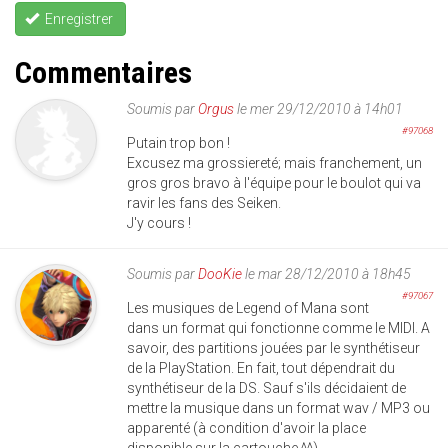
Enregistrer
Commentaires
Soumis par
Orgus
le mer 29/12/2010 à 14h01
#97068
Putain trop bon !
Excusez ma grossiereté; mais franchement, un
gros gros bravo à l'équipe pour le boulot qui va
ravir les fans des Seiken.
J'y cours !
Soumis par
DooKie
le mar 28/12/2010 à 18h45
#97067
Les musiques de Legend of Mana sont
dans un format qui fonctionne comme le MIDI. A
savoir, des partitions jouées par le synthétiseur
de la PlayStation. En fait, tout dépendrait du
synthétiseur de la DS. Sauf s'ils décidaient de
mettre la musique dans un format wav / MP3 ou
apparenté (à condition d'avoir la place
disponible sur la cartouche ^^).