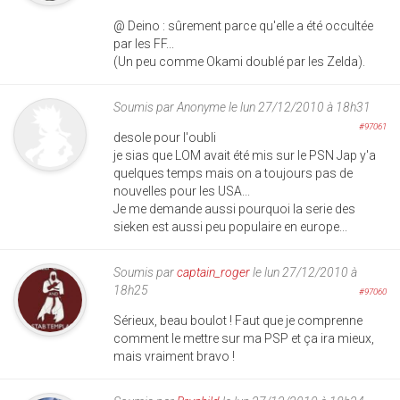
@ Deino : sûrement parce qu'elle a été occultée
par les FF...
(Un peu comme Okami doublé par les Zelda).
Soumis par
Anonyme
le lun 27/12/2010 à 18h31
#97061
desole pour l'oubli
je sias que LOM avait été mis sur le PSN Jap y'a
quelques temps mais on a toujours pas de
nouvelles pour les USA...
Je me demande aussi pourquoi la serie des
sieken est aussi peu populaire en europe...
Soumis par
captain_roger
le lun 27/12/2010 à
18h25
#97060
Sérieux, beau boulot ! Faut que je comprenne
comment le mettre sur ma PSP et ça ira mieux,
mais vraiment bravo !