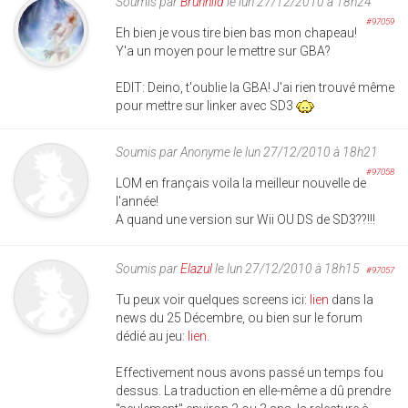
Soumis par
Brunhild
le lun 27/12/2010 à 18h24
#97059
Eh bien je vous tire bien bas mon chapeau!
Y'a un moyen pour le mettre sur GBA?
EDIT: Deino, t'oublie la GBA! J'ai rien trouvé même
pour mettre sur linker avec SD3
Soumis par
Anonyme
le lun 27/12/2010 à 18h21
#97058
LOM en français voila la meilleur nouvelle de
l'année!
A quand une version sur Wii OU DS de SD3??!!!
Soumis par
Elazul
le lun 27/12/2010 à 18h15
#97057
Tu peux voir quelques screens ici:
lien
dans la
news du 25 Décembre, ou bien sur le forum
dédié au jeu:
lien
.
Effectivement nous avons passé un temps fou
dessus. La traduction en elle-même a dû prendre