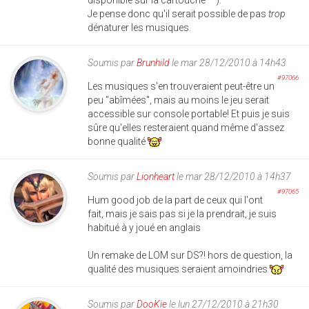
Je pense donc qu'il serait possible de pas
trop
dénaturer les musiques.
Soumis par
Brunhild
le mar 28/12/2010 à 14h43
#97066
Les musiques s'en trouveraient peut-être un
peu "abîmées", mais au moins le jeu serait
accessible sur console portable! Et puis je suis
sûre qu'elles resteraient quand même d'assez
bonne qualité
Soumis par
Lionheart
le mar 28/12/2010 à 14h37
#97065
Hum good job de la part de ceux qui l'ont
fait, mais je sais pas si je la prendrait, je suis
habitué à y joué en anglais
Un remake de LOM sur DS?! hors de question, la
qualité des musiques seraient amoindries
Soumis par
DooKie
le lun 27/12/2010 à 21h30