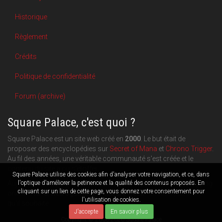
Historique
Règlement
Crédits
Politique de confidentialité
Forum (archive)
Square Palace, c'est quoi ?
Square Palace est un site web créé en
2000
. Le but était de
proposer des encyclopédies sur
Secret of Mana
et
Chrono Trigger
.
Au fil des années, une véritable communauté s'est créée et le
contenu du site a pu s'étoffer.
Square Palace utilise des cookies afin d'analyser votre navigation, et ce, dans
Aujourd'hui, Square Palace c'est aussi une plateforme de blogging
l'optique d'améliorer la petinence et la qualité des contenus proposés. En
cliquant sur un lien de cette page, vous donnez votre consentement pour
orientée
RPG
,
Retrogaming
et
culture geek
: chacun publie ce
l'utilisation de cookies.
qu'il souhaite.
J'accepte
En savoir plus
Copyright © 2000-2026 Square Palace