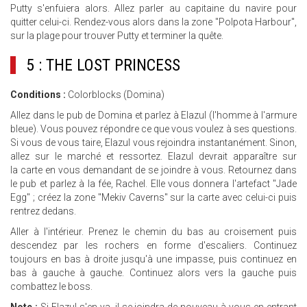
Putty s'enfuiera alors. Allez parler au capitaine du navire pour
quitter celui-ci. Rendez-vous alors dans la zone "Polpota Harbour",
sur la plage pour trouver Putty et terminer la quête.
5 : THE LOST PRINCESS
Conditions :
Colorblocks (Domina)
Allez dans le pub de Domina et parlez à Elazul (l'homme à l'armure
bleue). Vous pouvez répondre ce que vous voulez à ses questions.
Si vous de vous taire, Elazul vous rejoindra instantanément. Sinon,
allez sur le marché et ressortez. Elazul devrait apparaître sur
la carte en vous demandant de se joindre à vous. Retournez dans
le pub et parlez à la fée, Rachel. Elle vous donnera l'artefact "Jade
Egg" ; créez la zone "Mekiv Caverns" sur la carte avec celui-ci puis
rentrez dedans.
Aller à l'intérieur. Prenez le chemin du bas au croisement puis
descendez par les rochers en forme d'escaliers. Continuez
toujours en bas à droite jusqu'à une impasse, puis continuez en
bas à gauche à gauche. Continuez alors vers la gauche puis
combattez le boss.
Note :
Si Elazul s'en va, il se joindra de nouveau à vous en entrant