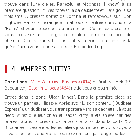
trouve dans l'une d'elles. Parlez-lui et réponsez "I know" à sa
première question, "It lives forever" à sa deuxième et "Let's go" à sa
troisième. A présent sortez de Domina et rendez-vous sur Luon
Highway. Parlez à l'étrange animal rose à l'entrée qui vous dira
"Boink", et vous téléportera au croisement. Continuez à droite, et
vous trouverez une une grande créature de roche au bout du
chemin : Gaeus. Parlez-lui puis quittez la zone pour terminer la
quête. Daena vous donnera alors un ForbiddenRing.
4 : WHERE'S PUTTY?
Conditions :
Mine Your Own Business (#14)
et Pirate's Hook (SS
Buccaneer),
Catchin' Lilipeas (#64)
ne doit pas être terminée
Entrez dans la zone "Ulkan Mines". Dans la première pièce se
trouve un panneau : lisez-le. Après avoir lu son contenu ("Dudbear
Express"), un dudbear vous transportera vers sa cachette. Là vous
découvrirez que leur chien et leader, Putty, a été enlevé par des
pirates. Sortez à présent de la zone et allez dans la carte "SS
Buccaneer". Descendez les escaliers jusqu'à ce que vous soyez à
l'avant-dernière zone. Vous trouverez un baril qui bouge : parlez-lui.