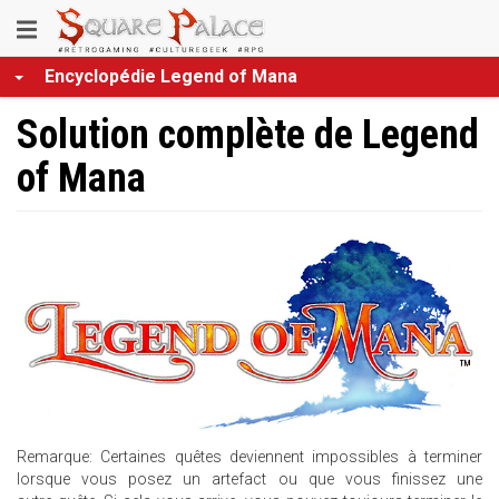
Aller
Toggle
au
contenu
navigation
Encyclopédie Legend of Mana
principal
Solution complète de Legend
of Mana
Remarque: Certaines quêtes deviennent impossibles à terminer
lorsque vous posez un artefact ou que vous finissez une