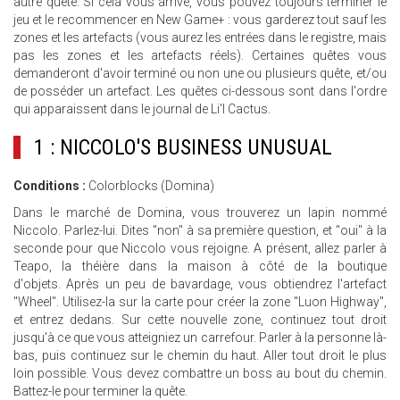
autre quête. Si cela vous arrive, vous pouvez toujours terminer le
jeu et le recommencer en New Game+ : vous garderez tout sauf les
zones et les artefacts (vous aurez les entrées dans le registre, mais
pas les zones et les artefacts réels). Certaines quêtes vous
demanderont d'avoir terminé ou non une ou plusieurs quête, et/ou
de posséder un artefact. Les quêtes ci-dessous sont dans l'ordre
qui apparaissent dans le journal de Li'l Cactus.
1 : NICCOLO'S BUSINESS UNUSUAL
Conditions :
Colorblocks (Domina)
Dans le marché de Domina, vous trouverez un lapin nommé
Niccolo. Parlez-lui. Dites "non" à sa première question, et "oui" à la
seconde pour que Niccolo vous rejoigne. A présent, allez parler à
Teapo, la théière dans la maison à côté de la boutique
d'objets. Après un peu de bavardage, vous obtiendrez l'artefact
"Wheel". Utilisez-la sur la carte pour créer la zone "Luon Highway",
et entrez dedans. Sur cette nouvelle zone, continuez tout droit
jusqu'à ce que vous atteigniez un carrefour. Parler à la personne là-
bas, puis continuez sur le chemin du haut. Aller tout droit le plus
loin possible. Vous devez combattre un boss au bout du chemin.
Battez-le pour terminer la quête.