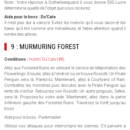
Note : Votre réponse à Sotherbeequand il vous donne 500 Lucre
détermine la qualité de l'objet que vous recevrez.
Aide pour le boss : Du'Cate
Il n'est pas dur à vaincre. Evitez les melons qu'il vous lance et les
baies qu'il tire comme une mitrailleuse, et faites attention quand il
tombe des arbres.
9 : MURMURING FOREST
Conditions :
Huntin' Du'Cate (#8)
Allez aux Forested Ruins en utilisant le service de téléportation des
Flowerlings. Ensuite, allez à l'endroit où se trouve Rosiotti. Un Pirate
Penguin sera là. Parlez-lui. Maintenant, allez à Courtyard of Rain.
Combattez les monstres puis discutez avec le Pirate Penguin qui
tente de s'enfuir. Retournez voir Rosiotti. Un autre pingouin, Selkie,
sera là. Proposez-lui votre aide. Maintenant, allez dans la partie
inférieure gauche des Forested Ruins. Traversez la forêt jusqu'au
boss.
Aide pour le boss : Punkmaster
Utilisez vos attaques pour interrompre les siennes. S'il parvient à