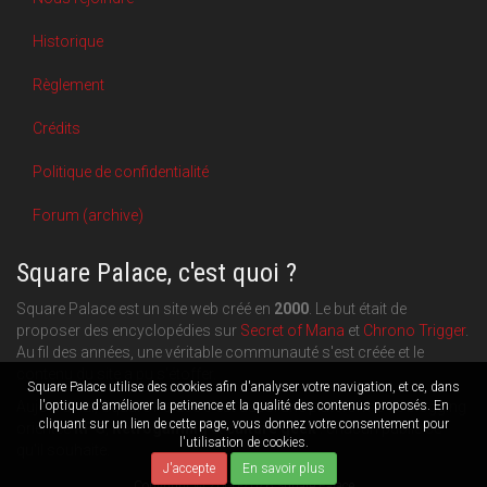
Historique
Règlement
Crédits
Politique de confidentialité
Forum (archive)
Square Palace, c'est quoi ?
Square Palace est un site web créé en
2000
. Le but était de
proposer des encyclopédies sur
Secret of Mana
et
Chrono Trigger
.
Au fil des années, une véritable communauté s'est créée et le
contenu du site a pu s'étoffer.
Square Palace utilise des cookies afin d'analyser votre navigation, et ce, dans
Aujourd'hui, Square Palace c'est aussi une plateforme de blogging
l'optique d'améliorer la petinence et la qualité des contenus proposés. En
cliquant sur un lien de cette page, vous donnez votre consentement pour
orientée
RPG
,
Retrogaming
et
culture geek
: chacun publie ce
l'utilisation de cookies.
qu'il souhaite.
J'accepte
En savoir plus
Copyright © 2000-2026 Square Palace