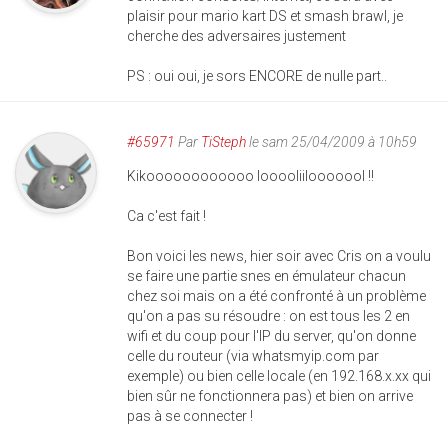
plaisir pour mario kart DS et smash brawl, je
cherche des adversaires justement
PS : oui oui, je sors ENCORE de nulle part..
#65971
Par
TiSteph
le sam 25/04/2009 à 10h59
Kikoooooooooooo looooliilooooool !!
Ca c'est fait !
Bon voici les news, hier soir avec Cris on a voulu
se faire une partie snes en émulateur chacun
chez soi mais on a été confronté à un problème
qu'on a pas su résoudre : on est tous les 2 en
wifi et du coup pour l'IP du server, qu'on donne
celle du routeur (via whatsmyip.com par
exemple) ou bien celle locale (en 192.168.x.xx qui
bien sûr ne fonctionnera pas) et bien on arrive
pas à se connecter !