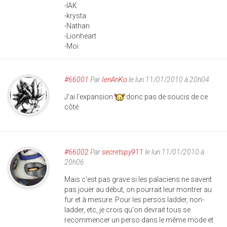
-IAK
-krysta
-Nathan
-Lionheart
-Moi
#66001
Par
IenAnKo
le lun 11/01/2010 à 20h04
J'ai l'expansion
donc pas de soucis de ce
côté.
#66002
Par
secretspy911
le lun 11/01/2010 à
20h06
Mais c'est pas grave si les palaciens ne savent
pas jouer au début, on pourrait leur montrer au
fur et à mesure. Pour les persos ladder, non-
ladder, etc, je crois qu'on devrait tous se
recommencer un perso dans le même mode et