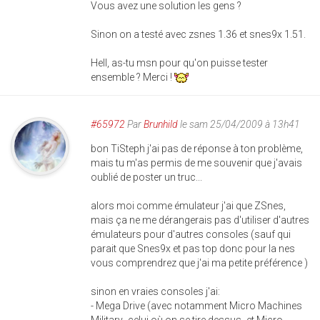
Vous avez une solution les gens ?
Sinon on a testé avec zsnes 1.36 et snes9x 1.51.
Hell, as-tu msn pour qu'on puisse tester
ensemble ? Merci !
#65972
Par
Brunhild
le sam 25/04/2009 à 13h41
bon TiSteph j'ai pas de réponse à ton problème,
mais tu m'as permis de me souvenir que j'avais
oublié de poster un truc...
alors moi comme émulateur j'ai que ZSnes,
mais ça ne me dérangerais pas d'utiliser d'autres
émulateurs pour d'autres consoles (sauf qui
parait que Snes9x et pas top donc pour la nes
vous comprendrez que j'ai ma petite préférence )
sinon en vraies consoles j'ai:
- Mega Drive (avec notamment Micro Machines
Military -celui où on se tire dessus- et Micro