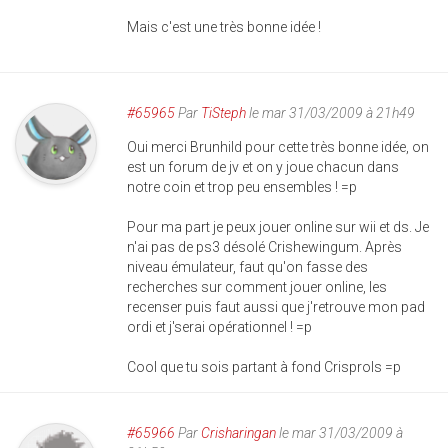
Mais c'est une très bonne idée !
#65965
Par
TiSteph
le mar 31/03/2009 à 21h49
Oui merci Brunhild pour cette très bonne idée, on
est un forum de jv et on y joue chacun dans
notre coin et trop peu ensembles ! =p
Pour ma part je peux jouer online sur wii et ds. Je
n'ai pas de ps3 désolé Crishewingum. Après
niveau émulateur, faut qu'on fasse des
recherches sur comment jouer online, les
recenser puis faut aussi que j'retrouve mon pad
ordi et j'serai opérationnel ! =p
Cool que tu sois partant à fond Crisprols =p
#65966
Par
Crisharingan
le mar 31/03/2009 à