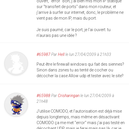
ouvert, "error" bon, j'ai bien mis mon IP statique
sur "transfert de ports" dans mon routeur, et
j'arrive à surfer sur internet, donc, le problème ne
vient pas de mon IP, mais du port.
Je suis paumé, car le port, je l'ai ouvert. tu
n'aurais pas une idée ?
#65987
Par
Hell
le lun 27/04/2009 à 21h33
Peut être le firewall windows qui fait des siennes?
Sinon dans zsnes tu as tenté de cocher ou
décocher la case Allow udp et tester avec le site?
#65988
Par
Crisharingan
le lun 27/04/2009 à
21h48
J'utilise COMODO, et l'autorisation est déjà mise
depuis longtemps, mais même en désactivant
COMODO ça me met "error" mais j'ai pas testé en
décochant UDP, mais je ferai mais pas là, car je