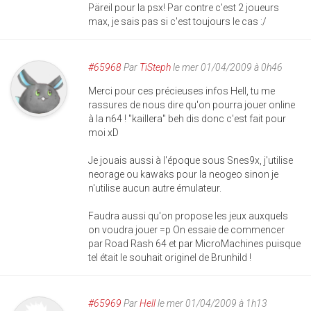
Päreil pour la psx! Par contre c'est 2 joueurs
max, je sais pas si c'est toujours le cas :/
#65968
Par
TiSteph
le mer 01/04/2009 à 0h46
Merci pour ces précieuses infos Hell, tu me
rassures de nous dire qu'on pourra jouer online
à la n64 ! "kaillera" beh dis donc c'est fait pour
moi xD
Je jouais aussi à l'époque sous Snes9x, j'utilise
neorage ou kawaks pour la neogeo sinon je
n'utilise aucun autre émulateur.
Faudra aussi qu'on propose les jeux auxquels
on voudra jouer =p On essaie de commencer
par Road Rash 64 et par MicroMachines puisque
tel était le souhait originel de Brunhild !
#65969
Par
Hell
le mer 01/04/2009 à 1h13