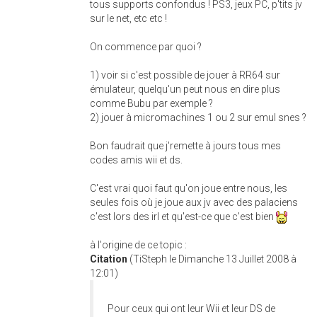
tous supports confondus ! PS3, jeux PC, p'tits jv
sur le net, etc etc !
On commence par quoi ?
1) voir si c'est possible de jouer à RR64 sur
émulateur, quelqu'un peut nous en dire plus
comme Bubu par exemple ?
2) jouer à micromachines 1 ou 2 sur emul snes ?
Bon faudrait que j'remette à jours tous mes
codes amis wii et ds.
C'est vrai quoi faut qu'on joue entre nous, les
seules fois où je joue aux jv avec des palaciens
c'est lors des irl et qu'est-ce que c'est bien
à l'origine de ce topic :
Citation
(TiSteph le Dimanche 13 Juillet 2008 à
12:01)
Pour ceux qui ont leur Wii et leur DS de