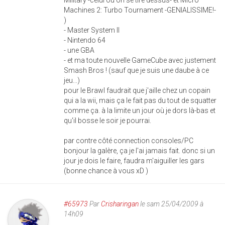
Machines 2: Turbo Tournament -GENIALISSIME!-
)
- Master System II
- Nintendo 64
- une GBA
- et ma toute nouvelle GameCube avec justement
Smash Bros ! (sauf que je suis une daube à ce
jeu...)
pour le Brawl faudrait que j'aille chez un copain
qui a la wii, mais ça le fait pas du tout de squatter
comme ça. à la limite un jour où je dors là-bas et
qu'il bosse le soir je pourrai.
par contre côté connection consoles/PC
bonjour la galère, ça je l'ai jamais fait. donc si un
jour je dois le faire, faudra m'aiguiller les gars
(bonne chance à vous xD )
#65973
Par
Crisharingan
le sam 25/04/2009 à
14h09