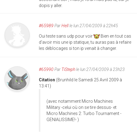
dopis y aller.
#65989
Par
Hell
le lun 27/04/2009 à 22h45
Oui teste sans udp pour voir
Bien en tout cas
d'avoir mis une ip statique, tu auras pas à refaire
les déblocages si ton ip venait à changer.
#65990
Par
TiSteph
le lun 27/04/2009 à 23h23
Citation
(Brunhild le Samedi 25 Avril 2009 à
13:41)
(avec notamment Micro Machines
Military -celui où on se tire dessus- et
Micro Machines 2: Turbo Tournament -
GENIALISSIME!- )