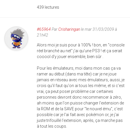
439 lectures
#65964
Par
Crisharingan
le mar 31/03/2009 à
21h42
Alors moi je suis pour à 100% ! bon, en "console
réel branché au net" j'ai qu'une PS3 ! et ça serait
cooool d'y jouer ensemble, bien sûr .
Pour les émulateurs, moi dans mon cas ça va
ramer au début (dans ma tête) car je ne joue
jamais en réseau avec mes émulateurs, aussi, je
crois qu'il faut qu'on ai tous les même, et si c'est
vrai, ça peut poser problème car certaines
personnes devront donc recommencer à zéro,
ah moins que l'on puisse changer l'extension de
la ROM et de la SAVE pour "le nouvel ému", c'est
possible car je l'ai fait avec pokémon or, je j'ai
juste trifouillé l'extension, après, ça marche pas
à tout les coups.