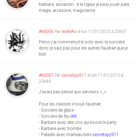
barbare, assassin.. à la rigeur je peux jouer pala
magie, arcazone, magicienne
#66006
Par
IenAnKo
le lun 11/01/2010 à 23h07
Perso j'ai commencé le solo avec la sorcière
donc je sais pas pour les autres faudrait que je
test.
#66007
Par
secretspy911
le lun 11/01/2010 à
23h44
J'avais pas pensé aux serveurs >_<
Pour les classes il nous faudrait:
- Sorcière de glace
- Sorcière de feu
IAK
- Barbare avec des cris qui boost le party
- Barbare avec trombe
- Paladin avec marteau béni
secretspy911