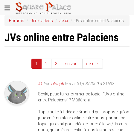
Aller
Toggle
au
contenu
navigation
Forums
Jeux vidéos
Jeux
JVs online entre Palaciens
principal
JVs online entre Palaciens
1
2
3
suivant
dernier
#1
Par
TiSteph
le
mar 31/03/2009 à 21h33
Senki, peux-tu renommer ce topic : "JVs online
entre Palaciens" ? Mââârchi...
Topic suite à l'idée de Brunhild qui propose qu'on
joue en émulateur online entre nous, partant ce
topic qui avait pour idée de jouer à la wii/ds entre
nous, qu'on élargit enfin à tous les autres jeux