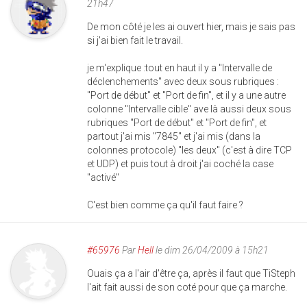
21h47
De mon côté je les ai ouvert hier, mais je sais pas
si j'ai bien fait le travail.
je m'explique :tout en haut il y a "Intervalle de
déclenchements" avec deux sous rubriques :
"Port de début" et "Port de fin", et il y a une autre
colonne "Intervalle cible" ave là aussi deux sous
rubriques "Port de début" et "Port de fin", et
partout j'ai mis "7845" et j'ai mis (dans la
colonnes protocole) "les deux" (c'est à dire TCP
et UDP) et puis tout à droit j'ai coché la case
"activé"
C'est bien comme ça qu'il faut faire ?
#65976
Par
Hell
le dim 26/04/2009 à 15h21
Ouais ça a l'air d'être ça, après il faut que TiSteph
l'ait fait aussi de son coté pour que ça marche.