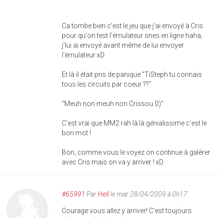
Ca tombe bien c'est le jeu que j'ai envoyé à Cris
pour qu'on test l'émulateur snes en ligne haha,
j'lui ai envoyé avant même de lui envoyer
l'émulateur xD
Et là il était pris de panique "TiSteph tu connais
tous les circuits par coeur ??"
"Meuh non meuh non Crissou 0)"
C'est vrai que MM2 rah là là génialissime c'est le
bon mot !
Bon, comme vous le voyez on continue à galérer
avec Cris mais on va y arriver ! xD
#65991
Par
Hell
le mar 28/04/2009 à 0h17
Courage vous allez y arriver! C'est toujours