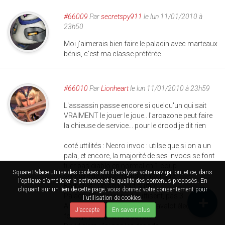
#66009
Par
secretspy911
le lun 11/01/2010 à
23h50
Moi j'aimerais bien faire le paladin avec marteaux
bénis, c'est ma classe préférée.
#66010
Par
Lionheart
le lun 11/01/2010 à 23h59
L'assassin passe encore si quelqu'un qui sait
VRAIMENT le jouer le joue.. l'arcazone peut faire
la chieuse de service... pour le drood je dit rien
coté uttilités : Necro invoc : utilse que si on a un
pala, et encore, la majorité de ses invocs se font
tuer pas diablo en normal en 1 coup
Square Palace utilise des cookies afin d'analyser votre navigation, et ce, dans
sorcière de glace : nous en faut une
l'optique d'améliorer la petinence et la qualité des contenus proposés. En
Barbares : Un seul peut suffire
cliquant sur un lien de cette page, vous donnez votre consentement pour
Paladin ! 2 voir un seul suffisent, pas 3
l'utilisation de cookies.
Amazone : Faut la spé laces/javalot électrique à
J'accepte
En savoir plus
fond, je peux prendre ce role