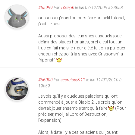
#65999
Par
TiSteph
le lun 07/12/2009 à 23h58
oui oui oui j'dois toujours faire un petit tutoriel,
j'oublie pas !
Aussi proposer des jeux snes auxquels jouer,
définir des plages horiaires, bref c'est tout un
truc en fait mais le + dur a été fait on a pu jouer
chacun chez soi à la snes avec Crissonsh' la
friponsh'
#66000
Par
secretspy911
le lun 11/01/2010 à
19h59
Je vois qu'il y a quelques palaciens qui ont
commencé à jouer à Diablo 2. Je crois qu'on
devrait jouer ensemble tant qu'à faire
(Pour
préciser, moi j'ai Lord of Destruction,
l'expansion)
Alors, à date il y a ces palaciens qui jouent: