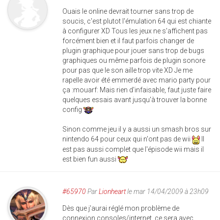
Ouais le online devrait tourner sans trop de
soucis, c'est plutot l'émulation 64 qui est chiante
à configurer XD Tous les jeux ne s'affichent pas
forcément bien et il faut parfois changer de
plugin graphique pour jouer sans trop de bugs
graphiques ou même parfois de plugin sonore
pour pas que le son aille trop vite XD Je me
rapelle avoir été emmerdé avec mario party pour
ça :mouarf: Mais rien d'infaisable, faut juste faire
quelques essais avant jusqu'à trouver la bonne
config
Sinon comme jeu il y a aussi un smash bros sur
nintendo 64 pour ceux qui n'ont pas de wii
Il
est pas aussi complet que l'épisode wii mais il
est bien fun aussi
#65970
Par
Lionheart
le mar 14/04/2009 à 23h09
Dès que j'aurai réglé mon problème de
connexion consoles/internet, ce sera avec