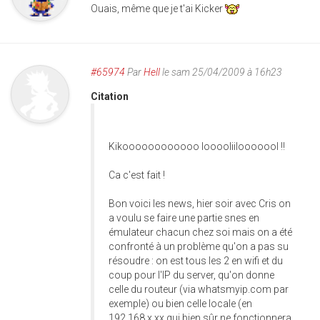
Ouais, même que je t'ai Kicker
#65974
Par
Hell
le sam 25/04/2009 à 16h23
Citation
Kikoooooooooooo looooliilooooool !!
Ca c'est fait !
Bon voici les news, hier soir avec Cris on
a voulu se faire une partie snes en
émulateur chacun chez soi mais on a été
confronté à un problème qu'on a pas su
résoudre : on est tous les 2 en wifi et du
coup pour l'IP du server, qu'on donne
celle du routeur (via whatsmyip.com par
exemple) ou bien celle locale (en
192.168.x.xx qui bien sûr ne fonctionnera