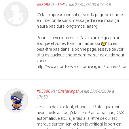
#65985
Par
Hell
le lun 27/04/2009 à 10h18
C'était impressionnant de voir la page se charger
en 1 seconde sans message d'erreur mais ça
n'aura pas duré longtemps :aaarg:
Pour en revenir au sujet, j'avais un netgear à une
époque et zsnes fonctionnait aussi
Tu es
peut être pas dans la bonne page, essaye de voir
si tu as quelque chose comme sur ce guide pour
zsnes :
http://www.portforward.com/english/routers/po
#65986
Par
Crisharingan
le lun 27/04/2009 à
17h58
Je viens de faire tout, changer l'IP statique (car
avant cette action, j'étais en IP automatique, DNS
automatique etc...), je fais à la lettre ce qui est
marqué sur ton lien, et bah je vérifie si le port est