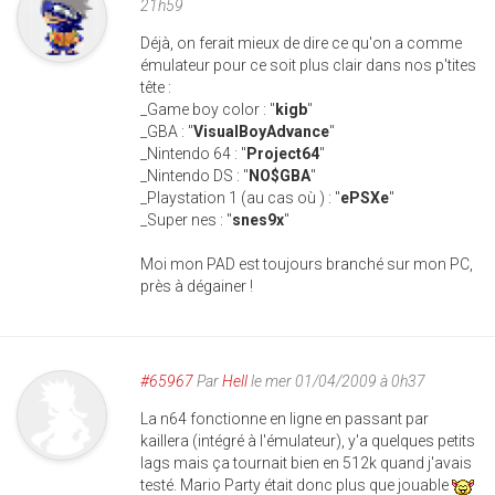
21h59
Déjà, on ferait mieux de dire ce qu'on a comme
émulateur pour ce soit plus clair dans nos p'tites
tête :
_Game boy color : "
kigb
"
_GBA : "
VisualBoyAdvance
"
_Nintendo 64 : "
Project64
"
_Nintendo DS : "
NO$GBA
"
_Playstation 1 (au cas où ) : "
ePSXe
"
_Super nes : "
snes9x
"
Moi mon PAD est toujours branché sur mon PC,
près à dégainer !
#65967
Par
Hell
le mer 01/04/2009 à 0h37
La n64 fonctionne en ligne en passant par
kaillera (intégré à l'émulateur), y'a quelques petits
lags mais ça tournait bien en 512k quand j'avais
testé. Mario Party était donc plus que jouable