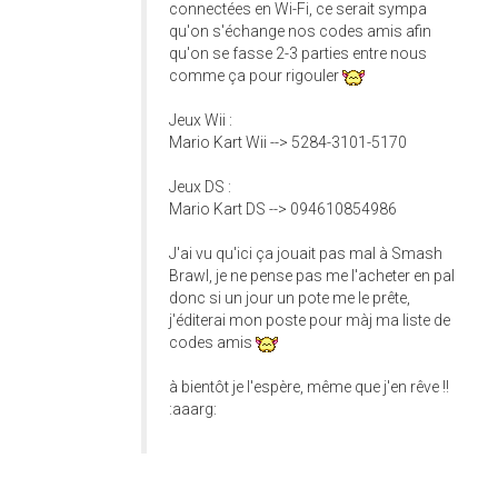
connectées en Wi-Fi, ce serait sympa
qu'on s'échange nos codes amis afin
qu'on se fasse 2-3 parties entre nous
comme ça pour rigouler
Jeux Wii :
Mario Kart Wii --> 5284-3101-5170
Jeux DS :
Mario Kart DS --> 094610854986
J'ai vu qu'ici ça jouait pas mal à Smash
Brawl, je ne pense pas me l'acheter en pal
donc si un jour un pote me le prête,
j'éditerai mon poste pour màj ma liste de
codes amis
à bientôt je l'espère, même que j'en rêve !!
:aaarg: