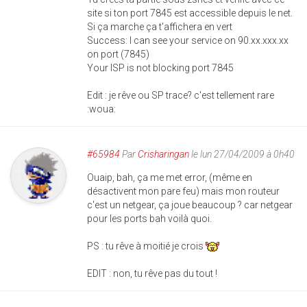
site si ton port 7845 est accessible depuis le net.
Si ça marche ça t'affichera en vert
Success: I can see your service on 90.xx.xxx.xx
on port (7845)
Your ISP is not blocking port 7845
Edit : je rêve ou SP trace? c'est tellement rare
:woua:
#65984
Par
Crisharingan
le lun 27/04/2009 à 0h40
Ouaip, bah, ça me met error, (même en
désactivent mon pare feu) mais mon routeur
c'est un netgear, ça joue beaucoup ? car netgear
pour les ports bah voilà quoi.
PS : tu rêve à moitié je crois
EDIT : non, tu rêve pas du tout !