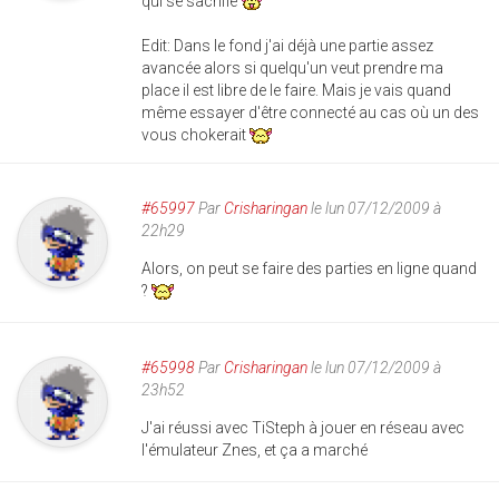
qui se sacrifie
Edit: Dans le fond j'ai déjà une partie assez
avancée alors si quelqu'un veut prendre ma
place il est libre de le faire. Mais je vais quand
même essayer d'être connecté au cas où un des
vous chokerait
#65997
Par
Crisharingan
le lun 07/12/2009 à
22h29
Alors, on peut se faire des parties en ligne quand
?
#65998
Par
Crisharingan
le lun 07/12/2009 à
23h52
J'ai réussi avec TiSteph à jouer en réseau avec
l'émulateur Znes, et ça a marché