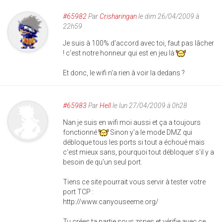
#65982
Par
Crisharingan
le dim 26/04/2009 à
22h59
Je suis à 100% d'accord avec toi, faut pas lâcher
! c'est notre honneur qui est en jeu là
Et donc, le wifi n'a rien à voir la dedans ?
#65983
Par
Hell
le lun 27/04/2009 à 0h28
Nan je suis en wifi moi aussi et ça a toujours
fonctionné
Sinon y'a le mode DMZ qui
débloque tous les ports si tout a échoué mais
c'est mieux sans, pourquoi tout débloquer s'il y a
besoin de qu'un seul port.
Tiens ce site pourrait vous servir à tester votre
port TCP :
http://www.canyouseeme.org/
Tu crées ta partie sous zsnes et vérifie avec ce