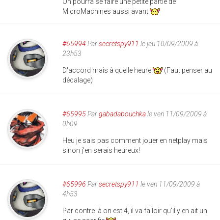
On pourra se faire une petite partie de
MicroMachines aussi avant
#65994
Par
secretspy911
le jeu 10/09/2009 à
23h53
D'accord mais à quelle heure
(Faut penser au
décalage)
#65995
Par
gabadabouchka
le ven 11/09/2009 à
0h09
Heu je sais pas comment jouer en netplay mais
sinon j'en serais heureux!
#65996
Par
secretspy911
le ven 11/09/2009 à
4h53
Par contre là on est 4, il va falloir qu'il y en ait un