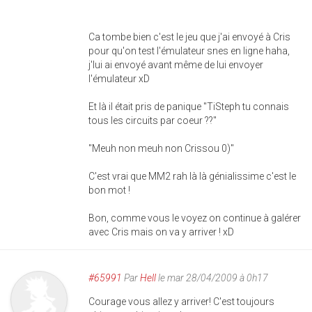
Ca tombe bien c'est le jeu que j'ai envoyé à Cris
pour qu'on test l'émulateur snes en ligne haha,
j'lui ai envoyé avant même de lui envoyer
l'émulateur xD
Et là il était pris de panique "TiSteph tu connais
tous les circuits par coeur ??"
"Meuh non meuh non Crissou 0)"
C'est vrai que MM2 rah là là génialissime c'est le
bon mot !
Bon, comme vous le voyez on continue à galérer
avec Cris mais on va y arriver ! xD
#65991
Par
Hell
le mar 28/04/2009 à 0h17
Courage vous allez y arriver! C'est toujours