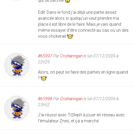
qui se sacrifie
Edit: Dans le fond j'ai déjà une partie assez
avancée alors si quelqu'un veut prendre ma
place il est libre de le faire. Mais je vais quand
même essayer d'être connecté au cas où un des
vous chokerait
#65997
Par
Crisharingan
le lun 07/12/2009 à
22h29
Alors, on peut se faire des parties en ligne quand
?
#65998
Par
Crisharingan
le lun 07/12/2009 à
23h52
J'ai réussi avec TiSteph à jouer en réseau avec
l'émulateur Znes, et ça a marché