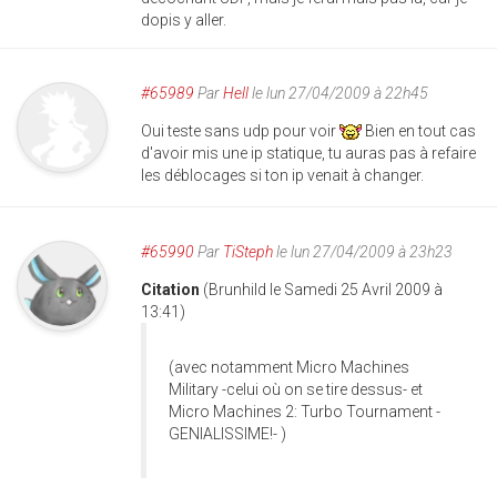
dopis y aller.
#65989
Par
Hell
le lun 27/04/2009 à 22h45
Oui teste sans udp pour voir
Bien en tout cas
d'avoir mis une ip statique, tu auras pas à refaire
les déblocages si ton ip venait à changer.
#65990
Par
TiSteph
le lun 27/04/2009 à 23h23
Citation
(Brunhild le Samedi 25 Avril 2009 à
13:41)
(avec notamment Micro Machines
Military -celui où on se tire dessus- et
Micro Machines 2: Turbo Tournament -
GENIALISSIME!- )