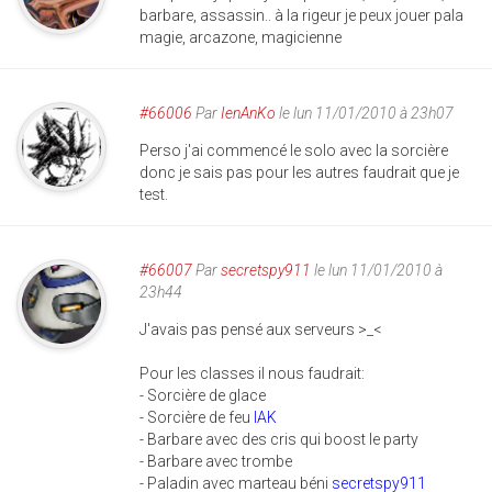
barbare, assassin.. à la rigeur je peux jouer pala
magie, arcazone, magicienne
#66006
Par
IenAnKo
le lun 11/01/2010 à 23h07
Perso j'ai commencé le solo avec la sorcière
donc je sais pas pour les autres faudrait que je
test.
#66007
Par
secretspy911
le lun 11/01/2010 à
23h44
J'avais pas pensé aux serveurs >_<
Pour les classes il nous faudrait:
- Sorcière de glace
- Sorcière de feu
IAK
- Barbare avec des cris qui boost le party
- Barbare avec trombe
- Paladin avec marteau béni
secretspy911