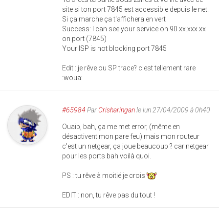
site si ton port 7845 est accessible depuis le net.
Si ça marche ça t'affichera en vert
Success: I can see your service on 90.xx.xxx.xx
on port (7845)
Your ISP is not blocking port 7845
Edit : je rêve ou SP trace? c'est tellement rare
:woua:
#65984
Par
Crisharingan
le lun 27/04/2009 à 0h40
Ouaip, bah, ça me met error, (même en
désactivent mon pare feu) mais mon routeur
c'est un netgear, ça joue beaucoup ? car netgear
pour les ports bah voilà quoi.
PS : tu rêve à moitié je crois
EDIT : non, tu rêve pas du tout !