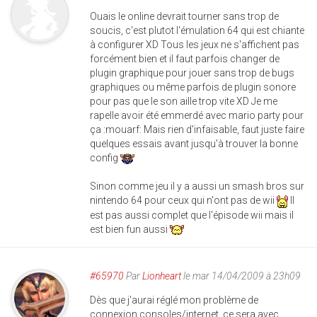
Ouais le online devrait tourner sans trop de
soucis, c'est plutot l'émulation 64 qui est chiante
à configurer XD Tous les jeux ne s'affichent pas
forcément bien et il faut parfois changer de
plugin graphique pour jouer sans trop de bugs
graphiques ou même parfois de plugin sonore
pour pas que le son aille trop vite XD Je me
rapelle avoir été emmerdé avec mario party pour
ça :mouarf: Mais rien d'infaisable, faut juste faire
quelques essais avant jusqu'à trouver la bonne
config
Sinon comme jeu il y a aussi un smash bros sur
nintendo 64 pour ceux qui n'ont pas de wii
Il
est pas aussi complet que l'épisode wii mais il
est bien fun aussi
#65970
Par
Lionheart
le mar 14/04/2009 à 23h09
Dès que j'aurai réglé mon problème de
connexion consoles/internet, ce sera avec