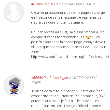
#65985
Par
Hell
le lun 27/04/2009 à 10h18
C'était impressionnant de voir la page se charger
en 1 seconde sans message d'erreur mais ça
n'aura pas duré longtemps :aaarg:
Pour en revenir au sujet, j'avais un netgear à une
époque et zsnes fonctionnait aussi
Tu es
peut être pas dans la bonne page, essaye de voir
si tu as quelque chose comme sur ce guide pour
zsnes :
http://www.portforward.com/english/routers/po
#65986
Par
Crisharingan
le lun 27/04/2009 à
17h58
Je viens de faire tout, changer l'IP statique (car
avant cette action, j'étais en IP automatique, DNS
automatique etc...), je fais à la lettre ce qui est
marqué sur ton lien, et bah je vérifie si le port est