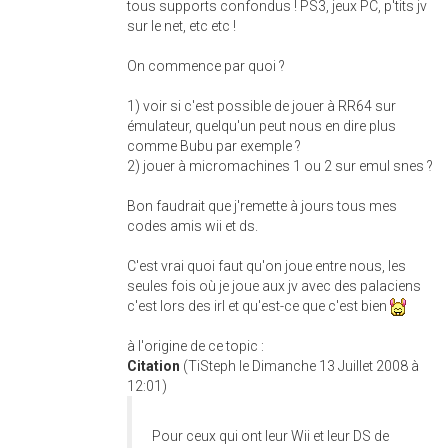
tous supports confondus ! PS3, jeux PC, p'tits jv
sur le net, etc etc !
On commence par quoi ?
1) voir si c'est possible de jouer à RR64 sur
émulateur, quelqu'un peut nous en dire plus
comme Bubu par exemple ?
2) jouer à micromachines 1 ou 2 sur emul snes ?
Bon faudrait que j'remette à jours tous mes
codes amis wii et ds.
C'est vrai quoi faut qu'on joue entre nous, les
seules fois où je joue aux jv avec des palaciens
c'est lors des irl et qu'est-ce que c'est bien
à l'origine de ce topic :
Citation
(TiSteph le Dimanche 13 Juillet 2008 à
12:01)
Pour ceux qui ont leur Wii et leur DS de