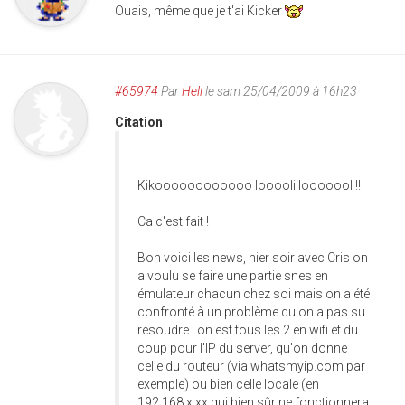
Ouais, même que je t'ai Kicker
#65974
Par
Hell
le sam 25/04/2009 à 16h23
Citation
Kikoooooooooooo looooliilooooool !!
Ca c'est fait !
Bon voici les news, hier soir avec Cris on
a voulu se faire une partie snes en
émulateur chacun chez soi mais on a été
confronté à un problème qu'on a pas su
résoudre : on est tous les 2 en wifi et du
coup pour l'IP du server, qu'on donne
celle du routeur (via whatsmyip.com par
exemple) ou bien celle locale (en
192.168.x.xx qui bien sûr ne fonctionnera