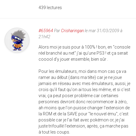
439 lectures
#65964
Par
Crisharingan
le mar 31/03/2009 à
21h42
Alors moi je suis pour à 100% ! bon, en "console
réel branché au net" j'ai qu'une PS3 ! et ça serait
cooool d'y jouer ensemble, bien sûr .
Pour les émulateurs, moi dans mon cas ça va
ramer au début (dans ma tête) car je ne joue
jamais en réseau avec mes émulateurs, aussi, je
crois qu'il faut qu'on ai tous les même, et si c'est
vrai, ça peut poser problème car certaines
personnes devront donc recommencer à zéro,
ah moins que l'on puisse changer l'extension de
la ROM et de la SAVE pour "le nouvel ému", c'est
possible car je l'ai fait avec pokémon or, je j'ai
juste trifouillé l'extension, après, ça marche pas
à tout les coups.