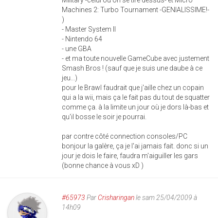
Machines 2: Turbo Tournament -GENIALISSIME!-
)
- Master System II
- Nintendo 64
- une GBA
- et ma toute nouvelle GameCube avec justement
Smash Bros ! (sauf que je suis une daube à ce
jeu...)
pour le Brawl faudrait que j'aille chez un copain
qui a la wii, mais ça le fait pas du tout de squatter
comme ça. à la limite un jour où je dors là-bas et
qu'il bosse le soir je pourrai.
par contre côté connection consoles/PC
bonjour la galère, ça je l'ai jamais fait. donc si un
jour je dois le faire, faudra m'aiguiller les gars
(bonne chance à vous xD )
#65973
Par
Crisharingan
le sam 25/04/2009 à
14h09