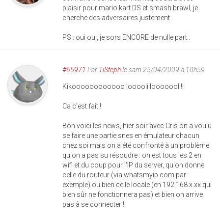
plaisir pour mario kart DS et smash brawl, je
cherche des adversaires justement
PS : oui oui, je sors ENCORE de nulle part..
#65971
Par
TiSteph
le sam 25/04/2009 à 10h59
Kikoooooooooooo looooliilooooool !!
Ca c'est fait !
Bon voici les news, hier soir avec Cris on a voulu
se faire une partie snes en émulateur chacun
chez soi mais on a été confronté à un problème
qu'on a pas su résoudre : on est tous les 2 en
wifi et du coup pour l'IP du server, qu'on donne
celle du routeur (via whatsmyip.com par
exemple) ou bien celle locale (en 192.168.x.xx qui
bien sûr ne fonctionnera pas) et bien on arrive
pas à se connecter !