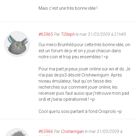
Mais c'est une très bonne idée !
#65965
Par
TiSteph
le mar 31/03/2009 à 21h49
Oui merci Brunhild pour cette très bonne idée, on
est un forum de jv et on y joue chacun dans
notre coin et trop peu ensembles ! =p
Pour ma part je peux jouer online sur wii et ds. Je
n'ai pas de ps3 désolé Crishewingum. Après
niveau émulateur, faut qu'on fasse des
recherches sur comment jouer online, les
recenser puis faut aussi que j'retrouve mon pad
ordi et j'serai opérationnel ! =p
Cool que tu sois partant à fond Crisprols =p
#65966
Par
Crisharingan
le mar 31/03/2009 à