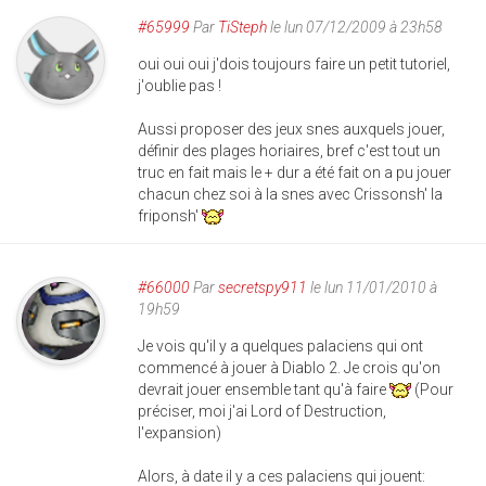
#65999
Par
TiSteph
le lun 07/12/2009 à 23h58
oui oui oui j'dois toujours faire un petit tutoriel,
j'oublie pas !
Aussi proposer des jeux snes auxquels jouer,
définir des plages horiaires, bref c'est tout un
truc en fait mais le + dur a été fait on a pu jouer
chacun chez soi à la snes avec Crissonsh' la
friponsh'
#66000
Par
secretspy911
le lun 11/01/2010 à
19h59
Je vois qu'il y a quelques palaciens qui ont
commencé à jouer à Diablo 2. Je crois qu'on
devrait jouer ensemble tant qu'à faire
(Pour
préciser, moi j'ai Lord of Destruction,
l'expansion)
Alors, à date il y a ces palaciens qui jouent: