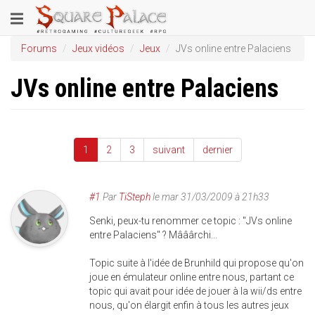
Aller
Toggle
au
contenu
navigation
Forums
Jeux vidéos
Jeux
JVs online entre Palaciens
principal
JVs online entre Palaciens
1
2
3
suivant
dernier
#1
Par
TiSteph
le
mar 31/03/2009 à 21h33
Senki, peux-tu renommer ce topic : "JVs online
entre Palaciens" ? Mââârchi...
Topic suite à l'idée de Brunhild qui propose qu'on
joue en émulateur online entre nous, partant ce
topic qui avait pour idée de jouer à la wii/ds entre
nous, qu'on élargit enfin à tous les autres jeux