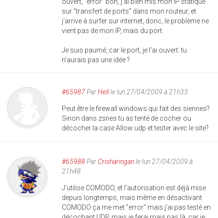
ouvert, "error" bon, j'ai bien mis mon IP statique
sur "transfert de ports" dans mon routeur, et
j'arrive à surfer sur internet, donc, le problème ne
vient pas de mon IP, mais du port.
Je suis paumé, car le port, je l'ai ouvert. tu
n'aurais pas une idée ?
#65987
Par
Hell
le lun 27/04/2009 à 21h33
Peut être le firewall windows qui fait des siennes?
Sinon dans zsnes tu as tenté de cocher ou
décocher la case Allow udp et tester avec le site?
#65988
Par
Crisharingan
le lun 27/04/2009 à
21h48
J'utilise COMODO, et l'autorisation est déjà mise
depuis longtemps, mais même en désactivant
COMODO ça me met "error" mais j'ai pas testé en
décochant UDP, mais je ferai mais pas là, car je