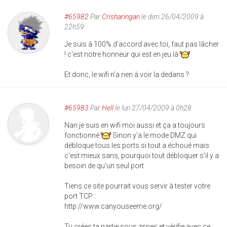
#65982
Par
Crisharingan
le dim 26/04/2009 à
22h59
Je suis à 100% d'accord avec toi, faut pas lâcher
! c'est notre honneur qui est en jeu là
Et donc, le wifi n'a rien à voir la dedans ?
#65983
Par
Hell
le lun 27/04/2009 à 0h28
Nan je suis en wifi moi aussi et ça a toujours
fonctionné
Sinon y'a le mode DMZ qui
débloque tous les ports si tout a échoué mais
c'est mieux sans, pourquoi tout débloquer s'il y a
besoin de qu'un seul port.
Tiens ce site pourrait vous servir à tester votre
port TCP :
http://www.canyouseeme.org/
Tu crées ta partie sous zsnes et vérifie avec ce