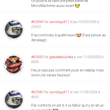
On pourra se faire une petite partie de
MicroMachines aussi avant
#65994
Par
secretspy911
le jeu 10/09/2009 à
23h53
D'accord mais à quelle heure
(Faut penser au
décalage)
#65995
Par
gabadabouchka
le ven 11/09/2009 à
0h09
Heu je sais pas comment jouer en netplay mais
sinon j'en serais heureux!
#65996
Par
secretspy911
le ven 11/09/2009 à
4h53
Par contre là on est 4, il va falloir qu'il y en ait un