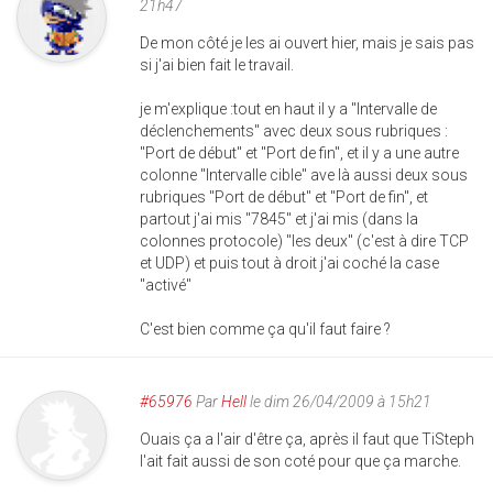
21h47
De mon côté je les ai ouvert hier, mais je sais pas
si j'ai bien fait le travail.
je m'explique :tout en haut il y a "Intervalle de
déclenchements" avec deux sous rubriques :
"Port de début" et "Port de fin", et il y a une autre
colonne "Intervalle cible" ave là aussi deux sous
rubriques "Port de début" et "Port de fin", et
partout j'ai mis "7845" et j'ai mis (dans la
colonnes protocole) "les deux" (c'est à dire TCP
et UDP) et puis tout à droit j'ai coché la case
"activé"
C'est bien comme ça qu'il faut faire ?
#65976
Par
Hell
le dim 26/04/2009 à 15h21
Ouais ça a l'air d'être ça, après il faut que TiSteph
l'ait fait aussi de son coté pour que ça marche.