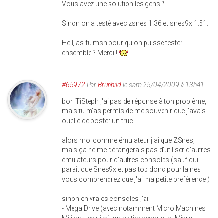
Vous avez une solution les gens ?
Sinon on a testé avec zsnes 1.36 et snes9x 1.51.
Hell, as-tu msn pour qu'on puisse tester
ensemble ? Merci !
#65972
Par
Brunhild
le sam 25/04/2009 à 13h41
bon TiSteph j'ai pas de réponse à ton problème,
mais tu m'as permis de me souvenir que j'avais
oublié de poster un truc...
alors moi comme émulateur j'ai que ZSnes,
mais ça ne me dérangerais pas d'utiliser d'autres
émulateurs pour d'autres consoles (sauf qui
parait que Snes9x et pas top donc pour la nes
vous comprendrez que j'ai ma petite préférence )
sinon en vraies consoles j'ai:
- Mega Drive (avec notamment Micro Machines
Military -celui où on se tire dessus- et Micro