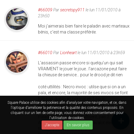
#66009
Par
secretspy911
le lun 11/01/2010 à
23h50
Moi j'aimerais bien faire le paladin avec marteaux
bénis, c'est ma classe préférée.
#66010
Par
Lionheart
le lun 11/01/2010 à 23h59
L'assassin passe encore si quelqu'un qui sait
VRAIMENT le jouer le joue.. l'arcazone peut faire
la chieuse de service... pour le drood je dit rien
coté uttilités : Necro invoc : utilse que si on a un
pala, et encore, la majorité de ses invocs se font
tuer pas diablo en normal en 1 coup
Square Palace utilise des cookies afin d'analyser votre navigation, et ce, dans
sorcière de glace : nous en faut une
l'optique d'améliorer la petinence et la qualité des contenus proposés. En
Barbares : Un seul peut suffire
cliquant sur un lien de cette page, vous donnez votre consentement pour
Paladin ! 2 voir un seul suffisent, pas 3
l'utilisation de cookies.
Amazone : Faut la spé laces/javalot électrique à
J'accepte
En savoir plus
fond, je peux prendre ce role