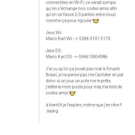
connectées en Wi-Fi, ce serait sympa
qu'on s'échange nos codes amis afin
qu'on se fasse 2-3 parties entre nous
comme ça pour rigouler
Jeux Wii :
Mario Kart Wii --> 5284-3101-5170
Jeux DS :
Mario Kart DS --> 094610854986
J'ai vu qu'ici ça jouait pas mal à Smash
Brawl, je ne pense pas me l'acheter en pal
donc si un jour un pote me le prête,
j'éditerai mon poste pour màj ma liste de
codes amis
à bientôt je l'espère, même que j'en rêve !!
:aaarg: