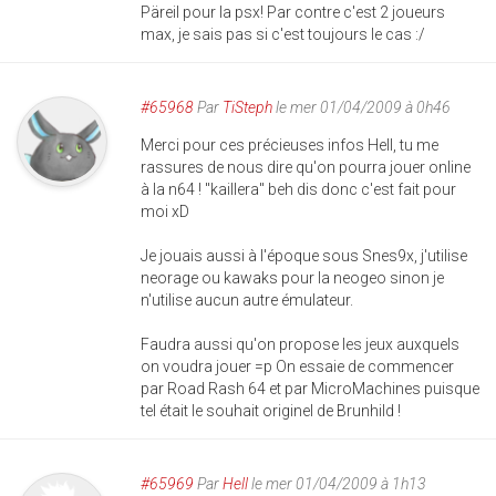
Päreil pour la psx! Par contre c'est 2 joueurs
max, je sais pas si c'est toujours le cas :/
#65968
Par
TiSteph
le mer 01/04/2009 à 0h46
Merci pour ces précieuses infos Hell, tu me
rassures de nous dire qu'on pourra jouer online
à la n64 ! "kaillera" beh dis donc c'est fait pour
moi xD
Je jouais aussi à l'époque sous Snes9x, j'utilise
neorage ou kawaks pour la neogeo sinon je
n'utilise aucun autre émulateur.
Faudra aussi qu'on propose les jeux auxquels
on voudra jouer =p On essaie de commencer
par Road Rash 64 et par MicroMachines puisque
tel était le souhait originel de Brunhild !
#65969
Par
Hell
le mer 01/04/2009 à 1h13