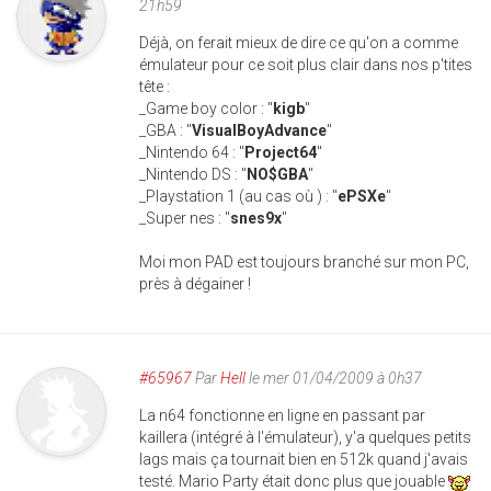
21h59
Déjà, on ferait mieux de dire ce qu'on a comme
émulateur pour ce soit plus clair dans nos p'tites
tête :
_Game boy color : "
kigb
"
_GBA : "
VisualBoyAdvance
"
_Nintendo 64 : "
Project64
"
_Nintendo DS : "
NO$GBA
"
_Playstation 1 (au cas où ) : "
ePSXe
"
_Super nes : "
snes9x
"
Moi mon PAD est toujours branché sur mon PC,
près à dégainer !
#65967
Par
Hell
le mer 01/04/2009 à 0h37
La n64 fonctionne en ligne en passant par
kaillera (intégré à l'émulateur), y'a quelques petits
lags mais ça tournait bien en 512k quand j'avais
testé. Mario Party était donc plus que jouable