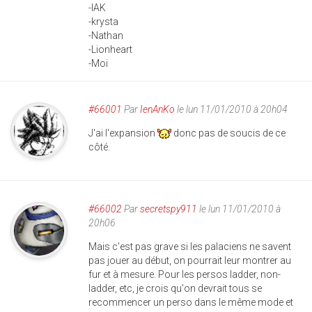
-IAK
-krysta
-Nathan
-Lionheart
-Moi
#66001
Par
IenAnKo
le lun 11/01/2010 à 20h04
J'ai l'expansion
donc pas de soucis de ce
côté.
#66002
Par
secretspy911
le lun 11/01/2010 à
20h06
Mais c'est pas grave si les palaciens ne savent
pas jouer au début, on pourrait leur montrer au
fur et à mesure. Pour les persos ladder, non-
ladder, etc, je crois qu'on devrait tous se
recommencer un perso dans le même mode et