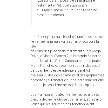
(2d) est juste impossible à retranscrire
réellement en 3d, quelle que soit la
puissance, même future. Le cell-shading
c'est autre chose).
haha! non, j'ai jamais touché à une Ps de ma vie,
j'en ai même jamais vu (sauf en photo ou à la
télé ).
en consoles je connais réellement que la Mega
Drive, la Master System 2, la Nintendo 64 parce
que je les ai et le Game Cube parce que je joue à
Mario Kart chez et avec mon cousin dessus. à
part ça... ben c'est le vide intersidéral :lol:
mais au vu des déplacements et des graphismes
corporels j'ai remarqué que ça paraissait louche
pour un jeu en lui-même, trop fin et trop net.
quant à mon émulateur, vérifier les répertoires
c'est la deuxième chose que j'ai faite, après avoir
vérifié quelles sauvegardes fonctionnaient.