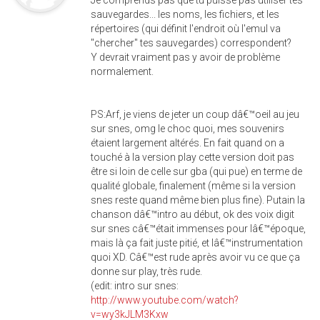
Je comprends pas que tu puisse pas utiliser tes
sauvegardes... les noms, les fichiers, et les
répertoires (qui définit l'endroit où l'emul va
"chercher" tes sauvegardes) correspondent?
Y devrait vraiment pas y avoir de problème
normalement.
PS:Arf, je viens de jeter un coup dâ€™oeil au jeu
sur snes, omg le choc quoi, mes souvenirs
étaient largement altérés. En fait quand on a
touché à la version play cette version doit pas
être si loin de celle sur gba (qui pue) en terme de
qualité globale, finalement (même si la version
snes reste quand même bien plus fine). Putain la
chanson dâ€™intro au début, ok des voix digit
sur snes câ€™était immenses pour lâ€™époque,
mais là ça fait juste pitié, et lâ€™instrumentation
quoi XD. Câ€™est rude après avoir vu ce que ça
donne sur play, très rude.
(edit: intro sur snes:
http://www.youtube.com/watch?
v=wy3kJLM3Kxw