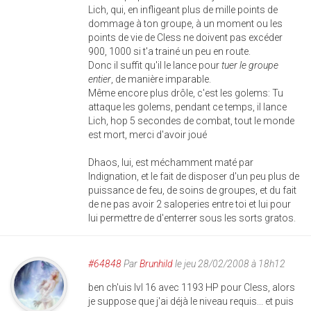
Lich, qui, en infligeant plus de mille points de
dommage à ton groupe, à un moment ou les
points de vie de Cless ne doivent pas excéder
900, 1000 si t'a trainé un peu en route.
Donc il suffit qu'il le lance pour
tuer le groupe
entier
, de manière imparable.
Même encore plus drôle, c'est les golems: Tu
attaque les golems, pendant ce temps, il lance
Lich, hop 5 secondes de combat, tout le monde
est mort, merci d'avoir joué
Dhaos, lui, est méchamment maté par
Indignation, et le fait de disposer d'un peu plus de
puissance de feu, de soins de groupes, et du fait
de ne pas avoir 2 saloperies entre toi et lui pour
lui permettre de d'enterrer sous les sorts gratos.
#64848
Par
Brunhild
le jeu 28/02/2008 à 18h12
ben ch'uis lvl 16 avec 1193 HP pour Cless, alors
je suppose que j'ai déjà le niveau requis... et puis