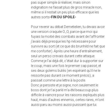
pas super simple à réaliser, mais sinon
indignation ne faisait plus de gros miracle non,
même si il restait un peu plus efficace que les
autres sorts
-FIN DU SPOILE-
Pour revenir au débat Demetielien, tu devais avoir
une version craquée O_O, parce-que moi qui
fuyais la moitié des combats avant de l'affronter
j'avais déjà presque les hp nécessaire pour
survivre au sort (et ce que dis brunhild ne fait que
me conforter). Après une heure d'entraînement,
seul un perso crevais durant cette attaque.
Comme je l'ai déjà dit, c'était dur à supporter sur
le coup, mais une fois le premier cap passé, et
ses deux golems butés (en espérant qu'il ne le
ressorte pas durant ce moment précis), a
passait comme une lettre à la poste.
Donc je persiste et je signe, non seulement le
boss dont je t'ai parlé m'a été beaucoup plus
difficile à vaincre pour les raisons expliqués plus
haut, mais d'autres ennemis, certes rares, m'ont
aussi paru au moins aussi puissant que lui.