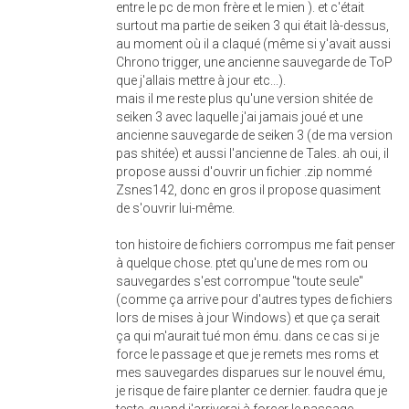
entre le pc de mon frère et le mien ). et c'était
surtout ma partie de seiken 3 qui était là-dessus,
au moment où il a claqué (même si y'avait aussi
Chrono trigger, une ancienne sauvegarde de ToP
que j'allais mettre à jour etc...).
mais il me reste plus qu'une version shitée de
seiken 3 avec laquelle j'ai jamais joué et une
ancienne sauvegarde de seiken 3 (de ma version
pas shitée) et aussi l'ancienne de Tales. ah oui, il
propose aussi d'ouvrir un fichier .zip nommé
Zsnes142, donc en gros il propose quasiment
de s'ouvrir lui-même.
ton histoire de fichiers corrompus me fait penser
à quelque chose. ptet qu'une de mes rom ou
sauvegardes s'est corrompue "toute seule"
(comme ça arrive pour d'autres types de fichiers
lors de mises à jour Windows) et que ça serait
ça qui m'aurait tué mon ému. dans ce cas si je
force le passage et que je remets mes roms et
mes sauvegardes disparues sur le nouvel ému,
je risque de faire planter ce dernier. faudra que je