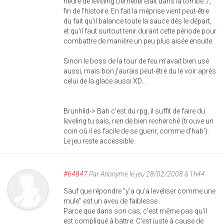
heure de leveling Demetiel était dans la tombe :/,
fin de l'histoire. En fait la méprise vient peut-être
du fait qu'il balance toute la sauce dès le départ,
et qu'il faut surtout tenir durant cette période pour
combattre de manière un peu plus aisée ensuite.
Sinon le boss de la tour de feu m'avait bien usé
aussi, mais bon j'aurais peut-être du le voir après
celui de la glace aussi XD...
Brunhild-> Bah c'est du rpg, il suffit de faire du
leveling tu sais, rien de bien recherché (trouve un
coin où il es facile de se guerir, comme d'hab').
Le jeu reste accessible.
#64847
Par
Anonyme
le jeu 28/02/2008 à 1h44
Sauf que répondre "y'a qu'a leveliser comme une
mule" est un aveu de faiblesse.
Parce que dans son cas, c'est même pas qu'il
est compliqué à battre. C'est juste à cause de