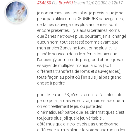
#64859
Par
Brunhild
le sam 12/07/2008 à 12h17
je comprends pas non plus. je précise que je ne
peux pas utiliser mes DERNIERES sauvegardes,
certaines sauvegardes plus anciennes sont
encore présentes. il y a aussi certaines Roms
que Zsnes ne trouve plus. pourtant je n'ai changé
aucun nom, tout est resté comme avant que
mon ancien Zsnes ne fonctionne plus, et j'ai
placé le nouveau dans le même dossier que
l'ancien. j'y comprends pas grand chose. je vais
essayer de multiples manipulations (soit
différents transferts de roms et sauvegardes),
toute façon au point où j'en suis j'ai pas grand
chose à perdre.
pour le jeu sur PS, c'est vrai qu'il a l'air plus joli.
perso je l'ai jamais vu en vrai, mais est-ce que là
on voit réellement le jeu ou juste des
cinématiques? parce que les cinématiques c'est
toujours plus joli que le jeu véritable...
côté musique d'intro je vois pas une énorme
différence. je m'explique: la voix casse moins les