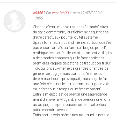
#64862
Par
xenofab00
le sam 12/07/2008 à
12h55
Change d'emu et va voir sur des "grands" sites
du style gametronic, leur fichier ne risquent pas
d'être défectueux pour tel ou tel système.
Space ton machin quand même, surtout que t'es
pas encore arrivée au fameux "bug du poulet",
mythique ce truc. D'ailleurs si ta rom est vieille, il y
a de grandes chances qu'elle face partie des
premières vagues de patchs de traduction fr sur
ToP, qui ont eux-même de grandes chances de
générer ce bug (jamais compris l'éléments
déterminant qui le provoquait, mais si ça le fait
une fois c'est inutile de recommencer pour voir,
ça le fera tout le temps au même moment).
Enfin le mieux c'est de prévoir une sauvegarde
avant d'arriver à Midgard, et de prendre une rom
us ou jap juste pour passer cet endroit précis,
puis reprendre avec la fr.
Enfin bref, je vois même pas pourquoi je pars là-