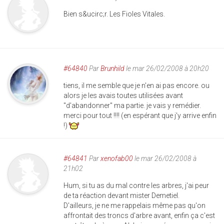
Bien s&ucirc;r. Les Fioles Vitales.
#64840
Par
Brunhild
le mar 26/02/2008 à 20h20
tiens, il me semble que je n'en ai pas encore. ou
alors je les avais toutes utilisées avant
"d'abandonner" ma partie. je vais y remédier.
merci pour tout !!!! (en espérant que j'y arrive enfin
!)
#64841
Par
xenofab00
le mar 26/02/2008 à
21h02
Hum, si tu as du mal contre les arbres, j'ai peur
de ta réaction devant mister Demetiel.
D'ailleurs, je ne me rappelais même pas qu'on
affrontait des troncs d'arbre avant, enfin ça c'est