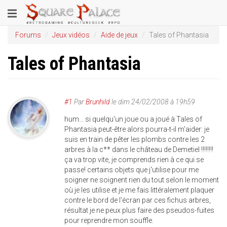
Aller
Toggle
au
contenu
navigation
Forums
Jeux vidéos
Aide de jeux
Tales of Phantasia
principal
Tales of Phantasia
#1
Par
Brunhild
le
dim 24/02/2008 à 19h59
hum... si quelqu'un joue ou a joué à Tales of
Phantasia peut-être alors pourra-t-il m'aider: je
suis en train de pêter les plombs contre les 2
arbres à la c** dans le château de Demetiel !!!!!!!!
ça va trop vite, je comprends rien à ce qui se
passe! certains objets que j'utilise pour me
soigner ne soignent rien du tout selon le moment
où je les utilise et je me fais littéralement plaquer
contre le bord de l'écran par ces fichus arbres,
résultat je ne peux plus faire des pseudos-fuites
pour reprendre mon souffle.