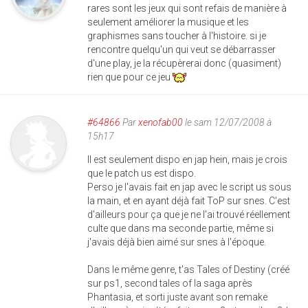
rares sont les jeux qui sont refais de manière à
seulement améliorer la musique et les
graphismes sans toucher à l'histoire. si je
rencontre quelqu'un qui veut se débarrasser
d'une play, je la récupèrerai donc (quasiment)
rien que pour ce jeu
#64866
Par
xenofab00
le sam 12/07/2008 à
15h17
Il est seulement dispo en jap hein, mais je crois
que le patch us est dispo.
Perso je l'avais fait en jap avec le script us sous
la main, et en ayant déjà fait ToP sur snes. C'est
d'ailleurs pour ça que je ne l'ai trouvé réellement
culte que dans ma seconde partie, même si
j'avais déjà bien aimé sur snes à l'époque.
Dans le même genre, t'as Tales of Destiny (créé
sur ps1, second tales of la saga après
Phantasia, et sorti juste avant son remake