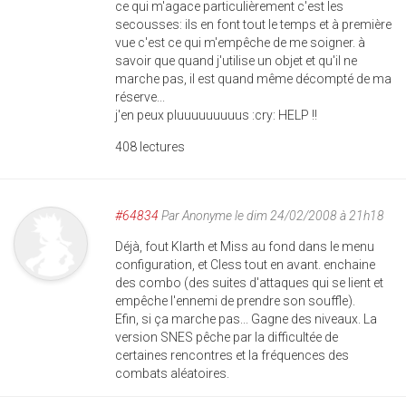
ce qui m'agace particulièrement c'est les
secousses: ils en font tout le temps et à première
vue c'est ce qui m'empêche de me soigner. à
savoir que quand j'utilise un objet et qu'il ne
marche pas, il est quand même décompté de ma
réserve...
j'en peux pluuuuuuuuus :cry: HELP !!
408 lectures
#64834
Par
Anonyme
le dim 24/02/2008 à 21h18
Déjà, fout Klarth et Miss au fond dans le menu
configuration, et Cless tout en avant. enchaine
des combo (des suites d'attaques qui se lient et
empêche l'ennemi de prendre son souffle).
Efin, si ça marche pas... Gagne des niveaux. La
version SNES pêche par la difficultée de
certaines rencontres et la fréquences des
combats aléatoires.