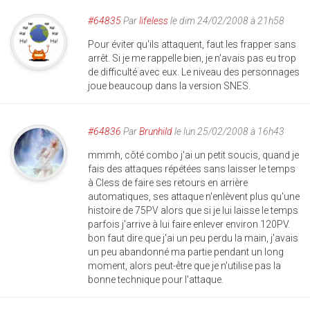
#64835
Par
lifeless
le dim 24/02/2008 à 21h58
Pour éviter qu'ils attaquent, faut les frapper sans
arrêt. Si je me rappelle bien, je n'avais pas eu trop
de difficulté avec eux. Le niveau des personnages
joue beaucoup dans la version SNES.
#64836
Par
Brunhild
le lun 25/02/2008 à 16h43
mmmh, côté combo j'ai un petit soucis, quand je
fais des attaques répétées sans laisser le temps
à Cless de faire ses retours en arrière
automatiques, ses attaque n'enlèvent plus qu'une
histoire de 75PV alors que si je lui laisse le temps
parfois j'arrive à lui faire enlever environ 120PV.
bon faut dire que j'ai un peu perdu la main, j'avais
un peu abandonné ma partie pendant un long
moment, alors peut-être que je n'utilise pas la
bonne technique pour l'attaque.