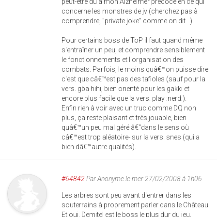
peut-être du à mon Alzheimer précoce en ce qui
concerne les monstres de jv (cherchez pas à
comprendre, "private joke" comme on dit...).
Pour certains boss de ToP il faut quand même
s'entraîner un peu, et comprendre sensiblement
le fonctionnements et l'organisation des
combats. Parfois, le moins quâ€™on puisse dire
c'est que câ€™est pas des tafioles (sauf pour la
vers. gba hihi, bien orienté pour les gakki et
encore plus facile que la vers. play :nerd:).
Enfin rien à voir avec un truc comme DQ non
plus, ça reste plaisant et très jouable, bien
quâ€™un peu mal géré â€“dans le sens où
câ€™est trop aléatoire- sur la vers. snes (qui a
bien dâ€™autre qualités).
#64842
Par
Anonyme
le mer 27/02/2008 à 1h06
Les arbres sont peu avant d'entrer dans les
souterrains à proprement parler dans le Château.
Et oui, Demitel est le boss le plus dur du jeu,