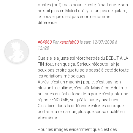
oreilles (ouf) mais pour le reste, à part que le son
ne soit plus en Midi et qu'il y ait un peu de guitare,
je trouve que c'est pas énorme comme
différence.
#64860
Par
xenofab00
le sam 12/07/2008 à
12h28
Ouais elle a juste été réorchestrée du DEBUT A LA
FIN :fou:, rien que ça. Sérieux réécoute l'air je
peux pas croire que tu sois passé à coté de toute
les variations mélodiques.
Après, c'est un machin j-pop et c'est pas non
plus un truc ultime, c'est sûr. Mais à coté du truc
sur snes qui fait a fond de la peine c'est juste une
réprise ENORME, vu qu'à la base y avait rien.
C'est bien dans la différence entre les deux que
portait ma remarque, plus que sur sa qualité en
elle-même.
Pour les images évidemment que c'est des