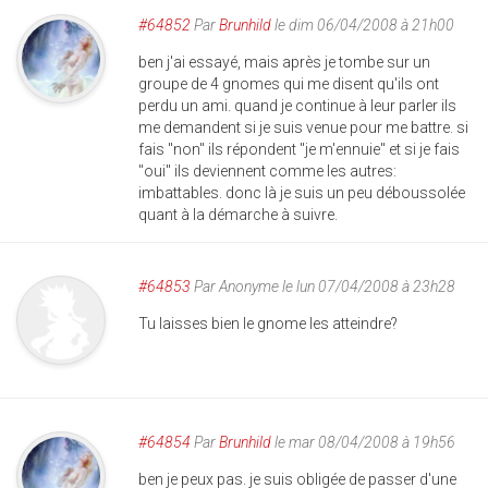
#64852
Par
Brunhild
le dim 06/04/2008 à 21h00
ben j'ai essayé, mais après je tombe sur un
groupe de 4 gnomes qui me disent qu'ils ont
perdu un ami. quand je continue à leur parler ils
me demandent si je suis venue pour me battre. si
fais "non" ils répondent "je m'ennuie" et si je fais
"oui" ils deviennent comme les autres:
imbattables. donc là je suis un peu déboussolée
quant à la démarche à suivre.
#64853
Par
Anonyme
le lun 07/04/2008 à 23h28
Tu laisses bien le gnome les atteindre?
#64854
Par
Brunhild
le mar 08/04/2008 à 19h56
ben je peux pas. je suis obligée de passer d'une