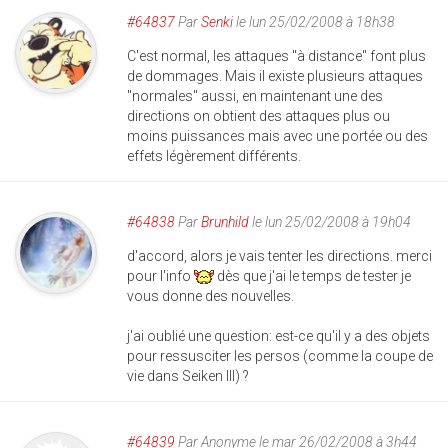
#64837
Par
Senki
le lun 25/02/2008 à 18h38
C'est normal, les attaques "à distance" font plus
de dommages. Mais il existe plusieurs attaques
"normales" aussi, en maintenant une des
directions on obtient des attaques plus ou
moins puissances mais avec une portée ou des
effets légèrement différents.
#64838
Par
Brunhild
le lun 25/02/2008 à 19h04
d'accord, alors je vais tenter les directions. merci
pour l'info
dès que j'ai le temps de tester je
vous donne des nouvelles.
j'ai oublié une question: est-ce qu'il y a des objets
pour ressusciter les persos (comme la coupe de
vie dans Seiken III) ?
#64839
Par
Anonyme
le mar 26/02/2008 à 3h44