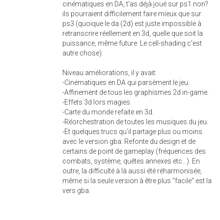
cinématiques en DA, t'as déjà joué sur ps1 non?
ils pourraient difficilement faire mieux que sur
ps3 (quoique le da (2d) est juste impossible à
retranscrire réellement en 3d, quelle que soit la
puissance, même future. Le cell-shading c'est
autre chose).
Niveau améliorations, il y avait:
-Cinématiques en DA qui parsèment le jeu.
-Affinement de tous les graphismes 2d in-game.
-Effets 3d lors magies.
-Carte du monde refaite en 3d.
-Réorchestration de toutes les musiques du jeu.
-Et quelques trucs qu'il partage plus ou moins
avec le version gba: Refonte du design et de
certains de point de gameplay (fréquences des
combats, système, quêtes annexes etc...). En
outre, la difficulté à là aussi été réharmonisée,
même si la seule version à être plus "facile" est la
vers gba.