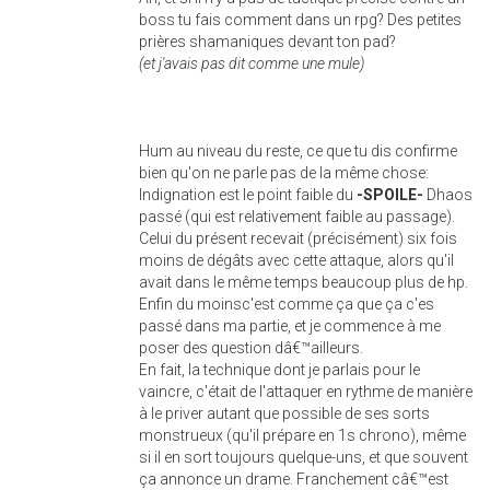
boss tu fais comment dans un rpg? Des petites
prières shamaniques devant ton pad?
(et j'avais pas dit comme une mule)
Hum au niveau du reste, ce que tu dis confirme
bien qu'on ne parle pas de la même chose:
Indignation est le point faible du
-SPOILE-
Dhaos
passé (qui est relativement faible au passage).
Celui du présent recevait (précisément) six fois
moins de dégâts avec cette attaque, alors qu'il
avait dans le même temps beaucoup plus de hp.
Enfin du moinsc'est comme ça que ça c'es
passé dans ma partie, et je commence à me
poser des question dâ€™ailleurs.
En fait, la technique dont je parlais pour le
vaincre, c'était de l'attaquer en rythme de manière
à le priver autant que possible de ses sorts
monstrueux (qu'il prépare en 1s chrono), même
si il en sort toujours quelque-uns, et que souvent
ça annonce un drame. Franchement câ€™est