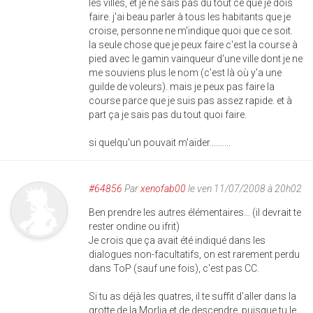
les villes, et je ne sais pas du tout ce que je dois
faire. j'ai beau parler à tous les habitants que je
croise, personne ne m'indique quoi que ce soit.
la seule chose que je peux faire c'est la course à
pied avec le gamin vainqueur d'une ville dont je ne
me souviens plus le nom (c'est là où y'a une
guilde de voleurs). mais je peux pas faire la
course parce que je suis pas assez rapide. et à
part ça je sais pas du tout quoi faire.
si quelqu'un pouvait m'aider..........
#64856
Par
xenofab00
le ven 11/07/2008 à 20h02
Ben prendre les autres élémentaires... (il devrait te
rester ondine ou ifrit)
Je crois que ça avait été indiqué dans les
dialogues non-facultatifs, on est rarement perdu
dans ToP (sauf une fois), c'est pas CC.
Si tu as déjà les quatres, il te suffit d'aller dans la
grotte de la Morlia et de descendre, puisque tu le