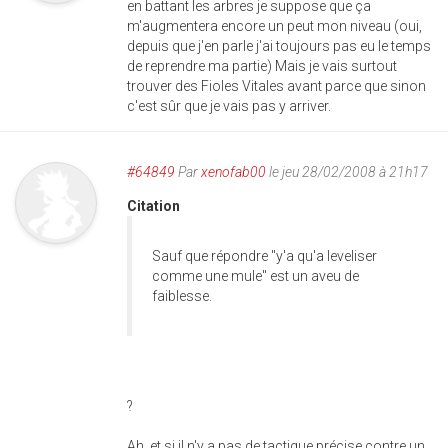
en battant les arbres je suppose que ça
m'augmentera encore un peut mon niveau (oui,
depuis que j'en parle j'ai toujours pas eu le temps
de reprendre ma partie) Mais je vais surtout
trouver des Fioles Vitales avant parce que sinon
c'est sûr que je vais pas y arriver.
#64849
Par
xenofab00
le jeu 28/02/2008 à 21h17
Citation
Sauf que répondre "y'a qu'a leveliser
comme une mule" est un aveu de
faiblesse.
?
Ah, et si il n'y a pas de tactique précise contre un