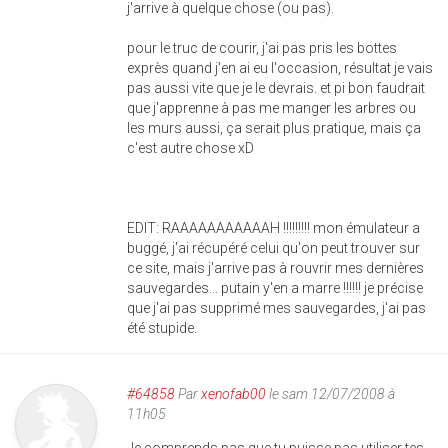
j'arrive à quelque chose (ou pas).
pour le truc de courir, j'ai pas pris les bottes
exprès quand j'en ai eu l'occasion, résultat je vais
pas aussi vite que je le devrais. et pi bon faudrait
que j'apprenne à pas me manger les arbres ou
les murs aussi, ça serait plus pratique, mais ça
c'est autre chose xD
EDIT: RAAAAAAAAAAAH !!!!!!!!! mon émulateur a
buggé, j'ai récupéré celui qu'on peut trouver sur
ce site, mais j'arrive pas à rouvrir mes dernières
sauvegardes... putain y'en a marre !!!!!! je précise
que j'ai pas supprimé mes sauvegardes, j'ai pas
été stupide.
#64858
Par
xenofab00
le sam 12/07/2008 à
11h05