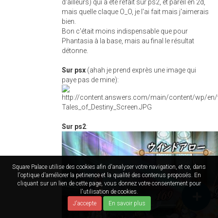
d'ailleurs) qui a été refait sur ps2, et pareil en 2d,
mais quelle claque O_O, je l'ai fait mais j'aimerais
bien.
Bon c'était moins indispensable que pour
Phantasia à la base, mais au final le résultat
détonne.
Sur psx
(ahah je prend exprès une image qui
paye pas de mine):
Sur ps2
:
Square Palace utilise des cookies afin d'analyser votre navigation, et ce, dans
l'optique d'améliorer la petinence et la qualité des contenus proposés. En
cliquant sur un lien de cette page, vous donnez votre consentement pour
l'utilisation de cookies.
J'accepte
En savoir plus