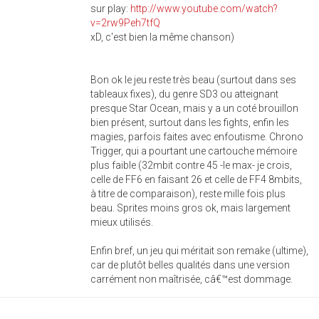
sur play:
http://www.youtube.com/watch?
v=2rw9Peh7tfQ
xD, c'est bien la même chanson)
Bon ok le jeu reste très beau (surtout dans ses
tableaux fixes), du genre SD3 ou atteignant
presque Star Ocean, mais y a un coté brouillon
bien présent, surtout dans les fights, enfin les
magies, parfois faites avec enfoutisme. Chrono
Trigger, qui a pourtant une cartouche mémoire
plus faible (32mbit contre 45 -le max- je crois,
celle de FF6 en faisant 26 et celle de FF4 8mbits,
à titre de comparaison), reste mille fois plus
beau. Sprites moins gros ok, mais largement
mieux utilisés.
Enfin bref, un jeu qui méritait son remake (ultime),
car de plutôt belles qualités dans une version
carrément non maîtrisée, câ€™est dommage.