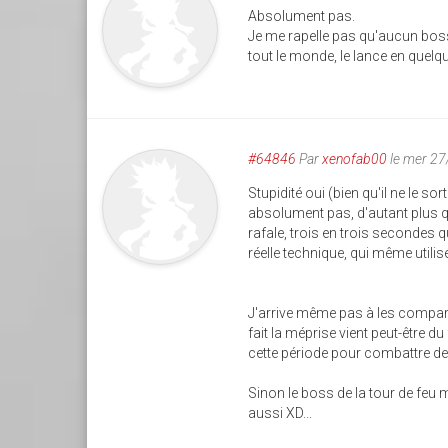
Absolument pas.
Je me rapelle pas qu'aucun boss
tout le monde, le lance en quel
#64846
Par
xenofab00
le mer 2
Stupidité oui (bien qu'il ne le so
absolument pas, d'autant plus qu
rafale, trois en trois secondes qu
réelle technique, qui même utili
J'arrive même pas à les comparer,
fait la méprise vient peut-être du 
cette période pour combattre de
Sinon le boss de la tour de feu m
aussi XD...