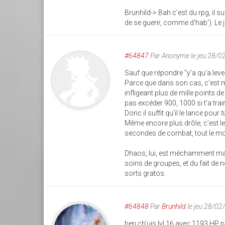
Brunhild-> Bah c'est du rpg, il suf
de se guerir, comme d'hab'). Le 
#64847
Par
Anonyme
le jeu 28/0
Sauf que répondre "y'a qu'a lev
Parce que dans son cas, c'est mê
infligeant plus de mille points
pas excéder 900, 1000 si t'a trai
Donc il suffit qu'il le lance pour
t
Même encore plus drôle, c'est le
secondes de combat, tout le mo
Dhaos, lui, est méchamment maté 
soins de groupes, et du fait de ne
sorts gratos.
#64848
Par
Brunhild
le jeu 28/02
ben ch'uis lvl 16 avec 1193 HP po