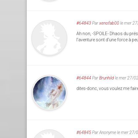
#64843
Par
xenofab00
le mer 27
Ah non, -SPOILE- Dhaos du présen
l'aventure sont d'une force à pe
#64844
Par
Brunhild
le mer 27/0
dites-donc, vous voulez me faire 
#64845
Par
Anonyme
le mer 27/