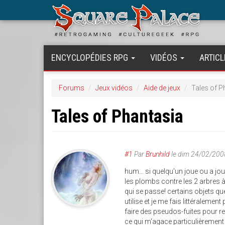
Aller
au
contenu
principal
ENCYCLOPÉDIES RPG
VIDÉOS
ARTICL
Forums
Jeux vidéos
Aide de jeux
Tales of P
Tales of Phantasia
#1
Par
Brunhild
le
dim 24/02/200
hum... si quelqu'un joue ou a joué
les plombs contre les 2 arbres à l
qui se passe! certains objets qu
utilise et je me fais littéralemen
faire des pseudos-fuites pour r
ce qui m'agace particulièrement c