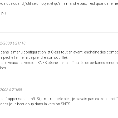
r que quand j'utilise un objet et qu'il ne marche pas, il est quand même
P !!
02/2008 à 21h18
nd dans le menu configuration, et Cless tout en avant. enchaine des comb
t empêche l'ennemi de prendre son souffle).
des niveaux. La version SNES pêche par la difficultée de certaines rencont
res.
/2008 à 21h58
les frapper sans arrêt. Si je me rappelle bien, je n'avais pas eu trop de diff
nages joue beaucoup dans la version SNES.