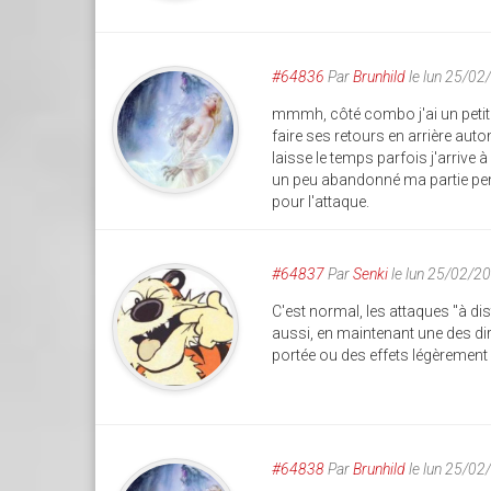
#64836
Par
Brunhild
le lun 25/02
mmmh, côté combo j'ai un petit 
faire ses retours en arrière auto
laisse le temps parfois j'arrive à
un peu abandonné ma partie pend
pour l'attaque.
#64837
Par
Senki
le lun 25/02/2
C'est normal, les attaques "à d
aussi, en maintenant une des d
portée ou des effets légèrement 
#64838
Par
Brunhild
le lun 25/02