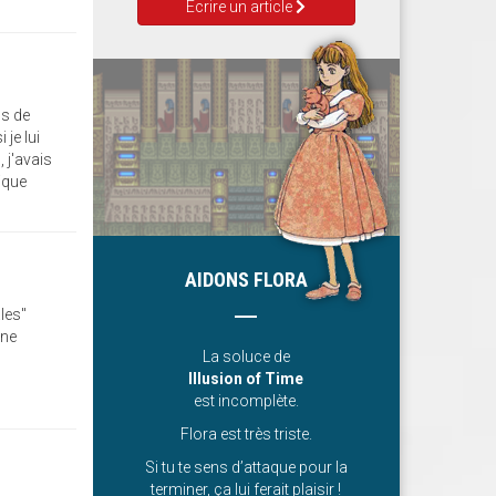
Ecrire un article
ss de
 je lui
, j'avais
ique
AIDONS FLORA
les"
une
La soluce de
Illusion of Time
est incomplète.
Flora est très triste.
Si tu te sens d’attaque pour la
terminer, ça lui ferait plaisir !