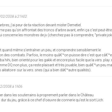
6/02/2008 à 21h02
rbres, j'ai peur de ta réaction devant mister Demetiel.
me pas qu'on affrontait des troncs d'arbre avant, enfin ça c'est peut-être
i concerne les monstres de jv (cherchez pas à comprendre, "private jok
ut quand même s'entraîner un peu, et comprendre sensiblement le
ion des combats. Parfois, le moins quâ€™on puisse dire c'est que câ€™e
ba hihi, bien orienté pour les gakki et encore plus facile que la vers. play :
omme DQ non plus, ça reste plaisant et très jouable, bien quâ€™un peu ma
aléatoire- sur la vers. snes (qui a bien dâ€™autre qualités).
02/2008 à 1h06
rer dans les souterrains à proprement parler dans le Château.
s dur du jeu, grâce à ce chef d'oeuvre de connerie qu'est le sort Lich.