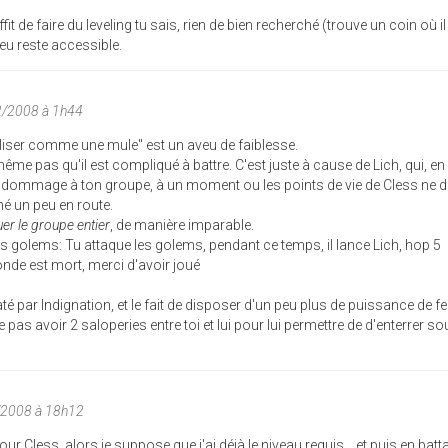
fit de faire du leveling tu sais, rien de bien recherché (trouve un coin où il
jeu reste accessible.
2/2008 à 1h44
eliser comme une mule" est un aveu de faiblesse.
me pas qu'il est compliqué à battre. C'est juste à cause de Lich, qui, en
 de dommage à ton groupe, à un moment ou les points de vie de Cless ne d
né un peu en route.
uer le groupe entier
, de manière imparable.
s golems: Tu attaque les golems, pendant ce temps, il lance Lich, hop 5
nde est mort, merci d'avoir joué
par Indignation, et le fait de disposer d'un peu plus de puissance de fe
 pas avoir 2 saloperies entre toi et lui pour lui permettre de d'enterrer so
/2008 à 18h12
ur Cless, alors je suppose que j'ai déjà le niveau requis... et puis en batta