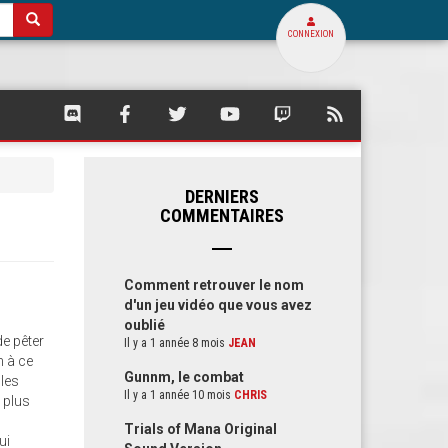
CONNEXION
SQUARE
SQUARE
SQUARE
SQUARE
SQUARE
FLUX
PALACE
PALACE
PALACE
PALACE
PALACE
RSS
SUR
SUR
SUR
SUR
SUR
DE
DISCORD
FACEBOOK
TWITTER
YOUTUBE
TWITCH
SQUARE
PALACE
DERNIERS
COMMENTAIRES
Comment retrouver le nom
d'un jeu vidéo que vous avez
oublié
de pêter
Il y a 1 année 8 mois
JEAN
n à ce
Gunnm, le combat
 les
Il y a 1 année 10 mois
CHRIS
x plus
Trials of Mana Original
ui