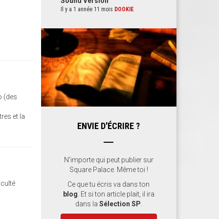
Sound Version
Il y a 1 année 11 mois
DOOKIE
o (des
res et la
ENVIE D'ÉCRIRE ?
N'importe qui peut publier sur
Square Palace. Même toi !
iculté
Ce que tu écris va dans ton
blog
. Et si ton article plait, il ira
dans la
Sélection SP
.