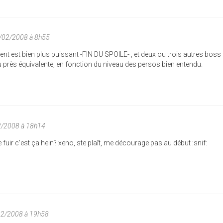
/02/2008 à 8h55
t est bien plus puissant -FIN DU SPOILE- , et deux ou trois autres boss 
u près équivalente, en fonction du niveau des persos bien entendu.
2/2008 à 18h14
fuir c'est ça hein? xeno, ste plaît, me décourage pas au début :snif:
02/2008 à 19h58