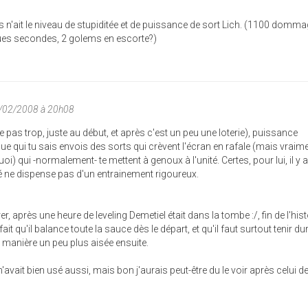
 n'ait le niveau de stupiditée et de puissance de sort Lich. (1100 domm
ques secondes, 2 golems en escorte?)
7/02/2008 à 20h08
rte pas trop, juste au début, et après c'est un peu une loterie), puissance
e qui tu sais envois des sorts qui crèvent l'écran en rafale (mais vraim
oi) qui -normalement- te mettent à genoux à l'unité. Certes, pour lui, il y 
sé ne dispense pas d'un entrainement rigoureux.
 après une heure de leveling Demetiel était dans la tombe :/, fin de l'hist
fait qu'il balance toute la sauce dès le départ, et qu'il faut surtout tenir du
 manière un peu plus aisée ensuite.
'avait bien usé aussi, mais bon j'aurais peut-être du le voir après celui de