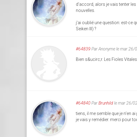
d'accord, alors je vais tenter les
nouvelles.
j'ai oublié une question: est-ce
Seiken III) ?
#64839
Par
Anonyme
le mar 26/
Bien s&ucirc;r. Les Fioles Vitales
#64840
Par
Brunhild
le mar 26/0
tiens, il me semble que je n'en a
je vais y remédier. merci pour tout