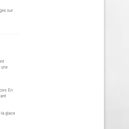
ages sur
ent
a une
oire. En
rant
 la glace