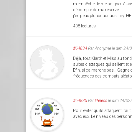
m'empêche de me soigner. à savoi
décompté de ma réserve...
j'en peux pluuuuuuuuus :cry: HEL
408 lectures
#64834
Par
Anonyme
le dim 24/
Déjà, fout Klarth et Miss au fo
suites d'attaques qui se lient e
Efin, si ça marche pas... Gagne 
fréquences des combats aléatoi
#64835
Par
lifeless
le dim 24/02
Pour éviter qu'ils attaquent, faut 
avec eux. Le niveau des person