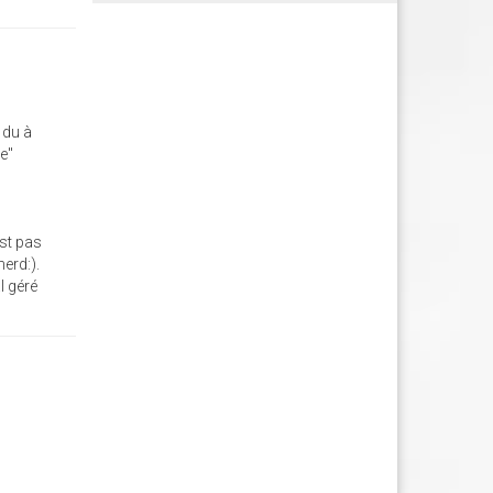
 du à
e"
st pas
nerd:).
l géré