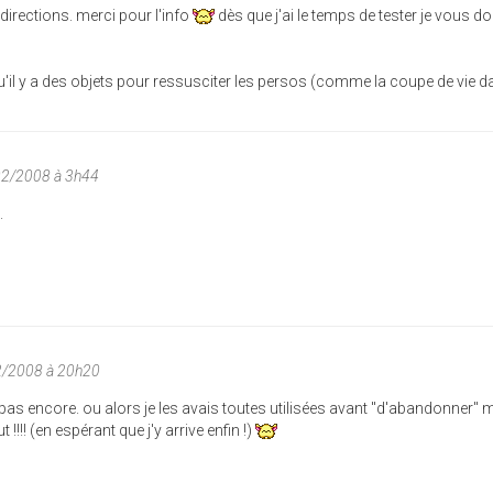
 directions. merci pour l'info
dès que j'ai le temps de tester je vous d
 qu'il y a des objets pour ressusciter les persos (comme la coupe de vie 
02/2008 à 3h44
.
2/2008 à 20h20
i pas encore. ou alors je les avais toutes utilisées avant "d'abandonner" m
 !!!! (en espérant que j'y arrive enfin !)