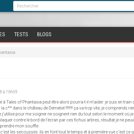
Formulaire
de
Rechercher
recherche
ES
TESTS
BLOGS
hantasia
8 à 19h59
 à Tales of Phantasia peut-être alors pourra-t-il m'aider: je suis en train 
a c** dans le château de Demetiel !!!!!!!! ça va trop vite, je comprends rie
e j'utilise pour me soigner ne soignent rien du tout selon le moment où je
t plaquer contre le bord de l'écran par ces fichus arbres, résultat je ne peu
eprendre mon souffle.
'est les secousses: ils en font tout le temps et à première vue c'est ce q