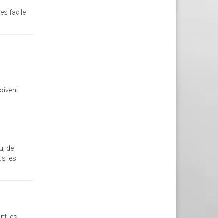
 es facile
oivent
u, de
us les
nt les