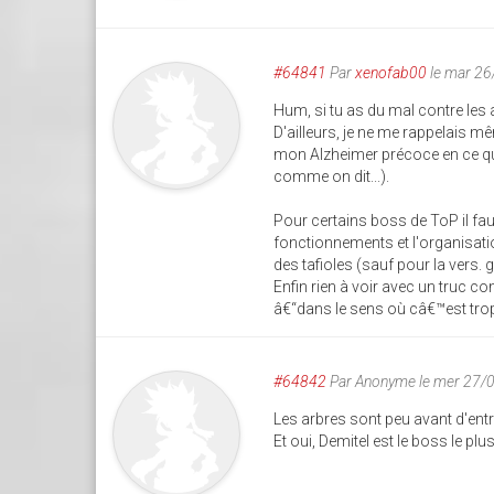
#64841
Par
xenofab00
le mar 2
Hum, si tu as du mal contre les a
D'ailleurs, je ne me rappelais mê
mon Alzheimer précoce en ce qu
comme on dit...).
Pour certains boss de ToP il fa
fonctionnements et l'organisat
des tafioles (sauf pour la vers. g
Enfin rien à voir avec un truc c
â€“dans le sens où câ€™est trop 
#64842
Par
Anonyme
le mer 27/
Les arbres sont peu avant d'ent
Et oui, Demitel est le boss le plu