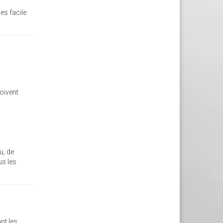
 es facile
oivent
u, de
us les
nt les