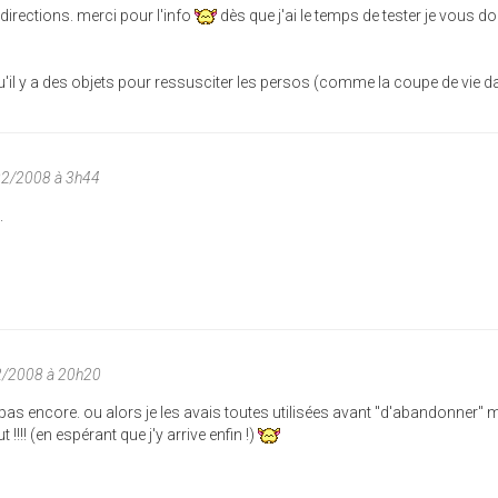
 directions. merci pour l'info
dès que j'ai le temps de tester je vous d
 qu'il y a des objets pour ressusciter les persos (comme la coupe de vie 
02/2008 à 3h44
.
2/2008 à 20h20
i pas encore. ou alors je les avais toutes utilisées avant "d'abandonner" m
 !!!! (en espérant que j'y arrive enfin !)