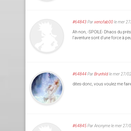
#64843
Par
xenofab00
le mer 27
Ah non, -SPOILE- Dhaos du présen
l'aventure sont d'une force à pe
#64844
Par
Brunhild
le mer 27/0
dites-donc, vous voulez me faire 
#64845
Par
Anonyme
le mer 27/