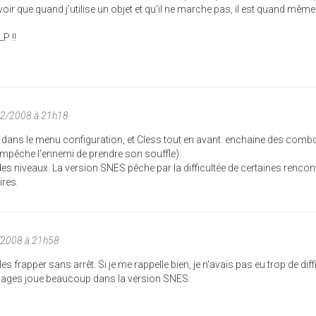
r que quand j'utilise un objet et qu'il ne marche pas, il est quand même
P !!
02/2008 à 21h18
nd dans le menu configuration, et Cless tout en avant. enchaine des comb
t empêche l'ennemi de prendre son souffle).
des niveaux. La version SNES pêche par la difficultée de certaines rencont
res.
/2008 à 21h58
les frapper sans arrêt. Si je me rappelle bien, je n'avais pas eu trop de diff
nages joue beaucoup dans la version SNES.