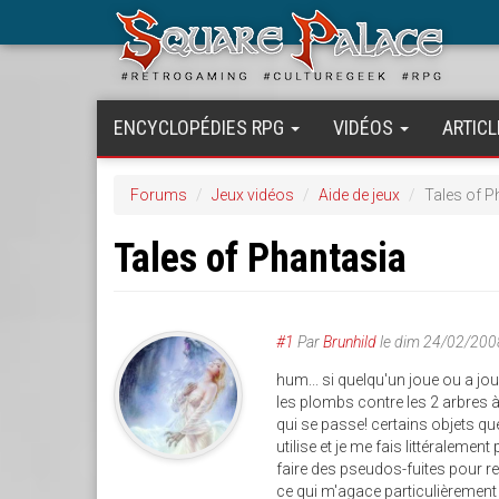
Aller
au
contenu
principal
ENCYCLOPÉDIES RPG
VIDÉOS
ARTICL
Forums
Jeux vidéos
Aide de jeux
Tales of P
Tales of Phantasia
#1
Par
Brunhild
le
dim 24/02/200
hum... si quelqu'un joue ou a joué
les plombs contre les 2 arbres à l
qui se passe! certains objets qu
utilise et je me fais littéralemen
faire des pseudos-fuites pour r
ce qui m'agace particulièrement c