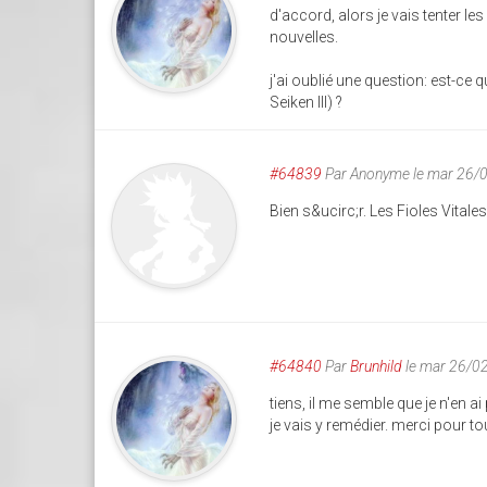
d'accord, alors je vais tenter les
nouvelles.
j'ai oublié une question: est-ce
Seiken III) ?
#64839
Par
Anonyme
le mar 26/
Bien s&ucirc;r. Les Fioles Vitales
#64840
Par
Brunhild
le mar 26/0
tiens, il me semble que je n'en a
je vais y remédier. merci pour tout