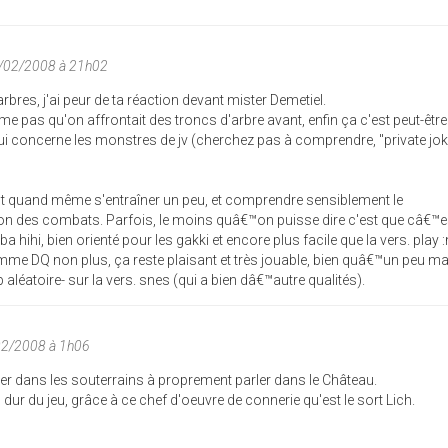
6/02/2008 à 21h02
rbres, j'ai peur de ta réaction devant mister Demetiel.
me pas qu'on affrontait des troncs d'arbre avant, enfin ça c'est peut-être
i concerne les monstres de jv (cherchez pas à comprendre, "private jok
ut quand même s'entraîner un peu, et comprendre sensiblement le
ion des combats. Parfois, le moins quâ€™on puisse dire c'est que câ€™e
ba hihi, bien orienté pour les gakki et encore plus facile que la vers. play :
omme DQ non plus, ça reste plaisant et très jouable, bien quâ€™un peu ma
aléatoire- sur la vers. snes (qui a bien dâ€™autre qualités).
02/2008 à 1h06
rer dans les souterrains à proprement parler dans le Château.
s dur du jeu, grâce à ce chef d'oeuvre de connerie qu'est le sort Lich.