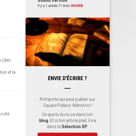
Sound Version
Il y a 1 année 11 mois
DOOKIE
o (des
res et la
ENVIE D'ÉCRIRE ?
N'importe qui peut publier sur
Square Palace. Même toi !
iculté
Ce que tu écris va dans ton
blog
. Et si ton article plait, il ira
dans la
Sélection SP
.