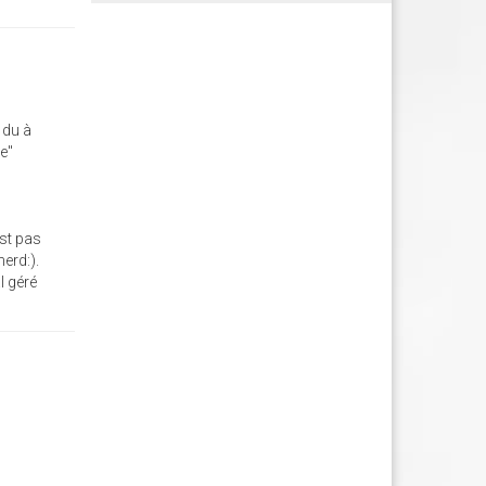
 du à
e"
st pas
nerd:).
l géré