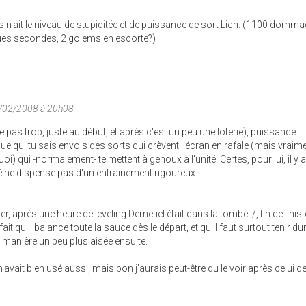
 n'ait le niveau de stupiditée et de puissance de sort Lich. (1100 domm
ques secondes, 2 golems en escorte?)
7/02/2008 à 20h08
rte pas trop, juste au début, et après c'est un peu une loterie), puissance
e qui tu sais envois des sorts qui crèvent l'écran en rafale (mais vraim
oi) qui -normalement- te mettent à genoux à l'unité. Certes, pour lui, il y 
sé ne dispense pas d'un entrainement rigoureux.
 après une heure de leveling Demetiel était dans la tombe :/, fin de l'hist
fait qu'il balance toute la sauce dès le départ, et qu'il faut surtout tenir du
 manière un peu plus aisée ensuite.
'avait bien usé aussi, mais bon j'aurais peut-être du le voir après celui de