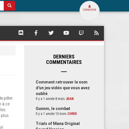
CONNEXION
SQUARE
SQUARE
SQUARE
SQUARE
SQUARE
FLUX
PALACE
PALACE
PALACE
PALACE
PALACE
RSS
SUR
SUR
SUR
SUR
SUR
DE
DISCORD
FACEBOOK
TWITTER
YOUTUBE
TWITCH
SQUARE
PALACE
DERNIERS
COMMENTAIRES
Comment retrouver le nom
d'un jeu vidéo que vous avez
oublié
de pêter
Il y a 1 année 8 mois
JEAN
n à ce
Gunnm, le combat
 les
Il y a 1 année 10 mois
CHRIS
x plus
Trials of Mana Original
ui