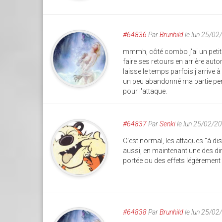
#64836
Par
Brunhild
le lun 25/02
mmmh, côté combo j'ai un petit 
faire ses retours en arrière auto
laisse le temps parfois j'arrive à
un peu abandonné ma partie pend
pour l'attaque.
#64837
Par
Senki
le lun 25/02/2
C'est normal, les attaques "à d
aussi, en maintenant une des d
portée ou des effets légèrement 
#64838
Par
Brunhild
le lun 25/02