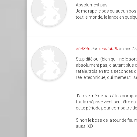
Absolument pas.
Je me rapelle pas qu'aucun boss
tout le monde, le lance en quel
#64846
Par
xenofab00
le mer 2
Stupidité oui (bien qu'il ne le so
absolument pas, d'autant plus qu
rafale, trois en trois secondes qu
réelle technique, qui même utili
J'arrive même pas à les comparer,
fait la méprise vient peut-être du 
cette période pour combattre de
Sinon le boss de la tour de feu m
aussi XD...