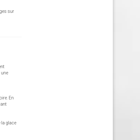
ages sur
ent
a une
oire. En
rant
 la glace