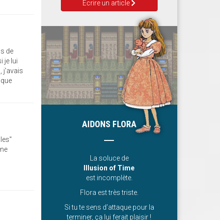
Ecrire un article
ss de
 je lui
, j'avais
ique
AIDONS FLORA
les"
une
La soluce de
Illusion of Time
est incomplète.
Flora est très triste.
Si tu te sens d’attaque pour la
terminer, ça lui ferait plaisir !