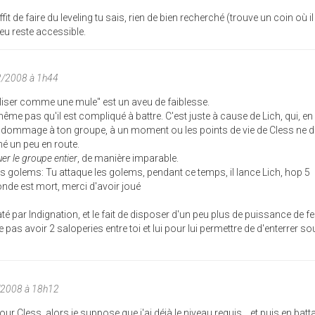
fit de faire du leveling tu sais, rien de bien recherché (trouve un coin où il
jeu reste accessible.
2/2008 à 1h44
eliser comme une mule" est un aveu de faiblesse.
me pas qu'il est compliqué à battre. C'est juste à cause de Lich, qui, en
 de dommage à ton groupe, à un moment ou les points de vie de Cless ne d
né un peu en route.
uer le groupe entier
, de manière imparable.
s golems: Tu attaque les golems, pendant ce temps, il lance Lich, hop 5
nde est mort, merci d'avoir joué
par Indignation, et le fait de disposer d'un peu plus de puissance de fe
 pas avoir 2 saloperies entre toi et lui pour lui permettre de d'enterrer so
/2008 à 18h12
ur Cless, alors je suppose que j'ai déjà le niveau requis... et puis en batta