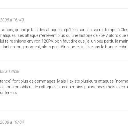
/2008 à 16h43
soucis, quand je fais des attaques répétées sans laisser le temps à Cle
matiques, ses attaque n'enlèvent plus qu'une histoire de 75PV alors que si
 lui faire enlever environ 120PV. bon faut dire que j'ai un peu perdu la main
ant un long moment, alors peut-être que je n'utilise pas la bonne techn
008 à 18h38
istance" font plus de dommages. Mais il existe plusieurs attaques "norma
irections on obtient des attaques plus ou moins puissances mais avec 
différents.
/2008 à 19h04