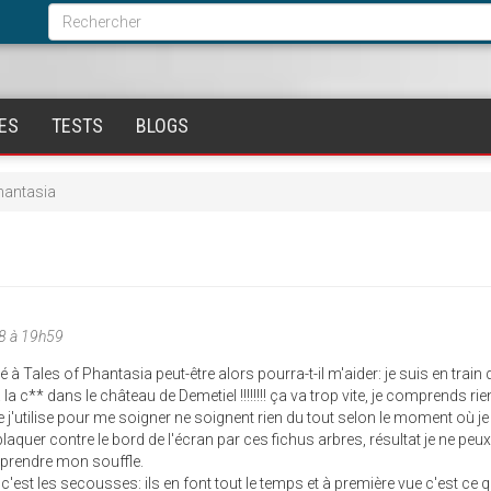
Formulaire
de
Rechercher
recherche
ES
TESTS
BLOGS
hantasia
8 à 19h59
 à Tales of Phantasia peut-être alors pourra-t-il m'aider: je suis en train 
a c** dans le château de Demetiel !!!!!!!! ça va trop vite, je comprends rie
e j'utilise pour me soigner ne soignent rien du tout selon le moment où je
t plaquer contre le bord de l'écran par ces fichus arbres, résultat je ne peu
eprendre mon souffle.
'est les secousses: ils en font tout le temps et à première vue c'est ce q