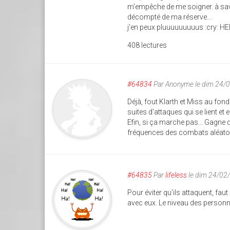
m'empêche de me soigner. à savoi
décompté de ma réserve...
j'en peux pluuuuuuuuus :cry: HEL
408 lectures
#64834
Par
Anonyme
le dim 24/
Déjà, fout Klarth et Miss au fo
suites d'attaques qui se lient e
Efin, si ça marche pas... Gagne 
fréquences des combats aléatoi
#64835
Par
lifeless
le dim 24/02
Pour éviter qu'ils attaquent, faut 
avec eux. Le niveau des person