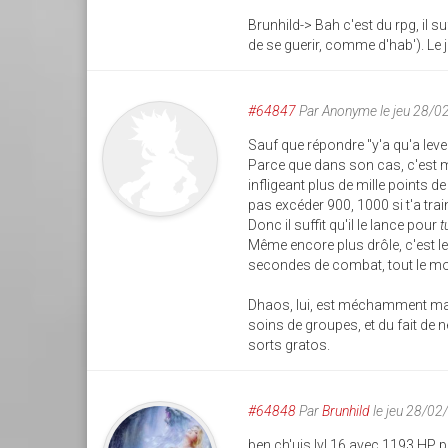
Brunhild-> Bah c'est du rpg, il suf
de se guerir, comme d'hab'). Le 
#64847
Par
Anonyme
le jeu 28/0
Sauf que répondre "y'a qu'a lev
Parce que dans son cas, c'est mê
infligeant plus de mille points
pas excéder 900, 1000 si t'a trai
Donc il suffit qu'il le lance pour
t
Même encore plus drôle, c'est le
secondes de combat, tout le mo
Dhaos, lui, est méchamment maté 
soins de groupes, et du fait de ne
sorts gratos.
#64848
Par
Brunhild
le jeu 28/02
ben ch'uis lvl 16 avec 1193 HP po