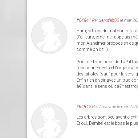
#64841
Par
xenofab00
le mar 2
Hum, si tu as du mal contre les a
D'ailleurs, je ne me rappelais mê
mon Alzheimer précoce en ce qu
comme on dit...).
Pour certains boss de ToP il fa
fonctionnements et l'organisat
des tafioles (sauf pour la vers. g
Enfin rien à voir avec un truc c
â€“dans le sens où câ€™est trop 
#64842
Par
Anonyme
le mer 27/
Les arbres sont peu avant d'ent
Et oui, Demitel est le boss le plu