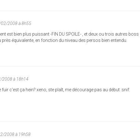
/02/2008 à 8h55
t est bien plus puissant -FIN DU SPOILE- , et deux ou trois autres boss 
u près équivalente, en fonction du niveau des persos bien entendu.
2/2008 à 18h14
fuir c'est ça hein? xeno, ste plaît, me décourage pas au début :snif:
02/2008 à 19h58