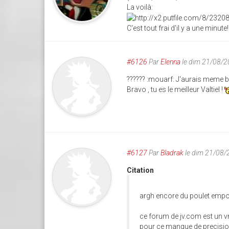
La voilà:
C'est tout frai d'il y a une minute!
#6126
Par
Elenna
le dim 21/08/2
?????? :mouarf: J'aurais meme be
Bravo , tu es le meilleur Valtiel !
#6127
Par
Bladrak
le dim 21/08/
Citation
argh encore du poulet empo
ce forum de jv.com est un v
pour ce manque de precision, s