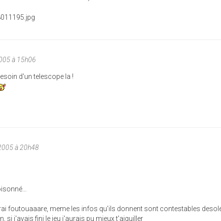
005 à 15h06
soin d'un telescope la !
2005 à 20h48
isonné...
rai foutouaaare, meme les infos qu'ils donnent sont contestables desol
i j'avais fini le jeu j'aurais pu mieux t'aiguiller