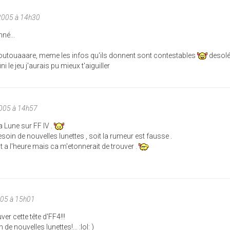
2005 à 14h30
né...
foutouaaare, meme les infos qu'ils donnent sont contestables
desolé
i le jeu j'aurais pu mieux t'aiguiller
005 à 14h57
a Lune sur FF IV .
besoin de nouvelles lunettes , soit la rumeur est fausse .
ut a l'heure mais ca m'etonnerait de trouver .
005 à 15h01
er cette tête d'FF4!!!
de nouvelles lunettes!... :lol: )