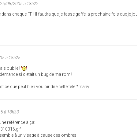
u 25/08/2005 à 18h22
e dans chaque FF!! Il faudra que je fasse gaffe la prochaine fois que je j
005 à 18h25
ais oublie !
is demande si c'etait un bug de ma rom !
t ce que peut bien vouloir dire cette tete ? :nany:
05 à 18h33
une référence à ça:
semble à un visage à cause des ombres.