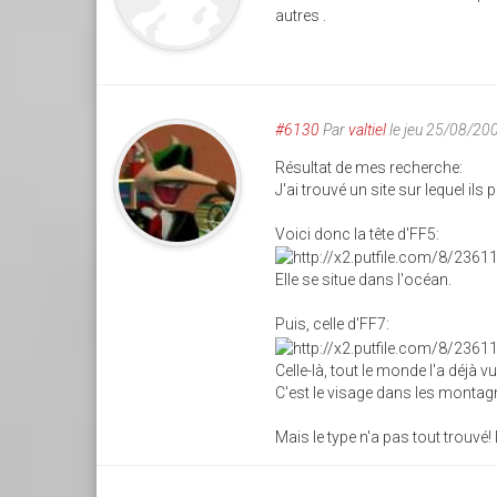
autres .
#6130
Par
valtiel
le jeu 25/08/20
Résultat de mes recherche:
J'ai trouvé un site sur lequel ils
Voici donc la tête d'FF5:
Elle se situe dans l'océan.
Puis, celle d'FF7:
Celle-là, tout le monde l'a déjà v
C'est le visage dans les montag
Mais le type n'a pas tout trouvé