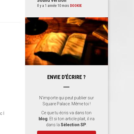
Sound Version
Il y a 1 année 10 mois
DOOKIE
ENVIE D'ÉCRIRE ?
N'importe qui peut publier sur
Square Palace. Même toi !
Ce que tu écris va dans ton
c l
blog
. Et si ton article plait, il ira
dans la
Sélection SP
.