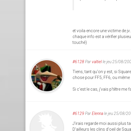
et voila encore une victime de jv.
chaque info est a vérifier plusi
touché)
#6128
Par
valtiel
le jeu 25/08/20
Tiens, tant qu'on y est, si Squa
chose pour FF5, FF6, ou même
Si c'est le cas, j'vais p'têtre me 
#6129
Par
Elenna
le jeu 25/08/2
J'irais regarde moi aussi plus tard
D'ailleurs les clins d'oeil de Sq