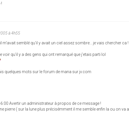
 !
2005 à 4h55
l m'avait semblé qu'il y avait un ciel assez sombre... je vais chercher ca !
e voir qu'il y a des gens qui ont remarqué que j'etais parti lol
 mais quelques mots sur le forum de mana sur jv.com
46:00 Avertir un administrateur à propos de ce message !
une pierre ( sur la lune plus précisémment il me semble enfin la ou on va a