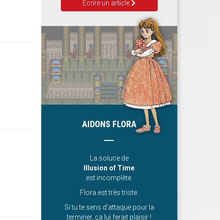
Ecrire un article
AIDONS FLORA
La soluce de
Illusion of Time
est incomplète.
Flora est très triste.
Si tu te sens d’attaque pour la
terminer, ça lui ferait plaisir !