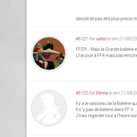
desolé de pas etre plus precis ma
#6121
Par
valtiel
le dim 21/08/2
FF5?!!... Mais la Grande baleine 
(J'ai joué à FF4 mais pas encore 
#6122
Par
Elenna
le dim 21/08/2
Il y a le vaisseau de la Baleine qu
Il n 'y pas de baleine dans FF V ... 
J'irais regarder tout a l'heure 