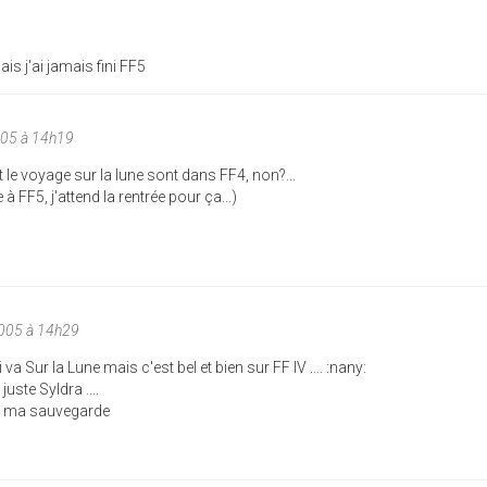
is j'ai jamais fini FF5
005 à 14h19
et le voyage sur la lune sont dans FF4, non?...
à FF5, j'attend la rentrée pour ça...)
005 à 14h29
i va Sur la Lune mais c'est bel et bien sur FF IV .... :nany:
juste Syldra ....
sur ma sauvegarde