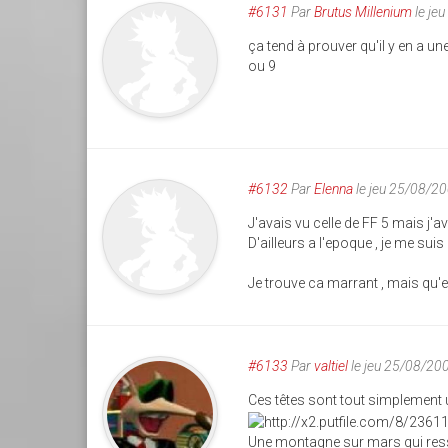
#6131
Par
Brutus Millenium
le je
ça tend à prouver qu'il y en a un
ou 9
#6132
Par
Elenna
le jeu 25/08/2
J'avais vu celle de FF 5 mais j'av
D'ailleurs a l'epoque , je me su
Je trouve ca marrant , mais qu'es
#6133
Par
valtiel
le jeu 25/08/20
Ces têtes sont tout simplement 
Une montagne sur mars qui res