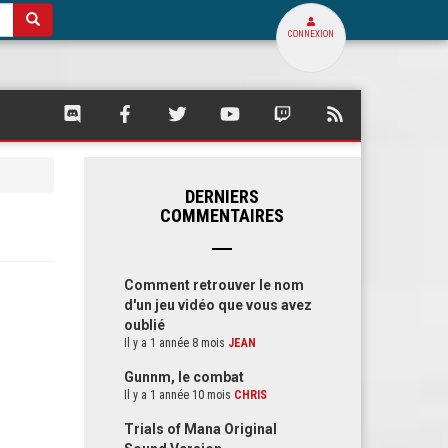
CONNEXION
SQUARE
SQUARE
SQUARE
SQUARE
SQUARE
FLUX
PALACE
PALACE
PALACE
PALACE
PALACE
RSS
SUR
SUR
SUR
SUR
SUR
DE
DISCORD
FACEBOOK
TWITTER
YOUTUBE
TWITCH
SQUARE
PALACE
DERNIERS
COMMENTAIRES
Comment retrouver le nom
d'un jeu vidéo que vous avez
oublié
Il y a 1 année 8 mois
JEAN
Gunnm, le combat
Il y a 1 année 10 mois
CHRIS
Trials of Mana Original