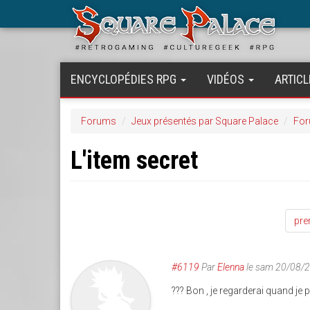
Aller
au
contenu
principal
ENCYCLOPÉDIES RPG
VIDÉOS
ARTICL
Forums
Jeux présentés par Square Palace
For
L'item secret
pre
#6119
Par
Elenna
le sam 20/08/
??? Bon , je regarderai quand je po