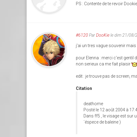
PS : Contente de te revoir Dookie
#6120
Par
DooKie
le dim 21/08/
j'ai un tres vague souvenir mais i
pour Elenna : merci c'est gentil d
non serieux ca me fait plaisir
edit : je trouve pas de screen,
Citation
deathome
Posté le 12 août 2004 à 17:
Dans ff5 , le visage est sur 
´éspece de baleine )