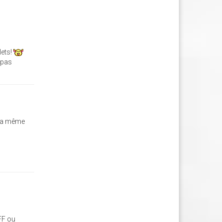
lets!
 pas
t la même
 FF ou