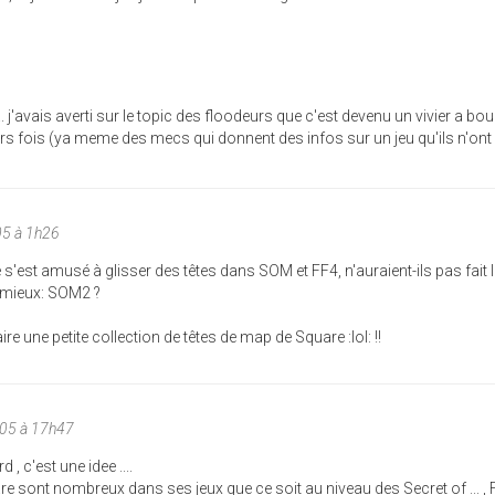
.. j'avais averti sur le topic des floodeurs que c'est devenu un vivier a bou
eurs fois (ya meme des mecs qui donnent des infos sur un jeu qu'ils n'ont
05 à 1h26
re s'est amusé à glisser des têtes dans SOM et FF4, n'auraient-ils pas fai
 mieux: SOM2 ?
faire une petite collection de têtes de map de Square :lol: !!
005 à 17h47
 , c'est une idee ....
uare sont nombreux dans ses jeux que ce soit au niveau des Secret of ... ,