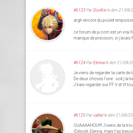
#6123
Par
DooKie
le dim 21/08/
argh encore du poulet empoison
ce forum de jv.com est un vrai 
manque de precision, si j'avais fin
#6124
Par
Elenna
le dim 21/08/2
Je viens de regarder la carte de l
De deux choses l'une : soit j'ai 
J'irais regarder sur FF V et VI to
#6125
Par
valtiel
le dim 21/08/2
OUAAAAHOU!!!! J'viens de la trouv
(Désolé, Elenna, mais t'as besoin 