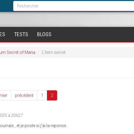
Formulaire
de
Rechercher
recherche
ES
TESTS
BLOGS
um Secret of Mana
L'item secret
mier
précédent
1
2
2005 à 20h27
urrais , et je poste si j'ai la reponse .