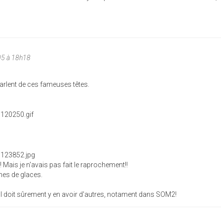
05 à 18h18
 parlent de ces fameuses têtes.
u! Mais je n'avais pas fait le raprochement!!
nes de glaces.
! Il doit sûrement y en avoir d'autres, notament dans SOM2!