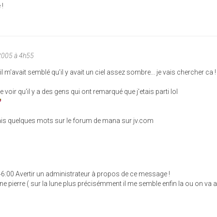
 !
2005 à 4h55
l m'avait semblé qu'il y avait un ciel assez sombre... je vais chercher ca !
e voir qu'il y a des gens qui ont remarqué que j'etais parti lol
 mais quelques mots sur le forum de mana sur jv.com
46:00 Avertir un administrateur à propos de ce message !
une pierre ( sur la lune plus précisémment il me semble enfin la ou on va a