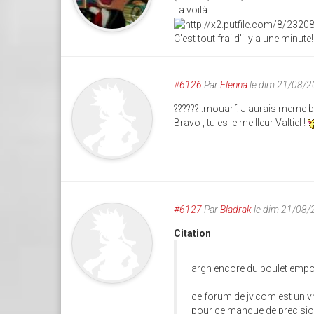
La voilà:
C'est tout frai d'il y a une minute!
#6126
Par
Elenna
le dim 21/08/2
?????? :mouarf: J'aurais meme be
Bravo , tu es le meilleur Valtiel !
#6127
Par
Bladrak
le dim 21/08/
Citation
argh encore du poulet empo
ce forum de jv.com est un v
pour ce manque de precision, s