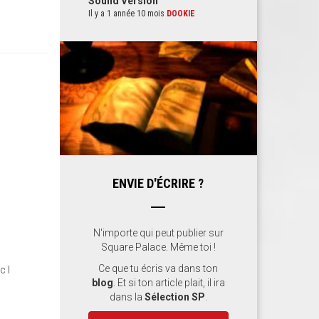
Sound Version
Il y a 1 année 10 mois
DOOKIE
ENVIE D'ÉCRIRE ?
N'importe qui peut publier sur
Square Palace. Même toi !
Ce que tu écris va dans ton
c l
blog
. Et si ton article plait, il ira
dans la
Sélection SP
.