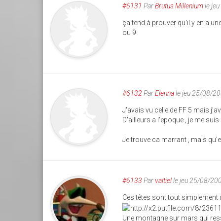
#6131
Par
Brutus Millenium
le je
ça tend à prouver qu'il y en a un
ou 9
#6132
Par
Elenna
le jeu 25/08/2
J'avais vu celle de FF 5 mais j'av
D'ailleurs a l'epoque , je me su
Je trouve ca marrant , mais qu'es
#6133
Par
valtiel
le jeu 25/08/20
Ces têtes sont tout simplement 
Une montagne sur mars qui res