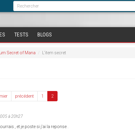
Formulaire
de
Rechercher
recherche
ES
TESTS
BLOGS
um Secret of Mana
L'item secret
mier
précédent
1
2
2005 à 20h27
urrais , et je poste si j'ai la reponse .