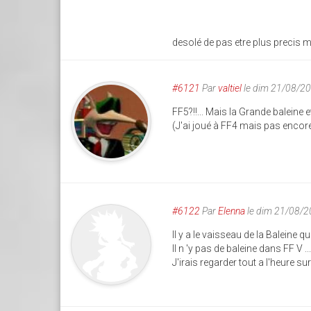
desolé de pas etre plus precis ma
#6121
Par
valtiel
le dim 21/08/2
FF5?!!... Mais la Grande baleine 
(J'ai joué à FF4 mais pas encore 
#6122
Par
Elenna
le dim 21/08/2
Il y a le vaisseau de la Baleine qu
Il n 'y pas de baleine dans FF V ... 
J'irais regarder tout a l'heure 