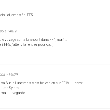
is j'ai jamais fini FF5
005 à 14h19
et le voyage sur la lune sont dans FF4, non?...
à FF5, j'attend la rentrée pour ça...)
005 à 14h29
i va Sur la Lune mais c'est bel et bien sur FF IV .... :nany:
juste Syldra ....
sur ma sauvegarde