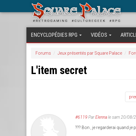
Aller
au
contenu
principal
ENCYCLOPÉDIES RPG
VIDÉOS
ARTICL
Forums
Jeux présentés par Square Palace
For
L'item secret
pre
#6119
Par
Elenna
le sam 20/08/
??? Bon , je regarderai quand je po