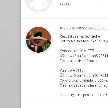
autres .
#6130
Par
valtiel
le jeu 25/08/20
Résultat de mes recherche:
J'ai trouvé un site sur lequel ils
Voici donc la tête d'FF5:
Elle se situe dans l'océan.
Puis, celle d'FF7:
Celle-là, tout le monde l'a déjà v
C'est le visage dans les montag
Mais le type n'a pas tout trouvé