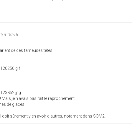
05 à 18h18
 parlent de ces fameuses têtes.
u! Mais je n'avais pas fait le raprochement!!
nes de glaces.
! Il doit sûrement y en avoir d'autres, notament dans SOM2!