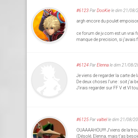
#6123
Par
DooKie
le dim 21/08/
argh encore du poulet empoison
ce forum de jv.com est un vrai 
manque de precision, si j'avais fin
#6124
Par
Elenna
le dim 21/08/2
Je viens de regarder la carte de l
De deux choses l'une : soit j'ai 
J'irais regarder sur FF V et VI to
#6125
Par
valtiel
le dim 21/08/2
OUAAAAHOU!!!! J'viens de la trouv
(Désolé, Elenna, mais t'as besoin 