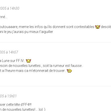
2005 à 14h30
né...
foutouaaare, meme les infos qu'ils donnent sont contestables
desolé
i le jeu j'aurais pu mieux t'aiguiller
005 à 14h57
a Lune sur FF IV .
besoin de nouvelles lunettes , soit la rumeur est fausse .
ut a l'heure mais ca m'etonnerait de trouver .
005 à 15h01
er cette tête d'FF4!!!
de nouvelles lunettes!... :lol: )