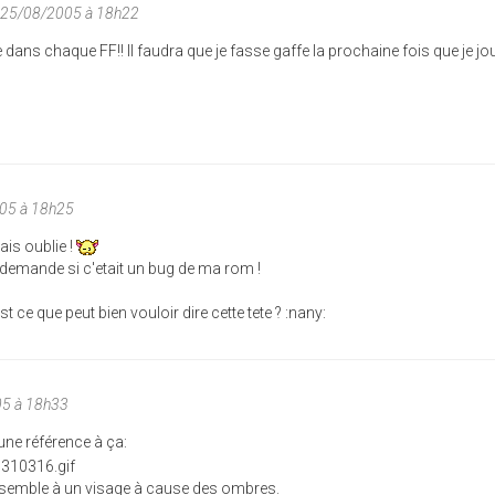
u 25/08/2005 à 18h22
e dans chaque FF!! Il faudra que je fasse gaffe la prochaine fois que je j
005 à 18h25
ais oublie !
is demande si c'etait un bug de ma rom !
t ce que peut bien vouloir dire cette tete ? :nany:
05 à 18h33
une référence à ça:
semble à un visage à cause des ombres.