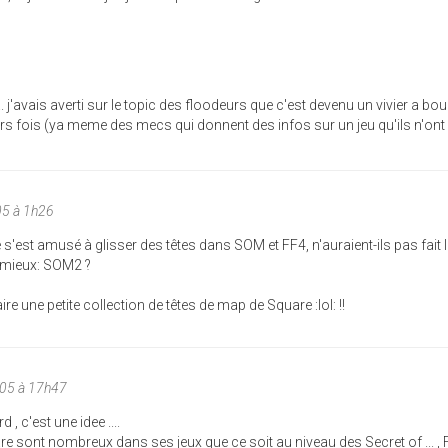
.. j'avais averti sur le topic des floodeurs que c'est devenu un vivier a bou
eurs fois (ya meme des mecs qui donnent des infos sur un jeu qu'ils n'ont
05 à 1h26
re s'est amusé à glisser des têtes dans SOM et FF4, n'auraient-ils pas fai
 mieux: SOM2 ?
faire une petite collection de têtes de map de Square :lol: !!
005 à 17h47
 , c'est une idee ....
uare sont nombreux dans ses jeux que ce soit au niveau des Secret of ... ,