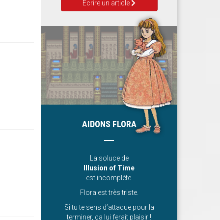
Ecrire un article
AIDONS FLORA
La soluce de
Illusion of Time
est incomplète.
Flora est très triste.
Si tu te sens d’attaque pour la
terminer, ça lui ferait plaisir !