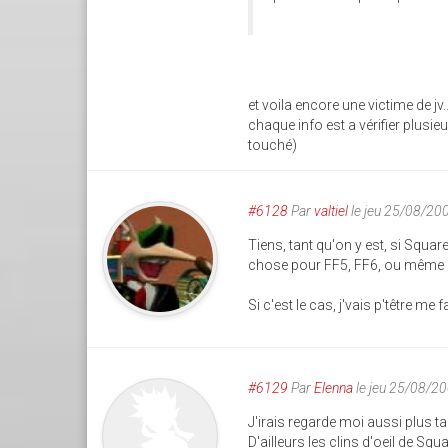
et voila encore une victime de jv.
chaque info est a vérifier plusi
touché)
#6128
Par
valtiel
le jeu 25/08/20
Tiens, tant qu'on y est, si Squa
chose pour FF5, FF6, ou même
Si c'est le cas, j'vais p'têtre me 
#6129
Par
Elenna
le jeu 25/08/2
J'irais regarde moi aussi plus tard
D'ailleurs les clins d'oeil de Sq