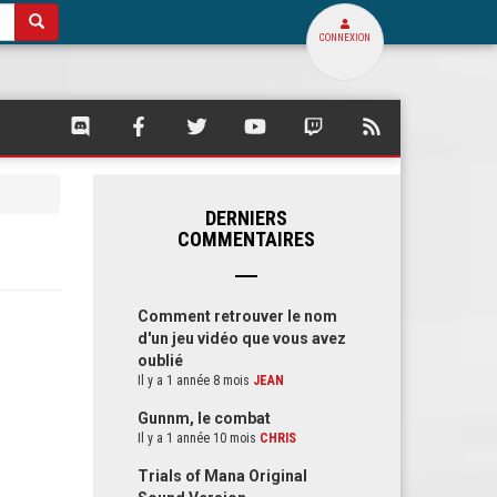
CONNEXION
SQUARE
SQUARE
SQUARE
SQUARE
SQUARE
FLUX
PALACE
PALACE
PALACE
PALACE
PALACE
RSS
SUR
SUR
SUR
SUR
SUR
DE
DISCORD
FACEBOOK
TWITTER
YOUTUBE
TWITCH
SQUARE
PALACE
DERNIERS
COMMENTAIRES
Comment retrouver le nom
d'un jeu vidéo que vous avez
oublié
Il y a 1 année 8 mois
JEAN
Gunnm, le combat
Il y a 1 année 10 mois
CHRIS
Trials of Mana Original