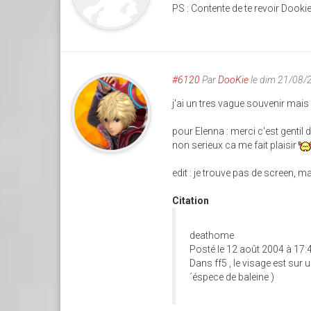
PS : Contente de te revoir Dookie
#6120
Par
DooKie
le dim 21/08/
j'ai un tres vague souvenir mais i
pour Elenna : merci c'est gentil d
non serieux ca me fait plaisir
edit : je trouve pas de screen,
Citation
deathome
Posté le 12 août 2004 à 17:
Dans ff5 , le visage est sur 
´éspece de baleine )