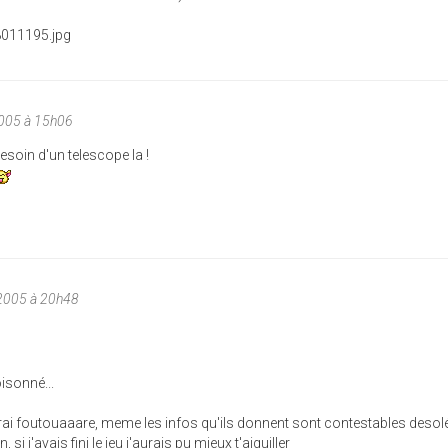
005 à 15h06
soin d'un telescope la !
2005 à 20h48
isonné...
rai foutouaaare, meme les infos qu'ils donnent sont contestables desol
i j'avais fini le jeu j'aurais pu mieux t'aiguiller