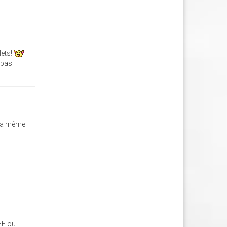
lets!
 pas
t la même
 FF ou