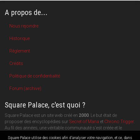
A propos de...
Nous rejoindre
Historique
Règlement
Crédits
Politique de confidentialité
Forum (archive)
Square Palace, c'est quoi ?
Square Palace est un site web créé en
2000
. Le but était de
proposer des encyclopédies sur
Secret of Mana
et
Chrono Trigger
.
Au fil des années, une véritable communauté s'est créée et le
contenu du site a pu s'étoffer.
Square Palace utilise des cookies afin d'analyser votre navigation, et ce, dans