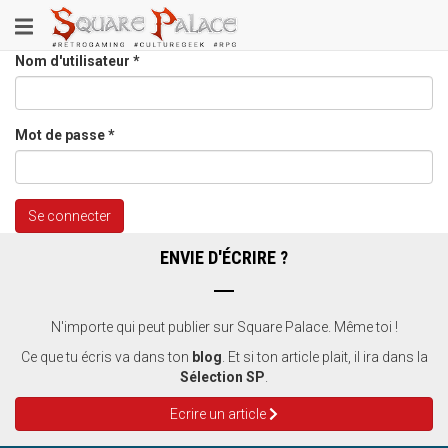
Aller
Toggle
au
contenu
navigation
Nom d'utilisateur
*
principal
Mot de passe
*
Se connecter
ENVIE D'ÉCRIRE ?
N'importe qui peut publier sur Square Palace. Même toi !
Ce que tu écris va dans ton
blog
. Et si ton article plait, il ira dans la
Sélection SP
.
Ecrire un article