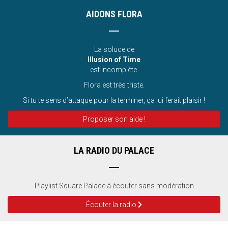
AIDONS FLORA
La soluce de
Illusion of Time
est incomplète.
Flora est très triste.
Si tu te sens d’attaque pour la terminer, ça lui ferait plaisir !
Proposer son aide !
LA RADIO DU PALACE
Playlist Square Palace à écouter sans modération
Écouter la radio