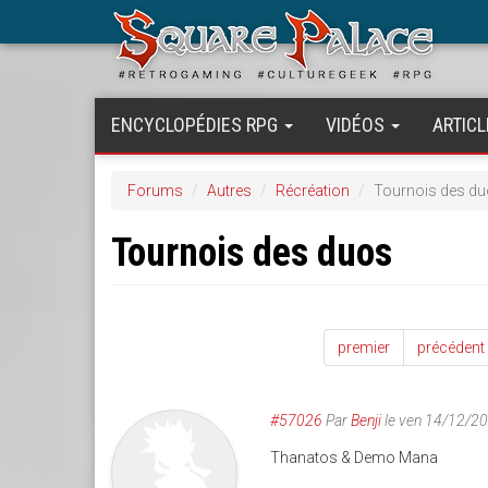
Aller
au
contenu
principal
ENCYCLOPÉDIES RPG
VIDÉOS
ARTICL
Forums
Autres
Récréation
Tournois des d
Tournois des duos
premier
précédent
#57026
Par
Benji
le ven 14/12/2
Thanatos & Demo Mana