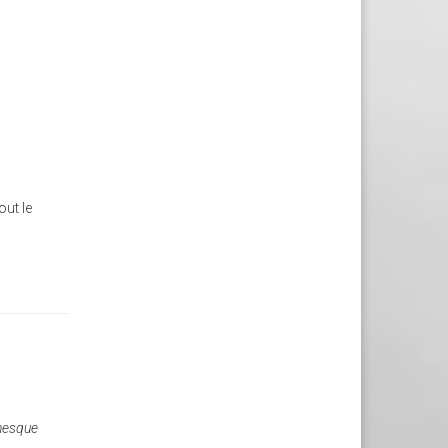
out le
anesque