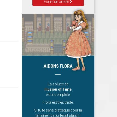
Ecrire un article
AIDONS FLORA
La soluce de
Illusion of Time
est incomplète.
Flora est très triste.
Si tu te sens d’attaque pour la
terminer, ça lui ferait plaisir !