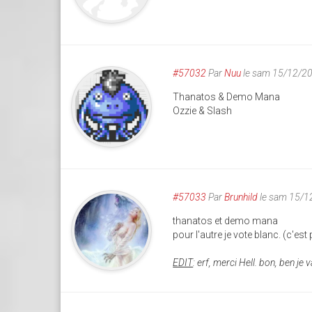
#57032
Par
Nuu
le sam 15/12/2
Thanatos & Demo Mana
Ozzie & Slash
#57033
Par
Brunhild
le sam 15/1
thanatos et demo mana
pour l'autre je vote blanc. (c'est p
EDIT
: erf, merci Hell. bon, ben je v