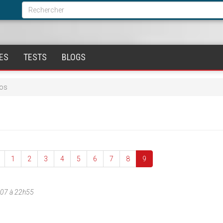
Formulaire
de
Rechercher
recherche
ES
TESTS
BLOGS
uos
1
2
3
4
5
6
7
8
9
007 à 22h55