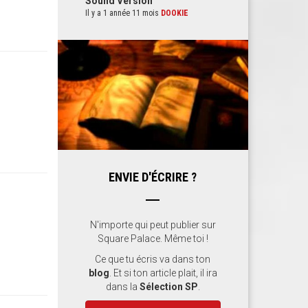
Sound Version
Il y a 1 année 11 mois
DOOKIE
ENVIE D'ÉCRIRE ?
N'importe qui peut publier sur
Square Palace. Même toi !
Ce que tu écris va dans ton
blog
. Et si ton article plait, il ira
dans la
Sélection SP
.