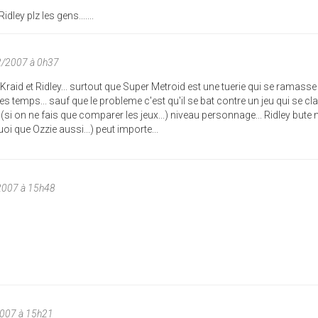
dley plz les gens.......
2/2007 à 0h37
Kraid et Ridley... surtout que Super Metroid est une tuerie qui se ramasse
les temps... sauf que le probleme c'est qu'il se bat contre un jeu qui se cl
(si on ne fais que comparer les jeux...) niveau personnage... Ridley bute m
oi que Ozzie aussi...) peut importe...
/2007 à 15h48
2007 à 15h21