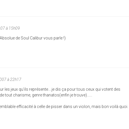
007 à 15h09
Absolue de Soul Calibur vous parle !)
2007 à 22h17
 les jeux qu'ils représente....je dis ça pour tous ceux qui votent des
tout charisme, genre thanatos(enfin je trouve)......
emblable efficacité à celle de pisser dans un violon, mais bon voilà quoi.