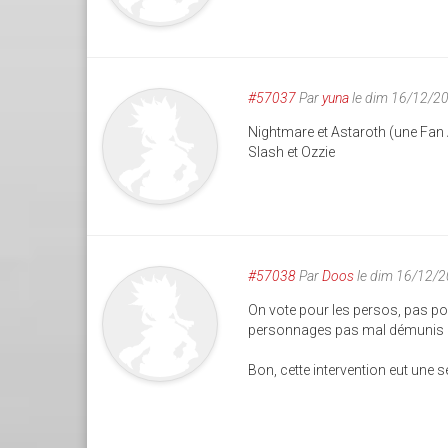
#57037
Par
yuna
le dim 16/12/2
Nightmare et Astaroth (une Fan 
Slash et Ozzie
#57038
Par
Doos
le dim 16/12/
On vote pour les persos, pas pour
personnages pas mal démunis de 
Bon, cette intervention eut une s