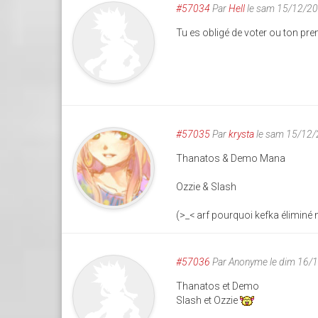
#57034
Par
Hell
le sam 15/12/20
Tu es obligé de voter ou ton pre
#57035
Par
krysta
le sam 15/12/
Thanatos & Demo Mana
Ozzie & Slash
(>_< arf pourquoi kefka éliminé
#57036
Par
Anonyme
le dim 16/
Thanatos et Demo
Slash et Ozzie