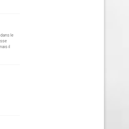
 dans le
asse
ais il