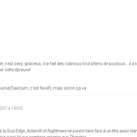
lé, il est sexy, gracieux, il te fait des calinous tout pleins de poutous... il a t
r cette épreuve!
 bourse(Saeclum, c'est Noël!), mais sinon ça va.
2007 à 14h05
la Soul Edge, Astaroth et Nightmare ne purent faire face à un être aussi tit