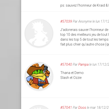
ps: sauvez l'honneur de Kraid & Ri
#57039
Par
Anonyme
le lun 17/1
J'adorerais sauver l'honneur de 
top 10 des meilleurs jeu de tout 
dans les top 5 de tout les temps 
fait plus chier qu'autre chose (qu
#57040
Par
Pampa
le lun 17/12
Thana et Demo
Slash et Ozzie
#57041
Par
Doos
le mar 18/12/