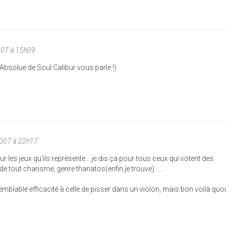
007 à 15h09
Absolue de Soul Calibur vous parle !)
2007 à 22h17
 les jeux qu'ils représente....je dis ça pour tous ceux qui votent des
tout charisme, genre thanatos(enfin je trouve)......
emblable efficacité à celle de pisser dans un violon, mais bon voilà quoi.