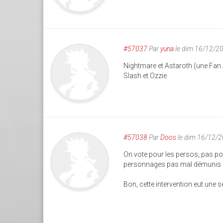
#57037
Par
yuna
le dim 16/12/2
Nightmare et Astaroth (une Fan 
Slash et Ozzie
#57038
Par
Doos
le dim 16/12/
On vote pour les persos, pas pour
personnages pas mal démunis de 
Bon, cette intervention eut une s