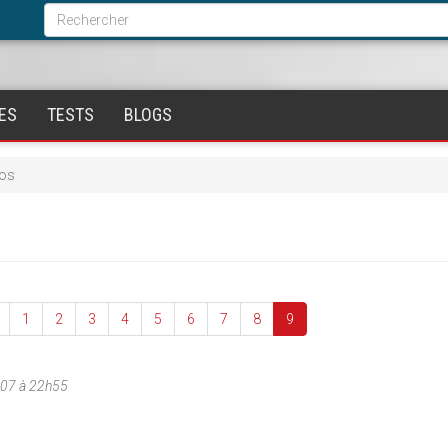
Formulaire
de
Rechercher
recherche
ES
TESTS
BLOGS
uos
1
2
3
4
5
6
7
8
9
007 à 22h55