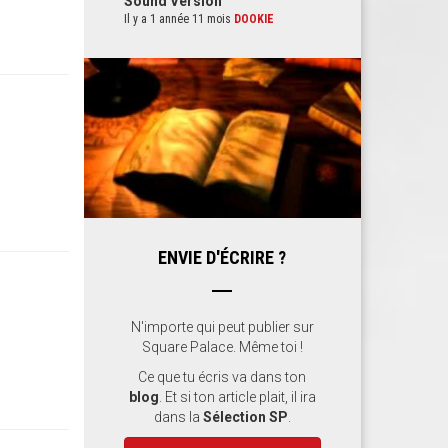
Sound Version
Il y a 1 année 11 mois
DOOKIE
ENVIE D'ÉCRIRE ?
N'importe qui peut publier sur
Square Palace. Même toi !
Ce que tu écris va dans ton
blog
. Et si ton article plait, il ira
dans la
Sélection SP
.