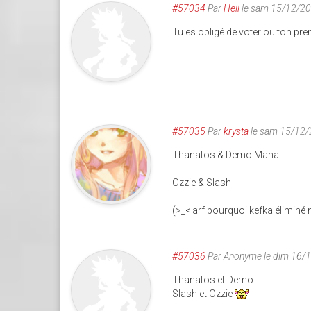
#57034
Par
Hell
le sam 15/12/20
Tu es obligé de voter ou ton pre
#57035
Par
krysta
le sam 15/12/
Thanatos & Demo Mana
Ozzie & Slash
(>_< arf pourquoi kefka éliminé
#57036
Par
Anonyme
le dim 16/
Thanatos et Demo
Slash et Ozzie