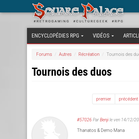
Aller
au
contenu
principal
ENCYCLOPÉDIES RPG
VIDÉOS
ARTICL
Forums
Autres
Récréation
Tournois des d
Tournois des duos
premier
précédent
#57026
Par
Benji
le ven 14/12/2
Thanatos & Demo Mana