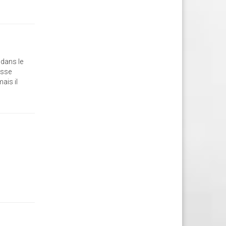
 dans le
asse
ais il