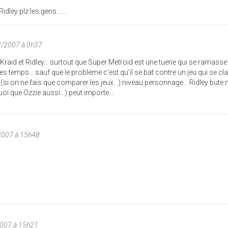
dley plz les gens.......
2/2007 à 0h37
Kraid et Ridley... surtout que Super Metroid est une tuerie qui se ramasse
les temps... sauf que le probleme c'est qu'il se bat contre un jeu qui se cl
(si on ne fais que comparer les jeux...) niveau personnage... Ridley bute m
oi que Ozzie aussi...) peut importe...
/2007 à 15h48
2007 à 15h21