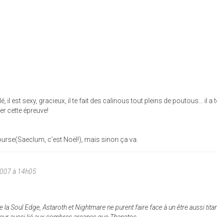
lé, il est sexy, gracieux, il te fait des calinous tout pleins de poutous... il a t
r cette épreuve!
 bourse(Saeclum, c'est Noël!), mais sinon ça va.
2007 à 14h05
la Soul Edge, Astaroth et Nightmare ne purent faire face à un être aussi tit