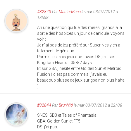
#32843
Par
MasterMana
le mar 03/07/2012 à
18h58
Ah une question qui tue des mères_grands à la
sortie des hospices un jour de canicule, voyons
voir :
Je n''ai pas de jeu préféré sur Super Nes y en a
tellement de géniaux.
Parmis les trois jeux que j'avais DS je dirais
Kingdom Hearts :: 358/2 days.
Et sur GBA j'hésite entre Golden Sun et Métroid
Fusion ( c'est pas comme si j'avais eu
beaucoup plusse de jeux sur gba non plus haha
).
#32844
Par
Brunhild
le mar 03/07/2012 à 22h38
SNES: SD3 et Tales of Phantasia
GBA: Golden Sun et FF5
DS: j'ai pas.