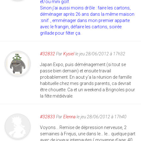
et/ou mini golf.
Sinon j'ai aussi moins drôle : faire les cartons,
déménager après 26 ans dans la même maison
:snif: , emménager dans mon premier apparte
avec le frangin, défaire les cartons, soirée
grillade pour fêter ça.
#32832
Par
Kysiel
le jeu 28/06/2012 à 17h32
Japan Expo, puis déménagement (si tout se
passe bien demain) et ensuite travail
probablement. En aout y'a la réunion de famille
habituelle chez mes grands parents, ca devrait
être chouette. Ca et un weekend a Brignoles pour
la fête médiévale.
#32833
Par
Elenna
le jeu 28/06/2012 à 17h40
Voyons... Remise de dépression nerveuse, 2
semaines à Frejus, une dans le... le... quelque part
avec de joyeux internautes ( moyenne d'age: 40