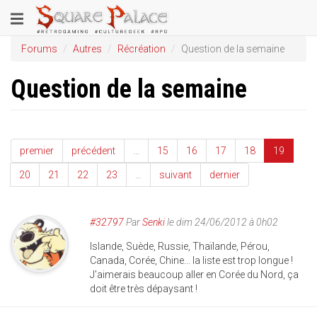
Aller
Toggle
au
contenu
navigation
Forums
Autres
Récréation
Question de la semaine
principal
Question de la semaine
premier
précédent
…
15
16
17
18
19
20
21
22
23
…
suivant
dernier
#32797
Par
Senki
le dim 24/06/2012 à 0h02
Islande, Suède, Russie, Thaïlande, Pérou,
Canada, Corée, Chine... la liste est trop longue !
J'aimerais beaucoup aller en Corée du Nord, ça
doit être très dépaysant !