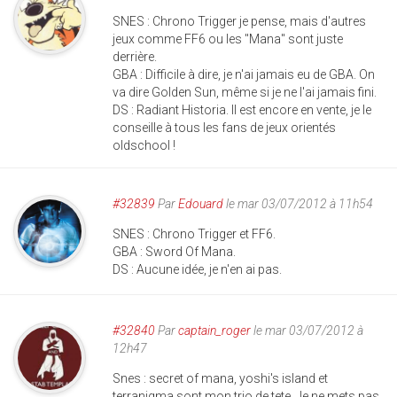
SNES : Chrono Trigger je pense, mais d'autres
jeux comme FF6 ou les "Mana" sont juste
derrière.
GBA : Difficile à dire, je n'ai jamais eu de GBA. On
va dire Golden Sun, même si je ne l'ai jamais fini.
DS : Radiant Historia. Il est encore en vente, je le
conseille à tous les fans de jeux orientés
oldschool !
#32839
Par
Edouard
le mar 03/07/2012 à 11h54
SNES : Chrono Trigger et FF6.
GBA : Sword Of Mana.
DS : Aucune idée, je n'en ai pas.
#32840
Par
captain_roger
le mar 03/07/2012 à
12h47
Snes : secret of mana, yoshi's island et
terranigma sont mon trio de tete. Je ne mets pas