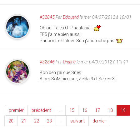
#32845
Par
Edouard
le mer 04/07/2012 à 10h31
Oh oui Tales Of Phantasia !
FF5 j'aime bien aussi.
Par contre Golden Sun j'accroche pas.
#32846
Par
Ondine
le mer 04/07/2012 à 11h11
Bon ben j'ai que Snes
Alors SoM bien sur, Zelda 3 et Seiken 3 !!
premier
précédent
…
15
16
17
18
19
20
21
22
23
…
suivant
dernier