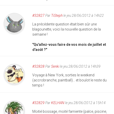
#32827
Par
TiSteph
le jeu 28/06/2012 à 14h22
La précédente question était bien sûr une
blagounette, voici la nouvelle question de la
semaine !
"Qu'allez-vous faire de vos mois de juillet et
d'août ?"
#32828
Par
Senki
le jeu 28/06/2012 à 14h39
Voyage à New York, sorties le weekend
(accrobranche, paintball)... et boulot le reste du
temps !
#32829
Par
KELHAN
le jeu 28/06/2012 à 15h14
Moitié bossage, moité farniente (palce, piscine,