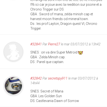
ff6 ici car je joue avec la reedition sur psone et a
Chrono Trigger sur DS
GBA : Sword of mana, zelda minish cap et
harvest moon friends od mineral town.
Ds : les prof Layton, Dragon quest VI, Chrono
Trigger.
#32841
Par
Pierre27
le mar 03/07/2012 à 13h42
SNES : on va dire Super Metroid
GBA : Zelda Minish cap.
DS : Pareil que captain.
#32842
Par
secretspy911
le mar 03/07/2012 à
14h44
SNES: Secret of Mana
GBA: Les Golden Sun
DS: Castlevania Dawn of Sorrow