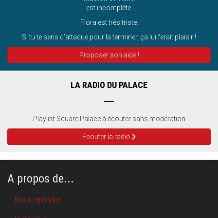
est incomplète.
Flora est très triste.
Si tu te sens d’attaque pour la terminer, ça lui ferait plaisir !
Proposer son aide !
LA RADIO DU PALACE
Playlist Square Palace à écouter sans modération
Écouter la radio
A propos de...
Nous rejoindre