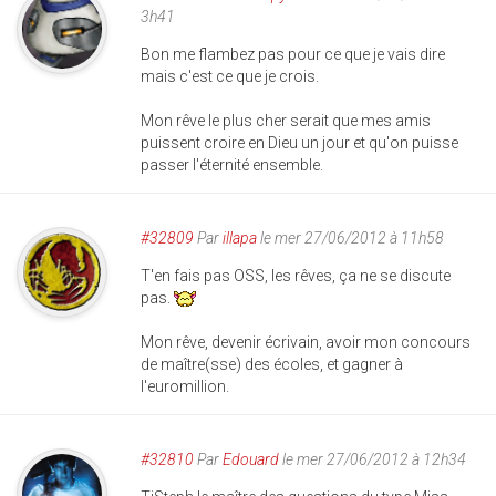
3h41
Bon me flambez pas pour ce que je vais dire
mais c'est ce que je crois.
Mon rêve le plus cher serait que mes amis
puissent croire en Dieu un jour et qu'on puisse
passer l'éternité ensemble.
#32809
Par
illapa
le mer 27/06/2012 à 11h58
T'en fais pas OSS, les rêves, ça ne se discute
pas.
Mon rêve, devenir écrivain, avoir mon concours
de maître(sse) des écoles, et gagner à
l'euromillion.
#32810
Par
Edouard
le mer 27/06/2012 à 12h34