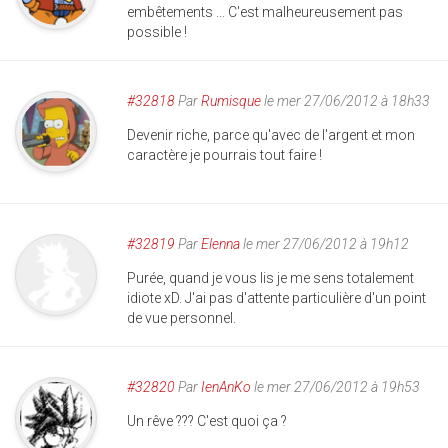
embêtements ... C'est malheureusement pas
possible !
#32818
Par
Rumisque
le mer 27/06/2012 à 18h33
Devenir riche, parce qu'avec de l'argent et mon
caractère je pourrais tout faire !
#32819
Par
Elenna
le mer 27/06/2012 à 19h12
Purée, quand je vous lis je me sens totalement
idiote xD. J'ai pas d'attente particulière d'un point
de vue personnel.
#32820
Par
IenAnKo
le mer 27/06/2012 à 19h53
Un rêve ??? C'est quoi ça ?