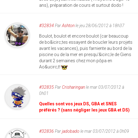
ans), préparation de cours et surtout dodo !
#32834
Par
Ashton
le jeu 28/06/2012 à 18h37
Boulot, boulot et encore boulot (car beaucoup
de bo&icirc;tes essayent de boucler leurs projets
avant les vacances), puis farniente au bord de la
piscine ou de la mer en presqu'&icirc;le de Giens
durant 2 semaines chez mon pôpa en
Ao&ucirc;t!
#32835
Par
Crisharingan
le mar 03/07/2012 à
0h01
Quelles sont vos jeux DS, GBA et SNES
préférés ? (sans négliger les jeux GBA et DS)
#32836
Par
jadobado
le mar 03/07/2012 à 0h09