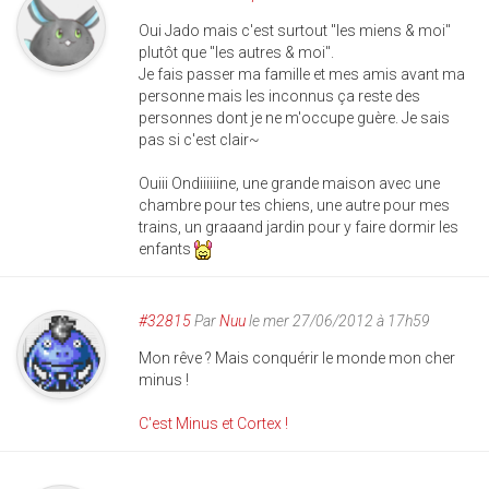
Oui Jado mais c'est surtout "les miens & moi"
plutôt que "les autres & moi".
Je fais passer ma famille et mes amis avant ma
personne mais les inconnus ça reste des
personnes dont je ne m'occupe guère. Je sais
pas si c'est clair~
Ouiii Ondiiiiiine, une grande maison avec une
chambre pour tes chiens, une autre pour mes
trains, un graaand jardin pour y faire dormir les
enfants
#32815
Par
Nuu
le mer 27/06/2012 à 17h59
Mon rêve ? Mais conquérir le monde mon cher
minus !
C'est Minus et Cortex !