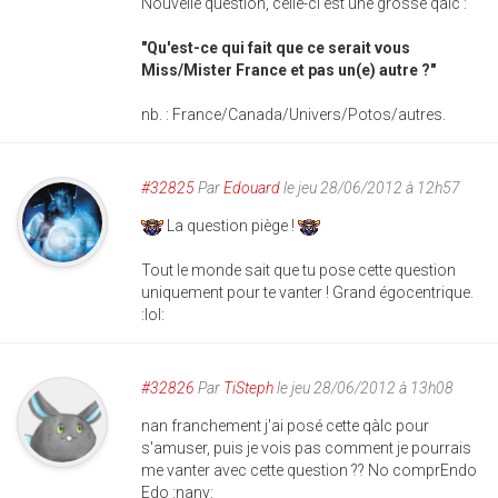
Nouvelle question, celle-ci est une grosse qàlc :
"Qu'est-ce qui fait que ce serait vous
Miss/Mister France et pas un(e) autre ?"
nb. : France/Canada/Univers/Potos/autres.
#32825
Par
Edouard
le jeu 28/06/2012 à 12h57
La question piège !
Tout le monde sait que tu pose cette question
uniquement pour te vanter ! Grand égocentrique.
:lol:
#32826
Par
TiSteph
le jeu 28/06/2012 à 13h08
nan franchement j'ai posé cette qàlc pour
s'amuser, puis je vois pas comment je pourrais
me vanter avec cette question ?? No comprEndo
Edo :nany: