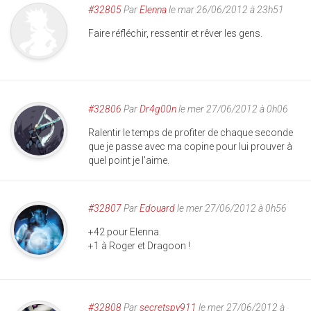
#32805
Par
Elenna
le mar 26/06/2012 à 23h51
Faire réfléchir, ressentir et rêver les gens.
#32806
Par
Dr4g00n
le mer 27/06/2012 à 0h06
Ralentir le temps de profiter de chaque seconde
que je passe avec ma copine pour lui prouver à
quel point je l'aime.
#32807
Par
Edouard
le mer 27/06/2012 à 0h56
+42 pour Elenna.
+1 à Roger et Dragoon !
#32808
Par
secretspy911
le mer 27/06/2012 à