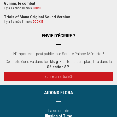
Gunnm, le combat
Il y a 1 année 10 mois
CHRIS
Trials of Mana Original Sound Version
Il y a 1 année 11 mois
DOOKIE
ENVIE D'ÉCRIRE ?
N'importe qui peut publier sur Square Palace. Même toi !
Ce que tu écris va dans ton
blog
. Et si ton article plait, il ira dans la
Sélection SP
.
Ecrire un article
AIDONS FLORA
La soluce de
Illusion of Time