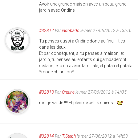
Avoir une grande maison avec un beau grand
jardin avec Ondine !
#32812
Par
jadobado
le mer 27/06/2012 à 13h10
Tu penses aussi à Ondine donc au final... t'es
dans les deux.
Et par conséquent, si tu penses à maison, et
jardin, tu penses au enfants qui gambaderont
dedans, et à un avenir familiale, et patati et patata
*mode chiant on*
#32813
Par
Ondine
le mer 27/06/2012 à 14h35
mdr je valide !!!! Et plein de petits chiens...
#32814
Par
TiSteph
le mer 27/06/2012 à 14h53