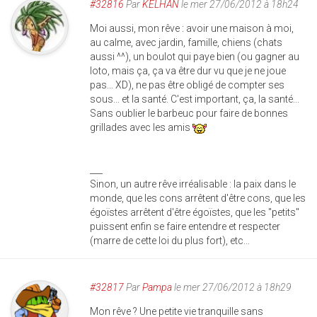
#32816
Par
KELHAN
le mer 27/06/2012 à 18h24
Moi aussi, mon rêve : avoir une maison à moi,
au calme, avec jardin, famille, chiens (chats
aussi ^^), un boulot qui paye bien (ou gagner au
loto, mais ça, ça va être dur vu que je ne joue
pas... XD), ne pas être obligé de compter ses
sous... et la santé. C'est important, ça, la santé...
Sans oublier le barbeuc pour faire de bonnes
grillades avec les amis
___
Sinon, un autre rêve irréalisable : la paix dans le
monde, que les cons arrêtent d'être cons, que les
égoïstes arrêtent d'être égoïstes, que les "petits"
puissent enfin se faire entendre et respecter
(marre de cette loi du plus fort), etc...
#32817
Par
Pampa
le mer 27/06/2012 à 18h29
Mon rêve ? Une petite vie tranquille sans