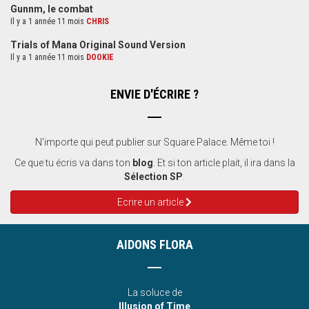
Gunnm, le combat
Il y a 1 année 11 mois
CHRIS
Trials of Mana Original Sound Version
Il y a 1 année 11 mois
DOOKIE
ENVIE D'ÉCRIRE ?
N'importe qui peut publier sur Square Palace. Même toi !
Ce que tu écris va dans ton
blog
. Et si ton article plait, il ira dans la
Sélection SP
.
Ecrire un article
AIDONS FLORA
La soluce de
Illusion of Time