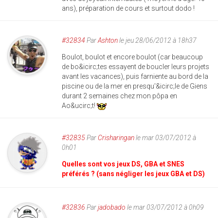
ans), préparation de cours et surtout dodo !
#32834
Par
Ashton
le jeu 28/06/2012 à 18h37
Boulot, boulot et encore boulot (car beaucoup
de bo&icirc;tes essayent de boucler leurs projets
avant les vacances), puis farniente au bord de la
piscine ou de la mer en presqu'&icirc;le de Giens
durant 2 semaines chez mon pôpa en
Ao&ucirc;t!
#32835
Par
Crisharingan
le mar 03/07/2012 à
0h01
Quelles sont vos jeux DS, GBA et SNES
préférés ? (sans négliger les jeux GBA et DS)
#32836
Par
jadobado
le mar 03/07/2012 à 0h09