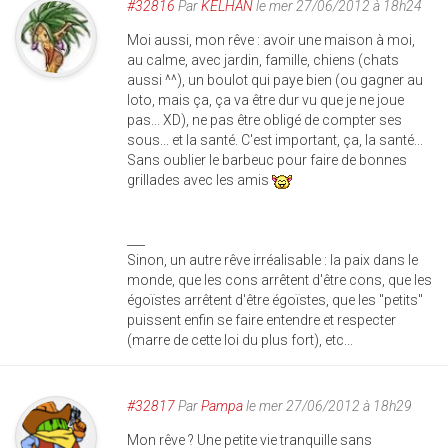
#32816
Par
KELHAN
le mer 27/06/2012 à 18h24
Moi aussi, mon rêve : avoir une maison à moi,
au calme, avec jardin, famille, chiens (chats
aussi ^^), un boulot qui paye bien (ou gagner au
loto, mais ça, ça va être dur vu que je ne joue
pas... XD), ne pas être obligé de compter ses
sous... et la santé. C'est important, ça, la santé...
Sans oublier le barbeuc pour faire de bonnes
grillades avec les amis
___
Sinon, un autre rêve irréalisable : la paix dans le
monde, que les cons arrêtent d'être cons, que les
égoïstes arrêtent d'être égoïstes, que les "petits"
puissent enfin se faire entendre et respecter
(marre de cette loi du plus fort), etc...
#32817
Par
Pampa
le mer 27/06/2012 à 18h29
Mon rêve ? Une petite vie tranquille sans