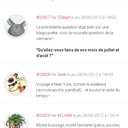
#32827
Par
TiSteph
le jeu 28/06/2012 à 14h22
La précédente question était bien sûr une
blagounette, voici la nouvelle question de la
semaine !
"Qu'allez-vous faire de vos mois de juillet et
d'août ?"
#32828
Par
Senki
le jeu 28/06/2012 à 14h39
Voyage à New York, sorties le weekend
(accrobranche, paintball)... et boulot le reste du
temps !
#32829
Par
KELHAN
le jeu 28/06/2012 à 15h14
Moitié bossage, moité farniente (palce, piscine,