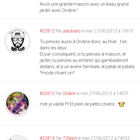
Avoir une grande maison avec un beau grand
jardin avec Ondine !
#32812
Par
jadobado
le mer 27/06/2012 à 13h10
Tu penses aussi à Ondine donc au final... t'es
dans les deux.
Et par conséquent, si tu penses à maison, et
jardin, tu penses au enfants qui gambaderont
dedans, et à un avenir familiale, et patati et patata
*mode chiant on*
#32813
Par
Ondine
le mer 27/06/2012 à 14h35
mdr je valide !!!! Et plein de petits chiens...
#32814
Par
TiSteph
le mer 27/06/2012 à 14h53