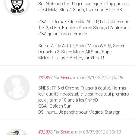
Sur Nintendo DS : Un jeu sur lequel je trip pas mal,
c'est Metal Slug 7. Sinon, Pokémon HG et SS.
GBA : le Remake de Zelda ALTTP, Les Golden sun
1 et 2, et Fire Emblem Sacred Stone, et l'autre sur
GBA qu'on à eu en France.
Snes : Zelda ALTTP, Super Mario World, Seiken
Densetsu 3, Super Mario All Star... Super
Metroid... laisse tomber, j'arrête xD !
#32837
Par
Elenna
le mar 03/07/2012 à 10h06
SNES : FF 6 et Chrono Trigger à égalité. Hormis
leur qualité incotestable, c'est mes tout premiers
jeux, j'ai mis 10 ans à les finir xD
GBA : Golden Sun
DS : hum... Je penche pour Magical Starsign.
#32838
Par
Senki
le mar 03/07/2012 à 10h10