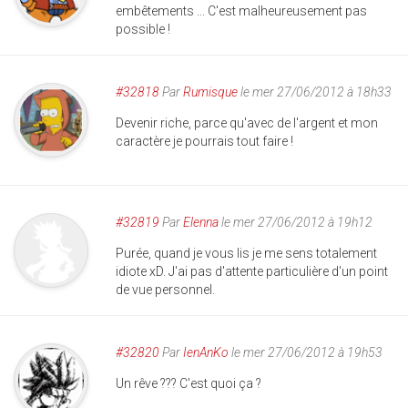
embêtements ... C'est malheureusement pas
possible !
#32818
Par
Rumisque
le mer 27/06/2012 à 18h33
Devenir riche, parce qu'avec de l'argent et mon
caractère je pourrais tout faire !
#32819
Par
Elenna
le mer 27/06/2012 à 19h12
Purée, quand je vous lis je me sens totalement
idiote xD. J'ai pas d'attente particulière d'un point
de vue personnel.
#32820
Par
IenAnKo
le mer 27/06/2012 à 19h53
Un rêve ??? C'est quoi ça ?