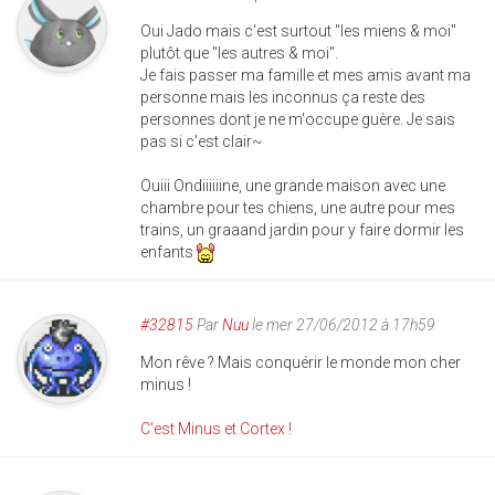
Oui Jado mais c'est surtout "les miens & moi"
plutôt que "les autres & moi".
Je fais passer ma famille et mes amis avant ma
personne mais les inconnus ça reste des
personnes dont je ne m'occupe guère. Je sais
pas si c'est clair~
Ouiii Ondiiiiiine, une grande maison avec une
chambre pour tes chiens, une autre pour mes
trains, un graaand jardin pour y faire dormir les
enfants
#32815
Par
Nuu
le mer 27/06/2012 à 17h59
Mon rêve ? Mais conquérir le monde mon cher
minus !
C'est Minus et Cortex !