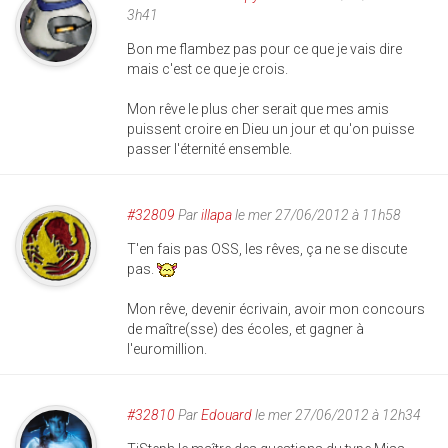
3h41
Bon me flambez pas pour ce que je vais dire
mais c'est ce que je crois.
Mon rêve le plus cher serait que mes amis
puissent croire en Dieu un jour et qu'on puisse
passer l'éternité ensemble.
#32809
Par
illapa
le mer 27/06/2012 à 11h58
T'en fais pas OSS, les rêves, ça ne se discute
pas.
Mon rêve, devenir écrivain, avoir mon concours
de maître(sse) des écoles, et gagner à
l'euromillion.
#32810
Par
Edouard
le mer 27/06/2012 à 12h34