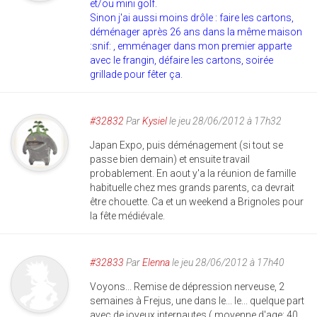
et/ou mini golf.
Sinon j'ai aussi moins drôle : faire les cartons,
déménager après 26 ans dans la même maison
:snif: , emménager dans mon premier apparte
avec le frangin, défaire les cartons, soirée
grillade pour fêter ça.
#32832
Par
Kysiel
le jeu 28/06/2012 à 17h32
Japan Expo, puis déménagement (si tout se
passe bien demain) et ensuite travail
probablement. En aout y'a la réunion de famille
habituelle chez mes grands parents, ca devrait
être chouette. Ca et un weekend a Brignoles pour
la fête médiévale.
#32833
Par
Elenna
le jeu 28/06/2012 à 17h40
Voyons... Remise de dépression nerveuse, 2
semaines à Frejus, une dans le... le... quelque part
avec de joyeux internautes ( moyenne d'age: 40