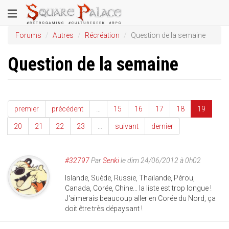
Aller
Toggle
au
contenu
navigation
Forums
Autres
Récréation
Question de la semaine
principal
Question de la semaine
premier
précédent
…
15
16
17
18
19
20
21
22
23
…
suivant
dernier
#32797
Par
Senki
le dim 24/06/2012 à 0h02
Islande, Suède, Russie, Thaïlande, Pérou,
Canada, Corée, Chine... la liste est trop longue !
J'aimerais beaucoup aller en Corée du Nord, ça
doit être très dépaysant !