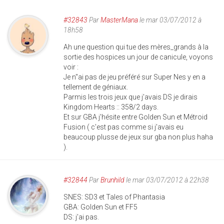
#32843
Par
MasterMana
le mar 03/07/2012 à
18h58
Ah une question qui tue des mères_grands à la
sortie des hospices un jour de canicule, voyons
voir :
Je n''ai pas de jeu préféré sur Super Nes y en a
tellement de géniaux.
Parmis les trois jeux que j'avais DS je dirais
Kingdom Hearts :: 358/2 days.
Et sur GBA j'hésite entre Golden Sun et Métroid
Fusion ( c'est pas comme si j'avais eu
beaucoup plusse de jeux sur gba non plus haha
).
#32844
Par
Brunhild
le mar 03/07/2012 à 22h38
SNES: SD3 et Tales of Phantasia
GBA: Golden Sun et FF5
DS: j'ai pas.