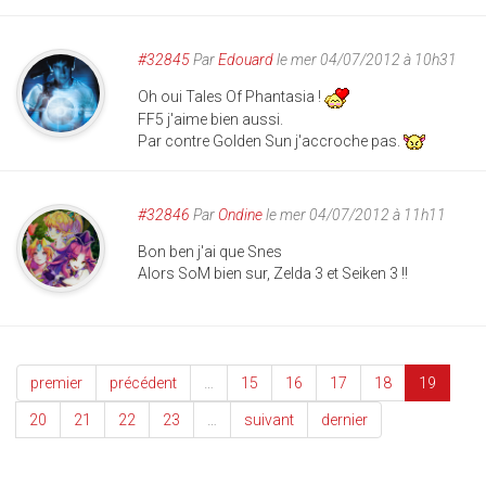
#32845
Par
Edouard
le mer 04/07/2012 à 10h31
Oh oui Tales Of Phantasia !
FF5 j'aime bien aussi.
Par contre Golden Sun j'accroche pas.
#32846
Par
Ondine
le mer 04/07/2012 à 11h11
Bon ben j'ai que Snes
Alors SoM bien sur, Zelda 3 et Seiken 3 !!
premier
précédent
…
15
16
17
18
19
20
21
22
23
…
suivant
dernier