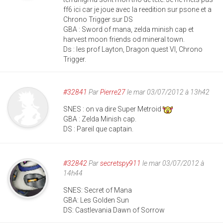
ff6 ici car je joue avec la reedition sur psone et a
Chrono Trigger sur DS
GBA : Sword of mana, zelda minish cap et
harvest moon friends od mineral town.
Ds : les prof Layton, Dragon quest VI, Chrono
Trigger.
#32841
Par
Pierre27
le mar 03/07/2012 à 13h42
SNES : on va dire Super Metroid
GBA : Zelda Minish cap.
DS : Pareil que captain.
#32842
Par
secretspy911
le mar 03/07/2012 à
14h44
SNES: Secret of Mana
GBA: Les Golden Sun
DS: Castlevania Dawn of Sorrow