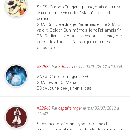
SNES : Chrono Trigger je pense, mais d'autres
jeux comme FF6 ou les "Mana" sont juste
derrière.
GBA : Difficile à dire, je n'ai jamais eu de GBA. On
va dire Golden Sun, même si je ne l'ai jamais fini.
DS : Radiant Historia. Il est encore en vente, je le
conseille à tous les fans de jeux orientés
oldschool !
#32839
Par
Edouard
le mar 03/07/2012 à 11h54
SNES : Chrono Trigger et FF6.
GBA : Sword Of Mana.
DS : Aucune idée, je n'en ai pas.
#32840
Par
captain_roger
le mar 03/07/2012 à
12h47
Snes : secret of mana, yoshi's island et
terranigma sont mon trio de tete. Je ne mets pas