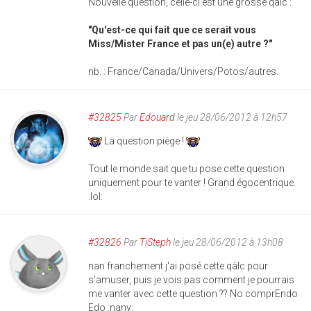
Nouvelle question, celle-ci est une grosse qàlc :
"Qu'est-ce qui fait que ce serait vous
Miss/Mister France et pas un(e) autre ?"
nb. : France/Canada/Univers/Potos/autres.
#32825
Par
Edouard
le jeu 28/06/2012 à 12h57
La question piège !
Tout le monde sait que tu pose cette question
uniquement pour te vanter ! Grand égocentrique.
:lol:
#32826
Par
TiSteph
le jeu 28/06/2012 à 13h08
nan franchement j'ai posé cette qàlc pour
s'amuser, puis je vois pas comment je pourrais
me vanter avec cette question ?? No comprEndo
Edo :nany: