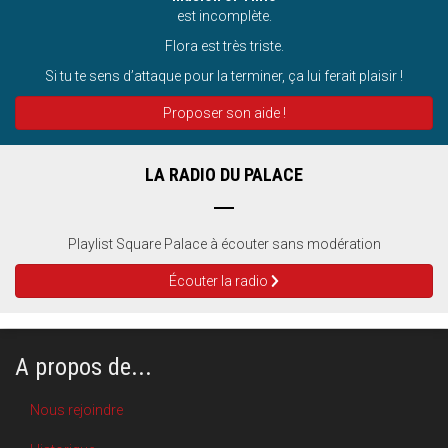
est incomplète.
Flora est très triste.
Si tu te sens d’attaque pour la terminer, ça lui ferait plaisir !
Proposer son aide !
LA RADIO DU PALACE
Playlist Square Palace à écouter sans modération
Écouter la radio
A propos de...
Nous rejoindre