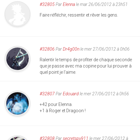
#32805
Par
Elenna
le mar 26/06/2012 à 23h51
Faire réfléchir, ressentir et rêver les gens.
#32806
Par
Dr4g00n
le mer 27/06/2012 à 0h06
Ralentir le temps de profiter de chaque seconde
que je passe avec ma copine pour lui prouver à
quel point je l'aime.
#32807
Par
Edouard
le mer 27/06/2012 à 0h56
+42 pour Elenna.
+1 à Roger et Dragoon !
#32808
Par
secretspy911
le mer 27/06/2012 à