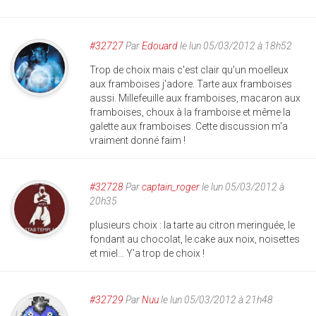
#32727
Par
Edouard
le lun 05/03/2012 à 18h52
Trop de choix mais c'est clair qu'un moelleux
aux framboises j'adore. Tarte aux framboises
aussi. Millefeuille aux framboises, macaron aux
framboises, choux à la framboise et même la
galette aux framboises. Cette discussion m'a
vraiment donné faim !
#32728
Par
captain_roger
le lun 05/03/2012 à
20h35
plusieurs choix : la tarte au citron meringuée, le
fondant au chocolat, le cake aux noix, noisettes
et miel... Y'a trop de choix !
#32729
Par
Nuu
le lun 05/03/2012 à 21h48