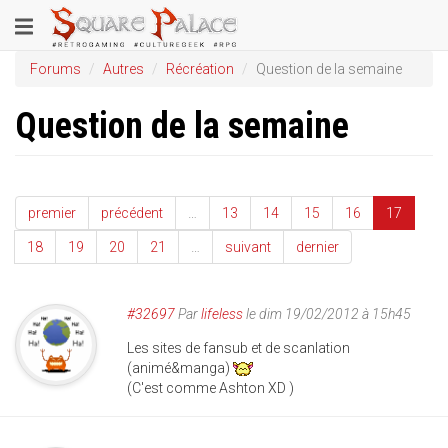
Aller
Toggle
au
contenu
navigation
Forums
Autres
Récréation
Question de la semaine
principal
Question de la semaine
premier
précédent
…
13
14
15
16
17
18
19
20
21
…
suivant
dernier
#32697
Par
lifeless
le dim 19/02/2012 à 15h45
Les sites de fansub et de scanlation
(animé&manga)
(C'est comme Ashton XD )