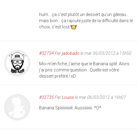
hum... ça c'est plutôt un dessert qu'un gâteau...
mais bon... ça rajoute juste de la difficulté dans le
choix, c'est tout
#32734
Par
jadobado
le mar 06/03/2012 à 15h50
Moi m'en fiche, j'aime que le Banana split. Alors
j'ai pris comme question : Quelle est vôtre
dessert préféré ! xD
#32735
Par
Louise
le mar 06/03/2012 à 16h07
Banana Spliiiiiiiiiiit. Aussiiiiiiii. *O*