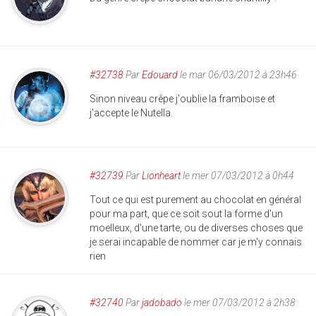
#32738
Par
Edouard
le mar 06/03/2012 à 23h46
Sinon niveau crêpe j'oublie la framboise et
j'accepte le Nutella.
#32739
Par
Lionheart
le mer 07/03/2012 à 0h44
Tout ce qui est purement au chocolat en général
pour ma part, que ce soit sout la forme d'un
moelleux, d'une tarte, ou de diverses choses que
je serai incapable de nommer car je m'y connais
rien
#32740
Par
jadobado
le mer 07/03/2012 à 2h38