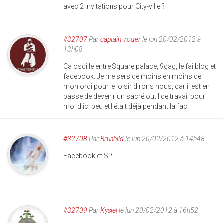
avec 2 invitations pour City-ville ?
#32707
Par
captain_roger
le lun 20/02/2012 à
13h08
Ca oscille entre Square palace, 9gag, le failblog et
facebook. Je me sers de moins en moins de
mon ordi pour le loisir dirons nous, car il est en
passe de devenir un sacré outil de travail pour
moi d'ici peu et l'était déjà pendant la fac.
#32708
Par
Brunhild
le lun 20/02/2012 à 14h48
Facebook et SP.
#32709
Par
Kysiel
le lun 20/02/2012 à 16h52