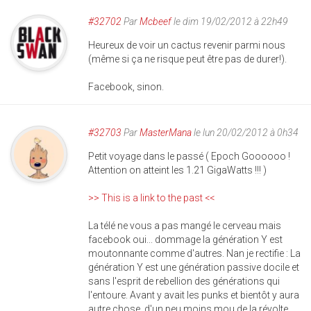
#32702
Par
Mcbeef
le dim 19/02/2012 à 22h49
Heureux de voir un cactus revenir parmi nous
(même si ça ne risque peut être pas de durer!).
Facebook, sinon.
#32703
Par
MasterMana
le lun 20/02/2012 à 0h34
Petit voyage dans le passé ( Epoch Goooooo !
Attention on atteint les 1.21 GigaWatts !!! )
>> This is a link to the past <<
La télé ne vous a pas mangé le cerveau mais
facebook oui... dommage la génération Y est
moutonnante comme d'autres. Nan je rectifie : La
génération Y est une génération passive docile et
sans l'esprit de rebellion des générations qui
l'entoure. Avant y avait les punks et bientôt y aura
autre chose, d'un peu moins mou de la révolte