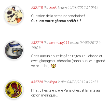
#32718
Par
Senki
le dim 04/03/2012 à 19h12
Question de la semaine prochaine !
Quel est votre gâteau préféré ?
#32719
Par
secretspy911
le dim 04/03/2012 à
19h16
Sans aucun doute le g&acirc;teau au chocolat
avec glaçage au chocolat (sans oublier le grand
verre de lait)!
#32720
Par
illapa
le dim 04/03/2012 à 19h21
Hm... J'hésite entre le Paris-Brest et la tarte au
citron meringué...