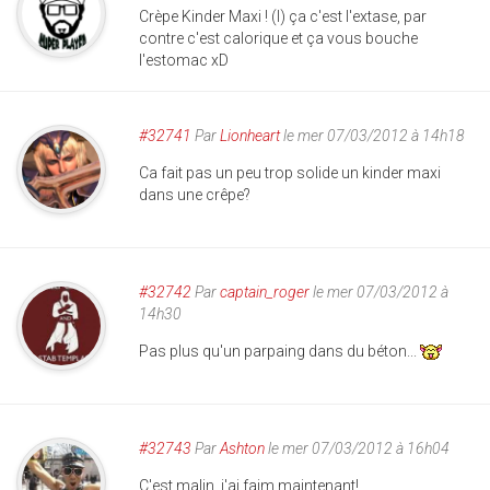
Crèpe Kinder Maxi ! (l) ça c'est l'extase, par
contre c'est calorique et ça vous bouche
l'estomac xD
#32741
Par
Lionheart
le mer 07/03/2012 à 14h18
Ca fait pas un peu trop solide un kinder maxi
dans une crêpe?
#32742
Par
captain_roger
le mer 07/03/2012 à
14h30
Pas plus qu'un parpaing dans du béton...
#32743
Par
Ashton
le mer 07/03/2012 à 16h04
C'est malin, j'ai faim maintenant!