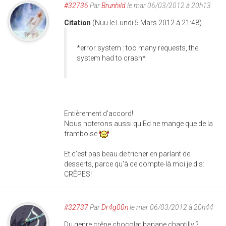
#32736
Par
Brunhild
le mar 06/03/2012 à 20h13
Citation
(Nuu le Lundi 5 Mars 2012 à 21:48)
*error system : too many requests, the
system had to crash*
Entièrement d'accord!
Nous noterons aussi qu'Ed ne mange que de la
framboise
Et c'est pas beau de tricher en parlant de
desserts, parce qu'à ce compte-là moi je dis:
CRÊPES!
#32737
Par
Dr4g00n
le mar 06/03/2012 à 20h44
Du genre crêpe chocolat banane chantilly ?