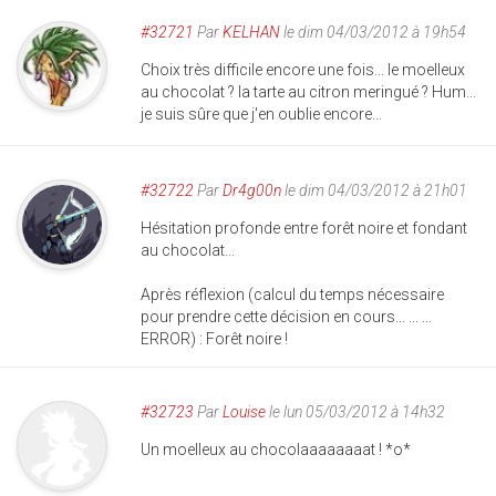
#32721
Par
KELHAN
le dim 04/03/2012 à 19h54
Choix très difficile encore une fois... le moelleux
au chocolat ? la tarte au citron meringué ? Hum...
je suis sûre que j'en oublie encore...
#32722
Par
Dr4g00n
le dim 04/03/2012 à 21h01
Hésitation profonde entre forêt noire et fondant
au chocolat...
Après réflexion (calcul du temps nécessaire
pour prendre cette décision en cours... ... ...
ERROR) : Forêt noire !
#32723
Par
Louise
le lun 05/03/2012 à 14h32
Un moelleux au chocolaaaaaaaat ! *o*