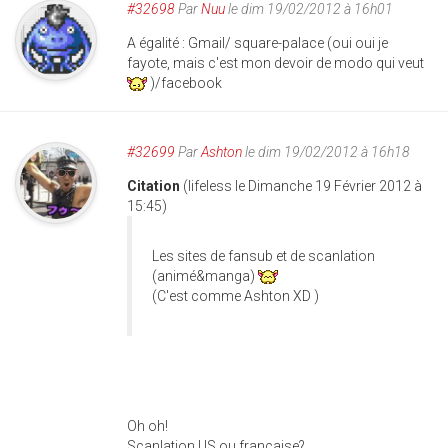
#32698
Par
Nuu
le dim 19/02/2012 à 16h01
A égalité : Gmail/ square-palace (oui oui je
fayote, mais c'est mon devoir de modo qui veut
)/facebook
#32699
Par
Ashton
le dim 19/02/2012 à 16h18
Citation
(lifeless le Dimanche 19 Février 2012 à
15:45)
Les sites de fansub et de scanlation
(animé&manga)
(C'est comme Ashton XD )
Oh oh!
Scanlation US ou française?