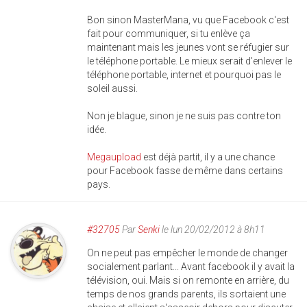
Bon sinon MasterMana, vu que Facebook c'est
fait pour communiquer, si tu enlève ça
maintenant mais les jeunes vont se réfugier sur
le téléphone portable. Le mieux serait d'enlever le
téléphone portable, internet et pourquoi pas le
soleil aussi.
Non je blague, sinon je ne suis pas contre ton
idée.
Megaupload
est déjà partit, il y a une chance
pour Facebook fasse de même dans certains
pays.
#32705
Par
Senki
le lun 20/02/2012 à 8h11
On ne peut pas empêcher le monde de changer
socialement parlant... Avant facebook il y avait la
télévision, oui. Mais si on remonte en arrière, du
temps de nos grands parents, ils sortaient une