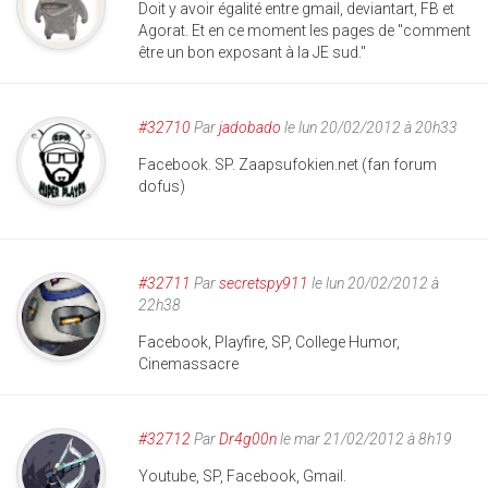
Doit y avoir égalité entre gmail, deviantart, FB et
Agorat. Et en ce moment les pages de "comment
être un bon exposant à la JE sud."
#32710
Par
jadobado
le lun 20/02/2012 à 20h33
Facebook. SP. Zaapsufokien.net (fan forum
dofus)
#32711
Par
secretspy911
le lun 20/02/2012 à
22h38
Facebook, Playfire, SP, College Humor,
Cinemassacre
#32712
Par
Dr4g00n
le mar 21/02/2012 à 8h19
Youtube, SP, Facebook, Gmail.