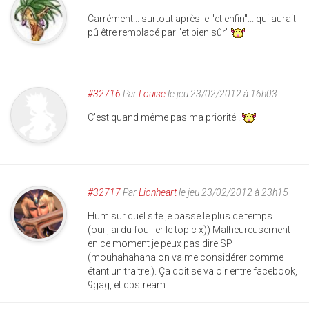
Carrément... surtout après le "et enfin"... qui aurait
pû être remplacé par "et bien sûr"
#32716
Par
Louise
le jeu 23/02/2012 à 16h03
C'est quand même pas ma priorité !
#32717
Par
Lionheart
le jeu 23/02/2012 à 23h15
Hum sur quel site je passe le plus de temps....
(oui j'ai du fouiller le topic x)) Malheureusement
en ce moment je peux pas dire SP
(mouhahahaha on va me considérer comme
étant un traitre!). Ça doit se valoir entre facebook,
9gag, et dpstream.