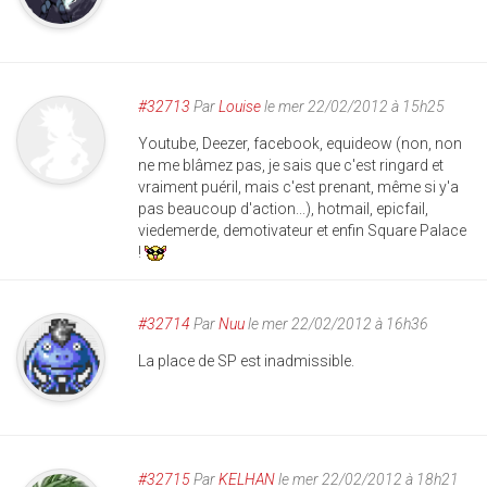
#32713
Par
Louise
le mer 22/02/2012 à 15h25
Youtube, Deezer, facebook, equideow (non, non
ne me blâmez pas, je sais que c'est ringard et
vraiment puéril, mais c'est prenant, même si y'a
pas beaucoup d'action...), hotmail, epicfail,
viedemerde, demotivateur et enfin Square Palace
!
#32714
Par
Nuu
le mer 22/02/2012 à 16h36
La place de SP est inadmissible.
#32715
Par
KELHAN
le mer 22/02/2012 à 18h21