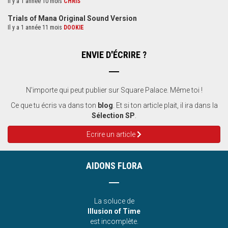
Il y a 1 année 10 mois
CHRIS
Trials of Mana Original Sound Version
Il y a 1 année 11 mois
DOOKIE
ENVIE D'ÉCRIRE ?
N'importe qui peut publier sur Square Palace. Même toi !
Ce que tu écris va dans ton
blog
. Et si ton article plait, il ira dans la
Sélection SP
.
Ecrire un article
AIDONS FLORA
La soluce de
Illusion of Time
est incomplète.