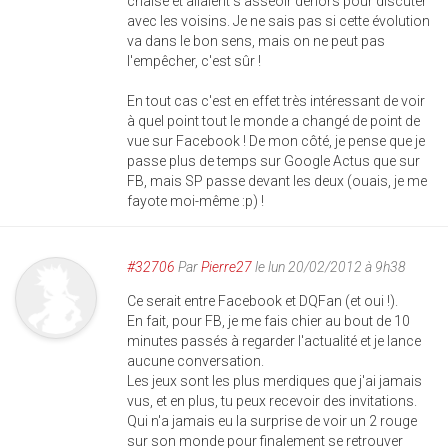
chaise et allaient s'asseoir dehors pour discuter
avec les voisins. Je ne sais pas si cette évolution
va dans le bon sens, mais on ne peut pas
l'empêcher, c'est sûr !
En tout cas c'est en effet très intéressant de voir
à quel point tout le monde a changé de point de
vue sur Facebook ! De mon côté, je pense que je
passe plus de temps sur Google Actus que sur
FB, mais SP passe devant les deux (ouais, je me
fayote moi-même :p) !
#32706
Par
Pierre27
le lun 20/02/2012 à 9h38
Ce serait entre Facebook et DQFan (et oui !).
En fait, pour FB, je me fais chier au bout de 10
minutes passés à regarder l'actualité et je lance
aucune conversation.
Les jeux sont les plus merdiques que j'ai jamais
vus, et en plus, tu peux recevoir des invitations.
Qui n'a jamais eu la surprise de voir un 2 rouge
sur son monde pour finalement se retrouver