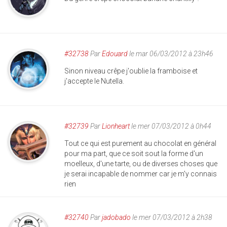
#32738
Par
Edouard
le mar 06/03/2012 à 23h46
Sinon niveau crêpe j'oublie la framboise et
j'accepte le Nutella.
#32739
Par
Lionheart
le mer 07/03/2012 à 0h44
Tout ce qui est purement au chocolat en général
pour ma part, que ce soit sout la forme d'un
moelleux, d'une tarte, ou de diverses choses que
je serai incapable de nommer car je m'y connais
rien
#32740
Par
jadobado
le mer 07/03/2012 à 2h38