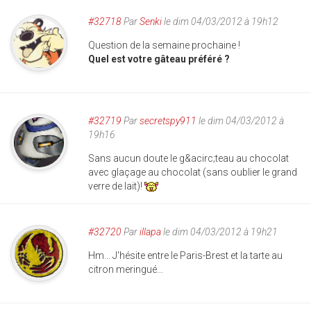
#32718
Par
Senki
le dim 04/03/2012 à 19h12
Question de la semaine prochaine !
Quel est votre gâteau préféré ?
#32719
Par
secretspy911
le dim 04/03/2012 à
19h16
Sans aucun doute le g&acirc;teau au chocolat
avec glaçage au chocolat (sans oublier le grand
verre de lait)!
#32720
Par
illapa
le dim 04/03/2012 à 19h21
Hm... J'hésite entre le Paris-Brest et la tarte au
citron meringué...