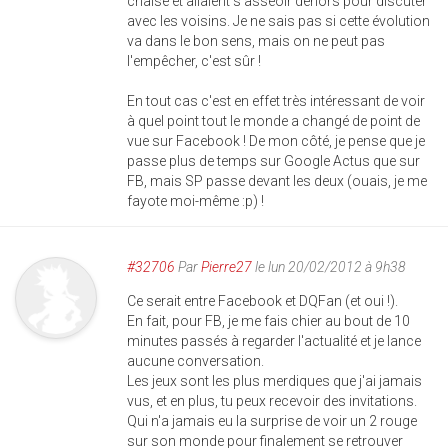
chaise et allaient s'asseoir dehors pour discuter
avec les voisins. Je ne sais pas si cette évolution
va dans le bon sens, mais on ne peut pas
l'empêcher, c'est sûr !
En tout cas c'est en effet très intéressant de voir
à quel point tout le monde a changé de point de
vue sur Facebook ! De mon côté, je pense que je
passe plus de temps sur Google Actus que sur
FB, mais SP passe devant les deux (ouais, je me
fayote moi-même :p) !
#32706
Par
Pierre27
le lun 20/02/2012 à 9h38
Ce serait entre Facebook et DQFan (et oui !).
En fait, pour FB, je me fais chier au bout de 10
minutes passés à regarder l'actualité et je lance
aucune conversation.
Les jeux sont les plus merdiques que j'ai jamais
vus, et en plus, tu peux recevoir des invitations.
Qui n'a jamais eu la surprise de voir un 2 rouge
sur son monde pour finalement se retrouver