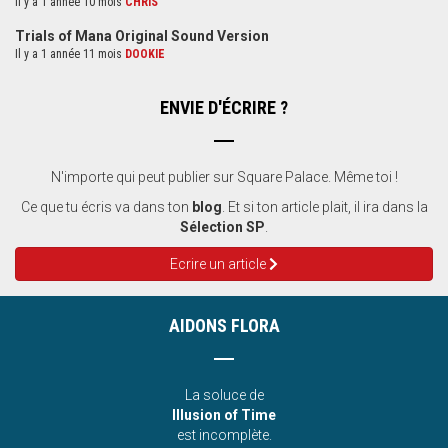
Il y a 1 année 10 mois
CHRIS
Trials of Mana Original Sound Version
Il y a 1 année 11 mois
DOOKIE
ENVIE D'ÉCRIRE ?
N'importe qui peut publier sur Square Palace. Même toi !
Ce que tu écris va dans ton
blog
. Et si ton article plait, il ira dans la
Sélection SP
.
Ecrire un article
AIDONS FLORA
La soluce de
Illusion of Time
est incomplète.