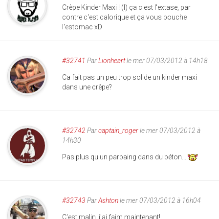
Crèpe Kinder Maxi ! (l) ça c'est l'extase, par
contre c'est calorique et ça vous bouche
l'estomac xD
#32741
Par
Lionheart
le mer 07/03/2012 à 14h18
Ca fait pas un peu trop solide un kinder maxi
dans une crêpe?
#32742
Par
captain_roger
le mer 07/03/2012 à
14h30
Pas plus qu'un parpaing dans du béton...
#32743
Par
Ashton
le mer 07/03/2012 à 16h04
C'est malin, j'ai faim maintenant!