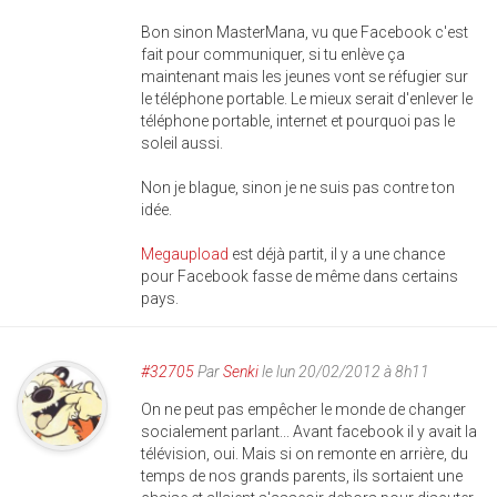
Bon sinon MasterMana, vu que Facebook c'est
fait pour communiquer, si tu enlève ça
maintenant mais les jeunes vont se réfugier sur
le téléphone portable. Le mieux serait d'enlever le
téléphone portable, internet et pourquoi pas le
soleil aussi.
Non je blague, sinon je ne suis pas contre ton
idée.
Megaupload
est déjà partit, il y a une chance
pour Facebook fasse de même dans certains
pays.
#32705
Par
Senki
le lun 20/02/2012 à 8h11
On ne peut pas empêcher le monde de changer
socialement parlant... Avant facebook il y avait la
télévision, oui. Mais si on remonte en arrière, du
temps de nos grands parents, ils sortaient une