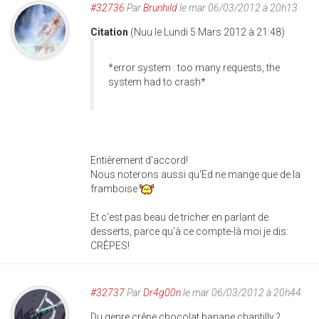
#32736
Par
Brunhild
le mar 06/03/2012 à 20h13
Citation
(Nuu le Lundi 5 Mars 2012 à 21:48)
*error system : too many requests, the
system had to crash*
Entièrement d'accord!
Nous noterons aussi qu'Ed ne mange que de la
framboise
Et c'est pas beau de tricher en parlant de
desserts, parce qu'à ce compte-là moi je dis:
CRÊPES!
#32737
Par
Dr4g00n
le mar 06/03/2012 à 20h44
Du genre crêpe chocolat banane chantilly ?