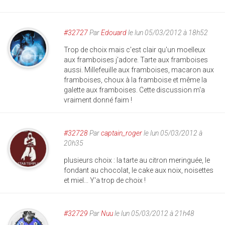
#32727
Par
Edouard
le lun 05/03/2012 à 18h52
Trop de choix mais c'est clair qu'un moelleux
aux framboises j'adore. Tarte aux framboises
aussi. Millefeuille aux framboises, macaron aux
framboises, choux à la framboise et même la
galette aux framboises. Cette discussion m'a
vraiment donné faim !
#32728
Par
captain_roger
le lun 05/03/2012 à
20h35
plusieurs choix : la tarte au citron meringuée, le
fondant au chocolat, le cake aux noix, noisettes
et miel... Y'a trop de choix !
#32729
Par
Nuu
le lun 05/03/2012 à 21h48