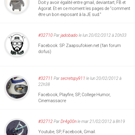
Doit y avoir égalité entre gmail, deviantart, FB et
Agorat. Et en ce moment les pages de "comment
être un bon exposant à la JE sud."
#32710
Par
jadobado
le lun 20/02/2012 à 20h33
Facebook. SP. Zaapsufokien.net (fan forum
dofus)
#32711
Par
secretspy911
le lun 20/02/2012 à
22h38
Facebook, Playfire, SP, College Humor,
Cinemassacre
#32712
Par
Dr4g00n
le mar 21/02/2012 à 8h19
Youtube, SP, Facebook, Gmail.