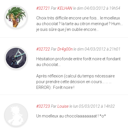
#32721
Par
KELHAN
le dim 04/03/2012 à 19h54
Choix très difficile encore une fois... le moelleux
au chocolat ? la tarte au citron meringué ? Hum...
je suis sûre que j'en oublie encore...
#32722
Par
Dr4g00n
le dim 04/03/2012 à 21h01
Hésitation profonde entre forêt noire et fondant
au chocolat...
Après réflexion (calcul du temps nécessaire
pour prendre cette décision en cours... ... ...
ERROR) : Forêt noire !
#32723
Par
Louise
le lun 05/03/2012 à 14h32
Un moelleux au chocolaaaaaaaat ! *o*