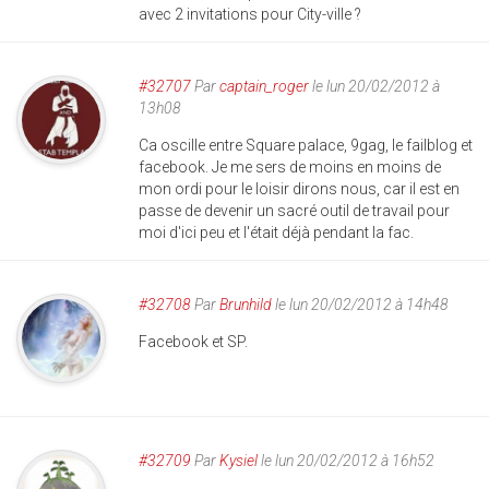
avec 2 invitations pour City-ville ?
#32707
Par
captain_roger
le lun 20/02/2012 à
13h08
Ca oscille entre Square palace, 9gag, le failblog et
facebook. Je me sers de moins en moins de
mon ordi pour le loisir dirons nous, car il est en
passe de devenir un sacré outil de travail pour
moi d'ici peu et l'était déjà pendant la fac.
#32708
Par
Brunhild
le lun 20/02/2012 à 14h48
Facebook et SP.
#32709
Par
Kysiel
le lun 20/02/2012 à 16h52