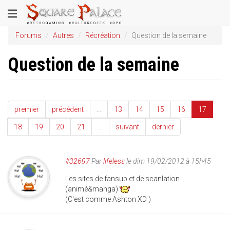
Aller
Toggle
au
contenu
navigation
Forums
Autres
Récréation
Question de la semaine
principal
Question de la semaine
premier
précédent
…
13
14
15
16
17
18
19
20
21
…
suivant
dernier
#32697
Par
lifeless
le dim 19/02/2012 à 15h45
Les sites de fansub et de scanlation
(animé&manga)
(C'est comme Ashton XD )