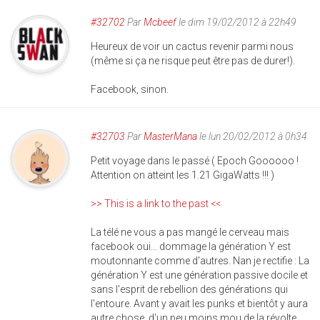
#32702
Par
Mcbeef
le dim 19/02/2012 à 22h49
Heureux de voir un cactus revenir parmi nous
(même si ça ne risque peut être pas de durer!).
Facebook, sinon.
#32703
Par
MasterMana
le lun 20/02/2012 à 0h34
Petit voyage dans le passé ( Epoch Goooooo !
Attention on atteint les 1.21 GigaWatts !!! )
>> This is a link to the past <<
La télé ne vous a pas mangé le cerveau mais
facebook oui... dommage la génération Y est
moutonnante comme d'autres. Nan je rectifie : La
génération Y est une génération passive docile et
sans l'esprit de rebellion des générations qui
l'entoure. Avant y avait les punks et bientôt y aura
autre chose, d'un peu moins mou de la révolte