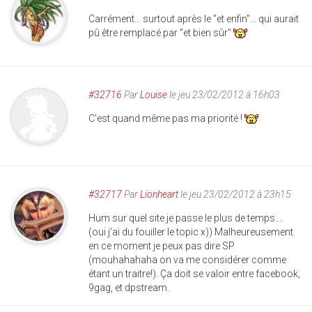
Carrément... surtout après le "et enfin"... qui aurait
pû être remplacé par "et bien sûr"
#32716
Par
Louise
le jeu 23/02/2012 à 16h03
C'est quand même pas ma priorité !
#32717
Par
Lionheart
le jeu 23/02/2012 à 23h15
Hum sur quel site je passe le plus de temps....
(oui j'ai du fouiller le topic x)) Malheureusement
en ce moment je peux pas dire SP
(mouhahahaha on va me considérer comme
étant un traitre!). Ça doit se valoir entre facebook,
9gag, et dpstream.