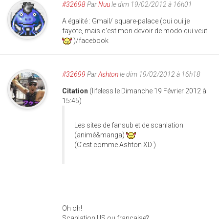
#32698
Par
Nuu
le dim 19/02/2012 à 16h01
A égalité : Gmail/ square-palace (oui oui je
fayote, mais c'est mon devoir de modo qui veut
)/facebook
#32699
Par
Ashton
le dim 19/02/2012 à 16h18
Citation
(lifeless le Dimanche 19 Février 2012 à
15:45)
Les sites de fansub et de scanlation
(animé&manga)
(C'est comme Ashton XD )
Oh oh!
Scanlation US ou française?