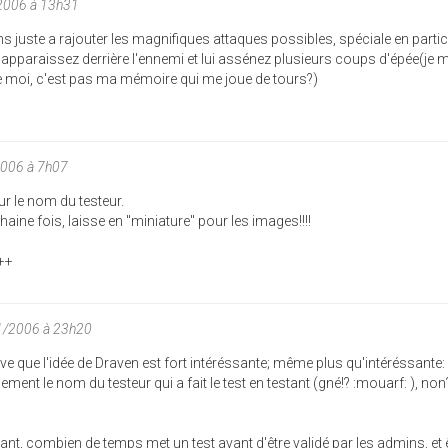
2006 à 13h31
iens juste a rajouter les magnifiques attaques possibles, spéciale en partic
 apparaissez derrière l'ennemi et lui assénez plusieurs coups d'épée(je 
 moi, c'est pas ma mémoire qui me joue de tours?)
2006 à 7h07
ur le nom du testeur.
aine fois, laisse en "miniature" pour les images!!!!
@++
01/2006 à 23h20
e que l'idée de Draven est fort intéréssante; même plus qu'intéréssante:
ment le nom du testeur qui a fait le test en testant (gné!? :mouarf: ), no
ant, combien de temps met un test avant d'être validé par les admins, et ê