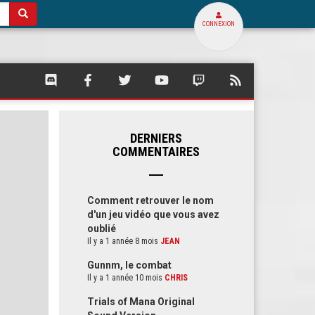
CONNEXION
SQUARE
SQUARE
SQUARE
SQUARE
SQUARE
FLUX
PALACE
PALACE
PALACE
PALACE
PALACE
RSS
SUR
SUR
SUR
SUR
SUR
DE
DISCORD
FACEBOOK
TWITTER
YOUTUBE
TWITCH
SQUARE
PALACE
DERNIERS
COMMENTAIRES
Comment retrouver le nom
d'un jeu vidéo que vous avez
oublié
Il y a 1 année 8 mois
JEAN
Gunnm, le combat
Il y a 1 année 10 mois
CHRIS
Trials of Mana Original