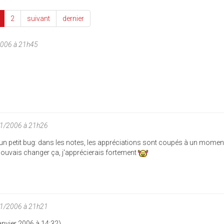
2
suivant
dernier
2006 à 21h45
01/2006 à 21h26
un petit bug: dans les notes, les appréciations sont coupés à un moment,
 pouvais changer ça, j'apprécierais fortement
01/2006 à 21h21
anvier 2006 à 14:32)