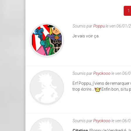
1
Soumis par
Poppu
le ven 06/01/
Je vais voir ça.
Soumis par
Psyckooo
le ven 06/
Erf Poppu, j'viens de remarquer 
trop écrire...
Enfin bon, si tu
Soumis par
Psyckooo
le ven 06/
Citation
(Poppu le Vendredi 6 J