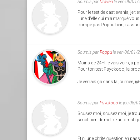
Soumis par
Draven
le ven 06/01/
Pour le test de castlevania, je t
l'une d'elle qui m'a marqué:vous
trompe pas Poppu hein, rassure
Soumis par
Poppu
le ven 06/01/
Moins de 24H, je vais voir ça po
Pour ton test Psyckooo, la proch
Je verrais ça dans la journée, 
Soumis par
Psyckooo
le jeu 05/
Scusez moi, scusez moi, je trouv
serait bien de mettre automatique
Et pi une chtite question en pass