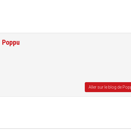
e
Poppu
Aller sur le blog de Po