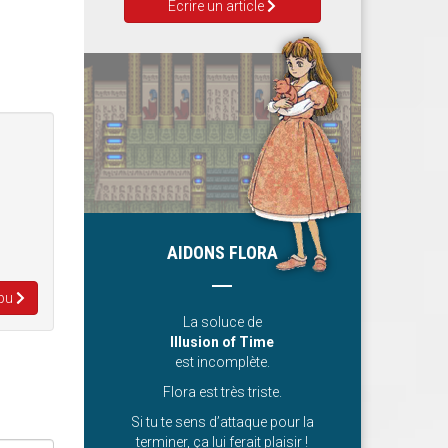
Ecrire un article
AIDONS FLORA
ppu
La soluce de
Illusion of Time
est incomplète.
Flora est très triste.
Si tu te sens d’attaque pour la
terminer, ça lui ferait plaisir !