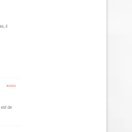
s, il
#25053
 est de