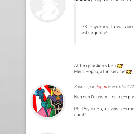
PS : Psyckooo, tu avais bien 
est de qualité!
Ah ben jme disais bien
Merci Poppu, à ton service!
Soumis par
Poppu
le ven 06/01/
Nan nan t'a raison, mais j'en pa
PS : Psyckooo, tu avais bien mis 
qualité!