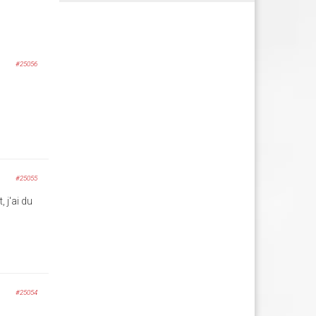
#25056
#25055
 j'ai du
#25054