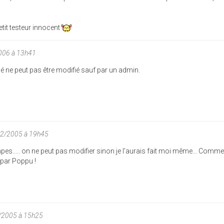
etit testeur innocent
2006 à 13h41
idé ne peut pas être modifié sauf par un admin.
12/2005 à 19h45
pes..... on ne peut pas modifier sinon je l'aurais fait moi même... Comm
r par Poppu !
/2005 à 15h25