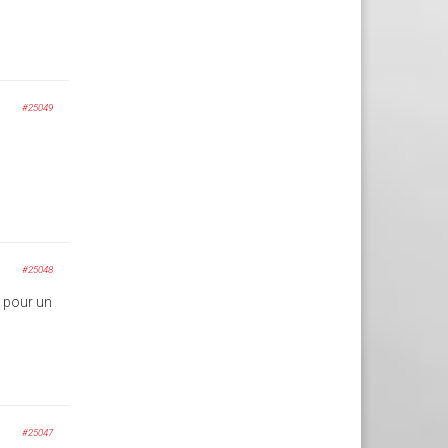
#25049
#25048
e pour un
#25047