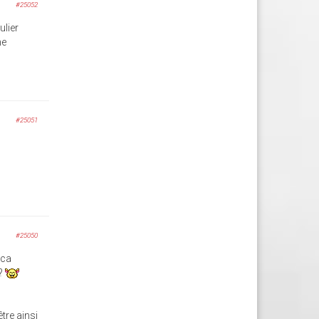
#25052
ulier
me
#25051
#25050
 ca
n?
tre ainsi