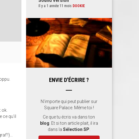
Sound Version
Il y a 1 année 11 mois
DOOKIE
Poppu.
ENVIE D'ÉCRIRE ?
N'importe qui peut publier sur
Square Palace. Même toi !
 ok.
 ce qu'il
Ce que tu écris va dans ton
blog
. Et si ton article plait, il ira
dans la
Sélection SP
.
af'!)...