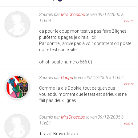
Soumis par
MrsChocobo
le ven 09/12/2005 à
11h04
#25018
ca pour le coup mon test va pas faire 2 lignes...
plutôt trois pages je dirais :lol:
Par contre j'arrive pas à voir comment on poste
notre test sur le site
oh oh poste numéro 666 0)
Soumis par
Poppu
le ven 09/12/2005 à 11h01
#25017
Comme l'a dis Dookie, tout ce que vous
voulez du moment que le test est sérieux et ne
fait pas deux lignes.
Soumis par
MrsChocobo
le ven 09/12/2005 à
11h01
#25016
:bravo: Bravo :bravo: