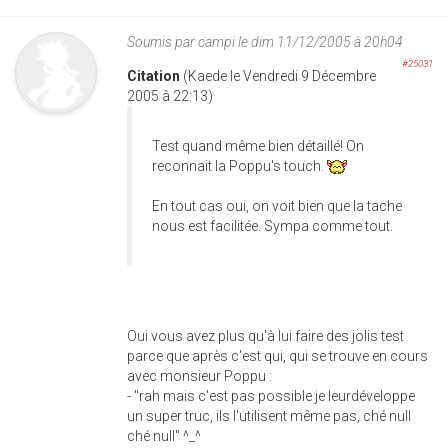
Soumis par
campi
le dim 11/12/2005 à 20h04
#25031
Citation
(Kaede le Vendredi 9 Décembre
2005 à 22:13)
Test quand même bien détaillé! On
reconnait la Poppu's touch.
En tout cas oui, on voit bien que la tache
nous est facilitée. Sympa comme tout.
Oui vous avez plus qu'à lui faire des jolis test
parce que après c'est qui, qui se trouve en cours
avec monsieur Poppu :
- "rah mais c'est pas possible je leurdéveloppe
un super truc, ils l'utilisent même pas, ché null
ché null" ^_^