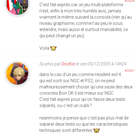
#25028
C'est fait exprès car un jeu multi-plateforme
n'est, enfin à mon très humble avis, jamais
vraiment le même suivant la console (rien qu'au
niveau graphisme, comme t'as peu le sous
entendre, mais aussi et surtout maniabilité, ce
qui peut changé un jeu).
Voila
Soumis par
DooKie
le ven 09/12/2005 à 14h24
#25027
dans le cas d'un jeu comme resident evil 4
qui est sorti sur NGC et PS2, on ne peut
malheureusement choisir qu'une seule des deux
consoles.Bon OK il est mieux sur NGC
C'est fait expres pour qu'on fasse deux tests
séparés, ou c'est un oubli ?
neanmoins je pense que c'est pas plus mal de
separer deux tests vu que les caracteristiques
techniques sont differentes