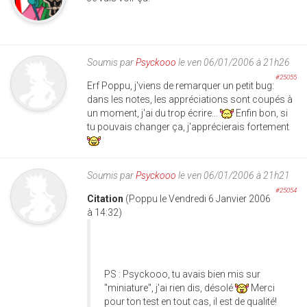
Soumis par
Psyckooo
le ven 06/01/2006 à 21h26
#25055
Erf Poppu, j'viens de remarquer un petit bug:
dans les notes, les appréciations sont coupés à
un moment, j'ai du trop écrire...
Enfin bon, si
tu pouvais changer ça, j'apprécierais fortement
Soumis par
Psyckooo
le ven 06/01/2006 à 21h21
#25054
Citation
(Poppu le Vendredi 6 Janvier 2006
à 14:32)
PS : Psyckooo, tu avais bien mis sur
"miniature", j'ai rien dis, désolé
Merci
pour ton test en tout cas, il est de qualité!