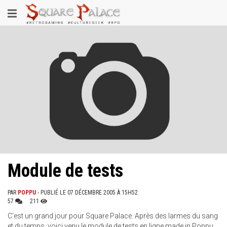
Aller
Toggle
au
contenu
navigation
principal
Module de tests
PAR
POPPU
- PUBLIÉ LE 07 DÉCEMBRE 2005 À 15H52
57
211
C'est un grand jour pour Square Palace. Après des larmes du sang
et du temps, voici venu le module de tests en ligne made in Poppu.