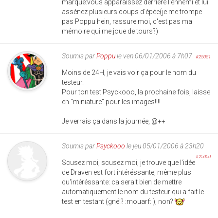
marqué:vous apparaissez derrière l'ennemi et lui
assénez plusieurs coups d'épée(je me trompe
pas Poppu hein, rassure moi, c'est pas ma
mémoire qui me joue de tours?)
Soumis par
Poppu
le ven 06/01/2006 à 7h07
#25051
Moins de 24H, je vais voir ça pour le nom du
testeur.
Pour ton test Psyckooo, la prochaine fois, laisse
en "miniature" pour les images!!!!
Je verrais ça dans la journée, @++
Soumis par
Psyckooo
le jeu 05/01/2006 à 23h20
#25050
Scusez moi, scusez moi, je trouve que l'idée
de Draven est fort intéréssante; même plus
qu'intéréssante: ca serait bien de mettre
automatiquement le nom du testeur qui a fait le
test en testant (gné!? :mouarf: ), non?