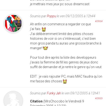
je mettrais mes jeux pc sous dreamcast
Soumis par
Poppu
le ven 09/12/2005 à 12h44
#25024
Ah enfin on commence a regarder ce que
j'ai fais.
J'ai délibéremment limité des ptites choses
histoires de voir si on s'intéressait, c'est bien
mon gros panda tu auras une grosse branche à
manger!
Pour tout dire après la liste des developpeurs
j'avais la flemme de fill les genres de jeux donc
suffit de demander et je rentre le genre qu'on veut.
EDIT : je vais rajouter PC, mais MAC faudra qu'on
me fasse des choses
Soumis par
Funky Jah
le ven 09/12/2005 à 12h41
#25023
Citation
(MrsChocobo le Vendredi 9
Décembre 2005 à 12:23)