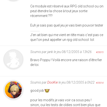
Ce module est réservé aux RPG old school ou on
peut étendre la chose à tout jeux sortie
récemment ???
Euh je sais pas quel jeu je vais bien pouvoir tester
.............
J'en ait bien qui me vient en tête mais c'est pas ce
que l'on peut appeller un rpg old school :lol:
Soumis par
jank
le jeu 08/12/2005 à 13h26
#25015
Bravo Poppu ! Voilà encore une raison d'être fier
de toi.
Soumis par
DooKie
le jeu 08/12/2005 à 0h22
#25014
good job
pour les modifs je vais voir ca sous peu !
sinon, oui les tests de oldies sont bien plus que