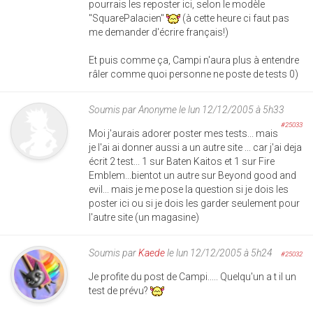
pourrais les reposter ici, selon le modèle
"SquarePalacien"
(à cette heure ci faut pas
me demander d'écrire français!)
Et puis comme ça, Campi n'aura plus à entendre
râler comme quoi personne ne poste de tests 0)
Soumis par
Anonyme
le lun 12/12/2005 à 5h33
#25033
Moi j'aurais adorer poster mes tests... mais
je l'ai ai donner aussi a un autre site ... car j'ai deja
écrit 2 test... 1 sur Baten Kaitos et 1 sur Fire
Emblem...bientot un autre sur Beyond good and
evil... mais je me pose la question si je dois les
poster ici ou si je dois les garder seulement pour
l'autre site (un magasine)
Soumis par
Kaede
le lun 12/12/2005 à 5h24
#25032
Je profite du post de Campi..... Quelqu'un a t il un
test de prévu?