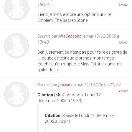
18h03
#25044
Tiens je mets encore une option sur Fire
Emblem, The Sacred Stone
Soumis par
MrsChocobo
le mar 13/12/2005 à
17h40
#25043
Ben justement ce n'est pas pour faire ce genre de
.... daube de test que je prends mon temps
(sache qu'on mappelle Miss Tutoriel dans ma
guilde :lol: )
Soumis par
poukilou
le lun 12/12/2005 à 21h37
#25042
Citation
(MrsChocobo le Lundi 12
Décembre 2005 à 19:33)
Citation
(Kaede le Lundi 12 Décembre
2005 à 05:24)