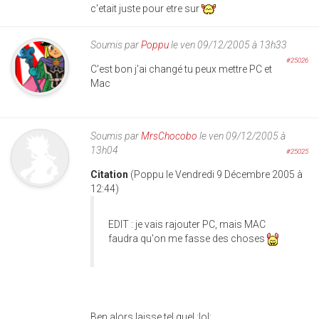
c'etait juste pour etre sur
Soumis par
Poppu
le ven 09/12/2005 à 13h33
#25026
C'est bon j'ai changé tu peux mettre PC et
Mac
Soumis par
MrsChocobo
le ven 09/12/2005 à
13h04
#25025
Citation
(Poppu le Vendredi 9 Décembre 2005 à
12:44)
EDIT : je vais rajouter PC, mais MAC
faudra qu'on me fasse des choses
Ben alors laisse tel quel :lol: