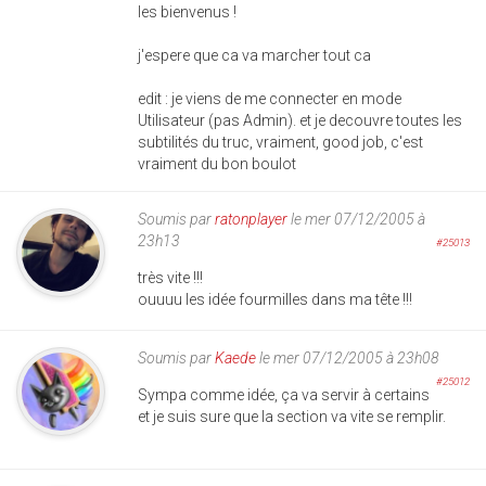
les bienvenus !
j'espere que ca va marcher tout ca
edit : je viens de me connecter en mode
Utilisateur (pas Admin). et je decouvre toutes les
subtilités du truc, vraiment, good job, c'est
vraiment du bon boulot
Soumis par
ratonplayer
le mer 07/12/2005 à
23h13
#25013
très vite !!!
ouuuu les idée fourmilles dans ma tête !!!
Soumis par
Kaede
le mer 07/12/2005 à 23h08
#25012
Sympa comme idée, ça va servir à certains
et je suis sure que la section va vite se remplir.