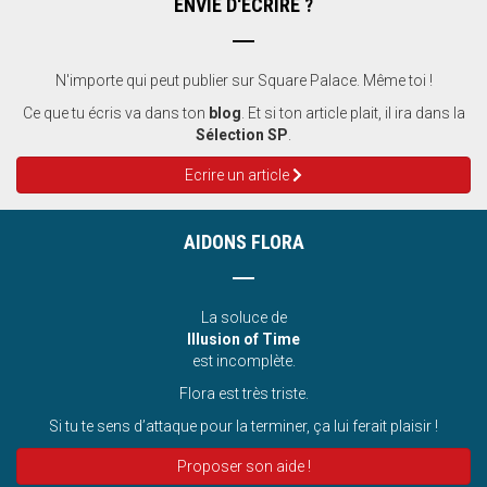
ENVIE D'ÉCRIRE ?
N'importe qui peut publier sur Square Palace. Même toi !
Ce que tu écris va dans ton
blog
. Et si ton article plait, il ira dans la
Sélection SP
.
Ecrire un article
AIDONS FLORA
La soluce de
Illusion of Time
est incomplète.
Flora est très triste.
Si tu te sens d’attaque pour la terminer, ça lui ferait plaisir !
Proposer son aide !