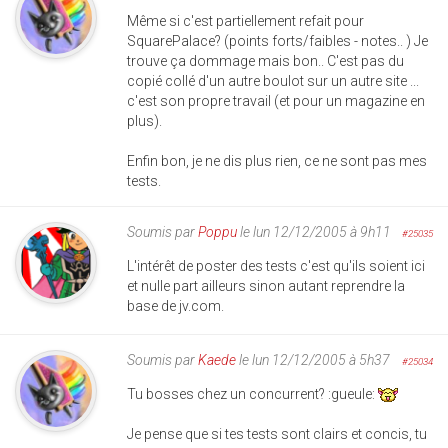
Même si c'est partiellement refait pour
SquarePalace? (points forts/faibles - notes.. ) Je
trouve ça dommage mais bon.. C'est pas du
copié collé d'un autre boulot sur un autre site ...
c'est son propre travail (et pour un magazine en
plus).
Enfin bon, je ne dis plus rien, ce ne sont pas mes
tests.
Soumis par
Poppu
le lun 12/12/2005 à 9h11
#25035
L'intérêt de poster des tests c'est qu'ils soient ici
et nulle part ailleurs sinon autant reprendre la
base de jv.com.
Soumis par
Kaede
le lun 12/12/2005 à 5h37
#25034
Tu bosses chez un concurrent? :gueule:
Je pense que si tes tests sont clairs et concis, tu