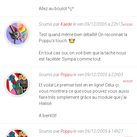
Allez au boulot ^ç^
Soumis par
Kaede
le ven 09/12/2005 à 22h13
#25030
Test quand même bien détaillé! On reconnait la
Poppu's touch.
En tout cas oui, on voit bien que la tache nous
est facilitée. Sympa comme tout.
Soumis par
Poppu
le ven 09/12/2005 à 22h03
#25029
Et voila! Le premier test en en ligne! Celui-çi
vous montrera ce que vous pouvez vous aussi
faire très simplement grâce au module que j'ai
réalisé.
A bientôt!
Soumis par
Poppu
le ven 09/12/2005 à 14h27