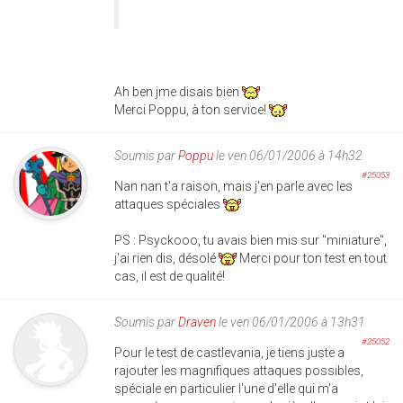
Ah ben jme disais bien
Merci Poppu, à ton service!
Soumis par
Poppu
le ven 06/01/2006 à 14h32
#25053
Nan nan t'a raison, mais j'en parle avec les
attaques spéciales
PS : Psyckooo, tu avais bien mis sur "miniature",
j'ai rien dis, désolé
Merci pour ton test en tout
cas, il est de qualité!
Soumis par
Draven
le ven 06/01/2006 à 13h31
#25052
Pour le test de castlevania, je tiens juste a
rajouter les magnifiques attaques possibles,
spéciale en particulier l'une d'elle qui m'a