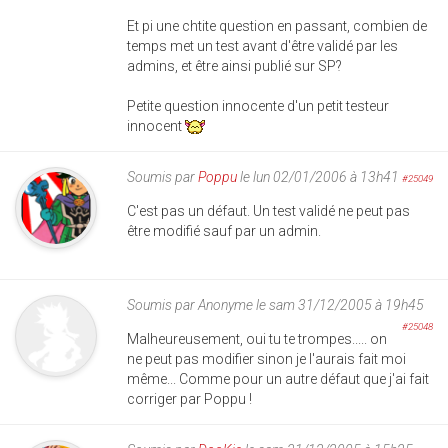
Et pi une chtite question en passant, combien de
temps met un test avant d'être validé par les
admins, et être ainsi publié sur SP?
Petite question innocente d'un petit testeur
innocent
Soumis par
Poppu
le lun 02/01/2006 à 13h41
#25049
C'est pas un défaut. Un test validé ne peut pas
être modifié sauf par un admin.
Soumis par
Anonyme
le sam 31/12/2005 à 19h45
#25048
Malheureusement, oui tu te trompes..... on
ne peut pas modifier sinon je l'aurais fait moi
même... Comme pour un autre défaut que j'ai fait
corriger par Poppu !