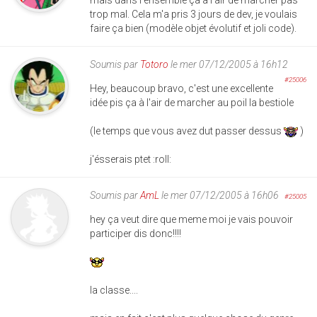
mais dans l'ensemble ça a l'air de marcher pas
trop mal. Cela m'a pris 3 jours de dev, je voulais
faire ça bien (modèle objet évolutif et joli code).
Soumis par
Totoro
le mer 07/12/2005 à 16h12
#25006
Hey, beaucoup bravo, c'est une excellente
idée pis ça à l'air de marcher au poil la bestiole
(le temps que vous avez dut passer dessus
)
j'ésserais ptet :roll:
Soumis par
AmL
le mer 07/12/2005 à 16h06
#25005
hey ça veut dire que meme moi je vais pouvoir
participer dis donc!!!!
la classe....