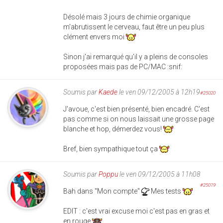
Désolé mais 3 jours de chimie organique
m'abrutissent le cerveau, faut être un peu plus
clément envers moi
Sinon j'ai remarqué qu'il y a pleins de consoles
proposées mais pas de PC/MAC :snif:
Soumis par
Kaede
le ven 09/12/2005 à 12h19
#25020
J'avoue, c'est bien présenté, bien encadré. C'est
pas comme si on nous laissait une grosse page
blanche et hop, démerdez vous!
Bref, bien sympathique tout ça
Soumis par
Poppu
le ven 09/12/2005 à 11h08
#25019
Bah dans "Mon compte"
Mes tests
EDIT : c'est vrai excuse moi c'est pas en gras et
en rouge