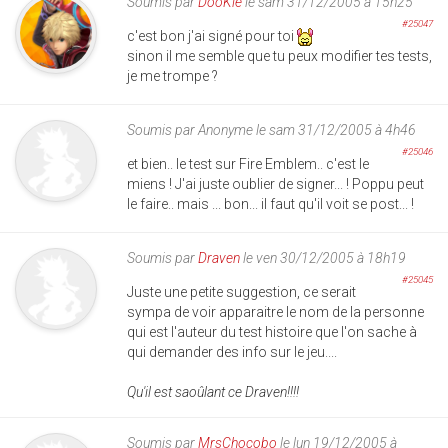
Soumis par
DooKie
le sam 31/12/2005 à 15h25
#25047
c'est bon j'ai signé pour toi
sinon il me semble que tu peux modifier tes tests,
je me trompe ?
Soumis par
Anonyme
le sam 31/12/2005 à 4h46
#25046
et bien.. le test sur Fire Emblem.. c'est le
miens ! J'ai juste oublier de signer... ! Poppu peut
le faire.. mais ... bon... il faut qu'il voit se post... !
Soumis par
Draven
le ven 30/12/2005 à 18h19
#25045
Juste une petite suggestion, ce serait
sympa de voir apparaitre le nom de la personne
qui est l'auteur du test histoire que l'on sache à
qui demander des info sur le jeu....
Qu'il est saoûlant ce Draven!!!!
Soumis par
MrsChocobo
le lun 19/12/2005 à