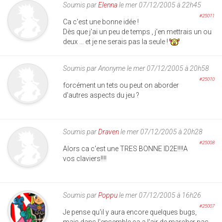
Soumis par
Elenna
le mer 07/12/2005 à 22h45
#25011
Ca c'est une bonne idée !
Dès que j'ai un peu de temps , j'en mettrais un ou
deux ... et je ne serais pas la seule !
Soumis par
Anonyme
le mer 07/12/2005 à 20h58
#25010
forcément un tets ou peut on aborder
d'autres aspects du jeu ?
Soumis par
Draven
le mer 07/12/2005 à 20h28
#25008
Alors ca c'est une TRES BONNE ID2E!!!!A
vos claviers!!!!
Soumis par
Poppu
le mer 07/12/2005 à 16h26
#25007
Je pense qu'il y aura encore quelques bugs,