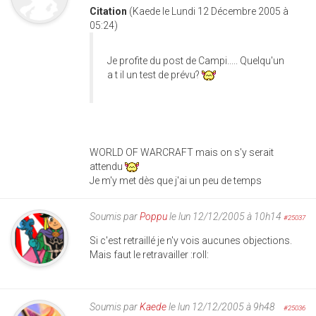
Citation
(Kaede le Lundi 12 Décembre 2005 à
05:24)
Je profite du post de Campi..... Quelqu'un
a t il un test de prévu?
WORLD OF WARCRAFT mais on s'y serait
attendu
Je m'y met dès que j'ai un peu de temps
Soumis par
Poppu
le lun 12/12/2005 à 10h14
#25037
Si c'est retraillé je n'y vois aucunes objections.
Mais faut le retravailler :roll:
Soumis par
Kaede
le lun 12/12/2005 à 9h48
#25036