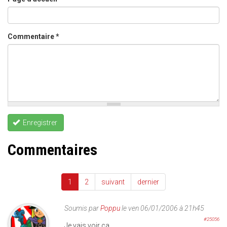
Commentaire
*
Enregistrer
Commentaires
1
2
suivant
dernier
Soumis par
Poppu
le ven 06/01/2006 à 21h45
#25056
Je vais voir ça.