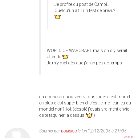
Je profite du post de Campi.....
Quelqu'un a t il un test de prévu?
WORLD OF WARCRAFT mais on s'y serait
attendu
Je m'y met dès que j'ai un peu de temps
ca donnerai quoi? venez tous jouer c'est mortel
en plus c'est super bien et c'est le meilleur jeu du
monde! non? :lol: (desolé j'avais vraiment envie
de te taquiner la dessus!
)
Soumis par
poukilou
le lun 12/12/2005 à 21h35
#25041