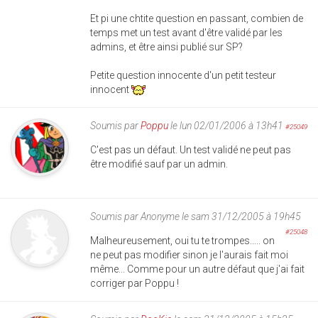
Et pi une chtite question en passant, combien de
temps met un test avant d'être validé par les
admins, et être ainsi publié sur SP?
Petite question innocente d'un petit testeur
innocent
Soumis par
Poppu
le lun 02/01/2006 à 13h41
#25049
C'est pas un défaut. Un test validé ne peut pas
être modifié sauf par un admin.
Soumis par
Anonyme
le sam 31/12/2005 à 19h45
#25048
Malheureusement, oui tu te trompes..... on
ne peut pas modifier sinon je l'aurais fait moi
même... Comme pour un autre défaut que j'ai fait
corriger par Poppu !