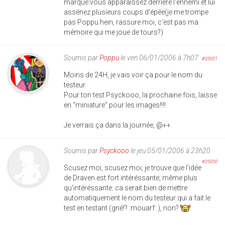
marqué:vous apparaissez derrière l'ennemi et lui
assénez plusieurs coups d'épée(je me trompe
pas Poppu hein, rassure moi, c'est pas ma
mémoire qui me joue de tours?)
Soumis par
Poppu
le ven 06/01/2006 à 7h07
#25051
Moins de 24H, je vais voir ça pour le nom du
testeur.
Pour ton test Psyckooo, la prochaine fois, laisse
en "miniature" pour les images!!!!
Je verrais ça dans la journée, @++
Soumis par
Psyckooo
le jeu 05/01/2006 à 23h20
#25050
Scusez moi, scusez moi, je trouve que l'idée
de Draven est fort intéréssante; même plus
qu'intéréssante: ca serait bien de mettre
automatiquement le nom du testeur qui a fait le
test en testant (gné!? :mouarf: ), non?