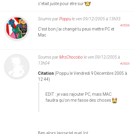
c'etait juste pour etre sur
Soumis par
Poppu
le ven 09/12/2005 à 13h33
#25026
C'est bon j'ai changé tu peux mettre PC et
Mac
Soumis par
MrsChocobo
le ven 09/12/2005 à
13h04
#25025
Citation
(Poppu le Vendredi 9 Décembre 2005 à
12:44)
EDIT : je vais rajouter PC, mais MAC
faudra qu'on me fasse des choses
Ben alors laisse tel quel :lol: