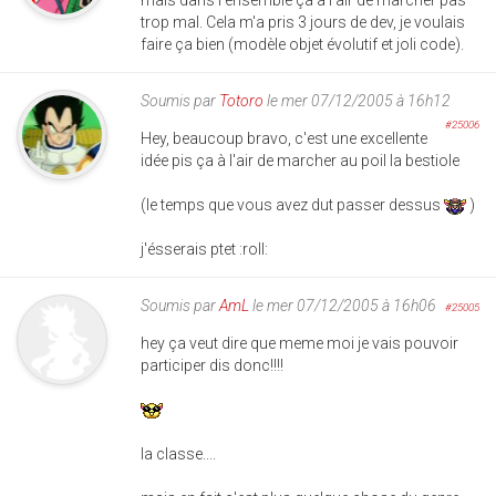
mais dans l'ensemble ça a l'air de marcher pas
trop mal. Cela m'a pris 3 jours de dev, je voulais
faire ça bien (modèle objet évolutif et joli code).
Soumis par
Totoro
le mer 07/12/2005 à 16h12
#25006
Hey, beaucoup bravo, c'est une excellente
idée pis ça à l'air de marcher au poil la bestiole
(le temps que vous avez dut passer dessus
)
j'ésserais ptet :roll:
Soumis par
AmL
le mer 07/12/2005 à 16h06
#25005
hey ça veut dire que meme moi je vais pouvoir
participer dis donc!!!!
la classe....