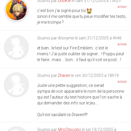
Soumis par
DooKie
le sam 31/12/2005 à 15h25
#25047
c'est bon j'ai signé pour toi
sinon il me semble que tu peux modifier tes tests,
je me trompe ?
Soumis par
Anonyme
le sam 31/12/2005 à 4h46
#25046
et bien.. le test sur Fire Emblem.. c'est le
miens ! J'ai juste oublier de signer... ! Poppu peut
le faire.. mais ... bon... il faut qu'il voit se post... !
Soumis par
Draven
le ven 30/12/2005 à 18h19
#25045
Juste une petite suggestion, ce serait
sympa de voir apparaitre le nom de la personne
qui est l'auteur du test histoire que l'on sache à
qui demander des info sur le jeu....
Qu'il est saoûlant ce Draven!!!!
Soumis par
MrsChocobo
le lun 19/12/2005 à