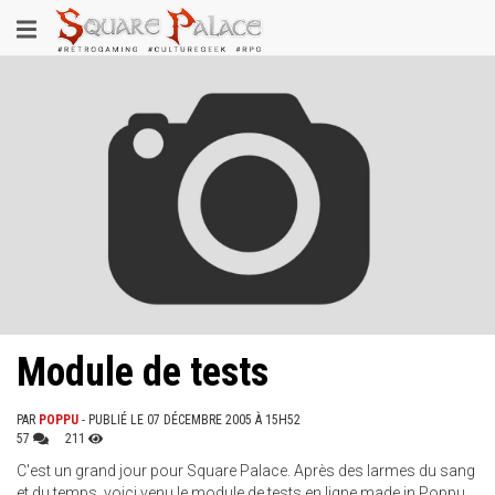
Aller
Toggle
au
contenu
navigation
principal
Module de tests
PAR
POPPU
- PUBLIÉ LE 07 DÉCEMBRE 2005 À 15H52
57
211
C'est un grand jour pour Square Palace. Après des larmes du sang
et du temps, voici venu le module de tests en ligne made in Poppu.