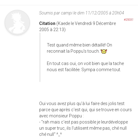
Soumis par
campi
le dim 11/12/2005 à 20h04
#25031
Citation
(Kaede le Vendredi 9 Décembre
2005 à 22:13)
Test quand même bien détaillé! On
reconnait la Poppu's touch.
En tout cas oui, on voit bien que la tache
nous est facilitée. Sympa comme tout.
Oui vous avez plus qu'à lui faire des jolis test
parce que après c'est qui, qui se trouve en cours
avec monsieur Poppu :
- "rah mais c'est pas possible je leurdéveloppe
un super truc, ils l'utilisent même pas, ché null
ché null" ^_^