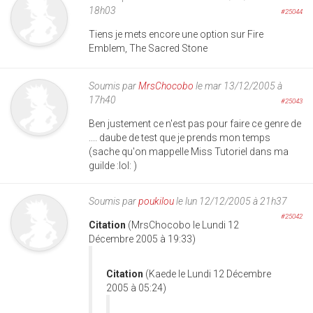
18h03
#25044
Tiens je mets encore une option sur Fire
Emblem, The Sacred Stone
Soumis par
MrsChocobo
le mar 13/12/2005 à
17h40
#25043
Ben justement ce n'est pas pour faire ce genre de
.... daube de test que je prends mon temps
(sache qu'on mappelle Miss Tutoriel dans ma
guilde :lol: )
Soumis par
poukilou
le lun 12/12/2005 à 21h37
#25042
Citation
(MrsChocobo le Lundi 12
Décembre 2005 à 19:33)
Citation
(Kaede le Lundi 12 Décembre
2005 à 05:24)