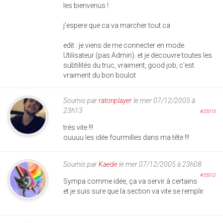
les bienvenus !
j'espere que ca va marcher tout ca
edit : je viens de me connecter en mode
Utilisateur (pas Admin). et je decouvre toutes les
subtilités du truc, vraiment, good job, c'est
vraiment du bon boulot
Soumis par
ratonplayer
le mer 07/12/2005 à
23h13
#25013
très vite !!!
ouuuu les idée fourmilles dans ma tête !!!
Soumis par
Kaede
le mer 07/12/2005 à 23h08
#25012
Sympa comme idée, ça va servir à certains
et je suis sure que la section va vite se remplir.