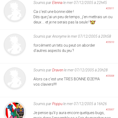
Soumis par
Elenna
le mer 07/12/2005 à 22h45
#25011
Ca c'est une bonne idée !
Dès que j'ai un peu de temps , j'en mettrais un ou
deux ... et je ne serais pas la seule !
Soumis par
Anonyme
le mer 07/12/2005 à 20h58
#25010
forcément un tets ou peut on aborder
d'autres aspects du jeu ?
Soumis par
Draven
le mer 07/12/2005 à 20h28
#25008
Alors ca c'est une TRES BONNE ID2E!!!!A
vos claviers!!!!
Soumis par
Poppu
le mer 07/12/2005 à 16h26
#25007
Je pense qu'il y aura encore quelques bugs,