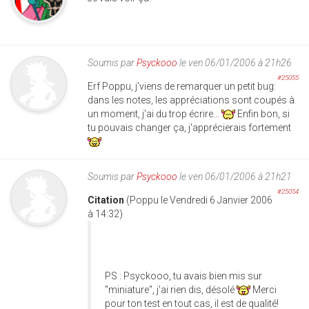
Soumis par
Psyckooo
le ven 06/01/2006 à 21h26
#25055
Erf Poppu, j'viens de remarquer un petit bug:
dans les notes, les appréciations sont coupés à
un moment, j'ai du trop écrire...
Enfin bon, si
tu pouvais changer ça, j'apprécierais fortement
Soumis par
Psyckooo
le ven 06/01/2006 à 21h21
#25054
Citation
(Poppu le Vendredi 6 Janvier 2006
à 14:32)
PS : Psyckooo, tu avais bien mis sur
"miniature", j'ai rien dis, désolé
Merci
pour ton test en tout cas, il est de qualité!