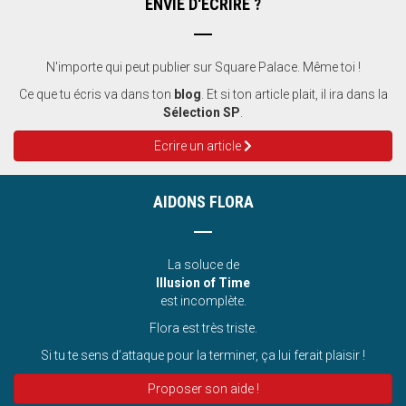
ENVIE D'ÉCRIRE ?
N'importe qui peut publier sur Square Palace. Même toi !
Ce que tu écris va dans ton
blog
. Et si ton article plait, il ira dans la
Sélection SP
.
Ecrire un article
AIDONS FLORA
La soluce de
Illusion of Time
est incomplète.
Flora est très triste.
Si tu te sens d’attaque pour la terminer, ça lui ferait plaisir !
Proposer son aide !