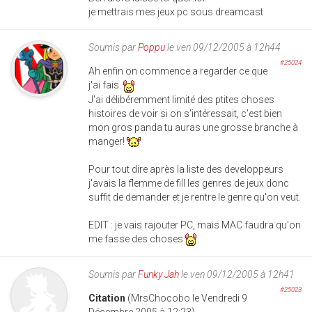
je mettrais mes jeux pc sous dreamcast
Soumis par
Poppu
le ven 09/12/2005 à 12h44
#25024
Ah enfin on commence a regarder ce que
j'ai fais.
J'ai délibéremment limité des ptites choses
histoires de voir si on s'intéressait, c'est bien
mon gros panda tu auras une grosse branche à
manger!
Pour tout dire après la liste des developpeurs
j'avais la flemme de fill les genres de jeux donc
suffit de demander et je rentre le genre qu'on veut.
EDIT : je vais rajouter PC, mais MAC faudra qu'on
me fasse des choses
Soumis par
Funky Jah
le ven 09/12/2005 à 12h41
#25023
Citation
(MrsChocobo le Vendredi 9
Décembre 2005 à 12:23)