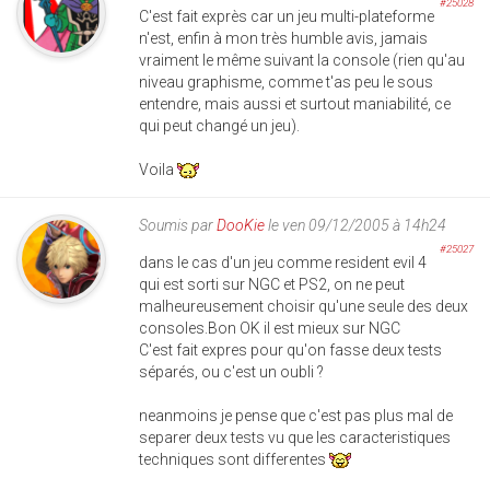
#25028
C'est fait exprès car un jeu multi-plateforme
n'est, enfin à mon très humble avis, jamais
vraiment le même suivant la console (rien qu'au
niveau graphisme, comme t'as peu le sous
entendre, mais aussi et surtout maniabilité, ce
qui peut changé un jeu).
Voila
Soumis par
DooKie
le ven 09/12/2005 à 14h24
#25027
dans le cas d'un jeu comme resident evil 4
qui est sorti sur NGC et PS2, on ne peut
malheureusement choisir qu'une seule des deux
consoles.Bon OK il est mieux sur NGC
C'est fait expres pour qu'on fasse deux tests
séparés, ou c'est un oubli ?
neanmoins je pense que c'est pas plus mal de
separer deux tests vu que les caracteristiques
techniques sont differentes