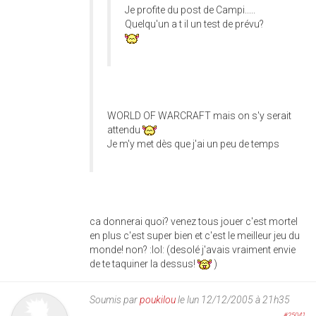
Je profite du post de Campi.....
Quelqu'un a t il un test de prévu?
WORLD OF WARCRAFT mais on s'y serait
attendu
Je m'y met dès que j'ai un peu de temps
ca donnerai quoi? venez tous jouer c'est mortel
en plus c'est super bien et c'est le meilleur jeu du
monde! non? :lol: (desolé j'avais vraiment envie
de te taquiner la dessus!
)
Soumis par
poukilou
le lun 12/12/2005 à 21h35
#25041