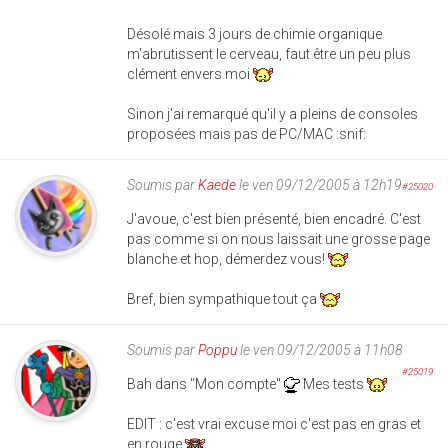
Désolé mais 3 jours de chimie organique
m'abrutissent le cerveau, faut être un peu plus
clément envers moi
Sinon j'ai remarqué qu'il y a pleins de consoles
proposées mais pas de PC/MAC :snif:
Soumis par
Kaede
le ven 09/12/2005 à 12h19
#25020
J'avoue, c'est bien présenté, bien encadré. C'est
pas comme si on nous laissait une grosse page
blanche et hop, démerdez vous!
Bref, bien sympathique tout ça
Soumis par
Poppu
le ven 09/12/2005 à 11h08
#25019
Bah dans "Mon compte"
Mes tests
EDIT : c'est vrai excuse moi c'est pas en gras et
en rouge