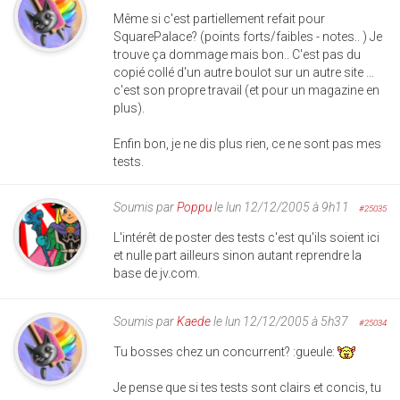
Même si c'est partiellement refait pour
SquarePalace? (points forts/faibles - notes.. ) Je
trouve ça dommage mais bon.. C'est pas du
copié collé d'un autre boulot sur un autre site ...
c'est son propre travail (et pour un magazine en
plus).
Enfin bon, je ne dis plus rien, ce ne sont pas mes
tests.
Soumis par
Poppu
le lun 12/12/2005 à 9h11
#25035
L'intérêt de poster des tests c'est qu'ils soient ici
et nulle part ailleurs sinon autant reprendre la
base de jv.com.
Soumis par
Kaede
le lun 12/12/2005 à 5h37
#25034
Tu bosses chez un concurrent? :gueule:
Je pense que si tes tests sont clairs et concis, tu