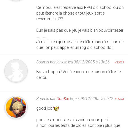
Ce module est réservé aux RPG old school ou on
peut étendre la chose à tout jeux sortie
récemment ???
Euh je sais pas quel jeu je vais bien pouvoir tester
.............
J'en ait bien qui me vient en tête mais c'est pas ce
que l'on peut appeller un rpg old school :lol:
Soumis par
jank
le jeu 08/12/2005 à 13h26
#25015
Bravo Poppu ! Voilà encore une raison d'être fier
de toi.
Soumis par
DooKie
le jeu 08/12/2005 à 0h22
#25014
good job
pour les modifs je vais voir ca sous peu !
sinon, oui les tests de oldies sont bien plus que