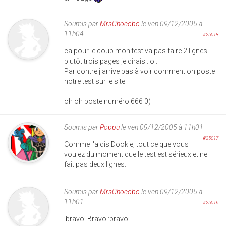
Soumis par
MrsChocobo
le ven 09/12/2005 à
11h04
#25018
ca pour le coup mon test va pas faire 2 lignes...
plutôt trois pages je dirais :lol:
Par contre j'arrive pas à voir comment on poste
notre test sur le site
oh oh poste numéro 666 0)
Soumis par
Poppu
le ven 09/12/2005 à 11h01
#25017
Comme l'a dis Dookie, tout ce que vous
voulez du moment que le test est sérieux et ne
fait pas deux lignes.
Soumis par
MrsChocobo
le ven 09/12/2005 à
11h01
#25016
:bravo: Bravo :bravo: