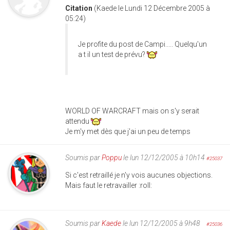
Citation
(Kaede le Lundi 12 Décembre 2005 à
05:24)
Je profite du post de Campi..... Quelqu'un
a t il un test de prévu?
WORLD OF WARCRAFT mais on s'y serait
attendu
Je m'y met dès que j'ai un peu de temps
Soumis par
Poppu
le lun 12/12/2005 à 10h14
#25037
Si c'est retraillé je n'y vois aucunes objections.
Mais faut le retravailler :roll:
Soumis par
Kaede
le lun 12/12/2005 à 9h48
#25036