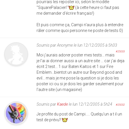
pourrais les reposter ici, selon le modèle
"SquarePalacien"
(à cette heure ci faut pas
me demander d'écrire français!)
Et puis comme ça, Campi n'aura plus à entendre
râler comme quoi personne ne poste de tests 0)
Soumis par
Anonyme
le lun 12/12/2005 à 5h33
#25033
Moi j'aurais adorer poster mes tests... mais
je l'ai ai donner aussi a un autre site ... car j'ai deja
écrit 2 test... 1 sur Baten Kaitos et 1 sur Fire
Emblem...bientot un autre sur Beyond good and
evil... mais je me pose la question si je dois les
poster ici ou si je dois les garder seulement pour
l'autre site (un magasine)
Soumis par
Kaede
le lun 12/12/2005 à 5h24
#25032
Je profite du post de Campi..... Quelqu'un a t il un
test de prévu?