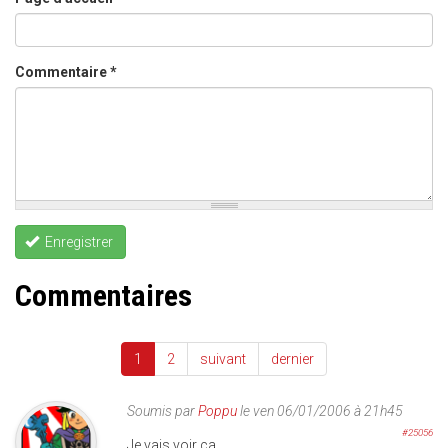
Commentaire
*
Enregistrer
Commentaires
1
2
suivant
dernier
Soumis par
Poppu
le ven 06/01/2006 à 21h45
#25056
Je vais voir ça.