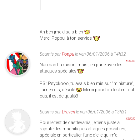
Ah ben jme disais bien
Merci Poppu, à ton service!
Soumis par
Poppu
le ven 06/01/2006 à 14h32
#25053
Nan nan t'a raison, mais j'en parle avec les
attaques spéciales
PS : Psyckooo, tu avais bien mis sur "miniature",
j'ai rien dis, désolé
Merci pour ton test en tout
cas, il est de qualité!
Soumis par
Draven
le ven 06/01/2006 à 13h31
#25052
Pour le test de castlevania, je tiens juste a
rajouter les magnifiques attaques possibles,
spéciale en particulier l'une d'elle qui m'a