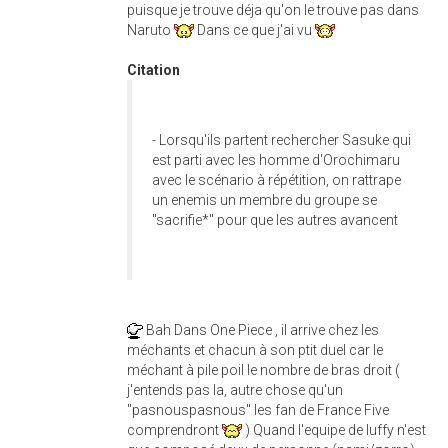
puisque je trouve déja qu'on le trouve pas dans
Naruto
Dans ce que j'ai vu
Citation
- Lorsqu'ils partent rechercher Sasuke qui
est parti avec les homme d'Orochimaru
avec le scénario à répétition, on rattrape
un enemis un membre du groupe se
"sacrifie*" pour que les autres avancent
Bah Dans One Piece , il arrive chez les
méchants et chacun à son ptit duel car le
méchant à pile poil le nombre de bras droit (
j'entends pas la, autre chose qu'un
"pasnouspasnous" les fan de France Five
comprendront
) Quand l'equipe de luffy n'est