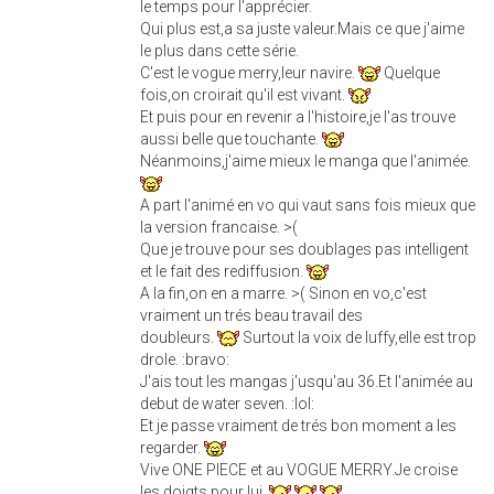
le temps pour l'apprécier.
Qui plus est,a sa juste valeur.Mais ce que j'aime
le plus dans cette série.
C'est le vogue merry,leur navire.
Quelque
fois,on croirait qu'il est vivant.
Et puis pour en revenir a l'histoire,je l'as trouve
aussi belle que touchante.
Néanmoins,j'aime mieux le manga que l'animée.
A part l'animé en vo qui vaut sans fois mieux que
la version francaise. >(
Que je trouve pour ses doublages pas intelligent
et le fait des rediffusion.
A la fin,on en a marre. >( Sinon en vo,c'est
vraiment un trés beau travail des
doubleurs.
Surtout la voix de luffy,elle est trop
drole. :bravo:
J'ais tout les mangas j'usqu'au 36.Et l'animée au
debut de water seven. :lol:
Et je passe vraiment de trés bon moment a les
regarder.
Vive ONE PIECE et au VOGUE MERRY.Je croise
les doigts pour lui.