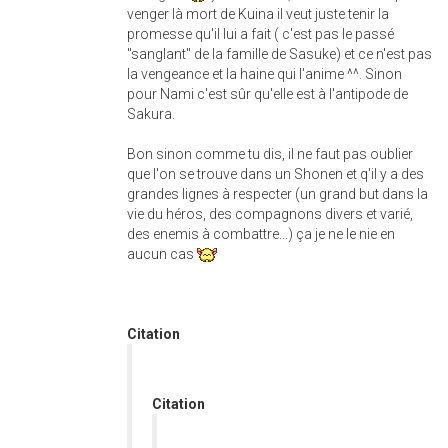
venger là mort de Kuina il veut juste tenir la
promesse qu'il lui a fait ( c'est pas le passé
"sanglant" de la famille de Sasuke) et ce n'est pas
la vengeance et la haine qui l'anime ^^. Sinon
pour Nami c'est sûr qu'elle est à l'antipode de
Sakura.
Bon sinon comme tu dis, il ne faut pas oublier
que l'on se trouve dans un Shonen et q'il y a des
grandes lignes à respecter (un grand but dans la
vie du héros, des compagnons divers et varié,
des enemis à combattre...) ça je ne le nie en
aucun cas
Citation
Citation