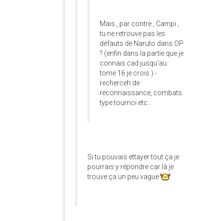
Mais , par contre , Campi ,
tu ne retrouve pas les
défauts de Naruto dans OP
? (enfin dans la partie que je
connais cad jusqu'au
tome 16 je crois ) -
recherceh de
reconnaissance, combats
type tournoi etc...
Si tu pouvais ettayer tout ça je
pourrais y répondre car là je
trouve ça un peu vague