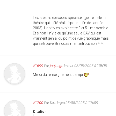
Il existe des épisodes spéciaux (genre celle tu
théatre qui a été réalisé pour la fin de l'année
2003). Il doit y en avoir entre 3 et 5 il me semble.
Et sinon il n'y a eu qu'une seule OAV qui est
vraiment génial du point de vue graphique mais
qui se trouve être quasiment introuvable ^_^.
#1699
Par
joujouge
le mar 03/05/2005 à 10h05
Merci du renseignement campi
#1700
Par
Kiru
le jeu 05/05/2005 à 17h09
Citation