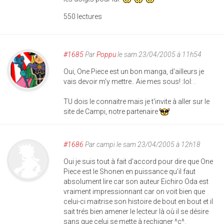
550 lectures
#1685
Par
Poppu
le sam 23/04/2005 à 11h54
Oui, One Piece est un bon manga, d'ailleurs je
vais devoir m'y mettre.. Aie mes sous! :lol: .
TU dois le connaitre mais je t'invite à aller sur le
site de Campi, notre partenaire
#1686
Par
campi
le sam 23/04/2005 à 12h18
Oui je suis tout à fait d'accord pour dire que One
Piece est le Shonen en puissance qu'il faut
absolument lire car son auteur Eichiro Oda est
vraiment impressionnant car on voit bien que
celui-ci maitrise son histoire de bout en bout et il
sait trés bien amener le lecteur là où il se désire
sans que celui se mette à rechigner ^ç^.