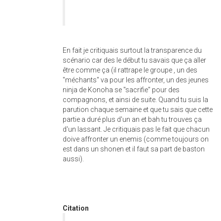
En fait je critiquais surtout la transparence du
scénario car des le début tu savais que ça aller
être comme ça (il rattrape le groupe , un des
"méchants" va pour les affronter, un des jeunes
ninja de Konoha se "sacrifie" pour des
compagnons, et ainsi de suite. Quand tu suis la
parution chaque semaine et que tu sais que cette
partie a duré plus d'un an et bah tu trouves ça
d'un lassant. Je critiquais pas le fait que chacun
doive affronter un enemis (comme toujours on
est dans un shonen et il faut sa part de baston
aussi).
Citation