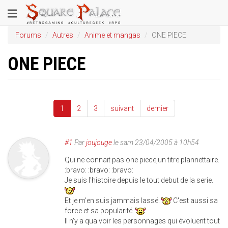
Aller
Toggle
au
contenu
navigation
Forums
Autres
Anime et mangas
ONE PIECE
principal
ONE PIECE
1
2
3
suivant
dernier
#1
Par
joujouge
le
sam 23/04/2005 à 10h54
Qui ne connait pas one piece,un titre plannettaire.
:bravo: :bravo: :bravo:
Je suis l'histoire depuis le tout debut de la serie.
Et je m'en suis jammais lassé.
C'est aussi sa
force et sa popularité.
Il n'y a qua voir les personnages qui évoluent tout