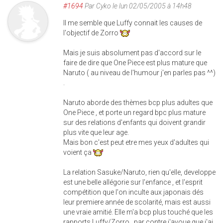
#1694
Par
Cyko
le lun 02/05/2005 à 14h48
Il me semble que Luffy connait les causes de
l'objectif de Zorro
Mais je suis absolument pas d'accord sur le
faire de dire que One Piece est plus mature que
Naruto ( au niveau de l'humour j'en parles pas ^^)
.
Naruto aborde des thèmes bcp plus adultes que
One Piece , et porte un regard bpc plus mature
sur des relations d'enfants qui doivent grandir
plus vite que leur age.
Mais bon c'est peut etre mes yeux d'adultes qui
voient ça
La relation Sasuke/Naruto, rien qu'elle, developpe
est une belle allégorie sur l'enfance , et l'esprit
compétition que l'on inculte aux japonais dés
leur premiere année de scolarité, mais est aussi
une vraie amitié. Elle m'a bcp plus touché que les
rapports Luffy/Zorro , par contre j'avoue que j'ai