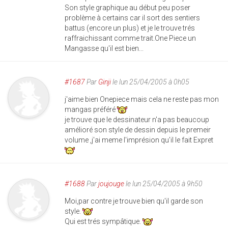
Son style graphique au début peu poser
problème à certains car il sort des sentiers
battus (encore un plus) et je le trouve trés
raffraichissant comme trait.One Piece un
Mangasse qu'il est bien...
#1687
Par
Ginji
le lun 25/04/2005 à 0h05
j'aime bien Onepiece mais cela ne reste pas mon
mangas préféré
je trouve que le dessinateur n'a pas beaucoup
amélioré son style de dessin depuis le premeir
volume ,j'ai meme l'imprésion qu'il le fait Expret
#1688
Par
joujouge
le lun 25/04/2005 à 9h50
Moi,par contre je trouve bien qu'il garde son
style.
Qui est trés sympâtique.