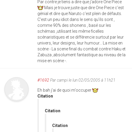
Par contre je tiens a dire que j'adore One Piece
Mais je trouve juste que dire One Piece c'est
génial et dire que Naruto c'est plein de défauts.
C'est un peu idiot dans le sens qu'ils sont ,
comme 90% des shonens , basé sur les
schémas ,utilisant les même ficelles
scénaristiques et se différencie surtout par leur
univers, leur designs, leur humour... La mise en
scéne - La scene final du combat contre Haku et
Zabuza ,absolument fantastique au niveau de la
mise en scène -.
#1692
Par
campi
le lun 02/05/2005 à 11h21
Eh bah j'ai de quoi m'occuper
Citation
Citation
Citation