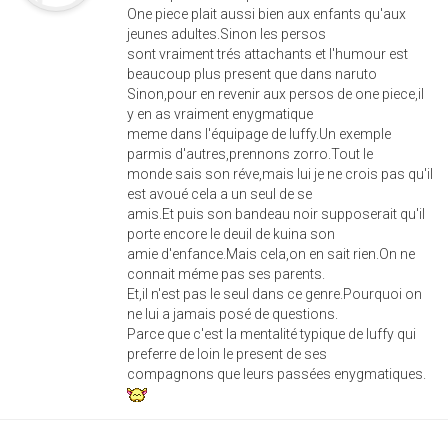
One piece plait aussi bien aux enfants qu'aux
jeunes adultes.Sinon les persos
sont vraiment trés attachants et l'humour est
beaucoup plus present que dans naruto
Sinon,pour en revenir aux persos de one piece,il
y en as vraiment enygmatique
meme dans l'équipage de luffy.Un exemple
parmis d'autres,prennons zorro.Tout le
monde sais son réve,mais lui je ne crois pas qu'il
est avoué cela a un seul de se
amis.Et puis son bandeau noir supposerait qu'il
porte encore le deuil de kuina son
amie d'enfance.Mais cela,on en sait rien.On ne
connait méme pas ses parents.
Et,il n'est pas le seul dans ce genre.Pourquoi on
ne lui a jamais posé de questions.
Parce que c'est la mentalité typique de luffy qui
preferre de loin le present de ses
compagnons que leurs passées enygmatiques.