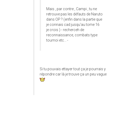
Mais , par contre , Campi , tu ne
retrouve pas les défauts de Naruto
dans OP ? (enfin dans la partie que
je connais cad jusqu'au tome 16
je crois ) - recherceh de
reconnaissance, combats type
tournoi etc... -
Si tu pouvais ettayer tout ça je pourrais y
répondre car là je trouve ça un peu vague