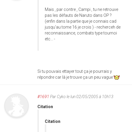
Mais , par contre , Campi , tu ne retrouve
pas les défauts de Naruto dans OP ?
(enfin dans la partie que je connais cad
jusqu'au tome 16 je crois ) - recherceh de
reconnaissance, combats type tournoi
etc... -
Si tu pouvais ettayer tout ça je pourrais y
répondre car là je trouve ça un peu vague
#1691
Par
Cyko
le lun 02/05/2005 à 10h13
Citation
Citation