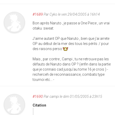
#1689
Par
Cyko
le ven 29/04/2005 à 16h14
Bon aprés Naruto , je passe a One Piece , un vrai
otaku :sweat:
J'aime autant OP que Naruto , bien que j'ai arrete
OP au début de la mer des tous les périls :/ pour
des raisons perso
Mais , par contre , Campi , tu ne retrouve pas les
défauts de Naruto dans OP ? (enfin dans la partie
que je connais cad jusqu'au tome 16 je crois ) -
recherceh de reconnaissance, combats type
tournoi etc... -
#1690
Par
campi
le dim 01/05/2005 à 23h15
Citation