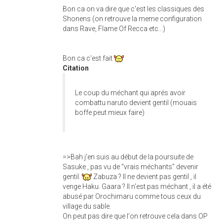
Bon ca on va dire que c'est les classiques des
Shonens (on retrouve la meme configuration
dans Rave, Flame Of Recca etc...)
Bon ca c'est fait
Citation
Le coup du méchant qui aprés avoir
combattu naruto devient gentil (mouais
boffe peut mieux faire)
=>Bah j'en suis au début de la poursuite de
Sasuke , pas vu de "vrais méchants" devenir
gentil.
Zabuza ? Il ne devient pas gentil , il
venge Haku. Gaara ? Il n'est pas méchant , il a été
abusé par Orochimaru comme tous ceux du
village du sable.
On peut pas dire que l'on retrouve cela dans OP