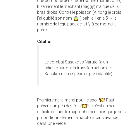
que composé deux de personne (nami/zorro)
bizarrement le méchant (baggy) n'a que deux
bras droits. Contre le poisson (Alrlong je crois,
j'ai oublié son nom
) bah la il en a 5 :-/ le
nombre de l'équipage de luffy à ce moment
précis.
Citation
Le combat Sasuke vs Naruto (d'un
ridicule surtout la transformation de
Sasuke en un espèce de ptérodactile)
Premierement ,merci pour le spoil
Faut
prévenir un peu des fois
La c'est un peu
difficile de faire le rapprochement puisque je suis
proportionnellement à naruto moins avancé
dans One Piece.