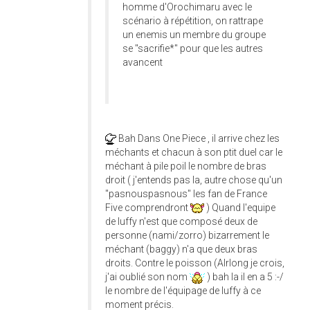
homme d'Orochimaru avec le
scénario à répétition, on rattrape
un enemis un membre du groupe
se "sacrifie*" pour que les autres
avancent
Bah Dans One Piece , il arrive chez les
méchants et chacun à son ptit duel car le
méchant à pile poil le nombre de bras
droit ( j'entends pas la, autre chose qu'un
"pasnouspasnous" les fan de France
Five comprendront
) Quand l'equipe
de luffy n'est que composé deux de
personne (nami/zorro) bizarrement le
méchant (baggy) n'a que deux bras
droits. Contre le poisson (Alrlong je crois,
j'ai oublié son nom
) bah la il en a 5 :-/
le nombre de l'équipage de luffy à ce
moment précis.