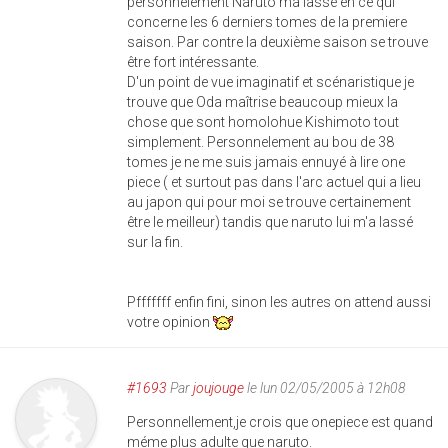
personnelement Naruto ma lassé en ce qui
concerne les 6 derniers tomes de la premiere
saison. Par contre la deuxième saison se trouve
être fort intéressante.
D'un point de vue imaginatif et scénaristique je
trouve que Oda maîtrise beaucoup mieux la
chose que sont homolohue Kishimoto tout
simplement. Personnelement au bou de 38
tomes je ne me suis jamais ennuyé à lire one
piece ( et surtout pas dans l'arc actuel qui a lieu
au japon qui pour moi se trouve certainement
être le meilleur) tandis que naruto lui m'a lassé
sur la fin.
Pfffffff enfin fini, sinon les autres on attend aussi
votre opinion
#1693
Par
joujouge
le lun 02/05/2005 à 12h08
Personnellement,je crois que onepiece est quand
méme plus adulte que naruto.