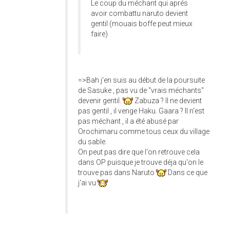
Le coup du méchant qui aprés
avoir combattu naruto devient
gentil (mouais boffe peut mieux
faire)
=>Bah j'en suis au début de la poursuite
de Sasuke , pas vu de "vrais méchants"
devenir gentil.
Zabuza ? Il ne devient
pas gentil , il venge Haku. Gaara ? Il n'est
pas méchant , il a été abusé par
Orochimaru comme tous ceux du village
du sable.
On peut pas dire que l'on retrouve cela
dans OP puisque je trouve déja qu'on le
trouve pas dans Naruto
Dans ce que
j'ai vu