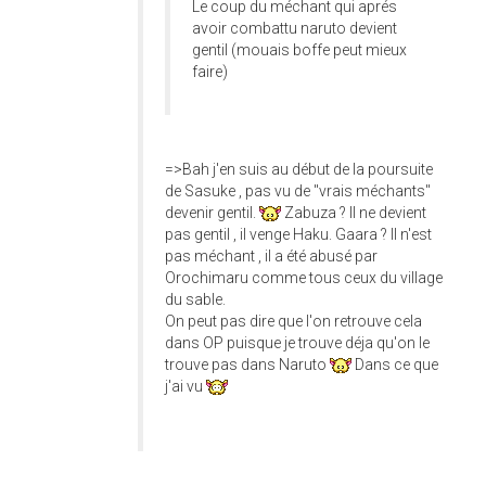
Le coup du méchant qui aprés
avoir combattu naruto devient
gentil (mouais boffe peut mieux
faire)
=>Bah j'en suis au début de la poursuite
de Sasuke , pas vu de "vrais méchants"
devenir gentil.
Zabuza ? Il ne devient
pas gentil , il venge Haku. Gaara ? Il n'est
pas méchant , il a été abusé par
Orochimaru comme tous ceux du village
du sable.
On peut pas dire que l'on retrouve cela
dans OP puisque je trouve déja qu'on le
trouve pas dans Naruto
Dans ce que
j'ai vu