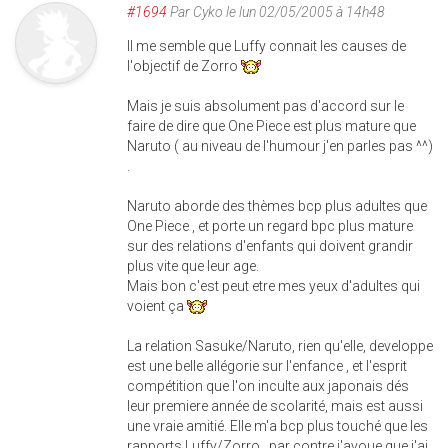
#1694
Par
Cyko
le lun 02/05/2005 à 14h48
Il me semble que Luffy connait les causes de
l'objectif de Zorro
Mais je suis absolument pas d'accord sur le
faire de dire que One Piece est plus mature que
Naruto ( au niveau de l'humour j'en parles pas ^^)
.
Naruto aborde des thèmes bcp plus adultes que
One Piece , et porte un regard bpc plus mature
sur des relations d'enfants qui doivent grandir
plus vite que leur age.
Mais bon c'est peut etre mes yeux d'adultes qui
voient ça
La relation Sasuke/Naruto, rien qu'elle, developpe
est une belle allégorie sur l'enfance , et l'esprit
compétition que l'on inculte aux japonais dés
leur premiere année de scolarité, mais est aussi
une vraie amitié. Elle m'a bcp plus touché que les
rapports Luffy/Zorro , par contre j'avoue que j'ai