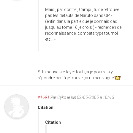
Mais , par contre , Campi , tu ne retrouve
pas les défauts de Naruto dans OP ?
(enfin dans la partie que je connais cad
jusqu'au tome 16 je crois ) - recherceh de
reconnaissance, combats type tournoi
etc... -
Si tu pouvais ettayer tout ça je pourrais y
répondre car là je trouve ça un peu vague
#1691
Par
Cyko
le lun 02/05/2005 à 10h13
Citation
Citation