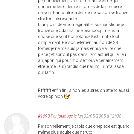
personnelement Naruto ma lassé en ce qui
concerne les 6 derniers tomes de la premiere
saison. Par contre la deuxième saison se trouve
être fort intéressante.
D'un point de vue imaginatif et scénaristique je
trouve que Oda maîtrise beaucoup mieux la
chose que sont homolohue Kishimoto tout
simplement. Personnelement au bou de 38
tomes je ne me suis jamais ennuyé à lire one
piece ( et surtout pas dans l'arc actuel qui a lieu
au japon qui pour moi se trouve certainement
être le meilleur) tandis que naruto lui m'a lassé
sur la fin.
Pfffffff enfin fini, sinon les autres on attend aussi
votre opinion
#1693
Par
joujouge
le lun 02/05/2005 à 12h08
Personnellement,je crois que onepiece est quand
méme plus adulte que naruto.