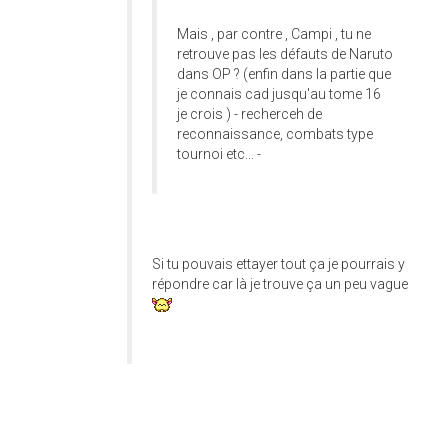
Mais , par contre , Campi , tu ne
retrouve pas les défauts de Naruto
dans OP ? (enfin dans la partie que
je connais cad jusqu'au tome 16
je crois ) - recherceh de
reconnaissance, combats type
tournoi etc... -
Si tu pouvais ettayer tout ça je pourrais y
répondre car là je trouve ça un peu vague