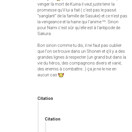
venger là mort de Kuina il veut juste tenir la
promesse qu'il lui a fait ( c'est pas le passé
"sanglant" de la famille de Sasuke) et ce n'est pas
la vengeance et la haine qui l'anime ^^. Sinon
pour Nami c'est sûr qu'elle est à l'antipode de
Sakura.
Bon sinon comme tu dis, il ne faut pas oublier
que l'on se trouve dans un Shonen et q'il y a des
grandes lignes à respecter (un grand but dans la
vie du héros, des compagnons divers et varié,
des enemis à combattre...) ça je ne le nie en
aucun cas
Citation
Citation