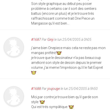
Son style graphique au début peu poser
problème à certains car il sort des sentiers
battus (encore un plus) et je le trouve trés
raffraichissant comme trait.One Piece un
Mangasse qu'il est bien...
#1687
Par
Ginji
le lun 25/04/2005 à 0h05
j'aime bien Onepiece mais cela ne reste pas mon
mangas préféré
je trouve que le dessinateur n'a pas beaucoup
amélioré son style de dessin depuis le premeir
volume ,j'ai meme l'imprésion qu'il le fait Expret
#1688
Par
joujouge
le lun 25/04/2005 à 9h50
Moi,par contre je trouve bien qu'il garde son
style.
Qui est trés sympâtique.