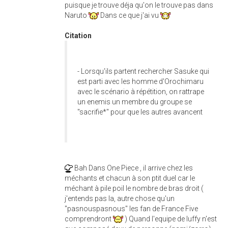
puisque je trouve déja qu'on le trouve pas dans
Naruto
Dans ce que j'ai vu
Citation
- Lorsqu'ils partent rechercher Sasuke qui
est parti avec les homme d'Orochimaru
avec le scénario à répétition, on rattrape
un enemis un membre du groupe se
"sacrifie*" pour que les autres avancent
Bah Dans One Piece , il arrive chez les
méchants et chacun à son ptit duel car le
méchant à pile poil le nombre de bras droit (
j'entends pas la, autre chose qu'un
"pasnouspasnous" les fan de France Five
comprendront
) Quand l'equipe de luffy n'est