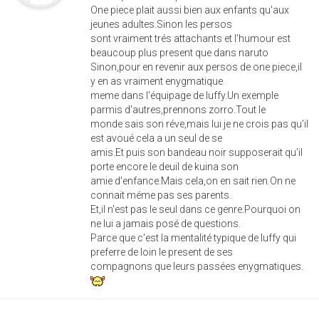
One piece plait aussi bien aux enfants qu'aux
jeunes adultes.Sinon les persos
sont vraiment trés attachants et l'humour est
beaucoup plus present que dans naruto
Sinon,pour en revenir aux persos de one piece,il
y en as vraiment enygmatique
meme dans l'équipage de luffy.Un exemple
parmis d'autres,prennons zorro.Tout le
monde sais son réve,mais lui je ne crois pas qu'il
est avoué cela a un seul de se
amis.Et puis son bandeau noir supposerait qu'il
porte encore le deuil de kuina son
amie d'enfance.Mais cela,on en sait rien.On ne
connait méme pas ses parents.
Et,il n'est pas le seul dans ce genre.Pourquoi on
ne lui a jamais posé de questions.
Parce que c'est la mentalité typique de luffy qui
preferre de loin le present de ses
compagnons que leurs passées enygmatiques.