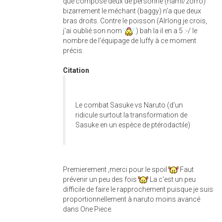
que composé deux de personne (nami/zorro)
bizarrement le méchant (baggy) n'a que deux
bras droits. Contre le poisson (Alrlong je crois,
j'ai oublié son nom
) bah la il en a 5 :-/ le
nombre de l'équipage de luffy à ce moment
précis.
Citation
Le combat Sasuke vs Naruto (d'un
ridicule surtout la transformation de
Sasuke en un espèce de ptérodactile)
Premierement ,merci pour le spoil
Faut
prévenir un peu des fois
La c'est un peu
difficile de faire le rapprochement puisque je suis
proportionnellement à naruto moins avancé
dans One Piece.