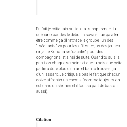
En fait je critiquais surtout la transparence du
scénario car des le début tu savais que ça aller
être comme ça (il rattrape le groupe , un des
"méchants" va pour les affronter, un des jeunes
ninja de Konoha se "sacrifie" pour des
compagnons, et ainsi de suite. Quand tu suis la
parution chaque semaine et que tu sais que cette
partie a duré plus d'un an et bah tu trouves ça
d'un lassant. Je critiquais pas le fait que chacun
doive affronter un enemis (comme toujours on
est dans un shonen et il faut sa part de baston
aussi).
Citation