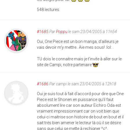
548 lectures
#1685
Par
Poppu
le sam 23/04/2005 à 11h54
Oui, One Piece est un bon manga, d'ailleurs je
vais devoir m'y mettre.. Aie mes sous! :lol: .
TU dois le connaitre mais je t'invite à aller sur le
site de Campi, notre partenaire
#1686
Par
campi
le sam 23/04/2005 à 12h18
Oui je suis tout à fait d'accord pour dire que One
Piece est le Shonen en puissance qu'il faut
absolument lire car son auteur Eichiro Oda est
vraiment impressionnant car on voit bien que
celui-ci maitrise son histoire de bout en bout et il
sait trés bien amener le lecteur là où il se désire
sans que celui se mette à rechigner ^ç^.