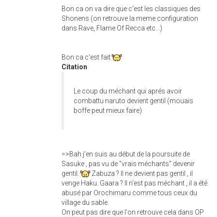
Bon ca on va dire que c'est les classiques des
Shonens (on retrouve la meme configuration
dans Rave, Flame Of Recca etc...)
Bon ca c'est fait
Citation
Le coup du méchant qui aprés avoir
combattu naruto devient gentil (mouais
boffe peut mieux faire)
=>Bah j'en suis au début de la poursuite de
Sasuke , pas vu de "vrais méchants" devenir
gentil.
Zabuza ? Il ne devient pas gentil , il
venge Haku. Gaara ? Il n'est pas méchant , il a été
abusé par Orochimaru comme tous ceux du
village du sable.
On peut pas dire que l'on retrouve cela dans OP