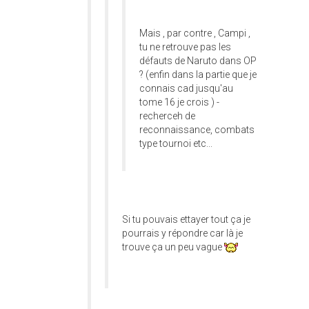
Mais , par contre , Campi ,
tu ne retrouve pas les
défauts de Naruto dans OP
? (enfin dans la partie que je
connais cad jusqu'au
tome 16 je crois ) -
recherceh de
reconnaissance, combats
type tournoi etc...
Si tu pouvais ettayer tout ça je
pourrais y répondre car là je
trouve ça un peu vague