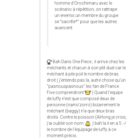
homme d'Orochimaru avec le
scénario à répétition, on rattrape
un enemis un membre du groupe
se "sacrifie*" pour que les autres
avancent
Bah Dans One Piece , il arrive chez les
méchants et chacun à son ptit duel car le
méchant à pile poil le nombre de bras
droit ( j'entends pas la, autre chose qu'un
"pasnouspasnous" les fan de France
Five comprendront
) Quand l'equipe
de luffy n'est que composé deux de
personne (nami/zorro) bizarrement le
méchant (baggy) n'a que deux bras
droits. Contre le poisson (Alrlong je crois,
j'ai oublié son nom
) bah la il en a 5 :-/
le nombre de l'équipage de luffy à ce
moment précis.