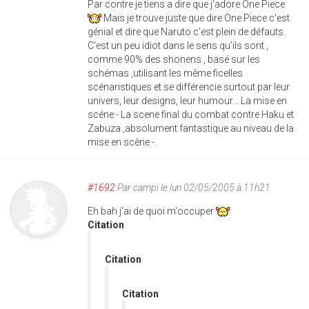
Par contre je tiens a dire que j'adore One Piece
Mais je trouve juste que dire One Piece c'est
génial et dire que Naruto c'est plein de défauts.
C'est un peu idiot dans le sens qu'ils sont ,
comme 90% des shonens , basé sur les
schémas ,utilisant les même ficelles
scénaristiques et se différencie surtout par leur
univers, leur designs, leur humour... La mise en
scéne - La scene final du combat contre Haku et
Zabuza ,absolument fantastique au niveau de la
mise en scène -.
#1692
Par
campi
le lun 02/05/2005 à 11h21
Eh bah j'ai de quoi m'occuper
Citation
Citation
Citation