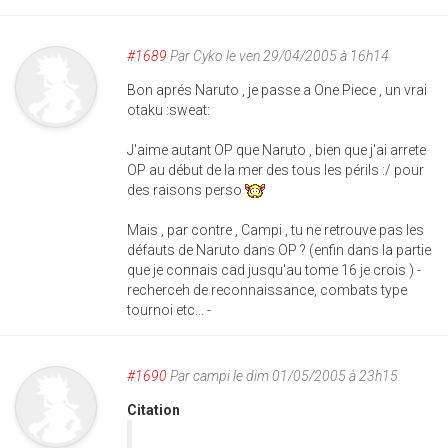
#1689
Par
Cyko
le ven 29/04/2005 à 16h14
Bon aprés Naruto , je passe a One Piece , un vrai
otaku :sweat:
J'aime autant OP que Naruto , bien que j'ai arrete
OP au début de la mer des tous les périls :/ pour
des raisons perso
Mais , par contre , Campi , tu ne retrouve pas les
défauts de Naruto dans OP ? (enfin dans la partie
que je connais cad jusqu'au tome 16 je crois ) -
recherceh de reconnaissance, combats type
tournoi etc... -
#1690
Par
campi
le dim 01/05/2005 à 23h15
Citation