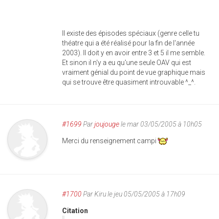
Il existe des épisodes spéciaux (genre celle tu
théatre qui a été réalisé pour la fin de l'année
2003). Il doit y en avoir entre 3 et 5 il me semble.
Et sinon il n'y a eu qu'une seule OAV qui est
vraiment génial du point de vue graphique mais
qui se trouve être quasiment introuvable ^_^.
#1699
Par
joujouge
le mar 03/05/2005 à 10h05
Merci du renseignement campi
#1700
Par
Kiru
le jeu 05/05/2005 à 17h09
Citation