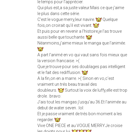
le temps pour l'apprécier.
Qui plus est,a sa juste valeur.Mais ce que j'aime
le plus dans cette série.
C'est le vogue merry,leur navire.
Quelque
fois,on croirait qu'il est vivant.
Et puis pour en revenir a l'histoire,je l'as trouve
aussi belle que touchante.
Néanmoins,j'aime mieux le manga que l'animée.
A part l'animé en vo qui vaut sans fois mieux que
la version francaise. >(
Que je trouve pour ses doublages pas intelligent
et le fait des rediffusion.
A la fin,on en a marre. >( Sinon en vo,c'est
vraiment un trés beau travail des
doubleurs.
Surtout la voix de luffy,elle est trop
drole. :bravo:
J'ais tout les mangas j'usqu'au 36.Et l'animée au
debut de water seven. :lol:
Et je passe vraiment de trés bon moment a les
regarder.
Vive ONE PIECE et au VOGUE MERRY.Je croise
les doigts pour lui.