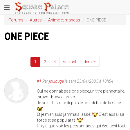
Aller
Toggle
au
contenu
navigation
Forums
Autres
Anime et mangas
ONE PIECE
principal
ONE PIECE
1
2
3
suivant
dernier
#1
Par
joujouge
le
sam 23/04/2005 à 10h54
Qui ne connait pas one piece,un titre plannettaire.
:bravo: :bravo: :bravo:
Je suis l'histoire depuis le tout debut de la serie.
Et je m'en suis jammais lassé.
C'est aussi sa
force et sa popularité.
Il n'y a qua voir les personnages qui évoluent tout