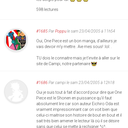
598 lectures
#1685
Par
Poppu
le sam 23/04/2005 à 11h54
Oui, One Piece est un bon manga, d'ailleurs je
vais devoir m'y mettre.. Aie mes sous! :lol: .
TU dois le connaitre mais je t'invite à aller sur le
site de Campi, notre partenaire
#1686
Par
campi
le sam 23/04/2005 à 12h18
Oui je suis tout à fait d'accord pour dire que One
Piece est le Shonen en puissance qu'il faut
absolument lire car son auteur Eichiro Oda est
vraiment impressionnant car on voit bien que
celui-ci maitrise son histoire de bout en bout et il
sait trés bien amener le lecteur là où il se désire
sans que celui se mette à rechigner ^ç^.