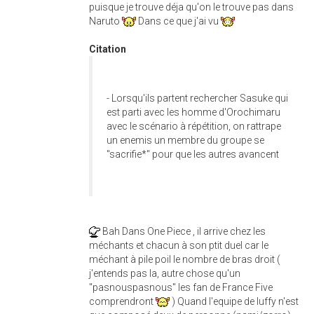
puisque je trouve déja qu'on le trouve pas dans
Naruto
Dans ce que j'ai vu
Citation
- Lorsqu'ils partent rechercher Sasuke qui
est parti avec les homme d'Orochimaru
avec le scénario à répétition, on rattrape
un enemis un membre du groupe se
"sacrifie*" pour que les autres avancent
Bah Dans One Piece , il arrive chez les
méchants et chacun à son ptit duel car le
méchant à pile poil le nombre de bras droit (
j'entends pas la, autre chose qu'un
"pasnouspasnous" les fan de France Five
comprendront
) Quand l'equipe de luffy n'est