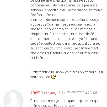
personnelement Naruto ma lassé en ce qui
concerne les 6 derniers tomes de la premiere
saison. Par contre la deuxième saison se trouve
être fort intéressante.
D'un point de vue imaginatif et scénaristique je
trouve que Oda maîtrise beaucoup mieux la
chose que sont homolohue Kishimoto tout
simplement. Personnelement au bou de 38
tomes je ne me suis jamais ennuyé à lire one
piece ( et surtout pas dans l'arc actuel qui a lieu
au japon qui pour moi se trouve certainement
être le meilleur) tandis que naruto lui m'a lassé
sur la fin.
Pfffffff enfin fini, sinon les autres on attend aussi
votre opinion
#1693
Par
joujouge
le lun 02/05/2005 à 12h08
Personnellement,je crois que onepiece est quand
méme plus adulte que naruto.