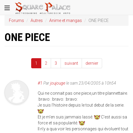
Aller
Toggle
au
contenu
navigation
Forums
Autres
Anime et mangas
ONE PIECE
principal
ONE PIECE
1
2
3
suivant
dernier
#1
Par
joujouge
le
sam 23/04/2005 à 10h54
Qui ne connait pas one piece,un titre plannettaire.
:bravo: :bravo: :bravo:
Je suis l'histoire depuis le tout debut de la serie.
Et je m'en suis jammais lassé.
C'est aussi sa
force et sa popularité.
Il n'y a qua voir les personnages qui évoluent tout