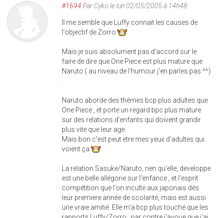
#1694
Par
Cyko
le lun 02/05/2005 à 14h48
Il me semble que Luffy connait les causes de
l'objectif de Zorro
Mais je suis absolument pas d'accord sur le
faire de dire que One Piece est plus mature que
Naruto ( au niveau de l'humour j'en parles pas ^^)
.
Naruto aborde des thèmes bcp plus adultes que
One Piece , et porte un regard bpc plus mature
sur des relations d'enfants qui doivent grandir
plus vite que leur age.
Mais bon c'est peut etre mes yeux d'adultes qui
voient ça
La relation Sasuke/Naruto, rien qu'elle, developpe
est une belle allégorie sur l'enfance , et l'esprit
compétition que l'on inculte aux japonais dés
leur premiere année de scolarité, mais est aussi
une vraie amitié. Elle m'a bcp plus touché que les
rapports Luffy/Zorro , par contre j'avoue que j'ai