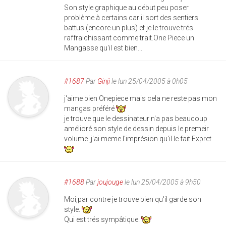
Son style graphique au début peu poser
problème à certains car il sort des sentiers
battus (encore un plus) et je le trouve trés
raffraichissant comme trait.One Piece un
Mangasse qu'il est bien...
#1687
Par
Ginji
le lun 25/04/2005 à 0h05
j'aime bien Onepiece mais cela ne reste pas mon
mangas préféré
je trouve que le dessinateur n'a pas beaucoup
amélioré son style de dessin depuis le premeir
volume ,j'ai meme l'imprésion qu'il le fait Expret
#1688
Par
joujouge
le lun 25/04/2005 à 9h50
Moi,par contre je trouve bien qu'il garde son
style.
Qui est trés sympâtique.