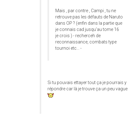
Mais , par contre , Campi , tu ne
retrouve pas les défauts de Naruto
dans OP ? (enfin dans la partie que
je connais cad jusqu'au tome 16
je crois ) - recherceh de
reconnaissance, combats type
tournoi etc... -
Si tu pouvais ettayer tout ça je pourrais y
répondre car là je trouve ça un peu vague