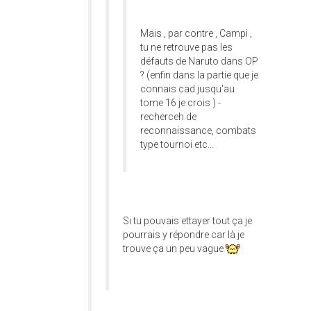
Mais , par contre , Campi ,
tu ne retrouve pas les
défauts de Naruto dans OP
? (enfin dans la partie que je
connais cad jusqu'au
tome 16 je crois ) -
recherceh de
reconnaissance, combats
type tournoi etc...
Si tu pouvais ettayer tout ça je
pourrais y répondre car là je
trouve ça un peu vague