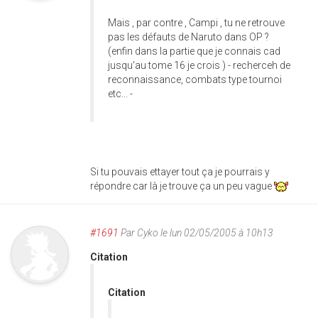
Mais , par contre , Campi , tu ne retrouve
pas les défauts de Naruto dans OP ?
(enfin dans la partie que je connais cad
jusqu'au tome 16 je crois ) - recherceh de
reconnaissance, combats type tournoi
etc... -
Si tu pouvais ettayer tout ça je pourrais y
répondre car là je trouve ça un peu vague
#1691
Par
Cyko
le lun 02/05/2005 à 10h13
Citation
Citation