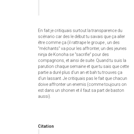
En fait je critiquais surtout la transparence du
scénario car des le début tu savais que ça aller
être comme ça (il rattrape le groupe , un des
"méchants" va pour les affronter, un des jeunes
ninja de Konoha se "sacrifie" pour des
compagnons, et ainsi de suite. Quand tu suis la
parution chaque semaine et que tu sais que cette
partie a duré plus d'un an et bah tu trouves ça
d'un lassant. Je critiquais pas le fait que chacun
doive affronter un enemis (comme toujours on
est dans un shonen et il faut sa part de baston
aussi).
Citation