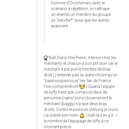
homme d'Orochimaru avec le
scénario à répétition, on rattrape
un enemis un membre du groupe
se "sacrifie*" pour que les autres
avancent
Bah Dans One Piece , il arrive chez les
méchants et chacun à son ptit duel car le
méchant à pile poil le nombre de bras
droit ( j'entends pas la, autre chose qu'un
"pasnouspasnous" les fan de France
Five comprendront
) Quand l'equipe
de luffy n'est que composé deux de
personne (nami/zorro) bizarrement le
méchant (baggy) n'a que deux bras
droits. Contre le poisson (Alrlong je crois,
j'ai oublié son nom
) bah la il en a 5 :-/
le nombre de l'équipage de luffy à ce
moment précis.