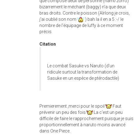
que composé deux de personne (nami/zorro)
bizarrement le méchant (baggy) n'a que deux
bras droits. Contre le poisson (Alrlong je crois,
j'ai oublié son nom
) bah la il en a 5 :-/ le
nombre de l'équipage de luffy à ce moment
précis.
Citation
Le combat Sasuke vs Naruto (d'un
ridicule surtout la transformation de
Sasuke en un espèce de ptérodactile)
Premierement ,merci pour le spoil
Faut
prévenir un peu des fois
La c'est un peu
difficile de faire le rapprochement puisque je suis
proportionnellement à naruto moins avancé
dans One Piece.