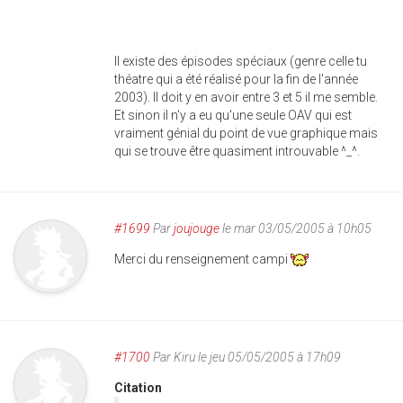
Il existe des épisodes spéciaux (genre celle tu
théatre qui a été réalisé pour la fin de l'année
2003). Il doit y en avoir entre 3 et 5 il me semble.
Et sinon il n'y a eu qu'une seule OAV qui est
vraiment génial du point de vue graphique mais
qui se trouve être quasiment introuvable ^_^.
#1699
Par
joujouge
le mar 03/05/2005 à 10h05
Merci du renseignement campi
#1700
Par
Kiru
le jeu 05/05/2005 à 17h09
Citation