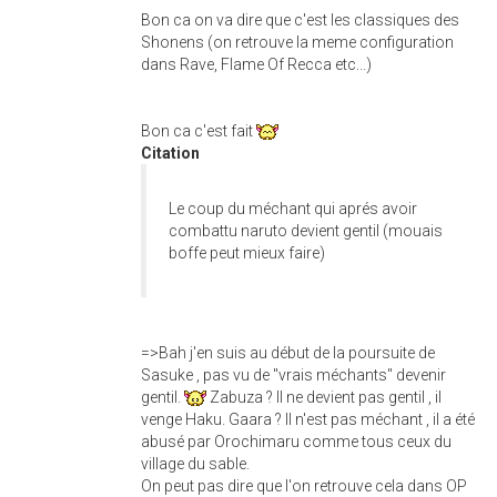
Bon ca on va dire que c'est les classiques des
Shonens (on retrouve la meme configuration
dans Rave, Flame Of Recca etc...)
Bon ca c'est fait
Citation
Le coup du méchant qui aprés avoir
combattu naruto devient gentil (mouais
boffe peut mieux faire)
=>Bah j'en suis au début de la poursuite de
Sasuke , pas vu de "vrais méchants" devenir
gentil.
Zabuza ? Il ne devient pas gentil , il
venge Haku. Gaara ? Il n'est pas méchant , il a été
abusé par Orochimaru comme tous ceux du
village du sable.
On peut pas dire que l'on retrouve cela dans OP