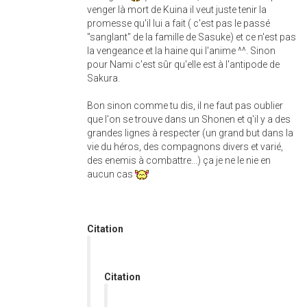
venger là mort de Kuina il veut juste tenir la
promesse qu'il lui a fait ( c'est pas le passé
"sanglant" de la famille de Sasuke) et ce n'est pas
la vengeance et la haine qui l'anime ^^. Sinon
pour Nami c'est sûr qu'elle est à l'antipode de
Sakura.
Bon sinon comme tu dis, il ne faut pas oublier
que l'on se trouve dans un Shonen et q'il y a des
grandes lignes à respecter (un grand but dans la
vie du héros, des compagnons divers et varié,
des enemis à combattre...) ça je ne le nie en
aucun cas
Citation
Citation