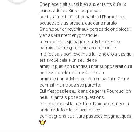
One piece plait aussi bien aux enfants qu'aux
jeunes adultes.Sinon les persos
sont vraiment trés attachants et l'humour est
beaucoup plus present que dans naruto
Sinon,pour en revenir aux persos de one piece,il
y en as vraiment enygmatique
meme dans l'équipage de luffy.Un exemple
parmis d'autres,prennons zorro.Tout le
monde sais son réve,mais lui je ne crois pas qu'il
est avoué cela a un seul de se
amis.Et puis son bandeau noir supposerait qu'il
porte encore le deuil de kuina son
amie d'enfance.Mais cela,on en sait rien.On ne
connait méme pas ses parents.
Et,il n'est pas le seul dans ce genre.Pourquoi on
ne lui a jamais posé de questions.
Parce que c'est la mentalité typique de luffy qui
preferre de loin le present de ses
compagnons que leurs passées enygmatiques.