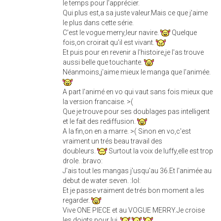
le temps pour l'apprécier.
Qui plus est,a sa juste valeur.Mais ce que j'aime
le plus dans cette série.
C'est le vogue merry,leur navire.
Quelque
fois,on croirait qu'il est vivant.
Et puis pour en revenir a l'histoire,je l'as trouve
aussi belle que touchante.
Néanmoins,j'aime mieux le manga que l'animée.
A part l'animé en vo qui vaut sans fois mieux que
la version francaise. >(
Que je trouve pour ses doublages pas intelligent
et le fait des rediffusion.
A la fin,on en a marre. >( Sinon en vo,c'est
vraiment un trés beau travail des
doubleurs.
Surtout la voix de luffy,elle est trop
drole. :bravo:
J'ais tout les mangas j'usqu'au 36.Et l'animée au
debut de water seven. :lol:
Et je passe vraiment de trés bon moment a les
regarder.
Vive ONE PIECE et au VOGUE MERRY.Je croise
les doigts pour lui.