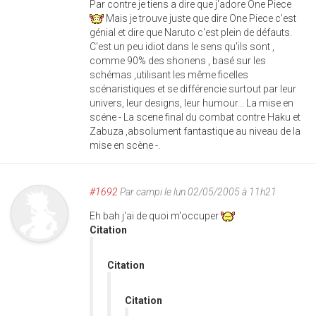
Par contre je tiens a dire que j'adore One Piece
Mais je trouve juste que dire One Piece c'est
génial et dire que Naruto c'est plein de défauts.
C'est un peu idiot dans le sens qu'ils sont ,
comme 90% des shonens , basé sur les
schémas ,utilisant les même ficelles
scénaristiques et se différencie surtout par leur
univers, leur designs, leur humour... La mise en
scéne - La scene final du combat contre Haku et
Zabuza ,absolument fantastique au niveau de la
mise en scène -.
#1692
Par
campi
le lun 02/05/2005 à 11h21
Eh bah j'ai de quoi m'occuper
Citation
Citation
Citation