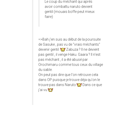
Le coup du méchant qui aprés
avoir combattu naruto devient
gentil (mouais boffe peut mieux
faire)
=>Bah j'en suis au début de la poursuite
de Sasuke , pas vu de "vrais méchants"
devenir gentil.
Zabuza ? Il ne devient
pas gentil , il venge Haku. Gaara ? Il n'est
pas méchant , il a été abusé par
Orochimaru comme tous ceux du village
du sable.
On peut pas dire que l'on retrouve cela
dans OP puisque je trouve déja qu'on le
trouve pas dans Naruto
Dans ce que
j'ai vu