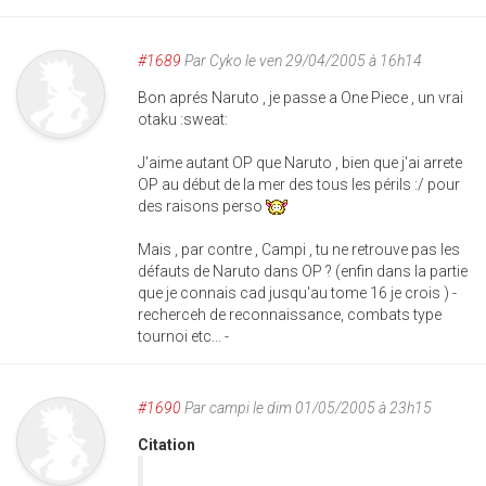
#1689
Par
Cyko
le ven 29/04/2005 à 16h14
Bon aprés Naruto , je passe a One Piece , un vrai
otaku :sweat:
J'aime autant OP que Naruto , bien que j'ai arrete
OP au début de la mer des tous les périls :/ pour
des raisons perso
Mais , par contre , Campi , tu ne retrouve pas les
défauts de Naruto dans OP ? (enfin dans la partie
que je connais cad jusqu'au tome 16 je crois ) -
recherceh de reconnaissance, combats type
tournoi etc... -
#1690
Par
campi
le dim 01/05/2005 à 23h15
Citation