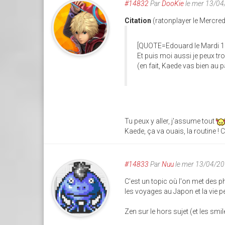
#14832
Par
DooKie
le mer 13/04
Citation
(ratonplayer le Mercred
[QUOTE=Edouard le Mardi 12 
Et puis moi aussi je peux tro
(en fait, Kaede vas bien au 
Tu peux y aller, j'assume tout
Kaede, ça va ouais, la routine ! 
#14833
Par
Nuu
le mer 13/04/20
C'est un topic où l'on met des ph
les voyages au Japon et la vie p
Zen sur le hors sujet (et les smil