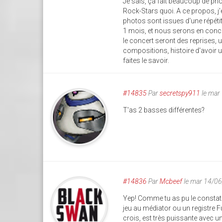
Je sais, ça fait beaucoup de phot
Rock-Stars quoi. A ce propos, j'
photos sont issues d'une répét
1 mois, et nous serons en conc
le concert seront des reprises, 
compositions, histoire d'avoir 
faites le savoir.
#14835
Par
secretspy911
le mar
T'as 2 basses différentes?
#14836
Par
Mcbeef
le mar 14/0
Yep! Comme tu as pu le constater
jeu au médiator ou un registre F
crois, est très puissante avec u