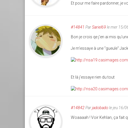
Et pour me faire pardonner, je vo
#14841
Par
Sariel69
le mer 15/0
Bon je crois qe j'en ai mis qu'un
Je m'essaye à une "gueule" Jac
Et là j'essaye rien du tout
#14842
Par
jadobado
le jeu 16/
Woaaaah ! Voir Kehlan, ça fait q