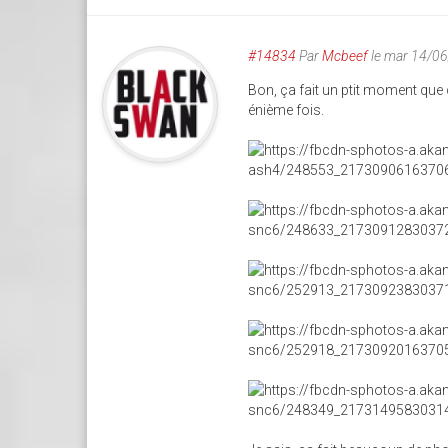
#14834
Par
Mcbeef
le mar 14/0
Bon, ça fait un ptit moment que ç
énième fois.