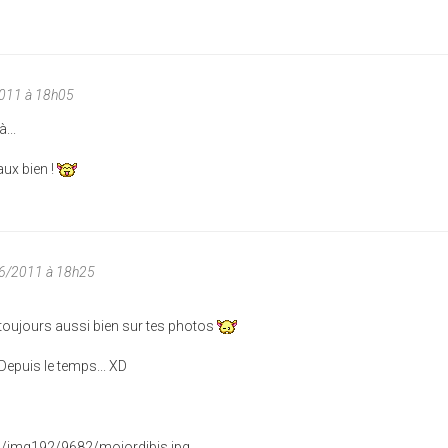
011 à 18h05
...
ux bien !
06/2011 à 18h25
t toujours aussi bien sur tes photos
Depuis le temps... XD