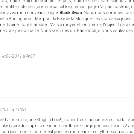
os, mais c'était dur de choisir. Et puis, j'suis tellement narcissique. Co
en profite justement,comme ça fait longtemps que je n'ai pas posté ici, 
ition avec mon nouveau groupe:
Black Swan
. Nous nous sommes formés
ert à Boulogne sur Mer pour la Fête de la Musique. Les morceaux joués
une dizaine, pour s'amuser. Mais à moyen et long terme, l'objectif sera d
une vraie personnalité. Nous sommes sur Facebook, si vous voulez des l
 14/06/2011 à 4h07
6/2011 à 11h51
! La première, une Stagg (et oui!), sonne très claquante et est parfaite 
unky (voire du slap). La seconde, une Ibanez que je possède depuis 2 ans
n son bien rond et lourd. Idéal pour les morceaux très rythmés ou des ba