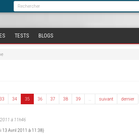
Formulaire
de
Rechercher
recherche
ES
TESTS
BLOGS
pe
33
34
35
36
37
38
39
…
suivant
dernier
/2011 à 11h46
i 13 Avril 2011 à 11:38)