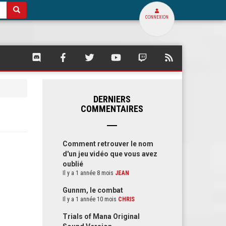
CONNEXION
SQUARE
SQUARE
SQUARE
SQUARE
SQUARE
FLUX
PALACE
PALACE
PALACE
PALACE
PALACE
RSS
SUR
SUR
SUR
SUR
SUR
DE
DISCORD
FACEBOOK
TWITTER
YOUTUBE
TWITCH
SQUARE
PALACE
DERNIERS
COMMENTAIRES
Comment retrouver le nom
d'un jeu vidéo que vous avez
oublié
Il y a 1 année 8 mois
JEAN
Gunnm, le combat
Il y a 1 année 10 mois
CHRIS
Trials of Mana Original