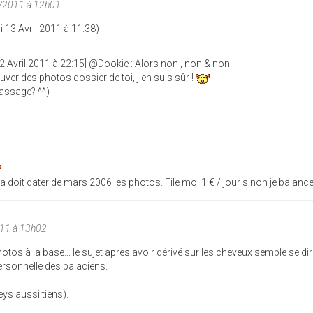
/2011 à 12h01
i 13 Avril 2011 à 11:38)
Avril 2011 à 22:15] @Dookie : Alors non , non & non !
uver des photos dossier de toi, j'en suis sûr !
passage? ^^)
Ca doit dater de mars 2006 les photos. File moi 1 € / jour sinon je balance 
11 à 13h02
otos à la base... le sujet après avoir dérivé sur les cheveux semble se dir
ersonnelle des palaciens.
eys aussi tiens).