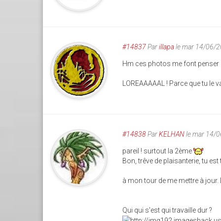
#14837
Par
illapa
le mar 14/06/2
Hm ces photos me font penser à
LOREAAAAAL ! Parce que tu le va
#14838
Par
KELHAN
le mar 14/
pareil ! surtout la 2ème
Bon, trêve de plaisanterie, tu es
à mon tour de me mettre à jour. 
Qui qui s'est qui travaille dur ?