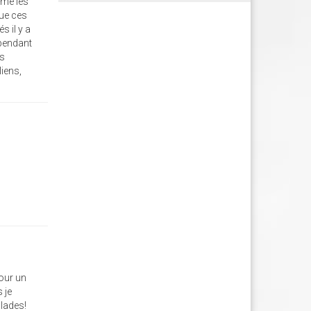
mme les
que ces
 il y a
 pendant
es
iens,
pour un
 je
llades!