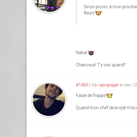
Sinon promi, à mon prochain
fleurs
Naha!
Chanceux! T'y vas quand?
#14831
Par
ratonplayer
le mer 1
Faute de frappe
Quand mon chef de projet m'acc