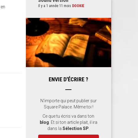
Sound Version
Il y a 1 année 11 mois
DOOKIE
 en
ENVIE D'ÉCRIRE ?
N'importe qui peut publier sur
Square Palace. Même toi !
Ce que tu écris va dans ton
blog
. Et si ton article plait, il ira
dans la
Sélection SP
.