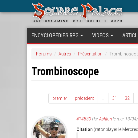
Aller
au
contenu
principal
ENCYCLOPÉDIES RPG
VIDÉOS
ARTICL
Forums
Autres
Présentation
Trombinosco
Trombinoscope
premier
précédent
…
31
32
#14830
Par
Ashton
le mer 13/04
Citation
(ratonplayer le Mercred