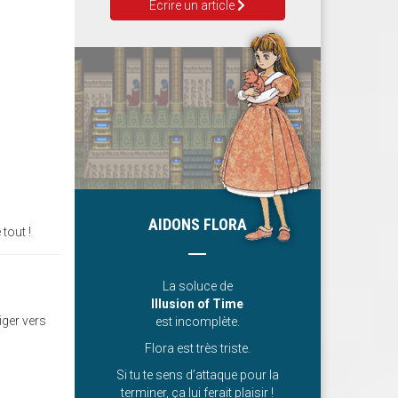
Ecrire un article
AIDONS FLORA
tout !
La soluce de
Illusion of Time
iger vers
est incomplète.
Flora est très triste.
Si tu te sens d’attaque pour la
terminer, ça lui ferait plaisir !