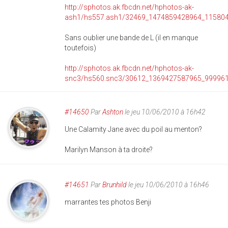
http://sphotos.ak.fbcdn.net/hphotos-ak-
ash1/hs557.ash1/32469_1474859428964_115804
Sans oublier une bande de L (il en manque
toutefois)
http://sphotos.ak.fbcdn.net/hphotos-ak-
snc3/hs560.snc3/30612_1369427587965_999961
#14650
Par
Ashton
le jeu 10/06/2010 à 16h42
Une Calamity Jane avec du poil au menton?
Marilyn Manson à ta droite?
#14651
Par
Brunhild
le jeu 10/06/2010 à 16h46
marrantes tes photos Benji