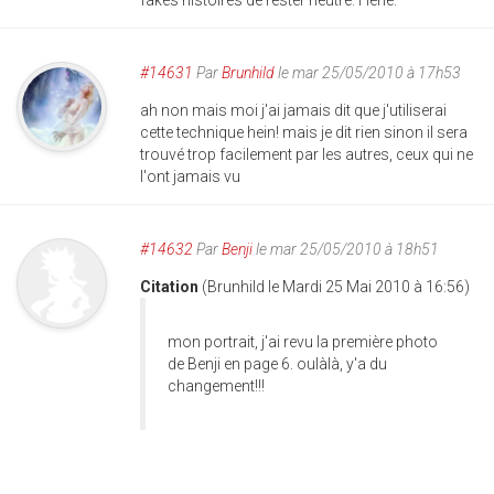
fakes histoires de rester neutre. Héhé.
#14631
Par
Brunhild
le mar 25/05/2010 à 17h53
ah non mais moi j'ai jamais dit que j'utiliserai
cette technique hein! mais je dit rien sinon il sera
trouvé trop facilement par les autres, ceux qui ne
l'ont jamais vu
#14632
Par
Benji
le mar 25/05/2010 à 18h51
Citation
(Brunhild le Mardi 25 Mai 2010 à 16:56)
mon portrait, j'ai revu la première photo
de Benji en page 6. oulàlà, y'a du
changement!!!