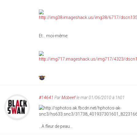
Et... moi-même:
#14641
Par
Mcbeef
le mar 01/06/2010 à 1h01
...A fleur de peau...