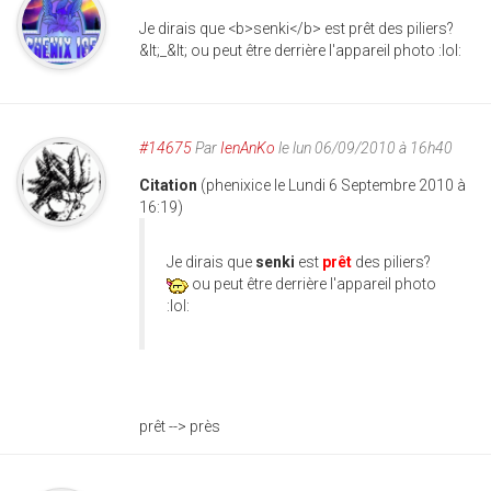
Je dirais que <b>senki</b> est prêt des piliers?
&lt;_&lt; ou peut être derrière l'appareil photo :lol:
#14675
Par
IenAnKo
le lun 06/09/2010 à 16h40
Citation
(phenixice le Lundi 6 Septembre 2010 à
16:19)
Je dirais que
senki
est
prêt
des piliers?
ou peut être derrière l'appareil photo
:lol:
prêt --> près