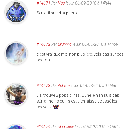
#14671
Par
Nuu
le lun 06/09/2010 à 14h44
Senki, il prend la photo !
#14672
Par
Brunhild
le lun 06/09/2010 à 14h59
c'est vrai que moi non plus je te vois pas sur ces
photos....
#14673
Par
Ashton
le lun 06/09/2010 à 15h56
J'ai trouvé 2 possibilités. L'une je n'en suis pas
sûr, à moins qu'il s'est bien laissé poussé les
cheveux!
#14674
Par
phenixice
le lun 06/09/2010 à 16h19