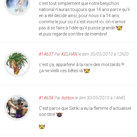
c'est tout simplement que notre benjichon
national n'auras toujours que 14 ans parce qu'il
en a été décidé ainsi, pour nous il a 14 ans,
comme le jour où il s'est inscrit ici. on n'arrive
pas à se faire à l'idée qu'il puisse grandir
et puis regarde son titre de membre!
#14637
Par
KELHAN
le dim 30/05/2010 à 12h20
c'est ça, appartenir à la race des morzards !!!
ça ne vieilli ces bêtes-là
#14638
Par
Ashton
le dim 30/05/2010 à 14h45
C'est parce que Senki a eu la flemme d'actualiser
son titre!