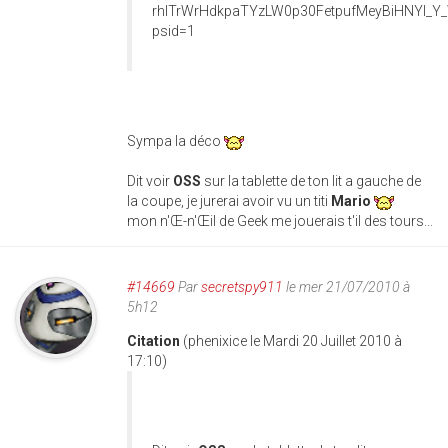
Sympa la déco
Dit voir
OSS
sur la tablette de ton lit a gauche de
la coupe, je jurerai avoir vu un titi
Mario
mon n'Œ-n'Œil de Geek me jouerais t'il des tours...
#14669
Par
secretspy911
le mer 21/07/2010 à
5h12
Citation
(phenixice le Mardi 20 Juillet 2010 à
17:10)