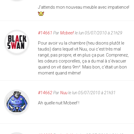
J'attends mon nouveau meuble avec impatience!
#14661
Par
Mcbeef
le lun 05/07/2010 à 21h29
Pour avoir vu la chambre (heu disons plutôt le
taudis) dans lequel vit Nuu, oui c'est très mal
rangé, pas propre, et en plus ça pue. Comprenez,
les odeurs corporelles, ça a du mal à s'évacuer
quand on vit dans 9m². Mais bon, c'était un bon
moment quand même!
#14662
Par
Nuu
le lun 05/07/2010 à 21h31
Ah quelle nuit Mcbeef !