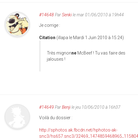
#14648
Par
Senki
le mar 01/06/2010 à 19h44
Je corrige :
Citation
(illapa le Mardi 1 Juin 2010 à 15:24)
Très mignon
ne
McBeef ! Tu vas faire des
jalouses !
#14649
Par
Benji
le jeu 10/06/2010 à 16h37
Voilà du dossier :
http://sphotos.ak.fbcdn.net/hphotos-ak-
snc3/hs657.snc3/32469_1474859468965_115804