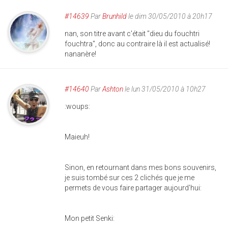
#14639
Par
Brunhild
le dim 30/05/2010 à 20h17
nan, son titre avant c'était "dieu du fouchtri
fouchtra", donc au contraire là il est actualisé!
nananère!
#14640
Par
Ashton
le lun 31/05/2010 à 10h27
:woups:
Maieuh!
Sinon, en retournant dans mes bons souvenirs,
je suis tombé sur ces 2 clichés que je me
permets de vous faire partager aujourd'hui:
Mon petit Senki: