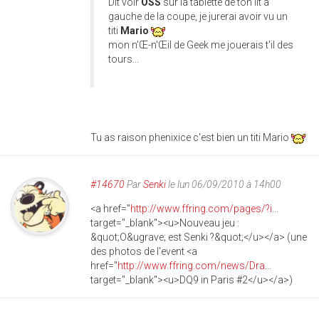
Dit voir
OSS
sur la tablette de ton lit a
gauche de la coupe, je jurerai avoir vu un
titi
Mario
mon n'Œ-n'Œil de Geek me jouerais t'il des
tours...
Tu as raison phenixice c'est bien un titi Mario
#14670
Par
Senki
le lun 06/09/2010 à 14h00
<a href="
http://www.ffring.com/pages/?i...
target="_blank"><u>Nouveau jeu :
&quot;O&ugrave; est Senki ?&quot;</u></a> (une
des photos de l'event <a
href="
http://www.ffring.com/news/Dra...
target="_blank"><u>DQ9 in Paris #2</u></a>)