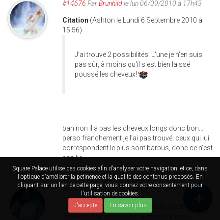
#14676
Par
Brunhild
le lun 06/09/2010 à 17h43
Citation
(Ashton le Lundi 6 Septembre 2010 à
15:56)
J'ai trouvé 2 possibilités. L'une je n'en suis
pas sûr, à moins qu'il s'est bien laissé
poussé les cheveux!
bah non il a pas les cheveux longs donc bon...
perso franchement je l'ai pas trouvé. ceux qui lui
correspondent le plus sont barbus, donc ce n'est
pas lui
Square Palace utilise des cookies afin d'analyser votre navigation, et ce, dans
l'optique d'améliorer la petinence et la qualité des contenus proposés. En
cliquant sur un lien de cette page, vous donnez votre consentement pour
#14677
Par
Edouard
le lun 06/09/2010 à 20h05
l'utilisation de cookies.
J'accepte
En savoir plus
Je dirais que Senki est entre les deux arbres à
droite tout en blanc avec la sacoche grise.