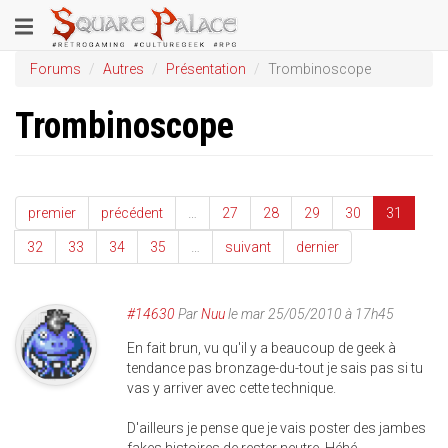
Aller
Toggle
au
contenu
navigation
Forums
Autres
Présentation
Trombinoscope
principal
Trombinoscope
premier
précédent
…
27
28
29
30
31
32
33
34
35
…
suivant
dernier
#14630
Par
Nuu
le mar 25/05/2010 à 17h45
En fait brun, vu qu'il y a beaucoup de geek à
tendance pas bronzage-du-tout je sais pas si tu
vas y arriver avec cette technique.
D'ailleurs je pense que je vais poster des jambes