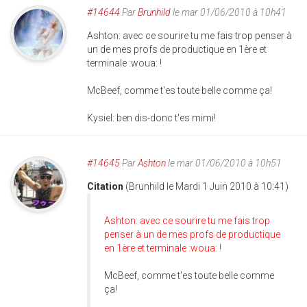
#14644
Par
Brunhild
le mar 01/06/2010 à 10h41
Ashton: avec ce sourire tu me fais trop penser à
un de mes profs de productique en 1ère et
terminale :woua: !
McBeef, comme t'es toute belle comme ça!
Kysiel: ben dis-donc t'es mimi!
#14645
Par
Ashton
le mar 01/06/2010 à 10h51
Citation
(Brunhild le Mardi 1 Juin 2010 à 10:41)
Ashton: avec ce sourire tu me fais trop
penser à un de mes profs de productique
en 1ère et terminale :woua: !
McBeef, comme t'es toute belle comme
ça!