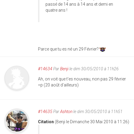
passé de 14 ans à 14 ans et demi en
quatre ans !
Parce que tu es né un 29 Février?
#14634
Par
Benji
le dim 30/05/2010 à 11h26
Ah, on voit que t'es nouveau, non pas 29 février
=p (20 août d'ailleurs)
#14635
Par
Ashton
le dim 30/05/2010 à 11h51
Citation
(Benji le Dimanche 30 Mai 2010 à 11:26)