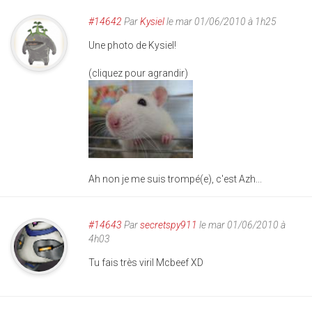
#14642
Par
Kysiel
le mar 01/06/2010 à 1h25
Une photo de Kysiel!
(cliquez pour agrandir)
Ah non je me suis trompé(e), c'est Azh...
#14643
Par
secretspy911
le mar 01/06/2010 à
4h03
Tu fais très viril Mcbeef XD