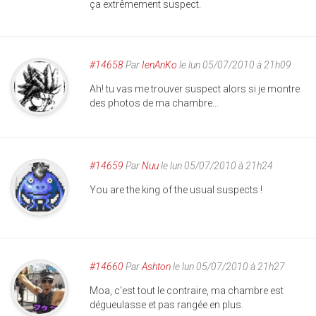
ça extrêmement suspect.
#14658
Par
IenAnKo
le lun 05/07/2010 à 21h09
Ah! tu vas me trouver suspect alors si je montre
des photos de ma chambre...
#14659
Par
Nuu
le lun 05/07/2010 à 21h24
You are the king of the usual suspects !
#14660
Par
Ashton
le lun 05/07/2010 à 21h27
Moa, c'est tout le contraire, ma chambre est
dégueulasse et pas rangée en plus.