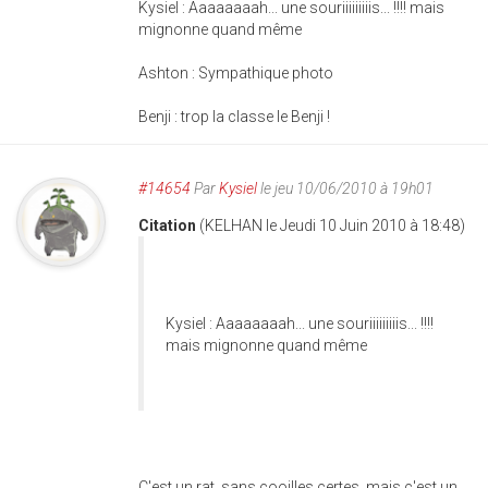
Kysiel : Aaaaaaaah... une souriiiiiiiiis... !!!! mais
mignonne quand même
Ashton : Sympathique photo
Benji : trop la classe le Benji !
#14654
Par
Kysiel
le jeu 10/06/2010 à 19h01
Citation
(KELHAN le Jeudi 10 Juin 2010 à 18:48)
Kysiel : Aaaaaaaah... une souriiiiiiiiis... !!!!
mais mignonne quand même
C'est un rat, sans cooilles certes, mais c'est un