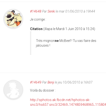
#14648
Par
Senki
le mar 01/06/2010 à 19h44
Je corrige :
Citation
(illapa le Mardi 1 Juin 2010 à 15:24)
Très mignon
ne
McBeef ! Tu vas faire des
jalouses !
#14649
Par
Benji
le jeu 10/06/2010 à 16h37
Voilà du dossier :
http://sphotos.ak.fbcdn.net/hphotos-ak-
snc3/hs657.snc3/32469_1474859468965_115804