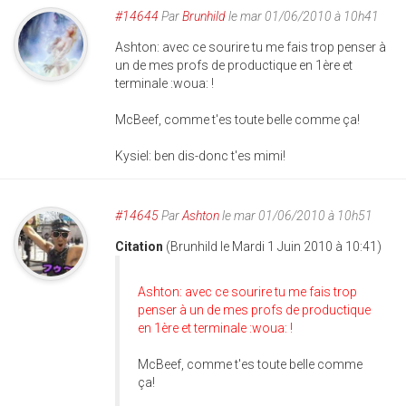
#14644
Par
Brunhild
le mar 01/06/2010 à 10h41
Ashton: avec ce sourire tu me fais trop penser à
un de mes profs de productique en 1ère et
terminale :woua: !
McBeef, comme t'es toute belle comme ça!
Kysiel: ben dis-donc t'es mimi!
#14645
Par
Ashton
le mar 01/06/2010 à 10h51
Citation
(Brunhild le Mardi 1 Juin 2010 à 10:41)
Ashton: avec ce sourire tu me fais trop
penser à un de mes profs de productique
en 1ère et terminale :woua: !
McBeef, comme t'es toute belle comme
ça!