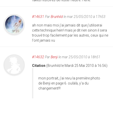
fakes histoires de rester neutre. Héhé.
#14631
Par
Brunhild
le mar 25/05/2010 à 17h53
ah non mais moi j'ai jamais dit que j'utiliserai
cette technique hein! mais je dit rien sinon il sera
trouvé trop facilement par les autres, ceux qui ne
l'ont jamais vu
#14632
Par
Benji
le mar 25/05/2010 à 18h51
Citation
(Brunhild le Mardi 25 Mai 2010 à 16:56)
mon portrait, j'ai revu la première photo
de Benji en page 6. oulàlà, y'a du
changement!!!