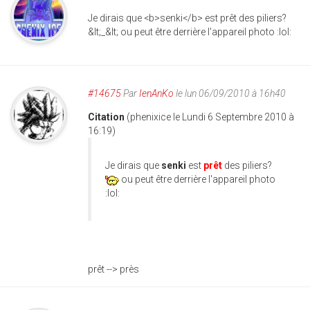
Je dirais que <b>senki</b> est prêt des piliers?
&lt;_&lt; ou peut être derrière l'appareil photo :lol:
#14675
Par
IenAnKo
le lun 06/09/2010 à 16h40
Citation
(phenixice le Lundi 6 Septembre 2010 à
16:19)
Je dirais que
senki
est
prêt
des piliers?
ou peut être derrière l'appareil photo
:lol:
prêt --> près