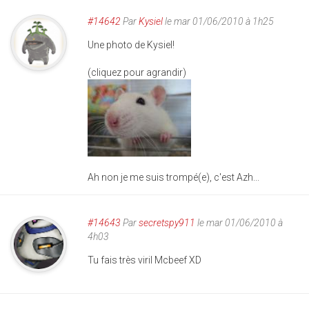
#14642
Par
Kysiel
le mar 01/06/2010 à 1h25
Une photo de Kysiel!
(cliquez pour agrandir)
Ah non je me suis trompé(e), c'est Azh...
#14643
Par
secretspy911
le mar 01/06/2010 à
4h03
Tu fais très viril Mcbeef XD