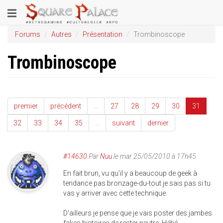
Aller
Toggle
au
contenu
navigation
Forums
Autres
Présentation
Trombinoscope
principal
Trombinoscope
premier
précédent
…
27
28
29
30
31
32
33
34
35
…
suivant
dernier
#14630
Par
Nuu
le mar 25/05/2010 à 17h45
En fait brun, vu qu'il y a beaucoup de geek à
tendance pas bronzage-du-tout je sais pas si tu
vas y arriver avec cette technique.
D'ailleurs je pense que je vais poster des jambes