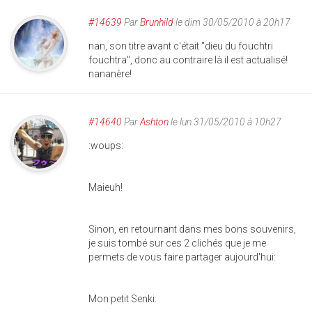
#14639
Par
Brunhild
le dim 30/05/2010 à 20h17
nan, son titre avant c'était "dieu du fouchtri
fouchtra", donc au contraire là il est actualisé!
nananère!
#14640
Par
Ashton
le lun 31/05/2010 à 10h27
:woups:
Maieuh!
Sinon, en retournant dans mes bons souvenirs,
je suis tombé sur ces 2 clichés que je me
permets de vous faire partager aujourd'hui:
Mon petit Senki: