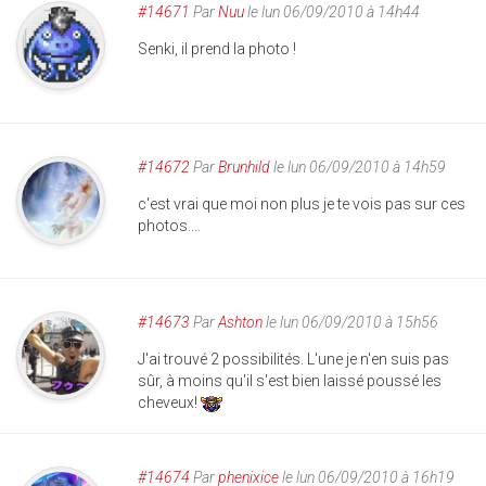
#14671
Par
Nuu
le lun 06/09/2010 à 14h44
Senki, il prend la photo !
#14672
Par
Brunhild
le lun 06/09/2010 à 14h59
c'est vrai que moi non plus je te vois pas sur ces
photos....
#14673
Par
Ashton
le lun 06/09/2010 à 15h56
J'ai trouvé 2 possibilités. L'une je n'en suis pas
sûr, à moins qu'il s'est bien laissé poussé les
cheveux!
#14674
Par
phenixice
le lun 06/09/2010 à 16h19