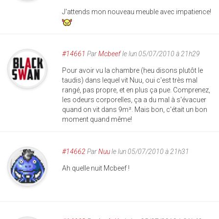
J'attends mon nouveau meuble avec impatience!
#14661
Par
Mcbeef
le lun 05/07/2010 à 21h29
Pour avoir vu la chambre (heu disons plutôt le
taudis) dans lequel vit Nuu, oui c'est très mal
rangé, pas propre, et en plus ça pue. Comprenez,
les odeurs corporelles, ça a du mal à s'évacuer
quand on vit dans 9m². Mais bon, c'était un bon
moment quand même!
#14662
Par
Nuu
le lun 05/07/2010 à 21h31
Ah quelle nuit Mcbeef !