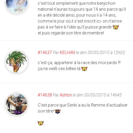
c'est tout simplement que notre benjichon
national n'auras toujours que 14 ans parce qu'il
en a été décidé ainsi, pour nous il a 14 ans,
comme le jour où il s'est inscrit ici. on n'arrive
pas à se faire à l'idée qu'il puisse grandir
et puis regarde son titre de membre!
#14637
Par
KELHAN
le dim 30/05/2010 à 12h20
c'est ça, appartenir à la race des morzards !!!
ça ne vieilli ces bêtes-là
#14638
Par
Ashton
le dim 30/05/2010 à 14h45
C'est parce que Senki a eu la flemme d'actualiser
son titre!