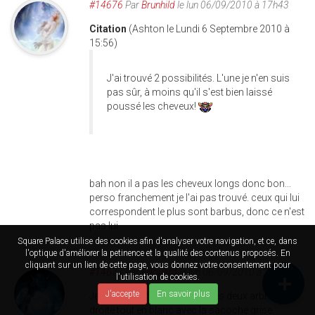
#14676
Par
Brunhild
le lun 06/09/2010 à 17h43
Citation
(Ashton le Lundi 6 Septembre 2010 à
15:56)
J'ai trouvé 2 possibilités. L'une je n'en suis
pas sûr, à moins qu'il s'est bien laissé
poussé les cheveux!
bah non il a pas les cheveux longs donc bon...
perso franchement je l'ai pas trouvé. ceux qui lui
correspondent le plus sont barbus, donc ce n'est
pas lui
Square Palace utilise des cookies afin d'analyser votre navigation, et ce, dans
l'optique d'améliorer la petinence et la qualité des contenus proposés. En
cliquant sur un lien de cette page, vous donnez votre consentement pour
#14677
Par
Edouard
le lun 06/09/2010 à 20h05
l'utilisation de cookies.
J'accepte
En savoir plus
Je dirais que Senki est entre les deux arbres à
droite tout en blanc avec la sacoche grise.