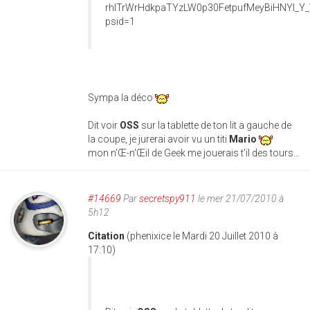
Sympa la déco
Dit voir
OSS
sur la tablette de ton lit a gauche de
la coupe, je jurerai avoir vu un titi
Mario
mon n'Œ-n'Œil de Geek me jouerais t'il des tours...
#14669
Par
secretspy911
le mer 21/07/2010 à
5h12
Citation
(phenixice le Mardi 20 Juillet 2010 à
17:10)