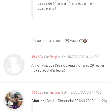
passé de 14 ans à 14 ans et demi en
quatre ans !
Parce que tu es né un 29 Février?
#14634
Par
Benji
le dim 30/05/2010 à 11h26
Ah, on voit que t'es nouveau, non pas 29 février
=p (20 août d'ailleurs)
#14635
Par
Ashton
le dim 30/05/2010 à 11h51
Citation
(Benji le Dimanche 30 Mai 2010 à 11:26)