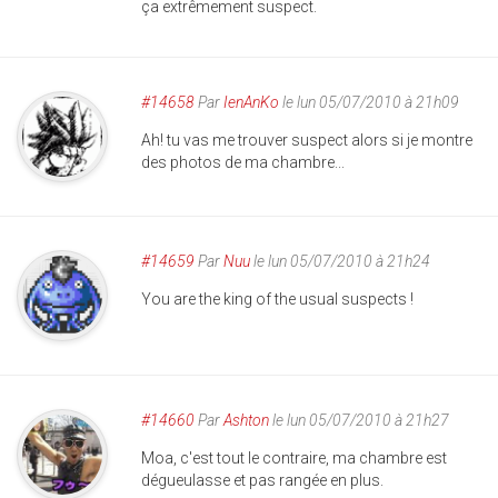
ça extrêmement suspect.
#14658
Par
IenAnKo
le lun 05/07/2010 à 21h09
Ah! tu vas me trouver suspect alors si je montre
des photos de ma chambre...
#14659
Par
Nuu
le lun 05/07/2010 à 21h24
You are the king of the usual suspects !
#14660
Par
Ashton
le lun 05/07/2010 à 21h27
Moa, c'est tout le contraire, ma chambre est
dégueulasse et pas rangée en plus.