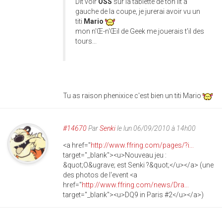
Dit voir
OSS
sur la tablette de ton lit a
gauche de la coupe, je jurerai avoir vu un
titi
Mario
mon n'Œ-n'Œil de Geek me jouerais t'il des
tours...
Tu as raison phenixice c'est bien un titi Mario
#14670
Par
Senki
le lun 06/09/2010 à 14h00
<a href="
http://www.ffring.com/pages/?i...
target="_blank"><u>Nouveau jeu :
&quot;O&ugrave; est Senki ?&quot;</u></a> (une
des photos de l'event <a
href="
http://www.ffring.com/news/Dra...
target="_blank"><u>DQ9 in Paris #2</u></a>)