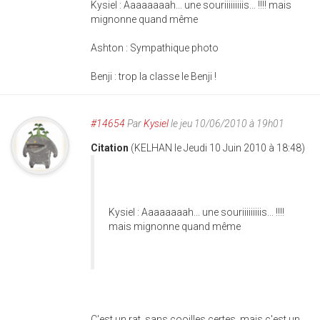
Kysiel : Aaaaaaaah... une souriiiiiiiiis... !!!! mais
mignonne quand même
Ashton : Sympathique photo
Benji : trop la classe le Benji !
#14654
Par
Kysiel
le jeu 10/06/2010 à 19h01
Citation
(KELHAN le Jeudi 10 Juin 2010 à 18:48)
Kysiel : Aaaaaaaah... une souriiiiiiiiis... !!!!
mais mignonne quand même
C'est un rat, sans cooilles certes, mais c'est un