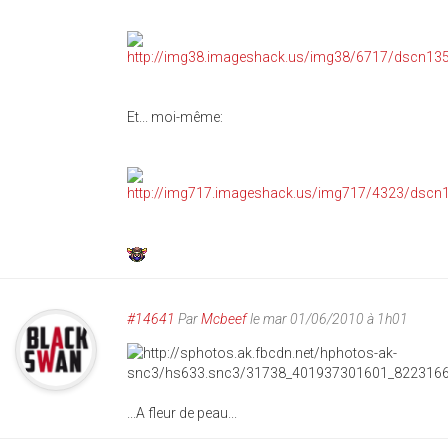
Et... moi-même:
#14641
Par
Mcbeef
le mar 01/06/2010 à 1h01
...A fleur de peau...