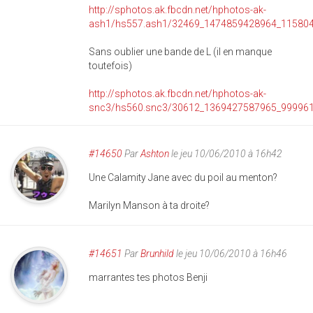
http://sphotos.ak.fbcdn.net/hphotos-ak-
ash1/hs557.ash1/32469_1474859428964_115804
Sans oublier une bande de L (il en manque
toutefois)
http://sphotos.ak.fbcdn.net/hphotos-ak-
snc3/hs560.snc3/30612_1369427587965_999961
#14650
Par
Ashton
le jeu 10/06/2010 à 16h42
Une Calamity Jane avec du poil au menton?
Marilyn Manson à ta droite?
#14651
Par
Brunhild
le jeu 10/06/2010 à 16h46
marrantes tes photos Benji