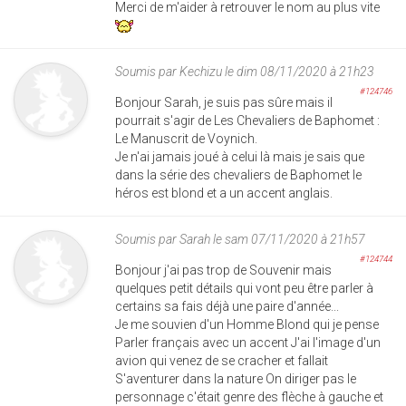
Merci de m'aider à retrouver le nom au plus vite
Soumis par
Kechizu
le dim 08/11/2020 à 21h23
#124746
Bonjour Sarah, je suis pas sûre mais il
pourrait s'agir de Les Chevaliers de Baphomet :
Le Manuscrit de Voynich.
Je n'ai jamais joué à celui là mais je sais que
dans la série des chevaliers de Baphomet le
héros est blond et a un accent anglais.
Soumis par
Sarah
le sam 07/11/2020 à 21h57
#124744
Bonjour j'ai pas trop de Souvenir mais
quelques petit détails qui vont peu être parler à
certains sa fais déjà une paire d'année...
Je me souvien d'un Homme Blond qui je pense
Parler français avec un accent J'ai l'image d'un
avion qui venez de se cracher et fallait
S'aventurer dans la nature On diriger pas le
personnage c'était genre des flèche à gauche et