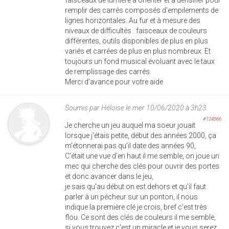
remplir des carrés composés d'empilements de
lignes horizontales. Au fur et à mesure des
niveaux de difficultés : faisceaux de couleurs
différentes, outils disponibles de plus en plus
variés et carrées de plus en plus nombreux. Et
toujours un fond musical évoluant avec le taux
de remplissage des carrés.
Merci d'avance pour votre aide
Soumis par
Héloïse
le mer 10/06/2020 à 3h23
#124566
Je cherche un jeu auquel ma soeur jouait
lorsque j'étais petite, début des années 2000, ça
m'étonnerai pas qu'il date des années 90,
C'était une vue d'en haut il me semble, on joue un
mec qui cherche des clés pour ouvrir des portes
et donc avancer dans le jeu,
je sais qu'au début on est dehors et qu'il faut
parler à un pécheur sur un ponton, il nous
indique la première clé je crois, bref c'est très
flou. Ce sont des clés de couleurs il me semble,
si vous trouvez c'est un miracle et je vous serez