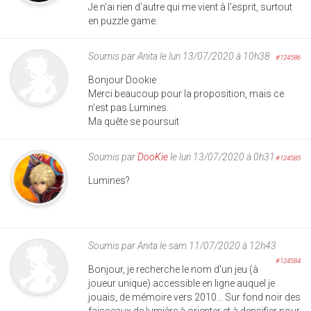
Je n'ai rien d'autre qui me vient à l'esprit, surtout
en puzzle game.
Soumis par
Anita
le lun 13/07/2020 à 10h38
#124586
Bonjour Dookie
Merci beaucoup pour la proposition, mais ce
n'est pas Lumines.
Ma quête se poursuit
Soumis par
DooKie
le lun 13/07/2020 à 0h31
#124585
Lumines?
Soumis par
Anita
le sam 11/07/2020 à 12h43
#124584
Bonjour, je recherche le nom d'un jeu (à
joueur unique) accessible en ligne auquel je
jouais, de mémoire vers 2010... Sur fond noir des
faisceaux de lumière à orienter et à densifier pour