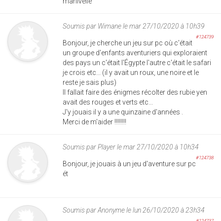
manivelle
Soumis par
Wimane
le mar 27/10/2020 à 10h39
#124739
Bonjour, je cherche un jeu sur pc où c'était
un groupe d'enfants aventuriers qui exploraient
des pays un c'était l'Égypte l'autre c'était le safari
je crois etc... (il y avait un roux, une noire et le
reste je sais plus)
Il fallait faire des énigmes récolter des rubie yen
avait des rouges et verts etc...
J'y jouais il y a une quinzaine d'années .
Merci de m'aider !!!!!!!!
Soumis par
Player
le mar 27/10/2020 à 10h34
#124738
Bonjour, je jouais à un jeu d'aventure sur pc
ét
Soumis par
Anonyme
le lun 26/10/2020 à 23h34
#124737