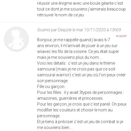
réussir une énigme avec une boule géante c'est
tout ce dont je me souviens j'aimerais beaucoup
retrouver le nom de ce jeu
Soumis par
Deazzle
le mar 10/11/2020 à 13h09
#124747
Bonjour, je me rappelle quand j'avais 6-7
ans environ, il m'arrivait de jouer à un jeu sur
wiiavec les fils de la voisine. Ce jeu était super
mais je me souviens plus du nom...
Voici les détails : c'est un jeu dans le thème
samouraï (mais je ne crois pas que ce soit
samouraï warrior) c'est un jeu où l'on peux créer
son personnage.
Fille ou garçon.
Pour les filles : il y avait 3types de personnages :
amazones, guerrières et princesses.
Pour les garçon, je crois que c'est pareil. On peux
modifier les couleurs et choisir le nom au
personnage.
Et je tiens à préciser c'est un jeu de combat si je
me souviens bien....