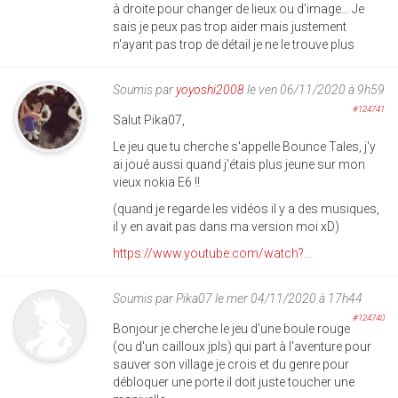
à droite pour changer de lieux ou d'image... Je
sais je peux pas trop aider mais justement
n'ayant pas trop de détail je ne le trouve plus
Soumis par
yoyoshi2008
le ven 06/11/2020 à 9h59
#124741
Salut Pika07,
Le jeu que tu cherche s'appelle Bounce Tales, j'y
ai joué aussi quand j'étais plus jeune sur mon
vieux nokia E6 !!
(quand je regarde les vidéos il y a des musiques,
il y en avait pas dans ma version moi xD)
https://www.youtube.com/watch?...
Soumis par
Pika07
le mer 04/11/2020 à 17h44
#124740
Bonjour je cherche le jeu d'une boule rouge
(ou d'un cailloux jpls) qui part à l'aventure pour
sauver son village je crois et du genre pour
débloquer une porte il doit juste toucher une