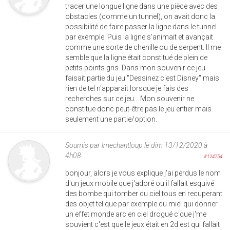
tracer une longue ligne dans une pièce avec des
obstacles (comme un tunnel), on avait donc la
possibilité de faire passer la ligne dans le tunnel
par exemple. Puis la ligne s'animait et avançait
comme une sorte de chenille ou de serpent. Il me
semble que la ligne était constitué de plein de
petits points gris. Dans mon souvenir ce jeu
faisait partie du jeu "Dessinez c'est Disney" mais
rien de tel n'apparaît lorsque je fais des
recherches sur ce jeu... Mon souvenir ne
constitue donc peut-être pas le jeu entier mais
seulement une partie/option.
Soumis par
lmechantloup
le dim 13/12/2020 à
4h08
#124754
bonjour, alors je vous explique j'ai perdus le nom
d'un jeux mobile que j'adoré ou il fallait esquivé
des bombe qui tomber du ciel tous en recuperant
des objet tel que par exemple du miel qui donner
un effet monde arc en ciel drogué c'que j'me
souvient c'est que le jeux était en 2d est qui fallait