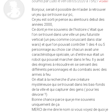
Soumis par
Ludo
le ven 08/05/2020 à 15h27
#124561
Bonjour, serait-il possible de m'aider à retrouver
un jeu qui se trouve sur pc,
Ce jeu est sorti je pense au alentours debut des
années 2000,
Ce dont je me souviens de l'histoire c'était que
l'on se trouvé dans une ville un peu futuriste
vertical (un peu comme coruscant dans star
wars) et que l'on pouvait contrôler 1 des 4 ou 5
personnage au choix car chacun avait une
caractéristique spéciale, un d'entre eux était un
robot qui pouvait marcher dans le feu. Il y avait
des énigmes à résoudre en se servant des
différents personnages et du combats avec des
armes à feu
On était à la recherche d'une créature
mystérieuse qui se trouvait dans les bas-fonds
de la ville et qui capturer des gens ( pour les
dévorer ?)
Bonne chance parce que je me souviens
uniquement de ça
MERCI de me dire le nom si vous voyez de quoi je