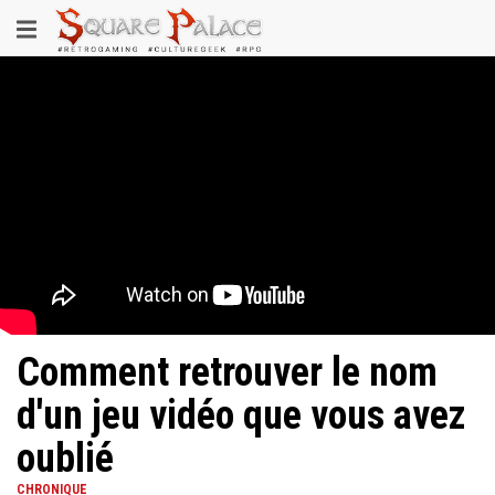
Aller
Toggle
au
contenu
navigation
principal
Comment retrouver le nom
d'un jeu vidéo que vous avez
oublié
CHRONIQUE