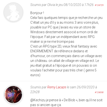
Soumis par
Olivia
le jeu 08/10/2020 à 17h26
#124729
Bonjour !
Cela fais quelques temps que je recherche un jeu.
C'était un jeu d'il y a au moins 3 ans voire plus,
jouable sur PC que j'avais eu via un store de
Windows directement associé a mon ordi de
l'époque. Fait par un indépendant avec RPG
maker si je ne me trompe pas
C'est un RPG type 2D, vieux final fantasy avec
ENORMEMENT de référence dedans et
d'humour, on commençais dans un village avec
un château. on allait de village en village ect. Le
jeu était gratuit a l'époque et on pouvais si on
voulais l'acheter pour pas très cher ( genre 5
euros)
Soumis par
Remy Lacaze
le sam 26/09/2020 à
22h28
#124698
@Kechizu je pense à « De Blob », bien qu’il ne soit
pas si ancien que ça.