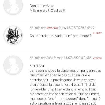
Bonjour lenAnko
Mille mercis !!! C'est ça !!
Soumis par
IenAnKo
le jeu 16/07/2020 à 6h49
#124589
Ca ne serait pas "Auditorium" par hasard ?
Soumis par
Anita
le mar 14/07/2020 à 8h52
#124588
Merci Aru
Je ne connais pas la classification par genre des
jeux mais je ne pense pas que celui que je
cherche soit un puzzle game. Je vais essayer
d'en préciser la description. Niveau 1 : 1 jet de
lumière blanche, 1 carré blanc à remplir, 1 outil
d'orientation et d'accélération du flux de lumière,
musique de fond "mono accord" dont l'intensité
est proportionnelle au taux de remplissage du