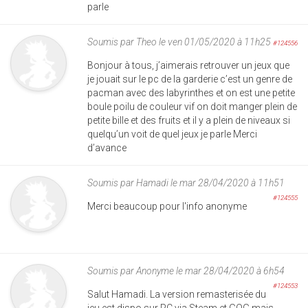
parle
Soumis par
Theo
le ven 01/05/2020 à 11h25
#124556
Bonjour à tous, j’aimerais retrouver un jeux que
je jouait sur le pc de la garderie c’est un genre de
pacman avec des labyrinthes et on est une petite
boule poilu de couleur vif on doit manger plein de
petite bille et des fruits et il y a plein de niveaux si
quelqu’un voit de quel jeux je parle Merci
d’avance
Soumis par
Hamadi
le mar 28/04/2020 à 11h51
#124555
Merci beaucoup pour l'info anonyme
Soumis par
Anonyme
le mar 28/04/2020 à 6h54
#124553
Salut Hamadi. La version remasterisée du
jeu est dispo sur PC via Steam et GOG mais