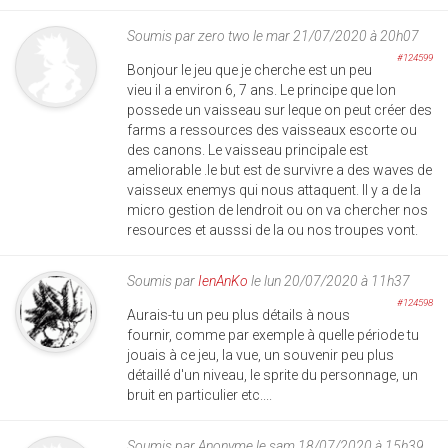
Soumis par
zero two
le mar 21/07/2020 à 20h07
#124599
Bonjour le jeu que je cherche est un peu
vieu il a environ 6, 7 ans. Le principe que lon
possede un vaisseau sur leque on peut créer des
farms a ressources des vaisseaux escorte ou
des canons. Le vaisseau principale est
ameliorable .le but est de survivre a des waves de
vaisseux enemys qui nous attaquent. Il y a de la
micro gestion de lendroit ou on va chercher nos
resources et ausssi de la ou nos troupes vont.
Soumis par
IenAnKo
le lun 20/07/2020 à 11h37
#124598
Aurais-tu un peu plus détails à nous
fournir, comme par exemple à quelle période tu
jouais à ce jeu, la vue, un souvenir peu plus
détaillé d'un niveau, le sprite du personnage, un
bruit en particulier etc....
Soumis par
Anonyme
le sam 18/07/2020 à 15h39