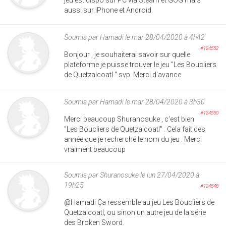
aussi sur iPhone et Android.
Soumis par
Hamadi
le mar 28/04/2020 à 4h42
#124552
Bonjour , je souhaiterai savoir sur quelle
plateforme je puisse trouver le jeu "Les Boucliers
de Quetzalcoatl " svp. Merci d'avance
Soumis par
Hamadi
le mar 28/04/2020 à 3h30
#124550
Merci beaucoup Shuranosuke , c'est bien
"Les Boucliers de Quetzalcoatl" . Cela fait des
année que je recherché le nom du jeu . Merci
vraiment beaucoup
Soumis par
Shuranosuke
le lun 27/04/2020 à
19h25
#124548
@Hamadi Ça ressemble au jeu Les Boucliers de
Quetzalcoatl, ou sinon un autre jeu de la série
des Broken Sword.