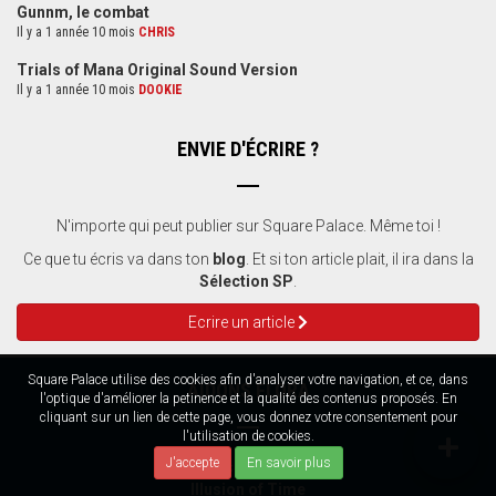
Gunnm, le combat
Il y a 1 année 10 mois
CHRIS
Trials of Mana Original Sound Version
Il y a 1 année 10 mois
DOOKIE
ENVIE D'ÉCRIRE ?
N'importe qui peut publier sur Square Palace. Même toi !
Ce que tu écris va dans ton
blog
. Et si ton article plait, il ira dans la
Sélection SP
.
Ecrire un article
Square Palace utilise des cookies afin d'analyser votre navigation, et ce, dans
AIDONS FLORA
l'optique d'améliorer la petinence et la qualité des contenus proposés. En
cliquant sur un lien de cette page, vous donnez votre consentement pour
l'utilisation de cookies.
J'accepte
En savoir plus
La soluce de
Illusion of Time