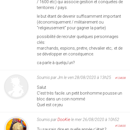
/ 1600 etc) qui associe gestion et conquetes de
territoires / pays.
le but étant de devenir suffisamment important
(économiquement / militairement ou
"religieusement" pour gagner la partie)
possibilité de recruter quelques personnages
clés:
marchands, espions, pretre, chevalier etc;. et de
se développer en conséquence.
ca parle à quelqu'un?
Soumis par
Jm
le ven 28/08/2020 à 13h25
#124638
Salut
C'est très facile..un petit bonhomme pousse un
bloc dans un coin nommé
Quel est ce jeu
Soumis par
DooKie
le mer 26/08/2020 à 10h52
#124630
Tu saurais dire en quelle année c'était ?