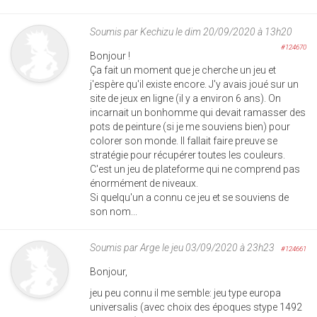
Soumis par
Kechizu
le dim 20/09/2020 à 13h20
#124670
Bonjour !
Ça fait un moment que je cherche un jeu et
j'espère qu'il existe encore. J'y avais joué sur un
site de jeux en ligne (il y a environ 6 ans). On
incarnait un bonhomme qui devait ramasser des
pots de peinture (si je me souviens bien) pour
colorer son monde. Il fallait faire preuve se
stratégie pour récupérer toutes les couleurs.
C'est un jeu de plateforme qui ne comprend pas
énormément de niveaux.
Si quelqu'un a connu ce jeu et se souviens de
son nom...
Soumis par
Arge
le jeu 03/09/2020 à 23h23
#124661
Bonjour,
jeu peu connu il me semble: jeu type europa
universalis (avec choix des époques stype 1492