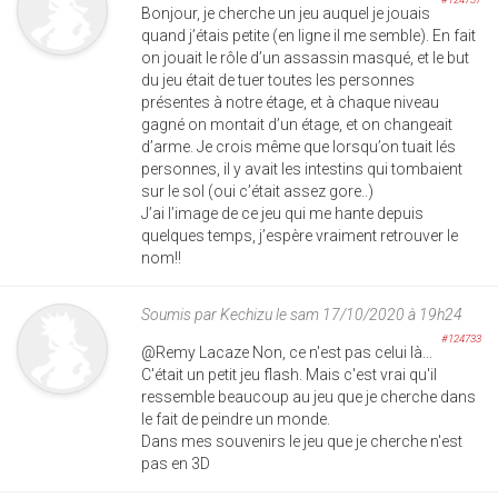
Bonjour, je cherche un jeu auquel je jouais
quand j’étais petite (en ligne il me semble). En fait
on jouait le rôle d’un assassin masqué, et le but
du jeu était de tuer toutes les personnes
présentes à notre étage, et à chaque niveau
gagné on montait d’un étage, et on changeait
d’arme. Je crois même que lorsqu’on tuait lés
personnes, il y avait les intestins qui tombaient
sur le sol (oui c’était assez gore..)
J’ai l’image de ce jeu qui me hante depuis
quelques temps, j’espère vraiment retrouver le
nom!!
Soumis par
Kechizu
le sam 17/10/2020 à 19h24
#124733
@Remy Lacaze Non, ce n'est pas celui là...
C'était un petit jeu flash. Mais c'est vrai qu'il
ressemble beaucoup au jeu que je cherche dans
le fait de peindre un monde.
Dans mes souvenirs le jeu que je cherche n'est
pas en 3D