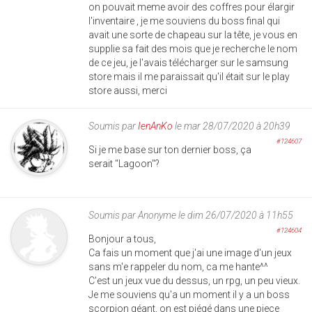
on pouvait meme avoir des coffres pour élargir
l'inventaire , je me souviens du boss final qui
avait une sorte de chapeau sur la tête, je vous en
supplie sa fait des mois que je recherche le nom
de ce jeu, je l'avais télécharger sur le samsung
store mais il me paraissait qu'il était sur le play
store aussi, merci
Soumis par
IenAnKo
le mar 28/07/2020 à 20h39
#124607
Si je me base sur ton dernier boss, ça
serait "Lagoon"?
Soumis par
Anonyme
le dim 26/07/2020 à 11h55
#124604
Bonjour a tous,
Ca fais un moment que j'ai une image d'un jeux
sans m'e rappeler du nom, ca me hante^^
C'est un jeux vue du dessus, un rpg, un peu vieux.
Je me souviens qu'a un moment il y a un boss
scorpion géant, on est piégé dans une piece