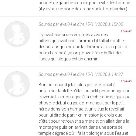
bouger de gauche a droite pour eviter les bombe
(il y avait une sorte de crane sur le bombardier)
Soumis par
eval04
le dim 15/11/2020 à 15h00
#124749
Il y avait aussi des énigmes avec des
pilliers qui avait une flamme et il fallait souffler
dessus jusqua ce que la flamme aille au pilier a
cote et grâce à ça on pouvait faire brûler des
lianes qui bloquaient un chemin
Soumis par
eval04
le dim 15/11/2020 à 14h27
#124748
Bonjour quand jetait plus petite je jouait à
un jeu sur tablette c'était un petit personnage qui
traversait la montagne à la recherche de quelque
chose le debut du jeu commençait par le petit
héros dans son hamac et un vieux le réveillait
pour lui dire de partir en mission je crois que
c'était pour retrouver sa mere et on allait dans la
montagne puis on arrivait dans une sorte de
temple dégradé où il fallait plonger sous l'eau et