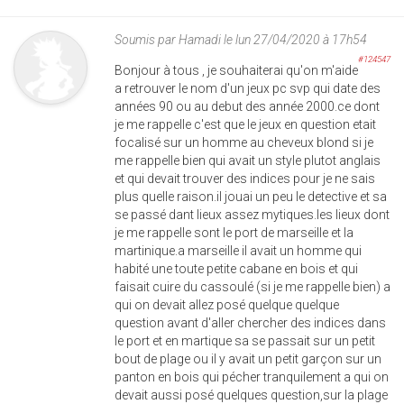
Soumis par
Hamadi
le lun 27/04/2020 à 17h54
#124547
Bonjour à tous , je souhaiterai qu'on m'aide
a retrouver le nom d'un jeux pc svp qui date des
années 90 ou au debut des année 2000.ce dont
je me rappelle c'est que le jeux en question etait
focalisé sur un homme au cheveux blond si je
me rappelle bien qui avait un style plutot anglais
et qui devait trouver des indices pour je ne sais
plus quelle raison.il jouai un peu le detective et sa
se passé dant lieux assez mytiques.les lieux dont
je me rappelle sont le port de marseille et la
martinique.a marseille il avait un homme qui
habité une toute petite cabane en bois et qui
faisait cuire du cassoulé (si je me rappelle bien) a
qui on devait allez posé quelque quelque
question avant d'aller chercher des indices dans
le port et en martique sa se passait sur un petit
bout de plage ou il y avait un petit garçon sur un
panton en bois qui pécher tranquilement a qui on
devait aussi posé quelques question,sur la plage