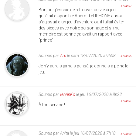
#124597
Bonjour j'essaie de retrouver un vieux jeu
qui était disponible Android et IPHONE aussi il
s'agissait d'un jeu d'aventure ou il fallait éviter
des pieges avec notre personnage et si ma
mémoire est bonne ça avait un rapport avec
"prince"
Soumis par
Aru
le sam 18/07/2020 à 9h08
#124595
Je n'y aurais jamais pensé, je connais à peine le
jeu.
Soumis par
IenAnKo
le jeu 16/07/2020 à 8h22
#124591
À ton service !
Soumis par
Anita
le jeu 16/07/2020 à 7h18
#124590