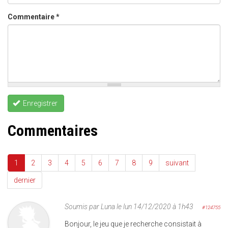
Commentaire
*
Enregistrer
Commentaires
1
2
3
4
5
6
7
8
9
suivant
dernier
Soumis par
Luna
le lun 14/12/2020 à 1h43
#124755
Bonjour, le jeu que je recherche consistait à