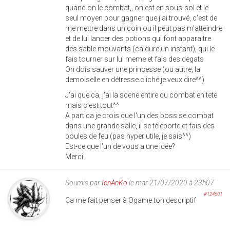
quand on le combat,, on est en sous-sol et le
seul moyen pour gagner que j'ai trouvé, c'est de
me mettre dans un coin ou il peut pas m'atteindre
et de lui lancer des potions qui font apparaitre
des sable mouvants (ca dure un instant), qui le
fais tourner sur lui meme et fais des degats
On dois sauver une princesse (ou autre, la
demoiselle en détresse cliché je veux dire^^)
J'ai que ca, j'ai la scene entire du combat en tete
mais c'est tout^^
A part ca je crois que l'un des boss se combat
dans une grande salle, il se téléporte et fais des
boules de feu (pas hyper utile, je sais^^)
Est-ce que l'un de vous a une idée?
Merci
Soumis par
IenAnKo
le mar 21/07/2020 à 23h07
#124601
Ça me fait penser à Ogame ton descriptif