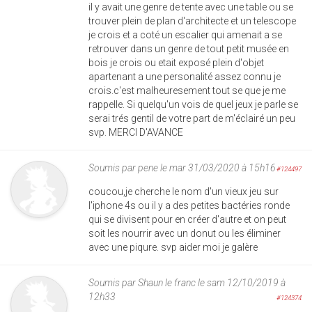
il y avait une genre de tente avec une table ou se
trouver plein de plan d'architecte et un telescope
je crois et a coté un escalier qui amenait a se
retrouver dans un genre de tout petit musée en
bois je crois ou etait exposé plein d'objet
apartenant a une personalité assez connu je
crois.c'est malheuresement tout se que je me
rappelle. Si quelqu'un vois de quel jeux je parle se
serai trés gentil de votre part de m'éclairé un peu
svp. MERCI D'AVANCE
Soumis par
pene
le mar 31/03/2020 à 15h16
#124497
coucou,je cherche le nom d'un vieux jeu sur
l'iphone 4s ou il y a des petites bactéries ronde
qui se divisent pour en créer d'autre et on peut
soit les nourrir avec un donut ou les éliminer
avec une piqure. svp aider moi je galère
Soumis par
Shaun le franc
le sam 12/10/2019 à
12h33
#124374