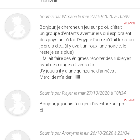
manivelle
Soumis par
Wimane
le mar 27/10/2020 à 10h39
#124739
Bonjour, je cherche un jeu sur pc où c'était
un groupe d'enfants aventuriers qui exploraient
des pays un c'était l'Égypte l'autre c'était le safari
je crois etc... (il y avait un roux, une noire et le
reste je sais plus)
Il fallait faire des énigmes récolter des rubie yen
avait des rouges et verts etc...
J'y jouais il y a une quinzaine d'années .
Merci de m'aider !!!!!!!!
Soumis par
Player
le mar 27/10/2020 à 10h34
#124738
Bonjour, je jouais à un jeu d'aventure sur pc
ét
Soumis par
Anonyme
le lun 26/10/2020 à 23h34
#124737