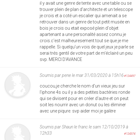
il y avait une genre de tente avec une table ou se
trouver plein de plan d'architecte et un telescope
je crois et a coté un escalier qui amenait a se
retrouver dans un genre de tout petit musée en
bois je crois ou etait exposé plein d'objet
apartenant a une personalité assez connu je
crois.c'est malheuresement tout se que je me
rappelle. Si quelqu'un vois de quel jeux je parle se
serai trés gentil de votre part de m'éclairé un peu
svp. MERCI D'AVANCE
Soumis par
pene
le mar 31/03/2020 à 15h16
#124497
coucou,je cherche le nom d'un vieux jeu sur
l'iphone 4s ou il y a des petites bactéries ronde
qui se divisent pour en créer d'autre et on peut
soit les nourrir avec un donut ou les éliminer
avec une piqure. svp aider moi je galère
Soumis par
Shaun le franc
le sam 12/10/2019 à
12h33
#124374