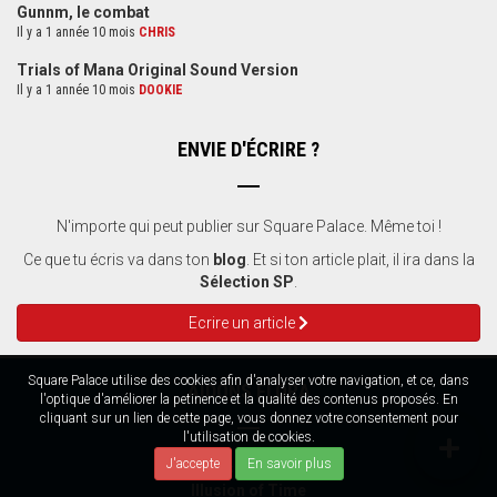
Gunnm, le combat
Il y a 1 année 10 mois
CHRIS
Trials of Mana Original Sound Version
Il y a 1 année 10 mois
DOOKIE
ENVIE D'ÉCRIRE ?
N'importe qui peut publier sur Square Palace. Même toi !
Ce que tu écris va dans ton
blog
. Et si ton article plait, il ira dans la
Sélection SP
.
Ecrire un article
Square Palace utilise des cookies afin d'analyser votre navigation, et ce, dans
AIDONS FLORA
l'optique d'améliorer la petinence et la qualité des contenus proposés. En
cliquant sur un lien de cette page, vous donnez votre consentement pour
l'utilisation de cookies.
J'accepte
En savoir plus
La soluce de
Illusion of Time