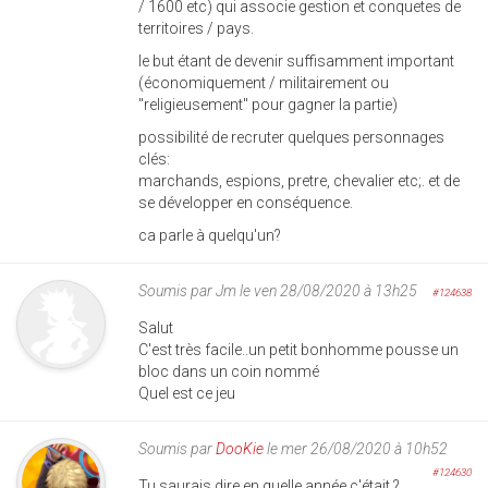
/ 1600 etc) qui associe gestion et conquetes de
territoires / pays.
le but étant de devenir suffisamment important
(économiquement / militairement ou
"religieusement" pour gagner la partie)
possibilité de recruter quelques personnages
clés:
marchands, espions, pretre, chevalier etc;. et de
se développer en conséquence.
ca parle à quelqu'un?
Soumis par
Jm
le ven 28/08/2020 à 13h25
#124638
Salut
C'est très facile..un petit bonhomme pousse un
bloc dans un coin nommé
Quel est ce jeu
Soumis par
DooKie
le mer 26/08/2020 à 10h52
#124630
Tu saurais dire en quelle année c'était ?