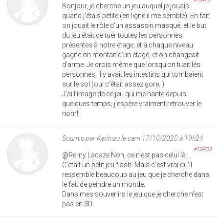
Bonjour, je cherche un jeu auquel je jouais
quand j’étais petite (en ligne il me semble). En fait
on jouait le rôle d’un assassin masqué, et le but
du jeu était de tuer toutes les personnes
présentes à notre étage, et à chaque niveau
gagné on montait d’un étage, et on changeait
d’arme. Je crois même que lorsqu’on tuait lés
personnes, il y avait les intestins qui tombaient
sur le sol (oui c’était assez gore..)
J’ai l’image de ce jeu qui me hante depuis
quelques temps, j’espère vraiment retrouver le
nom!!
Soumis par
Kechizu
le sam 17/10/2020 à 19h24
#124733
@Remy Lacaze Non, ce n'est pas celui là...
C'était un petit jeu flash. Mais c'est vrai qu'il
ressemble beaucoup au jeu que je cherche dans
le fait de peindre un monde.
Dans mes souvenirs le jeu que je cherche n'est
pas en 3D