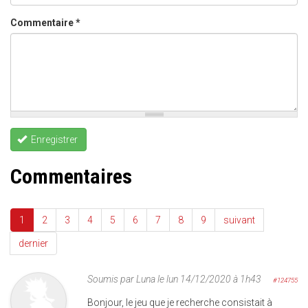
Commentaire
*
Enregistrer
Commentaires
1
2
3
4
5
6
7
8
9
suivant
dernier
Soumis par
Luna
le lun 14/12/2020 à 1h43
#124755
Bonjour, le jeu que je recherche consistait à