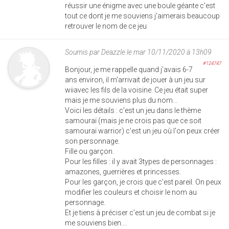
réussir une énigme avec une boule géante c'est
tout ce dont je me souviens j'aimerais beaucoup
retrouver le nom de ce jeu
Soumis par
Deazzle
le mar 10/11/2020 à 13h09
#124747
Bonjour, je me rappelle quand j'avais 6-7
ans environ, il m'arrivait de jouer à un jeu sur
wiiavec les fils de la voisine. Ce jeu était super
mais je me souviens plus du nom...
Voici les détails : c'est un jeu dans le thème
samouraï (mais je ne crois pas que ce soit
samouraï warrior) c'est un jeu où l'on peux créer
son personnage.
Fille ou garçon.
Pour les filles : il y avait 3types de personnages :
amazones, guerrières et princesses.
Pour les garçon, je crois que c'est pareil. On peux
modifier les couleurs et choisir le nom au
personnage.
Et je tiens à préciser c'est un jeu de combat si je
me souviens bien....