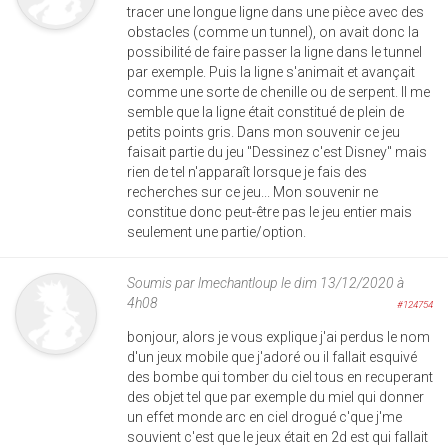
tracer une longue ligne dans une pièce avec des
obstacles (comme un tunnel), on avait donc la
possibilité de faire passer la ligne dans le tunnel
par exemple. Puis la ligne s'animait et avançait
comme une sorte de chenille ou de serpent. Il me
semble que la ligne était constitué de plein de
petits points gris. Dans mon souvenir ce jeu
faisait partie du jeu "Dessinez c'est Disney" mais
rien de tel n'apparaît lorsque je fais des
recherches sur ce jeu... Mon souvenir ne
constitue donc peut-être pas le jeu entier mais
seulement une partie/option.
Soumis par
lmechantloup
le dim 13/12/2020 à
4h08
#124754
bonjour, alors je vous explique j'ai perdus le nom
d'un jeux mobile que j'adoré ou il fallait esquivé
des bombe qui tomber du ciel tous en recuperant
des objet tel que par exemple du miel qui donner
un effet monde arc en ciel drogué c'que j'me
souvient c'est que le jeux était en 2d est qui fallait