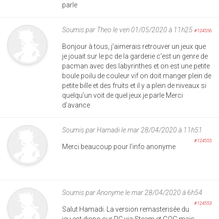
parle
Soumis par
Theo
le ven 01/05/2020 à 11h25
#124556
Bonjour à tous, j’aimerais retrouver un jeux que
je jouait sur le pc de la garderie c’est un genre de
pacman avec des labyrinthes et on est une petite
boule poilu de couleur vif on doit manger plein de
petite bille et des fruits et il y a plein de niveaux si
quelqu’un voit de quel jeux je parle Merci
d’avance
Soumis par
Hamadi
le mar 28/04/2020 à 11h51
#124555
Merci beaucoup pour l'info anonyme
Soumis par
Anonyme
le mar 28/04/2020 à 6h54
#124553
Salut Hamadi. La version remasterisée du
jeu est dispo sur PC via Steam et GOG mais