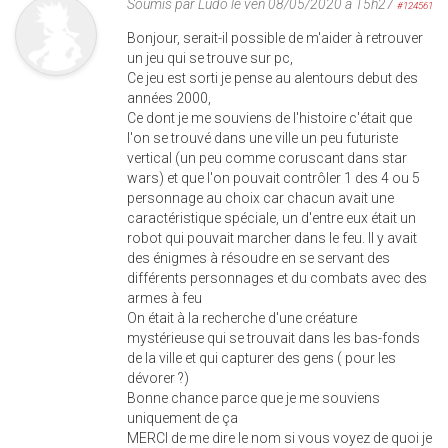
Soumis par
Ludo
le ven 08/05/2020 à 15h27
#124561
Bonjour, serait-il possible de m'aider à retrouver
un jeu qui se trouve sur pc,
Ce jeu est sorti je pense au alentours debut des
années 2000,
Ce dont je me souviens de l'histoire c'était que
l'on se trouvé dans une ville un peu futuriste
vertical (un peu comme coruscant dans star
wars) et que l'on pouvait contrôler 1 des 4 ou 5
personnage au choix car chacun avait une
caractéristique spéciale, un d'entre eux était un
robot qui pouvait marcher dans le feu. Il y avait
des énigmes à résoudre en se servant des
différents personnages et du combats avec des
armes à feu
On était à la recherche d'une créature
mystérieuse qui se trouvait dans les bas-fonds
de la ville et qui capturer des gens ( pour les
dévorer ?)
Bonne chance parce que je me souviens
uniquement de ça
MERCI de me dire le nom si vous voyez de quoi je