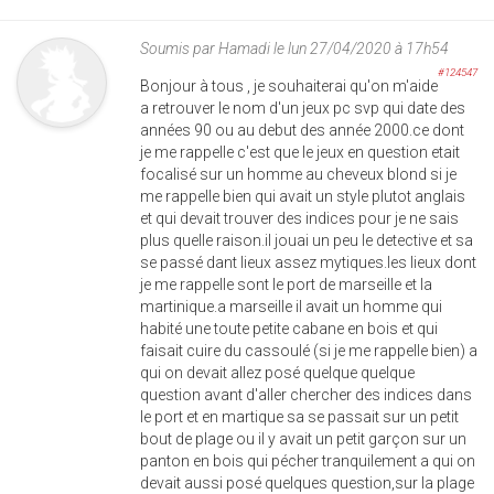
Soumis par
Hamadi
le lun 27/04/2020 à 17h54
#124547
Bonjour à tous , je souhaiterai qu'on m'aide
a retrouver le nom d'un jeux pc svp qui date des
années 90 ou au debut des année 2000.ce dont
je me rappelle c'est que le jeux en question etait
focalisé sur un homme au cheveux blond si je
me rappelle bien qui avait un style plutot anglais
et qui devait trouver des indices pour je ne sais
plus quelle raison.il jouai un peu le detective et sa
se passé dant lieux assez mytiques.les lieux dont
je me rappelle sont le port de marseille et la
martinique.a marseille il avait un homme qui
habité une toute petite cabane en bois et qui
faisait cuire du cassoulé (si je me rappelle bien) a
qui on devait allez posé quelque quelque
question avant d'aller chercher des indices dans
le port et en martique sa se passait sur un petit
bout de plage ou il y avait un petit garçon sur un
panton en bois qui pécher tranquilement a qui on
devait aussi posé quelques question,sur la plage