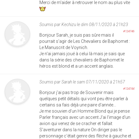
Merci de m'aider à retrouver le nom au plus vite
Soumis par
Kechizu
le dim 08/11/2020 à 21h23
#124746
Bonjour Sarah, je suis pas sûre mais il
pourrait s'agir de Les Chevaliers de Baphomet :
Le Manuscrit de Voynich.
Je n'ai jamais joué à celui là mais je sais que
dans la série des chevaliers de Baphomet le
héros est blond et a un accent anglais.
Soumis par
Sarah
le sam 07/11/2020 à 21h57
#124744
Bonjour j'ai pas trop de Souvenir mais
quelques petit détails qui vont peu être parler à
certains sa fais déjà une paire d'année...
Je me souvien d'un Homme Blond qui je pense
Parler français avec un accent J'ai l'image d'un
avion qui venez de se cracher et fallait
S'aventurer dans la nature On diriger pas le
personnage c'était genre des flèche à gauche et