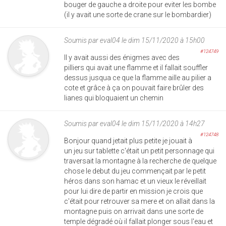
bouger de gauche a droite pour eviter les bombe
(il y avait une sorte de crane sur le bombardier)
Soumis par
eval04
le dim 15/11/2020 à 15h00
#124749
Il y avait aussi des énigmes avec des
pilliers qui avait une flamme et il fallait souffler
dessus jusqua ce que la flamme aille au pilier a
cote et grâce à ça on pouvait faire brûler des
lianes qui bloquaient un chemin
Soumis par
eval04
le dim 15/11/2020 à 14h27
#124748
Bonjour quand jetait plus petite je jouait à
un jeu sur tablette c'était un petit personnage qui
traversait la montagne à la recherche de quelque
chose le debut du jeu commençait par le petit
héros dans son hamac et un vieux le réveillait
pour lui dire de partir en mission je crois que
c'était pour retrouver sa mere et on allait dans la
montagne puis on arrivait dans une sorte de
temple dégradé où il fallait plonger sous l'eau et