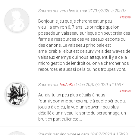
Soumis par
zero two
le mar 21/07/2020 à 20h07
#124599
Bonjour le jeu que je cherche est un peu
vieu il a environ 6, 7 ans. Le principe que lon
possede un vaisseau sur leque on peut créer des
farms a ressources des vaisseaux escorte ou
des canons. Le vaisseau principale est
ameliorable .le but est de survivre a des waves de
vaisseux enemys qui nous attaquent. Il y a de la
micro gestion de lendroit ou on va chercher nos
resources et ausssi de la ou nos troupes vont.
Soumis par
IenAnKo
le lun 20/07/2020 à 11h37
#124598
Aurais-tu un peu plus détails à nous
fournir, comme par exemple à quelle période tu
jouais à ce jeu, la vue, un souvenir peu plus
détaillé d'un niveau, le sprite du personnage, un
bruit en particulier etc....
Soumis par
Anonyme
le sam 18/07/2020 à 15h39