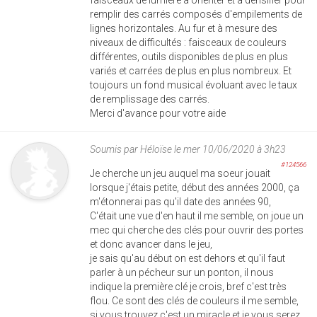
remplir des carrés composés d'empilements de
lignes horizontales. Au fur et à mesure des
niveaux de difficultés : faisceaux de couleurs
différentes, outils disponibles de plus en plus
variés et carrées de plus en plus nombreux. Et
toujours un fond musical évoluant avec le taux
de remplissage des carrés.
Merci d'avance pour votre aide
Soumis par
Héloïse
le mer 10/06/2020 à 3h23
#124566
Je cherche un jeu auquel ma soeur jouait
lorsque j'étais petite, début des années 2000, ça
m'étonnerai pas qu'il date des années 90,
C'était une vue d'en haut il me semble, on joue un
mec qui cherche des clés pour ouvrir des portes
et donc avancer dans le jeu,
je sais qu'au début on est dehors et qu'il faut
parler à un pécheur sur un ponton, il nous
indique la première clé je crois, bref c'est très
flou. Ce sont des clés de couleurs il me semble,
si vous trouvez c'est un miracle et je vous serez