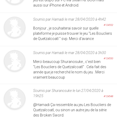
aussi sur iPhone et Android.
Soumis par
Hamadi
le mar 28/04/2020 à 4h42
#124552
Bonjour , je souhaiterai savoir sur quelle
plateforme je puisse trouver le jeu "Les Boucliers
de Quetzalcoatl " svp. Merci d'avance
Soumis par
Hamadi
le mar 28/04/2020 à 3h30
#124550
Merci beaucoup Shuranosuke , c'est bien
"Les Boucliers de Quetzalcoatl" . Cela fait des
année que je recherché le nom du jeu . Merci
vraiment beaucoup
Soumis par
Shuranosuke
le lun 27/04/2020 à
19h25
#124548
@Hamadi Ça ressemble au jeu Les Boucliers de
Quetzalcoatl, ou sinon un autre jeu de la série
des Broken Sword.