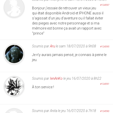
#124597
Bonjour j'essaie de retrouver un vieux jeu
qui était disponible Android et IPHONE aussi il
s'agissait d'un jeu d'aventure ou il fallait éviter
des pieges avec notre personnage et si ma
mémoire est bonne ça avait un rapport avec
"prince"
Soumis par
Aru
le sam 18/07/2020 à 9h08
#124595
Je n'y aurais jamais pensé, je connais à peine le
jeu.
Soumis par
IenAnKo
le jeu 16/07/2020 à 8h22
#124591
À ton service !
Soumis par
Anita
le jeu 16/07/2020 à 7h18
#124590