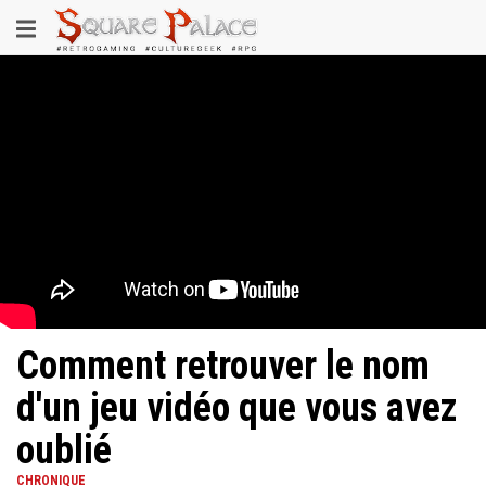
Aller
Toggle
au
contenu
navigation
principal
Comment retrouver le nom
d'un jeu vidéo que vous avez
oublié
CHRONIQUE