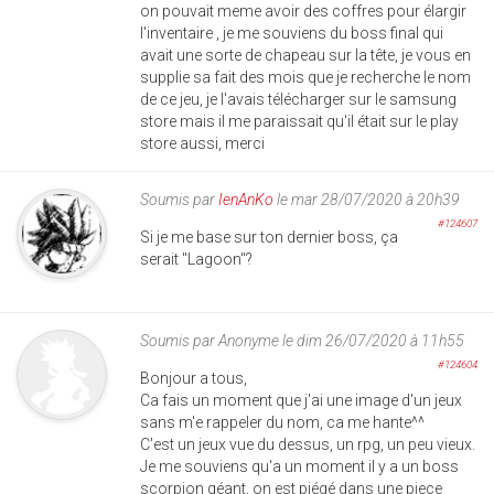
on pouvait meme avoir des coffres pour élargir
l'inventaire , je me souviens du boss final qui
avait une sorte de chapeau sur la tête, je vous en
supplie sa fait des mois que je recherche le nom
de ce jeu, je l'avais télécharger sur le samsung
store mais il me paraissait qu'il était sur le play
store aussi, merci
Soumis par
IenAnKo
le mar 28/07/2020 à 20h39
#124607
Si je me base sur ton dernier boss, ça
serait "Lagoon"?
Soumis par
Anonyme
le dim 26/07/2020 à 11h55
#124604
Bonjour a tous,
Ca fais un moment que j'ai une image d'un jeux
sans m'e rappeler du nom, ca me hante^^
C'est un jeux vue du dessus, un rpg, un peu vieux.
Je me souviens qu'a un moment il y a un boss
scorpion géant, on est piégé dans une piece