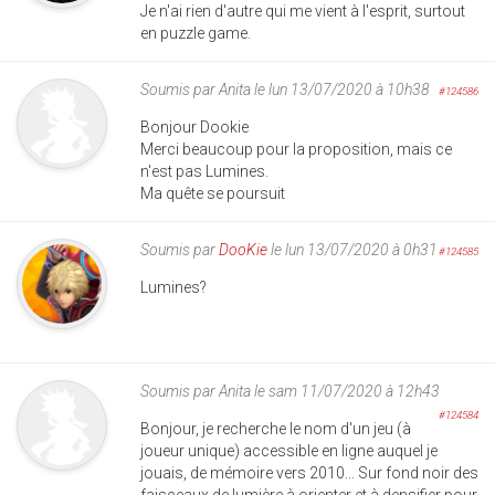
Je n'ai rien d'autre qui me vient à l'esprit, surtout
en puzzle game.
Soumis par
Anita
le lun 13/07/2020 à 10h38
#124586
Bonjour Dookie
Merci beaucoup pour la proposition, mais ce
n'est pas Lumines.
Ma quête se poursuit
Soumis par
DooKie
le lun 13/07/2020 à 0h31
#124585
Lumines?
Soumis par
Anita
le sam 11/07/2020 à 12h43
#124584
Bonjour, je recherche le nom d'un jeu (à
joueur unique) accessible en ligne auquel je
jouais, de mémoire vers 2010... Sur fond noir des
faisceaux de lumière à orienter et à densifier pour