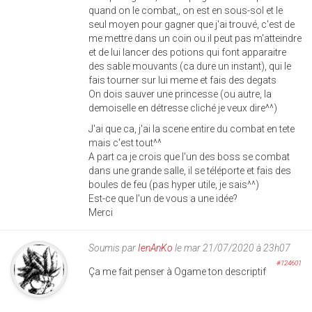
quand on le combat,, on est en sous-sol et le
seul moyen pour gagner que j'ai trouvé, c'est de
me mettre dans un coin ou il peut pas m'atteindre
et de lui lancer des potions qui font apparaitre
des sable mouvants (ca dure un instant), qui le
fais tourner sur lui meme et fais des degats
On dois sauver une princesse (ou autre, la
demoiselle en détresse cliché je veux dire^^)
J'ai que ca, j'ai la scene entire du combat en tete
mais c'est tout^^
A part ca je crois que l'un des boss se combat
dans une grande salle, il se téléporte et fais des
boules de feu (pas hyper utile, je sais^^)
Est-ce que l'un de vous a une idée?
Merci
Soumis par
IenAnKo
le mar 21/07/2020 à 23h07
#124601
Ça me fait penser à Ogame ton descriptif