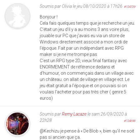
Soumis par
Olivia
le jeu 08/10/2020 à 17h26
#124729
Bonjour !
Cela fais quelques temps que je recherche un jeu.
C'était un jeu d'il y a au moins 3 ans voire plus,
jouable sur PC que j'avais eu via un store de
Windows directement associé a mon ordi de
l'époque. Fait par un indépendant avec RPG
maker si je ne me trompe pas
C'est un RPG type 2D, vieux final fantasy avec
ENORMEMENT de référence dedans et
d'humour, on commençais dans un village avec
un château. on allait de village en village ect. Le
jeu était gratuit a l'époque et on pouvais si on
voulais l'acheter pour pas très cher ( genre 5
euros)
Soumis par
Remy Lacaze
le sam 26/09/2020 à
22h28
#124698
@Kechizu je pense à « De Blob », bien qu’il ne soit
pas si ancien que ça.