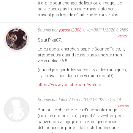
à droite pour changer de lieux ou d'image... Je
sais je peux pas trop aider mais justement
n'ayant pas trop de détail je ne le trouve plus
Soumis par
yoyoshi2008
le ven 06/11/2020 à 9h59
#124741
Salut Pika07,
Le jeu que tu cherche s'appelle Bounce Tales, j'y
ai joué aussi quand j'étais plus jeune sur mon
vieux nokia E6 !!
(quand je regarde les vidéos il y a des musiques,
il y en avait pas dans ma version moi xD)
https://www.youtube.com/watch?...
Soumis par
Pika07
le mer 04/11/2020 à 17h44
#124740
Bonjour je cherche le jeu d'une boule rouge
(ou d'un cailloux jpls) qui part à l'aventure pour
sauver son village je crois et du genre pour
débloquer une porte il doit juste toucher une