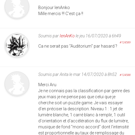
Bonjour lenAnko
Mille mercis !!! C'est ça !!
Soumis par
IenAnKo
le jeu 16/07/2020 à 6h49
#124589
Ca ne serait pas "Auditorium" par hasard ?
Soumis par
Anita
le mar 14/07/2020 à 8h52
#124588
Merci Aru
Je ne connais pas la classification par genre des
jeux mais je ne pense pas que celui que je
cherche soit un puzzle game. Je vais essayer
d'en préciser la description. Niveau 1 : 1 jet de
lumière blanche, 1 carré blanc à remplir, 1 outil
d'orientation et d'accélération du flux de lumière,
musique de fond "mono accord" dont l'intensité
est proportionnelle au taux de remplissage du