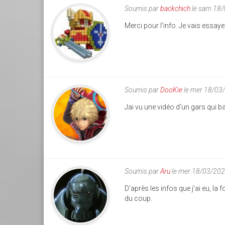
Soumis par
backchich
le sam 18/
Merci pour l'info. Je vais essayer
Soumis par
DooKie
le mer 18/03
Jai vu une vidéo d'un gars qui ba
Soumis par
Aru
le mer 18/03/202
D'après les infos que j'ai eu, la 
du coup.