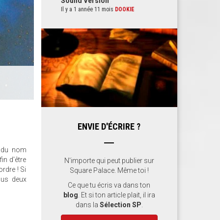
Sound Version
Il y a 1 année 11 mois
DOOKIE
ENVIE D'ÉCRIRE ?
e du nom
in d'être
N'importe qui peut publier sur
rdre ! Si
Square Palace. Même toi !
ous deux
Ce que tu écris va dans ton
blog
. Et si ton article plait, il ira
dans la
Sélection SP
.