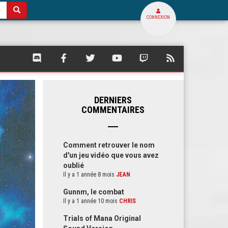
CONNEXION
SQUARE
SQUARE
SQUARE
SQUARE
SQUARE
FLUX
PALACE
PALACE
PALACE
PALACE
PALACE
RSS
SUR
SUR
SUR
SUR
SUR
DE
DISCORD
FACEBOOK
TWITTER
YOUTUBE
TWITCH
SQUARE
PALACE
DERNIERS
COMMENTAIRES
Comment retrouver le nom
d'un jeu vidéo que vous avez
oublié
Il y a 1 année 8 mois
JEAN
Gunnm, le combat
Il y a 1 année 10 mois
CHRIS
Trials of Mana Original