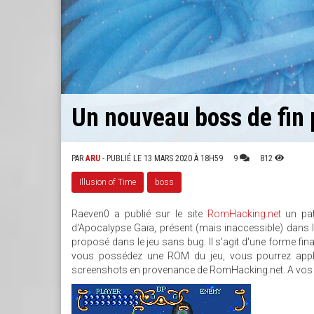
Un nouveau boss de fin p
PAR
ARU
- PUBLIÉ LE 13 MARS 2020 À 18H59
9
812
Illusion of Time
boss
Raeven0 a publié sur le site
RomHacking.net
un pat
d'Apocalypse Gaïa, présent (mais inaccessible) dans le
proposé dans le jeu sans bug. Il s'agit d'une forme fina
vous possédez une ROM du jeu, vous pourrez appli
screenshots en provenance de RomHacking.net. A vos 
4989SCREENSHOT1.PNG