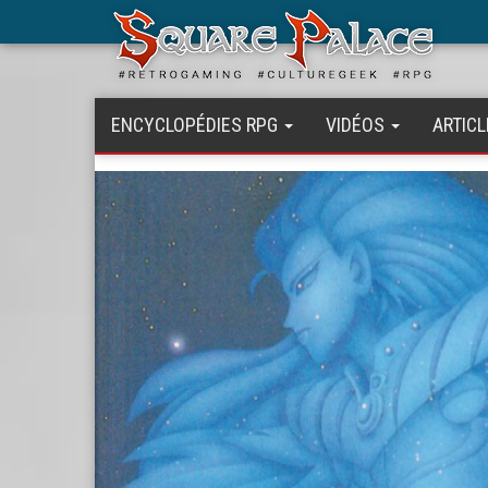
Aller
au
contenu
principal
ENCYCLOPÉDIES RPG
VIDÉOS
ARTICL