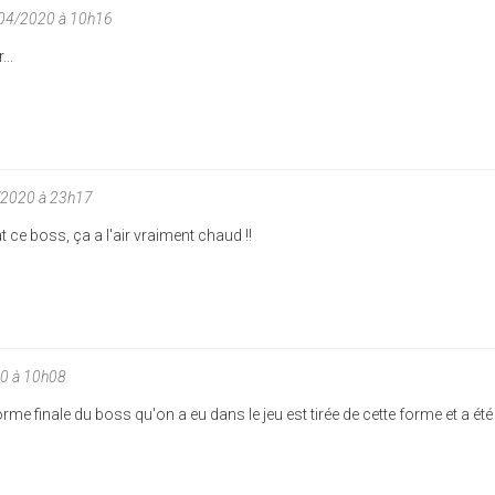
04/2020 à 10h16
...
/2020 à 23h17
t ce boss, ça a l'air vraiment chaud !!
0 à 10h08
forme finale du boss qu'on a eu dans le jeu est tirée de cette forme et a été