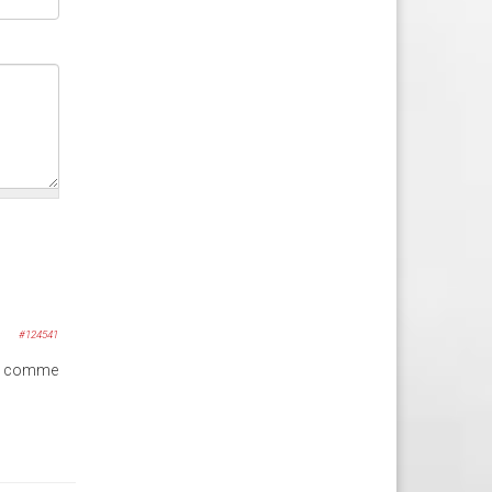
#124541
pas comme