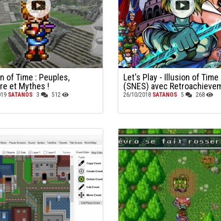
on of Time : Peuples,
Let's Play - Illusion of Time
ire et Mythes !
(SNES) avec Retroachieve
019
SATANOS
3
512
26/10/2018
SATANOS
5
268