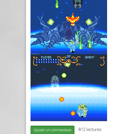
4989SCREENSHOT2.PNG
812 lectures
Ajouter un commentaire