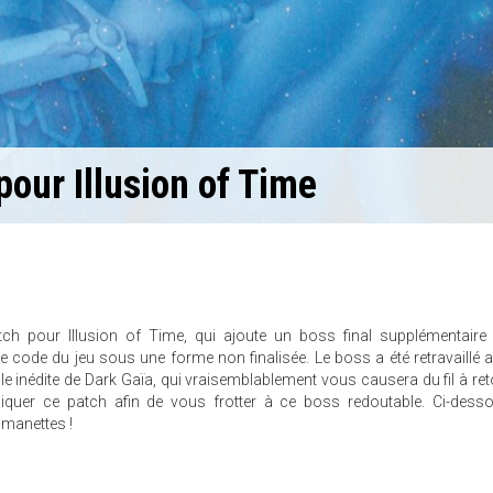
our Illusion of Time
ch pour Illusion of Time, qui ajoute un boss final supplémentair
 code du jeu sous une forme non finalisée. Le boss a été retravaillé af
le inédite de Dark Gaïa, qui vraisemblablement vous causera du fil à reto
quer ce patch afin de vous frotter à ce boss redoutable. Ci-dess
manettes !