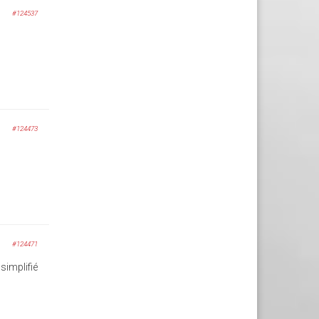
#124537
#124473
#124471
 simplifié