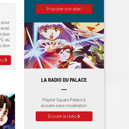
Proposer son aide !
e pour
avail,
e jeux
RPG au
s jeux
Aru
LA RADIO DU PALACE
Playlist Square Palace à
écouter sans modération
Écouter la radio