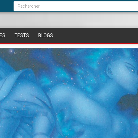
Formulaire
de
Rechercher
recherche
ES
TESTS
BLOGS