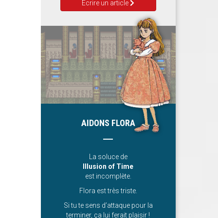
Ecrire un article
AIDONS FLORA
La soluce de
Illusion of Time
est incomplète.
Flora est très triste.
Si tu te sens d’attaque pour la
terminer, ça lui ferait plaisir !