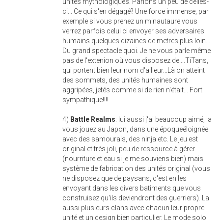
unités mythologiques. Parlons un peu de celles-
ci... Ce qui s'en dégagé? Une force immense, par
exemple si vous prenez un minautaure vous
verrez parfois celui ci envoyer ses adversaires
humains quelques dizaines de metres plus loin...
Du grand spectacle quoi. Je ne vous parle même
pas de l'extenion où vous disposez de....TiTans,
qui portent bien leur nom d'ailleur...Là on atteint
des sommets, des unités humaines sont
aggripées, jetés comme si de rien n'était... Fort
sympathique!!!!
4)
Battle Realms
: lui aussi j'ai beaucoup aimé, la
vous jouez au Japon, dans une époqueéloignée
avec des samourais, des ninja etc. Le jeu est
original et très joli, peu de ressource à gérer
(nourriture et eau si je me souviens bien) mais
système de fabrication des unités original (vous
ne disposez que de paysans, c'est en les
envoyant dans les divers batiments que vous
construisez qu'ils deviendront des guerriers). La
aussi plusieurs clans avec chacun leur propre
unité et un design bien particulier. Le mode solo