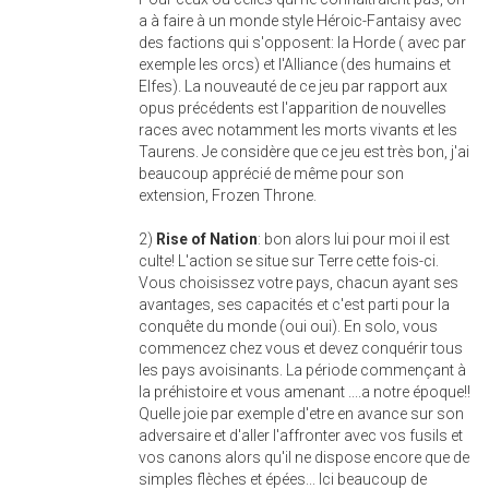
a à faire à un monde style Héroic-Fantaisy avec
des factions qui s'opposent: la Horde ( avec par
exemple les orcs) et l'Alliance (des humains et
Elfes). La nouveauté de ce jeu par rapport aux
opus précédents est l'apparition de nouvelles
races avec notamment les morts vivants et les
Taurens. Je considère que ce jeu est très bon, j'ai
beaucoup apprécié de même pour son
extension, Frozen Throne.
2)
Rise of Nation
: bon alors lui pour moi il est
culte! L'action se situe sur Terre cette fois-ci.
Vous choisissez votre pays, chacun ayant ses
avantages, ses capacités et c'est parti pour la
conquête du monde (oui oui). En solo, vous
commencez chez vous et devez conquérir tous
les pays avoisinants. La période commençant à
la préhistoire et vous amenant ....a notre époque!!
Quelle joie par exemple d'etre en avance sur son
adversaire et d'aller l'affronter avec vos fusils et
vos canons alors qu'il ne dispose encore que de
simples flèches et épées... Ici beaucoup de