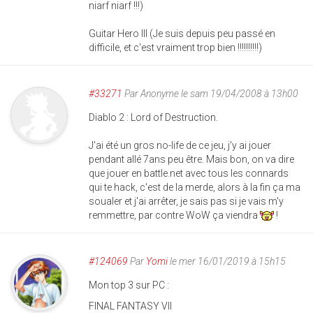
niarf niarf !!!)
Guitar Hero III (Je suis depuis peu passé en
difficile, et c'est vraiment trop bien !!!!!!!!!!)
#33271
Par
Anonyme
le sam 19/04/2008 à 13h00
Diablo 2 : Lord of Destruction.
J'ai été un gros no-life de ce jeu, j'y ai jouer
pendant allé 7ans peu être. Mais bon, on va dire
que jouer en battle.net avec tous les connards
qui te hack, c'est de la merde, alors à la fin ça ma
soualer et j'ai arrêter, je sais pas si je vais m'y
remmettre, par contre WoW ça viendra
!
#124069
Par
Yomi
le mer 16/01/2019 à 15h15
Mon top 3 sur PC :
FINAL FANTASY VII