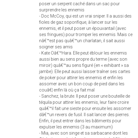
poser un serpent caché dans un sac pour
surprendre les ennemis
- Doc McCoy, qui est un vrai sniper. Il a aussi des
fioles de gaz soporifique, à lancer sur les
ennemis, et il peut poser un épouvantail (avec
ses fringues) pour tromper les ennemis. Mais ce
nâ€™est pas quâ€™un charlatan, il sait aussi
soigner ses amis
- Kate Oâ€™Hara. Elle peut éblouir les ennemis
aussi bien au sens propre du terme (avec son
miroir) quâ€™au sens figuré (en « exhibant » sa
jambe). Elle peut aussi laisser traîner ses cartes
de poker pour attirer les ennemis et enfin les
assomer avec un bon coup de pied dans les
couâ€¦ enfin là où ça fait mal
- Sanchez, la brute. Il peut poser une bouteille de
téquila pour attirer les ennemis, leur faire croire
quâ€™il fait une sieste pour ensuite les assomer
dâ€™un revers de fusil. Il sait lancer des pierres.
Enfin, il peut entrer dans les bâtiments pour
expulser les ennemis (3 au maximum)
- Mia, avec son singe et sa sarbacane dont les