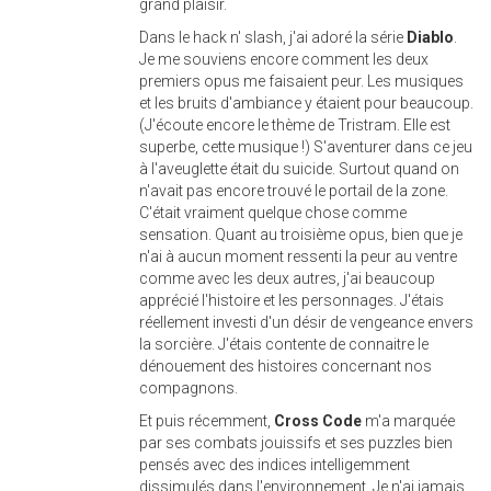
grand plaisir.
Dans le hack n' slash, j'ai adoré la série
Diablo
.
Je me souviens encore comment les deux
premiers opus me faisaient peur. Les musiques
et les bruits d'ambiance y étaient pour beaucoup.
(J'écoute encore le thème de Tristram. Elle est
superbe, cette musique !) S'aventurer dans ce jeu
à l'aveuglette était du suicide. Surtout quand on
n'avait pas encore trouvé le portail de la zone.
C'était vraiment quelque chose comme
sensation. Quant au troisième opus, bien que je
n'ai à aucun moment ressenti la peur au ventre
comme avec les deux autres, j'ai beaucoup
apprécié l'histoire et les personnages. J'étais
réellement investi d'un désir de vengeance envers
la sorcière. J'étais contente de connaitre le
dénouement des histoires concernant nos
compagnons.
Et puis récemment,
Cross Code
m'a marquée
par ses combats jouissifs et ses puzzles bien
pensés avec des indices intelligemment
dissimulés dans l'environnement. Je n'ai jamais