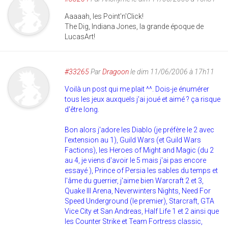
Aaaaah, les Point'n'Click!
The Dig, Indiana Jones, la grande époque de
LucasArt!
#33265
Par
Dragoon
le dim 11/06/2006 à 17h11
Voilà un post qui me plait ^^. Dois-je énumérer
tous les jeux auxquels j'ai joué et aimé ? ça risque
d'être long.
Bon alors j'adore les Diablo (je préfère le 2 avec
l'extension au 1), Guild Wars (et Guild Wars
Factions), les Heroes of Might and Magic (du 2
au 4, je viens d'avoir le 5 mais j'ai pas encore
essayé ), Prince of Persia les sables du temps et
l'âme du guerrier, j'aime bien Warcraft 2 et 3,
Quake III Arena, Neverwinters Nights, Need For
Speed Underground (le premier), Starcraft, GTA
Vice City et San Andreas, Half Life 1 et 2 ainsi que
les Counter Strike et Team Fortress classic,