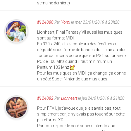
semaine dernière)
#124080
Par
Yomi
le mer 23/01/2019 à 23h20
Lionheart, Final Fantasy VII aussi les musiques
sont au format MIDI.
En 320 x 240, et les couleurs des fenêtres en
dégradé sous forme de bandes du + clair au plus
foncé car moins coloré que sur PS1 sur un vieux
PC de 100 Mhz quand il faut minimum un
Pentium 133 Mhz
Pour les musiques en MIDI, ça change, ça donne
un côté Suoer Nintendo aux musiques.
#124082
Par
Lionheart
le jeu 24/01/2019 à 21h20
Pour FFVII, je t'avoue que je le savais pas, tout
simplement car je n'y avais pas touché sur cette
plateforme XD
Par contre pour le coté super nintendo aux