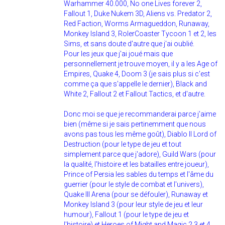
Warhammer 40.000, No one Lives forever 2,
Fallout 1, Duke Nukem 3D, Aliens vs. Predator 2,
Red Faction, Worms Armagueddon, Runaway,
Monkey Island 3, RolerCoaster Tycoon 1 et 2, les
Sims, et sans doute d'autre que j'ai oublié.
Pour les jeux que j'ai joué mais que
personnellement je trouve moyen, il y a les Age of
Empires, Quake 4, Doom 3 (je sais plus si c'est
comme ça que s'appelle le dernier), Black and
White 2, Fallout 2 et Fallout Tactics, et d'autre.
Donc moi se que je recommanderai parce j'aime
bien (même si je sais pertinemment que nous
avons pas tous les même goût), Diablo II Lord of
Destruction (pour le type de jeu et tout
simplement parce que j'adore), Guild Wars (pour
la qualité, l'histoire et les batailles entre joueur),
Prince of Persia les sables du temps et l'âme du
guerrier (pour le style de combat et l'univers),
Quake III Arena (pour se défouler), Runaway et
Monkey Island 3 (pour leur style de jeu et leur
humour), Fallout 1 (pour le type de jeu et
l'histoire) et Heroes of Might and Magic 2 3 et 4