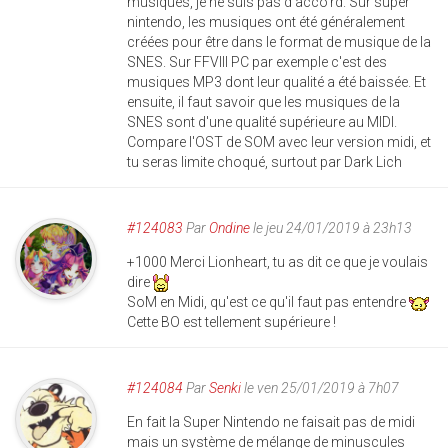
musiques, je ne suis pas d'acco'rd. Sur super
nintendo, les musiques ont été généralement
créées pour être dans le format de musique de la
SNES. Sur FFVIII PC par exemple c'est des
musiques MP3 dont leur qualité a été baissée. Et
ensuite, il faut savoir que les musiques de la
SNES sont d'une qualité supérieure au MIDI.
Compare l'OST de SOM avec leur version midi, et
tu seras limite choqué, surtout par Dark Lich
#124083
Par
Ondine
le jeu 24/01/2019 à 23h13
+1000 Merci Lionheart, tu as dit ce que je voulais
dire
SoM en Midi, qu'est ce qu'il faut pas entendre
Cette BO est tellement supérieure !
#124084
Par
Senki
le ven 25/01/2019 à 7h07
En fait la Super Nintendo ne faisait pas de midi
mais un système de mélange de minuscules