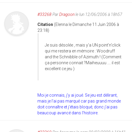
#33268
Par
Dragoon
le lun 12/06/2006 à 18h57
Citation
(Elenna le Dimanche 11 Juin 2006 à
23:18)
Je suis désolée , mais y'a UN point'n'click
qui me restera en mémoire : Woodruff
and the Schnibble of Azimuth ! (Comment
ça personne connait ?Maiheuuuu .... il est
excellent ce jeu )
Moi je connais, j'y ai joué. Se jeu est délirant,
mais je l'ai pas marqué car pas grand monde
doit connaître et j'étais bloqué, donc j'ai pas
beaucoup avancé dans l'histoire.