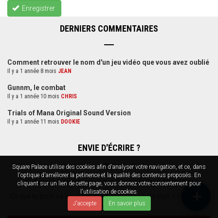
Enregistrer
DERNIERS COMMENTAIRES
Comment retrouver le nom d'un jeu vidéo que vous avez oublié
Il y a 1 année 8 mois
JEAN
Gunnm, le combat
Il y a 1 année 10 mois
CHRIS
Trials of Mana Original Sound Version
Il y a 1 année 11 mois
DOOKIE
ENVIE D'ÉCRIRE ?
Square Palace utilise des cookies afin d'analyser votre navigation, et ce, dans
l'optique d'améliorer la petinence et la qualité des contenus proposés. En
N'importe qui peut publier sur Square Palace. Même toi !
cliquant sur un lien de cette page, vous donnez votre consentement pour
l'utilisation de cookies.
Ce que tu écris va dans ton
blog
. Et si ton article plait, il ira dans la
J'accepte
En savoir plus
Sélection SP
.