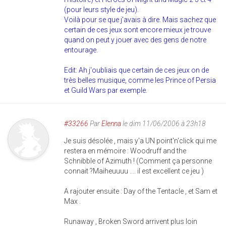
(pour leurs style de jeu).
Voilà pour se que j'avais à dire. Mais sachez que
certain de ces jeux sont encore mieux je trouve
quand on peut y jouer avec des gens de notre
entourage.
Edit: Ah j'oubliais que certain de ces jeux on de
très belles musique, comme les Prince of Persia
et Guild Wars par exemple.
#33266
Par
Elenna
le dim 11/06/2006 à 23h18
Je suis désolée , mais y'a UN point'n'click qui me
restera en mémoire : Woodruff and the
Schnibble of Azimuth ! (Comment ça personne
connait ?Maiheuuuu .... il est excellent ce jeu )
A rajouter ensuite : Day of the Tentacle , et Sam et
Max .
Runaway , Broken Sword arrivent plus loin