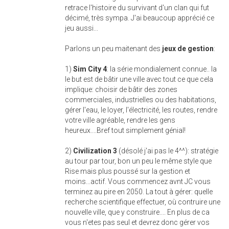
retrace l'histoire du survivant d'un clan qui fut
décimé, très sympa. J'ai beaucoup apprécié ce
jeu aussi...
Parlons un peu maitenant des
jeux de gestion
:
1)
Sim City 4
: la série mondialement connue.. la
le but est de bâtir une ville avec tout ce que cela
implique: choisir de bâtir des zones
commerciales, industrielles ou des habitations,
gérer l'eau, le loyer, l'électricité, les routes, rendre
votre ville agréable, rendre les gens
heureux....Bref tout simplement génial!
2)
Civilization 3
(désolé j'ai pas le 4^^): stratégie
au tour par tour, bon un peu le même style que
Rise mais plus poussé sur la gestion et
moins...actif. Vous commencez avnt JC vous
terminez au pire en 2050. La tout à gérer: quelle
recherche scientifique effectuer, où contruire une
nouvelle ville, que y construire.... En plus de ca
vous n'etes pas seul et devrez donc gérer vos