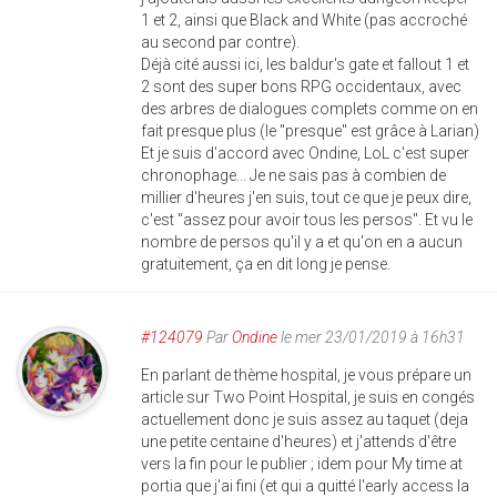
1 et 2, ainsi que Black and White (pas accroché
au second par contre).
Déjà cité aussi ici, les baldur's gate et fallout 1 et
2 sont des super bons RPG occidentaux, avec
des arbres de dialogues complets comme on en
fait presque plus (le "presque" est grâce à Larian)
Et je suis d'accord avec Ondine, LoL c'est super
chronophage... Je ne sais pas à combien de
millier d'heures j'en suis, tout ce que je peux dire,
c'est "assez pour avoir tous les persos". Et vu le
nombre de persos qu'il y a et qu'on en a aucun
gratuitement, ça en dit long je pense.
#124079
Par
Ondine
le mer 23/01/2019 à 16h31
En parlant de thème hospital, je vous prépare un
article sur Two Point Hospital, je suis en congés
actuellement donc je suis assez au taquet (deja
une petite centaine d'heures) et j'attends d'être
vers la fin pour le publier ; idem pour My time at
portia que j'ai fini (et qui a quitté l'early access la