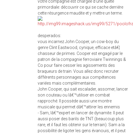
votre compagnie est chargée d'une quete
primordiale: découvrir ce qui se cache derriére
cette résurgence maudite et y mettre un terme.
desperados:
vous incarnez John Cooper, un cow-boy du
genre Clint Eastwood, cynique, efficace etâ€¦
chasseur de primes. Cooper est engagé par le
patron de la compagnie ferroviaire Twinnings &
Co pour faire cesser les agissements des
braqueurs de train. Vous allez donc recruter
différents personnages aux compétences
variées mais complémentaires.
John Cooper, qui sait escalader, assomer, lancer
son couteau ou lâ€™utiliser en combat
rapproché. Il possède aussi une montre
musicale qui permet dâ€™attirer les ennemis
- Sam, lâ€™expert en lancer de dynamite. Il peut
aussi poser des barils de TNT (beaucoup plus
rare, et il faut les obtenir sur le terrain). Sam a la
possibilité de ligoter les gens évanouis, et il peut