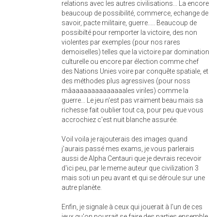
relations avec les autres civilisations... La encore
beaucoup de possibilité, commerce, echange de
savoir, pacte militaire, guerre..... Beaucoup de
possibilté pour remporter la victoire, des non
violentes par exemples (pour nos rares
demoiselles) telles que la victoire par domination
culturelle ou encore par élection comme chef
des Nations Unies voire par conquête spatiale, et
des méthodes plus agressives (pour noss
mâaaaaaaaaaaaaaales viriles) comme la
guerre... Le jeu n'est pas vraiment beau mais sa
richesse fait oublier tout ca, pour peu que vous
accrochiez c'est nuit blanche assurée.
Voil voila je rajouterais des images quand
j'aurais passé mes exams, je vous parlerais
aussi de Alpha Centauri que je devrais recevoir
d'ici peu, par le meme auteur que civilization 3
mais soti un peu avant et qui se déroule sur une
autre planète.
Enfin, je signale à ceux qui jouerait à l'un de ces
jeux qu'on pourrait se faire des parties ensemble