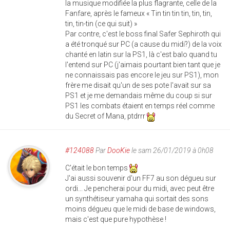
la musique modifiée la plus flagrante, celle de la
Fanfare, après le fameux « Tin tin tin tin, tin, tin,
tin, tin-tin (ce qui suit) »
Par contre, c'est le boss final Safer Sephiroth qui
a été tronqué sur PC (a cause du midi?) de la voix
chanté en latin sur la PS1, là c'est balo quand tu
l'entend sur PC (j'aimais pourtant bien tant que je
ne connaissais pas encore le jeu sur PS1), mon
frère me disait qu'un de ses pote l'avait sur sa
PS1 et je me demandais même du coup si sur
PS1 les combats étaient en temps réel comme
du Secret of Mana, ptdrrr
#124088
Par
DooKie
le sam 26/01/2019 à 0h08
C'était le bon temps
J'ai aussi souvenir d'un FF7 au son dégueu sur
ordi... Je pencherai pour du midi, avec peut être
un synthétiseur yamaha qui sortait des sons
moins dégueu que le midi de base de windows,
mais c'est que pure hypothèse !