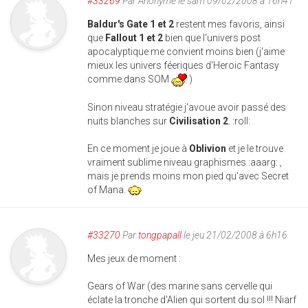
#33269
Par
Anonyme
le sam 09/02/2008 à 16h41
Baldur's Gate 1 et 2
restent mes favoris, ainsi
que
Fallout 1 et 2
bien que l'univers post
apocalyptique me convient moins bien (j'aime
mieux les univers féeriques d'Heroic Fantasy
comme dans SOM
)
Sinon niveau stratégie j'avoue avoir passé des
nuits blanches sur
Civilisation 2
. :roll:
En ce moment je joue à
Oblivion
et je le trouve
vraiment sublime niveau graphismes :aaarg: ,
mais je prends moins mon pied qu'avec Secret
of Mana.
#33270
Par
tongpapall
le jeu 21/02/2008 à 6h16
Mes jeux de moment :
Gears of War (des marine sans cervelle qui
éclate la tronche d'Alien qui sortent du sol !!! Niarf