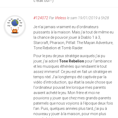
c'était ouf ! )
#124072
Par
lifeless
le sam 19/01/2019 à 5h28
Je n'ai jamais vraiment eu d'ordinateurs
puissants à la maison. Mais j'ai tout de même eu
la chance de pouvoir jouer à Diablo 1 à 3,
Starcraft, Pharaon, Pitfall: The Mayan Adventure,
Tone Rebelion et Tomb Raider.
Pour le peu de jeux stratégie auxquels j'ai pu
jouer, j'ai adoré
Tone Rebelion
pour l'ambiance
et les musiques éthérées qui rendaient le tout
assez immersif. Ce jeu est en fait un stratégie en
temps réel. J'ai longtemps été captivée par la
vidéo d'introduction, qui était la seule chose que
l'ordinateur pouvait lire lorsque mes parents
avaient acheté le jeu. Mon frère et moi ne
pouvions y jouer que chez mes grands-parents
paternels que nous voyions à l'époque deux fois
l'an. Puis, quelques années plus tard, j'ai pu à
nouveau y jouer à la maison, pour mon plus