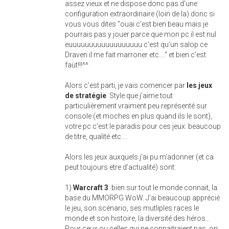
assez vieux et ne dispose donc pas d'une
configuration extraordinaire (loin de la) donc si
vous vous dites "ouai c'est bien beau mais je
pourrais pas y jouer parce que mon pc il est nul
euuuuuuuuuuuuuuuuuu c'est qu'un salop ce
Draven il me fait marroner etc...." et bien c'est
faut!!!^^
Alors c'est parti, je vais comencer par
les jeux
de stratégie
. Style que j'aime tout
particulièrement vraiment peu représenté sur
console (et moches en plus quand ils le sont),
votre pc c'est le paradis pour ces jeux: beaucoup
de titre, qualité etc....
Alors les jeux auxquels j'ai pu m'adonner (et ca
peut toujours etre d'actualité) sont:
1)
Warcraft 3
: bien sur tout le monde connait, la
base du MMORPG WoW. J'ai beaucoup apprécié
le jeu, son scénario, ses mutliples races le
monde et son histoire, la diversité des héros...
Pour ceux ou celles qui ne connaitraient pas, on