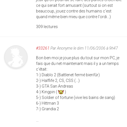
ce qui serait fort amusant (surtout si on est
beaucoup, jouez contre des humains c'est
quand même bien mieu que contre l'ordi...)
309 lectures
#33261
Par
Anonyme
le dim 11/06/2006 à 9h47
Bon ben moi je joue plus du tout sur mon PC, je
fais que du net maintenant mais il y a un temps
c'était :
1-) Diablo 2 (Battlenet fermé bienfûr)
2-) Halflife 2, CS, CSS (...)
3-) GTA San Andreas
4-) Kingpin (
)
5-) Soldier of fortune (vive les bains de sang)
6-) Hittman 3
7-) Grandia 2
...