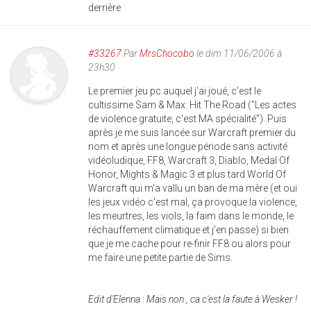
derrière
#33267
Par
MrsChocobo
le dim 11/06/2006 à
23h30
Le premier jeu pc auquel j'ai joué, c'est le
cultissime Sam & Max: Hit The Road ("Les actes
de violence gratuite, c'est MA spécialité"). Puis
après je me suis lancée sur Warcraft premier du
nom et après une longue période sans activité
vidéoludique, FF8, Warcraft 3, Diablo, Medal Of
Honor, Mights & Magic 3 et plus tard World Of
Warcraft qui m'a vallu un ban de ma mère (et oui
les jeux vidéo c'est mal, ça provoque la violence,
les meurtres, les viols, la faim dans le monde, le
réchauffement climatique et j'en passe) si bien
que je me cache pour re-finir FF8 ou alors pour
me faire une petite partie de Sims.
Edit d'Elenna : Mais non , ca c'est la faute à Wesker !