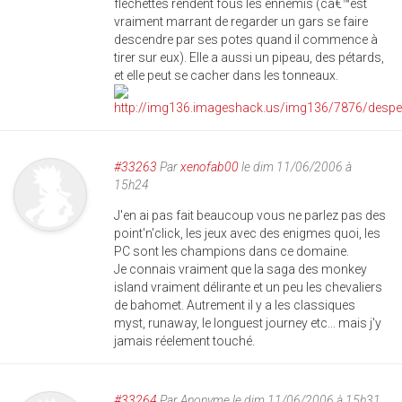
fléchettes rendent fous les ennemis (câ€™est
vraiment marrant de regarder un gars se faire
descendre par ses potes quand il commence à
tirer sur eux). Elle a aussi un pipeau, des pétards,
et elle peut se cacher dans les tonneaux.
#33263
Par
xenofab00
le dim 11/06/2006 à
15h24
J'en ai pas fait beaucoup vous ne parlez pas des
point'n'click, les jeux avec des enigmes quoi, les
PC sont les champions dans ce domaine.
Je connais vraiment que la saga des monkey
island vraiment délirante et un peu les chevaliers
de bahomet. Autrement il y a les classiques
myst, runaway, le longuest journey etc... mais j'y
jamais réelement touché.
#33264
Par
Anonyme
le dim 11/06/2006 à 15h31