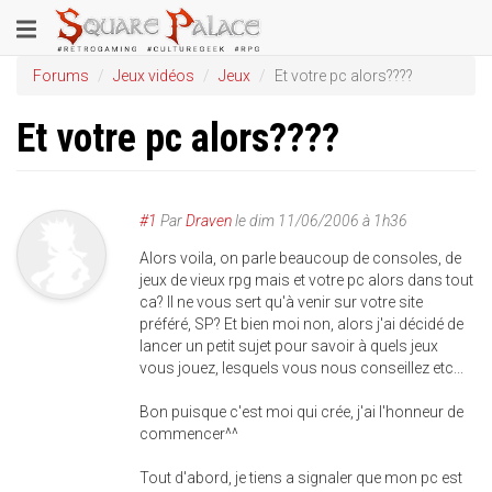
Aller
Toggle
au
contenu
navigation
Forums
Jeux vidéos
Jeux
Et votre pc alors????
principal
Et votre pc alors????
#1
Par
Draven
le
dim 11/06/2006 à 1h36
Alors voila, on parle beaucoup de consoles, de
jeux de vieux rpg mais et votre pc alors dans tout
ca? Il ne vous sert qu'à venir sur votre site
préféré, SP? Et bien moi non, alors j'ai décidé de
lancer un petit sujet pour savoir à quels jeux
vous jouez, lesquels vous nous conseillez etc...
Bon puisque c'est moi qui crée, j'ai l'honneur de
commencer^^
Tout d'abord, je tiens a signaler que mon pc est