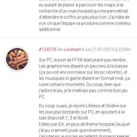
eu autant de plaisir à parcourir les maps à la
recherche d'un marche-pied qui me permettrait
d'atteindre le coffre un peu plus loin. J'ai hâte de
voir ce que l'équipe va produire comme contenu
additionnel.
#124078
Par
Lionheart
le lun 21/01/2019 à 22h44
Sur PC, le port de FFVIII était plutot pas terrible...
Les graphismes étaient un peu revu à la baisse
(ça se voit encore mieux sur les pc récents), et
les musiques in game étaient en format midi, ça
ruine certains moments. Du coup, bien que
j'adore le jeu, je le mettrais pas comme bon jeu
PC.
Du coup ouais, je rejoint Lifeless et Ondine sur
les jeux jeux blizzards sur PC, en ajoutant à la
liste Warcraft 1, 3 et WoW.
Edités par EA, en plus de theme hospital (auquel
j'ai pu vraiment jouer que récemment),
j'ajouterais aussi les excellents dungeon keeper