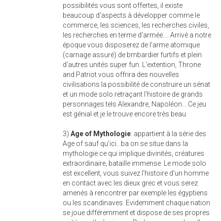
possibilités vous sont offertes, il existe
beaucoup d'aspects à développer comme le
commerce, les sciences, les recherches civiles,
les recherches en terme d'armée.... Arrivé a notre
époque vous disposerez de l'arme atomique
(carnage assuré) de bmbardier furtifs et plein
d'autres unités super fun. L'extention, Throne
and Patriot vous offrira des nouvelles
civilisations la possibilité de construire un sénat
et un mode solo retraçant l'histoire de grands
personnages tels Alexandre, Napoléon... Ce jeu
est génial et je le trouve encore très beau.
3)
Age of Mythologie
: appartient à la série des
Age of sauf qu'ici...ba on se situe dans la
mythologie ce qui implique divinités, créatures
extraordinaire, bataille immense. Le mode solo
est excellent, vous suivez l'histoire d'un homme
en contact avec les dieux grec et vous serez
amenés à rencontrer par exemple les égyptiens
ou les scandinaves. Evidemment chaque nation
se joue différemment et dispose de ses propres