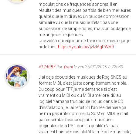
modulations de fréquences sonores. Il en
résultait des musiques parfois de bien meilleures
qualité que le midi avec un taux de compression
similaire vu que la musique n'était pas une
succession de simple notes, mais un codage de
mélange de fréquences.
Une vidéo qui explique certainement mieux que je
ne le fais :
https://youtu.be/jvIzIAgRWV0
#124087
Par
Yomi
le ven 25/01/2019 à 22h39
J'ai deja écouté des musiques de Rpg SNES au
format MIDI, c'est juste complètement horrible.
Du coup pour FF7 je.me demande si c'est
vraiment du MIDI ou du MIDI amélioré, dû au
logiciel Yamaha truc bidule inclus dans le CD
d'installation, je l'ai refait 2h l'année dernière ça
ne m'a pas irrité comme du SoM en MIDI, en fait
ça ressemble beaucoup aux musiques
originales de la PS1 dont la qualité n'a pas
vraiment baissé mais plutôt la mélodie musicale,