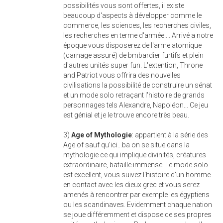
possibilités vous sont offertes, il existe
beaucoup d'aspects à développer comme le
commerce, les sciences, les recherches civiles,
les recherches en terme d'armée.... Arrivé a notre
époque vous disposerez de l'arme atomique
(carnage assuré) de bmbardier furtifs et plein
d'autres unités super fun. L'extention, Throne
and Patriot vous offrira des nouvelles
civilisations la possibilité de construire un sénat
et un mode solo retraçant l'histoire de grands
personnages tels Alexandre, Napoléon... Ce jeu
est génial et je le trouve encore très beau.
3)
Age of Mythologie
: appartient à la série des
Age of sauf qu'ici...ba on se situe dans la
mythologie ce qui implique divinités, créatures
extraordinaire, bataille immense. Le mode solo
est excellent, vous suivez l'histoire d'un homme
en contact avec les dieux grec et vous serez
amenés à rencontrer par exemple les égyptiens
ou les scandinaves. Evidemment chaque nation
se joue différemment et dispose de ses propres