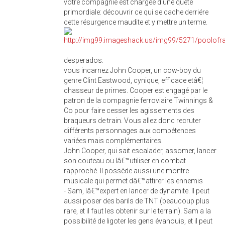
votre compagnie est chargée d'une quete
primordiale: découvrir ce qui se cache derriére
cette résurgence maudite et y mettre un terme.
desperados:
vous incarnez John Cooper, un cow-boy du
genre Clint Eastwood, cynique, efficace etâ€¦
chasseur de primes. Cooper est engagé par le
patron de la compagnie ferroviaire Twinnings &
Co pour faire cesser les agissements des
braqueurs de train. Vous allez donc recruter
différents personnages aux compétences
variées mais complémentaires.
John Cooper, qui sait escalader, assomer, lancer
son couteau ou lâ€™utiliser en combat
rapproché. Il possède aussi une montre
musicale qui permet dâ€™attirer les ennemis
- Sam, lâ€™expert en lancer de dynamite. Il peut
aussi poser des barils de TNT (beaucoup plus
rare, et il faut les obtenir sur le terrain). Sam a la
possibilité de ligoter les gens évanouis, et il peut