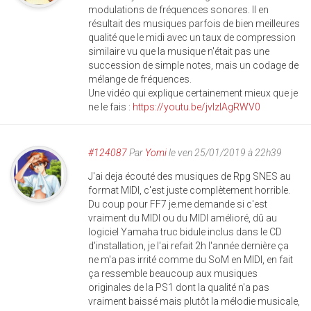
modulations de fréquences sonores. Il en
résultait des musiques parfois de bien meilleures
qualité que le midi avec un taux de compression
similaire vu que la musique n'était pas une
succession de simple notes, mais un codage de
mélange de fréquences.
Une vidéo qui explique certainement mieux que je
ne le fais :
https://youtu.be/jvIzIAgRWV0
#124087
Par
Yomi
le ven 25/01/2019 à 22h39
J'ai deja écouté des musiques de Rpg SNES au
format MIDI, c'est juste complètement horrible.
Du coup pour FF7 je.me demande si c'est
vraiment du MIDI ou du MIDI amélioré, dû au
logiciel Yamaha truc bidule inclus dans le CD
d'installation, je l'ai refait 2h l'année dernière ça
ne m'a pas irrité comme du SoM en MIDI, en fait
ça ressemble beaucoup aux musiques
originales de la PS1 dont la qualité n'a pas
vraiment baissé mais plutôt la mélodie musicale,