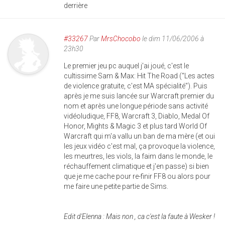
derrière
#33267
Par
MrsChocobo
le dim 11/06/2006 à
23h30
Le premier jeu pc auquel j'ai joué, c'est le
cultissime Sam & Max: Hit The Road ("Les actes
de violence gratuite, c'est MA spécialité"). Puis
après je me suis lancée sur Warcraft premier du
nom et après une longue période sans activité
vidéoludique, FF8, Warcraft 3, Diablo, Medal Of
Honor, Mights & Magic 3 et plus tard World Of
Warcraft qui m'a vallu un ban de ma mère (et oui
les jeux vidéo c'est mal, ça provoque la violence,
les meurtres, les viols, la faim dans le monde, le
réchauffement climatique et j'en passe) si bien
que je me cache pour re-finir FF8 ou alors pour
me faire une petite partie de Sims.
Edit d'Elenna : Mais non , ca c'est la faute à Wesker !