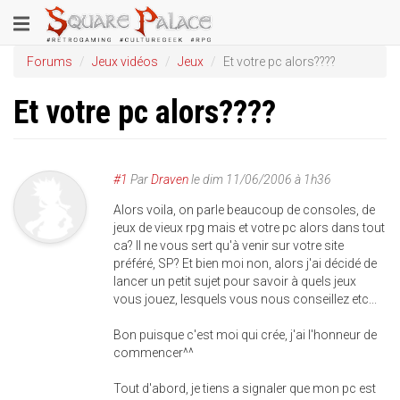
Aller
Toggle
au
contenu
navigation
Forums
Jeux vidéos
Jeux
Et votre pc alors????
principal
Et votre pc alors????
#1
Par
Draven
le
dim 11/06/2006 à 1h36
Alors voila, on parle beaucoup de consoles, de
jeux de vieux rpg mais et votre pc alors dans tout
ca? Il ne vous sert qu'à venir sur votre site
préféré, SP? Et bien moi non, alors j'ai décidé de
lancer un petit sujet pour savoir à quels jeux
vous jouez, lesquels vous nous conseillez etc...
Bon puisque c'est moi qui crée, j'ai l'honneur de
commencer^^
Tout d'abord, je tiens a signaler que mon pc est