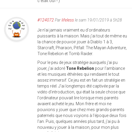
c'était ouf ! )
#124072
Par
lifeless
le sam 19/01/2019 à 5h28
Je n'ai jamais vraiment eu d'ordinateurs
puissants à la maison. Mais j'ai tout de même eu
la chance de pouvoir jouer à Diablo 1 à 3,
Starcraft, Pharaon, Pitfall: The Mayan Adventure,
Tone Rebelion et Tomb Raider.
Pour le peu de jeux stratégie auxquels j'ai pu
jouer, j'ai adoré
Tone Rebelion
pour l'ambiance
et les musiques éthérées qui rendaient le tout
assez immersif. Ce jeu est en fait un stratégie en
temps réel. J'ai longtemps été captivée par la
vidéo d'introduction, qui était la seule chose que
l'ordinateur pouvait lire lorsque mes parents
avaient acheté le jeu. Mon frère et moi ne
pouvions y jouer que chez mes grands-parents
paternels que nous voyions à l'époque deux fois
l'an. Puis, quelques années plus tard, j'ai pu à
nouveau y jouer à la maison, pour mon plus