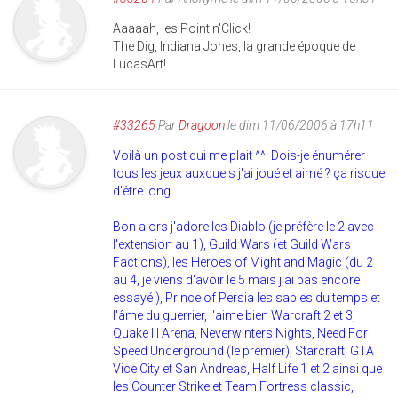
Aaaaah, les Point'n'Click!
The Dig, Indiana Jones, la grande époque de
LucasArt!
#33265
Par
Dragoon
le dim 11/06/2006 à 17h11
Voilà un post qui me plait ^^. Dois-je énumérer
tous les jeux auxquels j'ai joué et aimé ? ça risque
d'être long.
Bon alors j'adore les Diablo (je préfère le 2 avec
l'extension au 1), Guild Wars (et Guild Wars
Factions), les Heroes of Might and Magic (du 2
au 4, je viens d'avoir le 5 mais j'ai pas encore
essayé ), Prince of Persia les sables du temps et
l'âme du guerrier, j'aime bien Warcraft 2 et 3,
Quake III Arena, Neverwinters Nights, Need For
Speed Underground (le premier), Starcraft, GTA
Vice City et San Andreas, Half Life 1 et 2 ainsi que
les Counter Strike et Team Fortress classic,