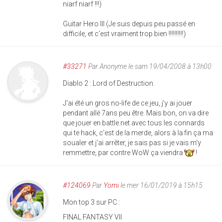
niarf niarf !!!)
Guitar Hero III (Je suis depuis peu passé en
difficile, et c'est vraiment trop bien !!!!!!!!!!)
#33271
Par
Anonyme
le sam 19/04/2008 à 13h00
Diablo 2 : Lord of Destruction.
J'ai été un gros no-life de ce jeu, j'y ai jouer
pendant allé 7ans peu être. Mais bon, on va dire
que jouer en battle.net avec tous les connards
qui te hack, c'est de la merde, alors à la fin ça ma
soualer et j'ai arrêter, je sais pas si je vais m'y
remmettre, par contre WoW ça viendra
!
#124069
Par
Yomi
le mer 16/01/2019 à 15h15
Mon top 3 sur PC :
FINAL FANTASY VII