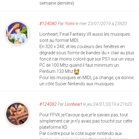
semaine dernière)
#124080
Par
Yomi
le mer 23/01/2019 à 23h20
Lionheart, Final Fantasy VII aussi les musiques
sont au format MIDI.
En 320 x 240, et les couleurs des fenêtres en
dégradé sous forme de bandes du + clair au plus
foncé car moins coloré que sur PS1 sur un vieux
PC de 100 Mhz quand il faut minimum un
Pentium 133 Mhz
Pour les musiques en MIDI, ça change, ça donne
un côté Suoer Nintendo aux musiques.
#124082
Par
Lionheart
le jeu 24/01/2019 à 21h20
Pour FFVII, je t'avoue que je le savais pas, tout
simplement car je n'y avais pas touché sur cette
plateforme XD
Par contre pour le coté super nintendo aux