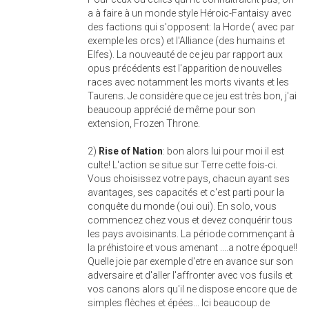
a à faire à un monde style Héroic-Fantaisy avec
des factions qui s'opposent: la Horde ( avec par
exemple les orcs) et l'Alliance (des humains et
Elfes). La nouveauté de ce jeu par rapport aux
opus précédents est l'apparition de nouvelles
races avec notamment les morts vivants et les
Taurens. Je considère que ce jeu est très bon, j'ai
beaucoup apprécié de même pour son
extension, Frozen Throne.
2)
Rise of Nation
: bon alors lui pour moi il est
culte! L'action se situe sur Terre cette fois-ci.
Vous choisissez votre pays, chacun ayant ses
avantages, ses capacités et c'est parti pour la
conquête du monde (oui oui). En solo, vous
commencez chez vous et devez conquérir tous
les pays avoisinants. La période commençant à
la préhistoire et vous amenant ....a notre époque!!
Quelle joie par exemple d'etre en avance sur son
adversaire et d'aller l'affronter avec vos fusils et
vos canons alors qu'il ne dispose encore que de
simples flèches et épées... Ici beaucoup de