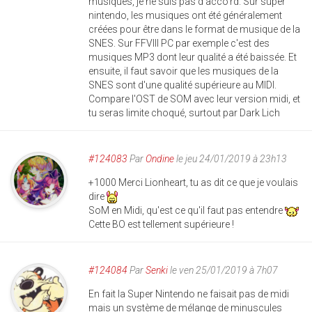
musiques, je ne suis pas d'acco'rd. Sur super
nintendo, les musiques ont été généralement
créées pour être dans le format de musique de la
SNES. Sur FFVIII PC par exemple c'est des
musiques MP3 dont leur qualité a été baissée. Et
ensuite, il faut savoir que les musiques de la
SNES sont d'une qualité supérieure au MIDI.
Compare l'OST de SOM avec leur version midi, et
tu seras limite choqué, surtout par Dark Lich
#124083
Par
Ondine
le jeu 24/01/2019 à 23h13
+1000 Merci Lionheart, tu as dit ce que je voulais
dire
SoM en Midi, qu'est ce qu'il faut pas entendre
Cette BO est tellement supérieure !
#124084
Par
Senki
le ven 25/01/2019 à 7h07
En fait la Super Nintendo ne faisait pas de midi
mais un système de mélange de minuscules