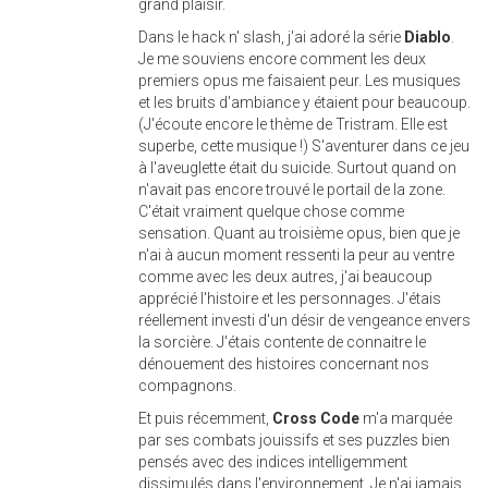
grand plaisir.
Dans le hack n' slash, j'ai adoré la série
Diablo
.
Je me souviens encore comment les deux
premiers opus me faisaient peur. Les musiques
et les bruits d'ambiance y étaient pour beaucoup.
(J'écoute encore le thème de Tristram. Elle est
superbe, cette musique !) S'aventurer dans ce jeu
à l'aveuglette était du suicide. Surtout quand on
n'avait pas encore trouvé le portail de la zone.
C'était vraiment quelque chose comme
sensation. Quant au troisième opus, bien que je
n'ai à aucun moment ressenti la peur au ventre
comme avec les deux autres, j'ai beaucoup
apprécié l'histoire et les personnages. J'étais
réellement investi d'un désir de vengeance envers
la sorcière. J'étais contente de connaitre le
dénouement des histoires concernant nos
compagnons.
Et puis récemment,
Cross Code
m'a marquée
par ses combats jouissifs et ses puzzles bien
pensés avec des indices intelligemment
dissimulés dans l'environnement. Je n'ai jamais