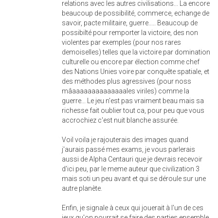
relations avec les autres civilisations... La encore
beaucoup de possibilité, commerce, echange de
savoir, pacte militaire, guerre..... Beaucoup de
possibilté pour remporter la victoire, des non
violentes par exemples (pour nos rares
demoiselles) telles que la victoire par domination
culturelle ou encore par élection comme chef
des Nations Unies voire par conquête spatiale, et
des méthodes plus agressives (pour noss
mâaaaaaaaaaaaaaales viriles) comme la
guerre... Le jeu n'est pas vraiment beau mais sa
richesse fait oublier tout ca, pour peu que vous
accrochiez c'est nuit blanche assurée.
Voil voila je rajouterais des images quand
j'aurais passé mes exams, je vous parlerais
aussi de Alpha Centauri que je devrais recevoir
d'ici peu, par le meme auteur que civilization 3
mais soti un peu avant et qui se déroule sur une
autre planète.
Enfin, je signale à ceux qui jouerait à l'un de ces
jeux qu'on pourrait se faire des parties ensemble