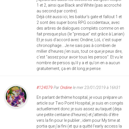
1 et 2, ainsi que Black and White (pas accroché
au second par contre).
Déjà cité aussi ici, les baldur's gate et fallout 1 et
2 sont des super bons RPG occidentaux, avec
des arbres de dialogues complets comme on en
fait presque plus (le "presque" est grâce à Larian)
Et je suis d'accord avec Ondine, LoL c'est super
chronophage... Je ne sais pas à combien de
millier d'heures j'en suis, tout ce que je peux dire,
c'est "assez pour avoir tous les persos". Et vu le
nombre de persos qu'il y a et qu'on en a aucun
gratuitement, ça en dit long je pense.
#124079
Par
Ondine
le mer 23/01/2019 à 16h31
En parlant de thème hospital, je vous prépare un
article sur Two Point Hospital, je suis en congés
actuellement donc je suis assez au taquet (deja
une petite centaine d'heures) et j'attends d'être
vers la fin pour le publier ; idem pour My time at
portia que j'ai fini (et qui a quitté l'early access la