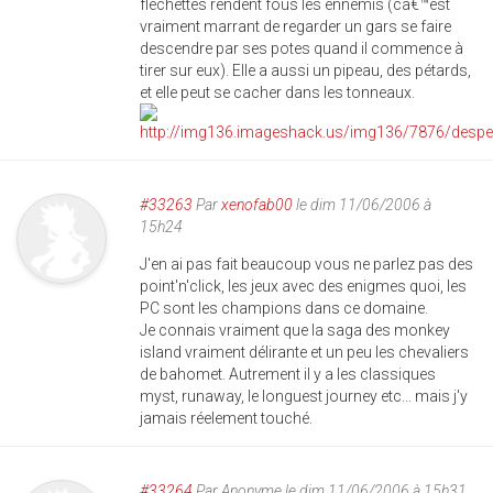
fléchettes rendent fous les ennemis (câ€™est
vraiment marrant de regarder un gars se faire
descendre par ses potes quand il commence à
tirer sur eux). Elle a aussi un pipeau, des pétards,
et elle peut se cacher dans les tonneaux.
#33263
Par
xenofab00
le dim 11/06/2006 à
15h24
J'en ai pas fait beaucoup vous ne parlez pas des
point'n'click, les jeux avec des enigmes quoi, les
PC sont les champions dans ce domaine.
Je connais vraiment que la saga des monkey
island vraiment délirante et un peu les chevaliers
de bahomet. Autrement il y a les classiques
myst, runaway, le longuest journey etc... mais j'y
jamais réelement touché.
#33264
Par
Anonyme
le dim 11/06/2006 à 15h31