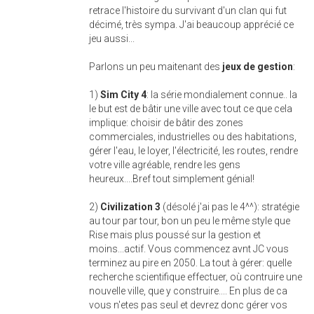
retrace l'histoire du survivant d'un clan qui fut
décimé, très sympa. J'ai beaucoup apprécié ce
jeu aussi...
Parlons un peu maitenant des
jeux de gestion
:
1)
Sim City 4
: la série mondialement connue.. la
le but est de bâtir une ville avec tout ce que cela
implique: choisir de bâtir des zones
commerciales, industrielles ou des habitations,
gérer l'eau, le loyer, l'électricité, les routes, rendre
votre ville agréable, rendre les gens
heureux....Bref tout simplement génial!
2)
Civilization 3
(désolé j'ai pas le 4^^): stratégie
au tour par tour, bon un peu le même style que
Rise mais plus poussé sur la gestion et
moins...actif. Vous commencez avnt JC vous
terminez au pire en 2050. La tout à gérer: quelle
recherche scientifique effectuer, où contruire une
nouvelle ville, que y construire.... En plus de ca
vous n'etes pas seul et devrez donc gérer vos