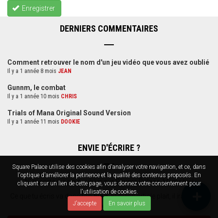
Enregistrer
DERNIERS COMMENTAIRES
Comment retrouver le nom d'un jeu vidéo que vous avez oublié
Il y a 1 année 8 mois
JEAN
Gunnm, le combat
Il y a 1 année 10 mois
CHRIS
Trials of Mana Original Sound Version
Il y a 1 année 11 mois
DOOKIE
ENVIE D'ÉCRIRE ?
Square Palace utilise des cookies afin d'analyser votre navigation, et ce, dans
l'optique d'améliorer la petinence et la qualité des contenus proposés. En
N'importe qui peut publier sur Square Palace. Même toi !
cliquant sur un lien de cette page, vous donnez votre consentement pour
l'utilisation de cookies.
Ce que tu écris va dans ton
blog
. Et si ton article plait, il ira dans la
J'accepte
En savoir plus
Sélection SP
.