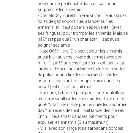
poser un serpent caché dans un sac pour
surprendre les ennemis
- Doc McCoy, qui est un vrai sniper. Il a aussi des
fioles de gaz soporifique, à lancer sur les
ennemis, et il peut poser un épouvantail (avec
ses fringues) pour tromper les ennemis. Mais ce
nâ€™est pas quâ€™un charlatan, il sait aussi
soigner ses amis
- Kate Oâ€™Hara. Elle peut éblouir les ennemis
aussi bien au sens propre du terme (avec son
miroir) quâ€™au sens figuré (en « exhibant » sa
jambe). Elle peut aussi laisser traîner ses cartes
de poker pour attirer les ennemis et enfin les
assomer avec un bon coup de pied dans les
couâ€¦ enfin là où ça fait mal
- Sanchez, la brute. Il peut poser une bouteille de
téquila pour attirer les ennemis, leur faire croire
quâ€™il fait une sieste pour ensuite les assomer
dâ€™un revers de fusil. Il sait lancer des pierres.
Enfin, il peut entrer dans les bâtiments pour
expulser les ennemis (3 au maximum)
- Mia, avec son singe et sa sarbacane dont les