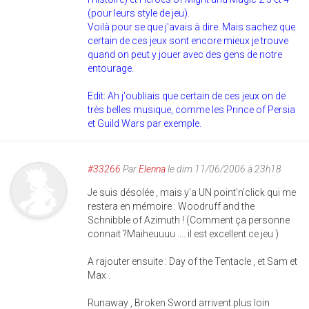
(pour leurs style de jeu).
Voilà pour se que j'avais à dire. Mais sachez que
certain de ces jeux sont encore mieux je trouve
quand on peut y jouer avec des gens de notre
entourage.
Edit: Ah j'oubliais que certain de ces jeux on de
très belles musique, comme les Prince of Persia
et Guild Wars par exemple.
#33266
Par
Elenna
le dim 11/06/2006 à 23h18
Je suis désolée , mais y'a UN point'n'click qui me
restera en mémoire : Woodruff and the
Schnibble of Azimuth ! (Comment ça personne
connait ?Maiheuuuu .... il est excellent ce jeu )
A rajouter ensuite : Day of the Tentacle , et Sam et
Max .
Runaway , Broken Sword arrivent plus loin