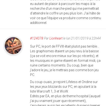
eu autant de plaisir à parcourir les maps à la
recherche d'un marche-pied qui me permettrait
d'atteindre le coffre un peu plus loin. J'ai hâte de
voir ce que l'équipe va produire comme contenu
additionnel.
#124078
Par
Lionheart
le lun 21/01/2019 à 22h44
Sur PC, le port de FFVIII était plutot pas terrible...
Les graphismes étaient un peu revu à la baisse
(ça se voit encore mieux sur les pc récents), et
les musiques in game étaient en format midi, ça
ruine certains moments. Du coup, bien que
j'adore le jeu, je le mettrais pas comme bon jeu
PC.
Du coup ouais, je rejoint Lifeless et Ondine sur
les jeux jeux blizzards sur PC, en ajoutant à la
liste Warcraft 1, 3 et WoW.
Edités par EA, en plus de theme hospital (auquel
j'ai pu vraiment jouer que récemment),
j'ajouterais aussi les excellents dungeon keeper