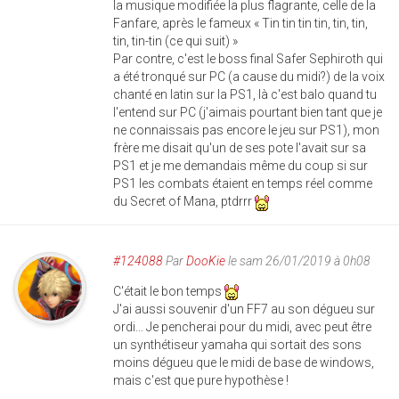
la musique modifiée la plus flagrante, celle de la
Fanfare, après le fameux « Tin tin tin tin, tin, tin,
tin, tin-tin (ce qui suit) »
Par contre, c'est le boss final Safer Sephiroth qui
a été tronqué sur PC (a cause du midi?) de la voix
chanté en latin sur la PS1, là c'est balo quand tu
l'entend sur PC (j'aimais pourtant bien tant que je
ne connaissais pas encore le jeu sur PS1), mon
frère me disait qu'un de ses pote l'avait sur sa
PS1 et je me demandais même du coup si sur
PS1 les combats étaient en temps réel comme
du Secret of Mana, ptdrrr
#124088
Par
DooKie
le sam 26/01/2019 à 0h08
C'était le bon temps
J'ai aussi souvenir d'un FF7 au son dégueu sur
ordi... Je pencherai pour du midi, avec peut être
un synthétiseur yamaha qui sortait des sons
moins dégueu que le midi de base de windows,
mais c'est que pure hypothèse !