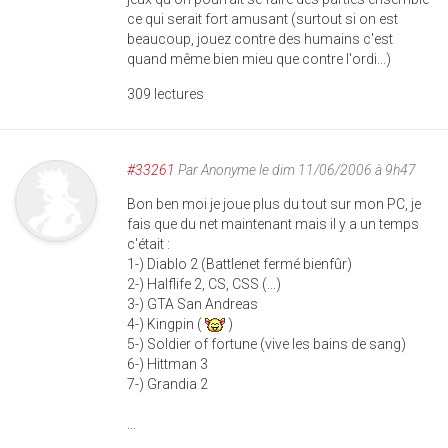
ce qui serait fort amusant (surtout si on est
beaucoup, jouez contre des humains c'est
quand même bien mieu que contre l'ordi...)
309 lectures
#33261
Par
Anonyme
le dim 11/06/2006 à 9h47
Bon ben moi je joue plus du tout sur mon PC, je
fais que du net maintenant mais il y a un temps
c'était :
1-) Diablo 2 (Battlenet fermé bienfûr)
2-) Halflife 2, CS, CSS (...)
3-) GTA San Andreas
4-) Kingpin (
)
5-) Soldier of fortune (vive les bains de sang)
6-) Hittman 3
7-) Grandia 2
...