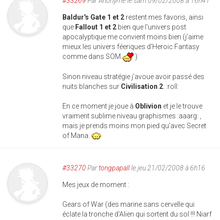
#33269
Par
Anonyme
le sam 09/02/2008 à 16h41
Baldur's Gate 1 et 2
restent mes favoris, ainsi
que
Fallout 1 et 2
bien que l'univers post
apocalyptique me convient moins bien (j'aime
mieux les univers féeriques d'Heroic Fantasy
comme dans SOM
)
Sinon niveau stratégie j'avoue avoir passé des
nuits blanches sur
Civilisation 2
. :roll:
En ce moment je joue à
Oblivion
et je le trouve
vraiment sublime niveau graphismes :aaarg: ,
mais je prends moins mon pied qu'avec Secret
of Mana.
#33270
Par
tongpapall
le jeu 21/02/2008 à 6h16
Mes jeux de moment :
Gears of War (des marine sans cervelle qui
éclate la tronche d'Alien qui sortent du sol !!! Niarf