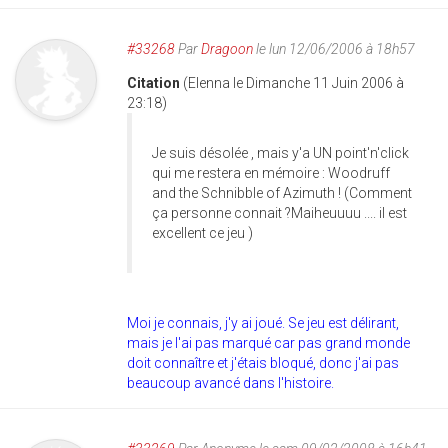
#33268
Par
Dragoon
le lun 12/06/2006 à 18h57
Citation
(Elenna le Dimanche 11 Juin 2006 à
23:18)
Je suis désolée , mais y'a UN point'n'click
qui me restera en mémoire : Woodruff
and the Schnibble of Azimuth ! (Comment
ça personne connait ?Maiheuuuu .... il est
excellent ce jeu )
Moi je connais, j'y ai joué. Se jeu est délirant,
mais je l'ai pas marqué car pas grand monde
doit connaître et j'étais bloqué, donc j'ai pas
beaucoup avancé dans l'histoire.