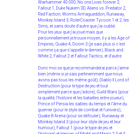
Warhammer 40.000, No one Lives forever 2,
Fallout 1, Duke Nukem 3D, Aliens vs. Predator 2,
Red Faction, Worms Armagueddon, Runaway,
Monkey Island 3, RolerCoaster Tycoon 1 et 2, les
Sims, et sans doute d'autre que j'ai oublié.
Pour les jeux que j'ai joué mais que
personnellement je trouve moyen, il y a les Age of
Empires, Quake 4, Doom 3 (je sais plus si c'est
comme ça que s'appelle le dernier), Black and
White 2, Fallout 2 et Fallout Tactics, et d'autre.
Donc moi se que je recommanderai parce j'aime
bien (même si je sais pertinemment que nous
avons pas tous les même goût), Diablo II Lord of
Destruction (pour le type de jeu et tout
simplement parce que j'adore), Guild Wars (pour
la qualité, l'histoire et les batailles entre joueur),
Prince of Persia les sables du temps et l'âme du
guerrier (pour le style de combat et l'univers),
Quake III Arena (pour se défouler), Runaway et
Monkey Island 3 (pour leur style de jeu et leur
humour), Fallout 1 (pour le type de jeu et
l'histoire) et Heroes of Might and Magic 2 3 et 4