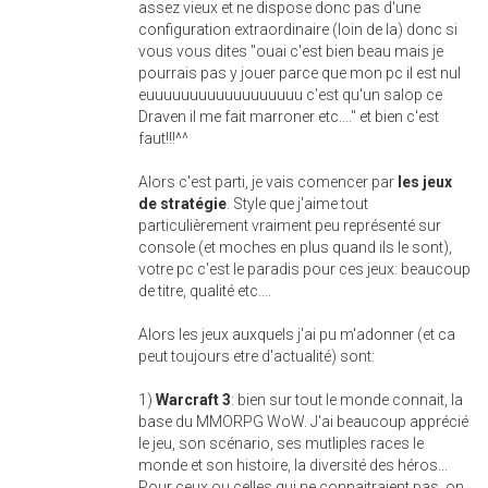
assez vieux et ne dispose donc pas d'une
configuration extraordinaire (loin de la) donc si
vous vous dites "ouai c'est bien beau mais je
pourrais pas y jouer parce que mon pc il est nul
euuuuuuuuuuuuuuuuuu c'est qu'un salop ce
Draven il me fait marroner etc...." et bien c'est
faut!!!^^
Alors c'est parti, je vais comencer par
les jeux
de stratégie
. Style que j'aime tout
particulièrement vraiment peu représenté sur
console (et moches en plus quand ils le sont),
votre pc c'est le paradis pour ces jeux: beaucoup
de titre, qualité etc....
Alors les jeux auxquels j'ai pu m'adonner (et ca
peut toujours etre d'actualité) sont:
1)
Warcraft 3
: bien sur tout le monde connait, la
base du MMORPG WoW. J'ai beaucoup apprécié
le jeu, son scénario, ses mutliples races le
monde et son histoire, la diversité des héros...
Pour ceux ou celles qui ne connaitraient pas, on