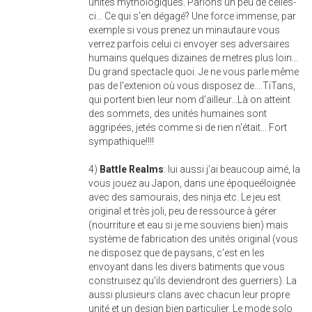
unités mythologiques. Parlons un peu de celles-
ci... Ce qui s'en dégagé? Une force immense, par
exemple si vous prenez un minautaure vous
verrez parfois celui ci envoyer ses adversaires
humains quelques dizaines de metres plus loin...
Du grand spectacle quoi. Je ne vous parle même
pas de l'extenion où vous disposez de....TiTans,
qui portent bien leur nom d'ailleur...Là on atteint
des sommets, des unités humaines sont
aggripées, jetés comme si de rien n'était... Fort
sympathique!!!!
4)
Battle Realms
: lui aussi j'ai beaucoup aimé, la
vous jouez au Japon, dans une époqueéloignée
avec des samourais, des ninja etc. Le jeu est
original et très joli, peu de ressource à gérer
(nourriture et eau si je me souviens bien) mais
système de fabrication des unités original (vous
ne disposez que de paysans, c'est en les
envoyant dans les divers batiments que vous
construisez qu'ils deviendront des guerriers). La
aussi plusieurs clans avec chacun leur propre
unité et un design bien particulier. Le mode solo