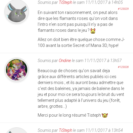
Soumis par
TiSteph
le sam 11/11/2017 à 14h05
#123029
En suivant ton raisonnement, on peut alors
dire que les flamants roses qu'on voit dans
l'intro n'en sont pas puisqu'il n'y a pas de
flamants roses dans le jeu ?
Allez on doit bien être quelque chose comme J-
100 avant la sortie Secret of Mana 3D, hype!
Soumis par
Ondine
le sam 11/11/2017 à 13h57
#123028
Beaucoup de choses qu'on savait deja
grâce aux différents articles publiés ici ces
derniers mois ; et ils auront beau admettre que
c'est des baleines, ya jamais de baleine dans le
jeu et pour moi ce sera toujours le bruit du vent
tellement plus adapté à l'univers du jeu (forêt,
arbre, grottes...)
Merci pour le long résumé Tisteph
Soumis par
TiSteph
le sam 11/11/2017 à 13h54