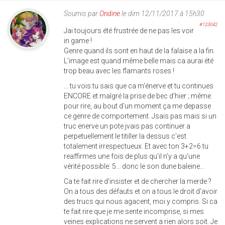
Soumis par
Ondine
le dim 12/11/2017 à 15h30
#123042
Jai toujours été frustrée de ne pas les voir
in game !
Genre quand ils sont en haut de la falaise a la fin.
L'image est quand même belle mais ca aurai été
trop beau avec les flamants roses !
... tu vois tu sais que ca m'énerve et tu continues
ENCORE et malgré la prise de bec d'hier ; même
pour rire, au bout d'un moment ça me depasse
ce genre de comportement. Jsais pas mais si un
truc enerve un pote jvais pas continuer a
perpetuellement le titiller la dessus c'est
totalement irrespectueux. Et avec ton 3+2=6 tu
reaffirmes une fois de plus qu'il n'y a qu'une
vérité possible: 5... donc le son dune baleine...
Ca te fait rire d'insister et de chercher la merde ?
On a tous des défauts et on a tous le droit d'avoir
des trucs qui nous agacent, moi y compris. Si ca
te fait rire que je me sente incomprise, si mes
veines explications ne servent a rien alors soit. Je