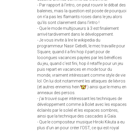
- Par rapport à l'intro, on peut rouvrir le débat des
baleines, mais la question est posée de pourquoi
on n'a pas les flamants roses dans le jeu alors
qu'ils sont clairement dans l'intro !
- Que le mode multijoueurs à 3 est finalement
arrivé tardivement dans le développement.
- Je vous invite à lire le wikipedia du
programmeur Nasir Gebelli, le mec travaille pour
Square, quand il a fini hop il part pour de
looongues vacances payées par les bénéfices
du jeu, quand c'est fini, hop il retaffe pour un jeu
puis repart en vacances en mode tour du
monde, vraiment intéressant comme style de vie
lol. On lui doit notamment les attaques de liévros
(et autres ennemis hein
) ainsi que le menu en
anneaux des persos.
- j'ai trouvé super intéressant les techniques de
développement comme à Bolet avec les espaces
éclairés par le soleil et les espaces sombres,
ainsi que la technique des cascades à Gaïa.
- Que le compositeur musique Hiroki Kikuta a eu
plus d'un an pour créer l'OST, ce qui est royal