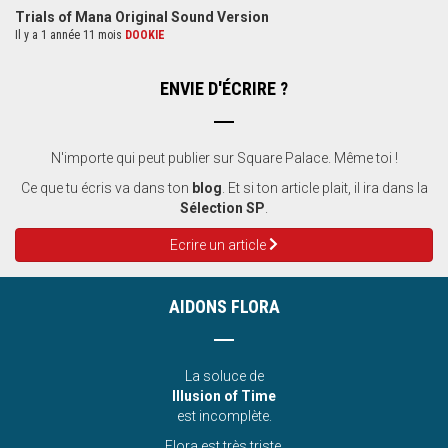
Trials of Mana Original Sound Version
Il y a 1 année 11 mois
DOOKIE
ENVIE D'ÉCRIRE ?
N'importe qui peut publier sur Square Palace. Même toi !
Ce que tu écris va dans ton
blog
. Et si ton article plait, il ira dans la
Sélection SP
.
Ecrire un article
AIDONS FLORA
La soluce de
Illusion of Time
est incomplète.
Flora est très triste.