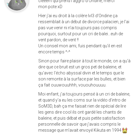
cleeem qui prend l'aggro d'Ondine, merci
mon pote xD
Hier j'ai eu droit à la colère lvl3 d'Ondine ça
ressemblait à un début de divorce palacien, je l'ai
pas vue venir ni n'ai toujours pas compris
pourquoi, surtout pour un cri de balei...euh de
vent pardon, de vent !!
Un conseil mon ami, fuis pendant qu'il en est
encore temps ^-^
Sinon pour faire plaisir à tout le monde, on a qu'à
dire que ce bruit est un gros pet de baleine, et
qu'avec l'écho abyssal divin et le temps que le
son remonte à la surface par les bulles, et bien
ça fait ouuwouuhhh, vououhouuuu.
Moi enfant, j'ai toujours pensé à un cri de baleine,
et quand y'a eu les coms sur la vidéo d'intro de
SoM3D, bah ça me faisait rien de spécial de lire
les gens dire cool ils ont gardé les chants de
baleine, et puis débat et puis petite satisfaction
personnelle de savoir que j'avais compris le
message que m'avait envoyé Kikuta en 1994