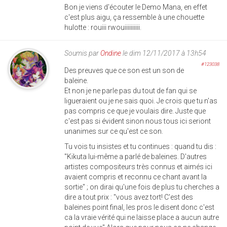
Bon je viens d'écouter le Demo Mana, en effet
c'est plus aigu, ça ressemble à une chouette
hulotte : rouiii rwouiiiiiiiiii.
Soumis par
Ondine
le dim 12/11/2017 à 13h54
#123038
Des preuves que ce son est un son de
baleine.
Et non je ne parle pas du tout de fan qui se
ligueraient ou je ne sais quoi. Je crois que tu n'as
pas compris ce que je voulais dire. Juste que
c'est pas si évident sinon nous tous ici seriont
unanimes sur ce qu'est ce son.
Tu vois tu insistes et tu continues : quand tu dis :
"Kikuta lui-même a parlé de baleines. D'autres
artistes compositeurs très connus et aimés ici
avaient compris et reconnu ce chant avant la
sortie" ; on dirai qu'une fois de plus tu cherches a
dire a tout prix : "vous avez tort! C'est des
baleines point final, les pros le disent donc c'est
ca la vraie vérité qui ne laisse place a aucun autre