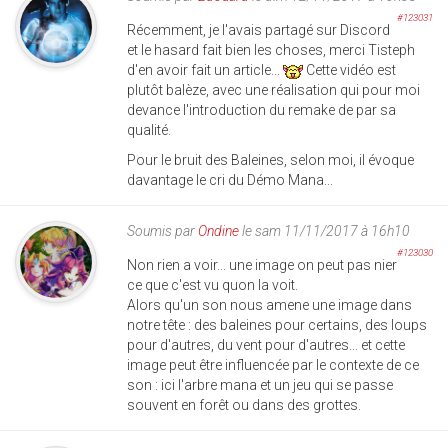
#123031
Récemment, je l'avais partagé sur Discord
et le hasard fait bien les choses, merci Tisteph
d'en avoir fait un article...
Cette vidéo est
plutôt balèze, avec une réalisation qui pour moi
devance l'introduction du remake de par sa
qualité.
Pour le bruit des Baleines, selon moi, il évoque
davantage le cri du Démo Mana...
Soumis par
Ondine
le sam 11/11/2017 à 16h10
#123030
Non rien a voir... une image on peut pas nier
ce que c'est vu quon la voit.
Alors qu'un son nous amene une image dans
notre tête : des baleines pour certains, des loups
pour d'autres, du vent pour d'autres... et cette
image peut être influencée par le contexte de ce
son : ici l'arbre mana et un jeu qui se passe
souvent en forêt ou dans des grottes.