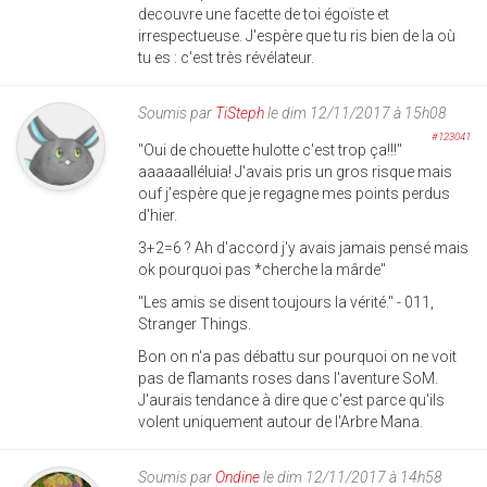
decouvre une facette de toi égoïste et
irrespectueuse. J'espère que tu ris bien de la où
tu es : c'est très révélateur.
Soumis par
TiSteph
le dim 12/11/2017 à 15h08
#123041
"Oui de chouette hulotte c'est trop ça!!!"
aaaaaalléluia! J'avais pris un gros risque mais
ouf j'espère que je regagne mes points perdus
d'hier.
3+2=6 ? Ah d'accord j'y avais jamais pensé mais
ok pourquoi pas *cherche la mârde"
"Les amis se disent toujours la vérité." - 011,
Stranger Things.
Bon on n'a pas débattu sur pourquoi on ne voit
pas de flamants roses dans l'aventure SoM.
J'aurais tendance à dire que c'est parce qu'ils
volent uniquement autour de l'Arbre Mana.
Soumis par
Ondine
le dim 12/11/2017 à 14h58