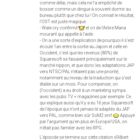
comme délai, mais cela ne l'a empêché de
bosser comme un dingue à souvent dormir au
bureau plutôt que chez lui ! On connait le résultat,
l'OST est juste magique.
- Wale cry confirmé
et cri de l'Arbre Mana
mourant qui appelle à l'aide.
- On a une sorte d'explication de pourquoi il s'est
écoulé 1an entre la sortie au Japon et celle en
Occident, c'est que les revenus (80%) de
Squaresoft se faisaient principalement sur le
marché nippon, et que donc les adaptations JAP
vers NTSC/PAL n'étaient pas une priorité,
notamment au niveau de la traduction qui s'est
étalée sur un mois. Pour compenser, on
(l'occident) a eu droit à un marketing sympa
avec les pubs TV + magazines par exemple. Ce
qui explique aussi qu'il y a eu 16 jeux Squaresoft
de l'époque qui n'ont jamais té adaptés du JAP
vers PAL, comme bien sûr SoM2 snif
Appuyé
par l'argument qu'en plus en Europe/USA, on
n'était pas familier avec les RPG...
L'épisode se termine sur cette citation d'Albert