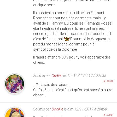
quelque sorte.
Ils auraient pu nous faire utiliser un Flamant
Rose géant pour nos déplacements mais il y
avait déjà Flammy. Du coup les Flamants Roses
étant neutres (et inutiles), ils ne sont ni alliés, ni
ennemis, ils habillent le cadre de l'introduction et
c'est déjà pas mal.
Pour moi ils évoquent la
paix du monde Mana, comme pour la
symbolique de la Colombe.
Il faudra attendre SD3 pour y voir apparaître des
chiens.
Soumis par
Ondine
le dim 12/11/2017 à 22h35
#123048
... ? J'avais des raisons.
Ca fait 5h que c'est fini et qu'on est passé a autre
chose...
Soumis par
DooKie
le dim 12/11/2017 à 20h59
#123047