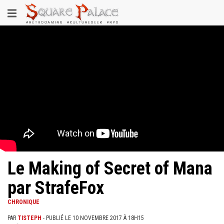
Aller
Toggle
au
contenu
navigation
principal
Le Making of Secret of Mana
par StrafeFox
CHRONIQUE
PAR
TISTEPH
- PUBLIÉ LE 10 NOVEMBRE 2017 À 18H15