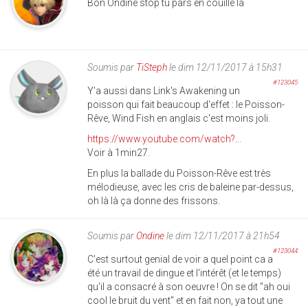
Bon Ondine stop tu pars en couille là
Soumis par
TiSteph
le dim 12/11/2017 à 15h31
#123045
Y'a aussi dans Link's Awakening un
poisson qui fait beaucoup d'effet : le Poisson-
Rêve, Wind Fish en anglais c'est moins joli.
https://www.youtube.com/watch?...
Voir à 1min27.
En plus la ballade du Poisson-Rêve est très
mélodieuse, avec les cris de baleine par-dessus,
oh là là ça donne des frissons.
Soumis par
Ondine
le dim 12/11/2017 à 21h54
#123044
C'est surtout genial de voir a quel point ca a
été un travail de dingue et l'intérêt (et le temps)
qu'il a consacré à son oeuvre ! On se dit "ah oui
cool le bruit du vent" et en fait non, ya tout une