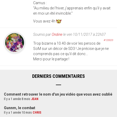
Camus :
"Au milieu de l'hiver, j'apprenais enfin qu'il y avait
en moi un été invincible."
Vous avez 4h
Soumis par
Ondine
le ven 10/11/2017 à 22h37
#123023
Trop bizarre a 10.40 de voir les persos de
SoM sur un décor de SD3 ! Je précise que je ne
comprends pas ce qu'il dit donc...
Merci pour le partage !
DERNIERS COMMENTAIRES
Comment retrouver le nom d'un jeu vidéo que vous avez oublié
Il y a 1 année 8 mois
JEAN
Gunnm, le combat
Il y a 1 année 10 mois
CHRIS