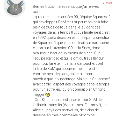
#123027
Ben les trucs intéressants que j'ai relevés
sont :
- qu'au début des années 90, l'équipe Squaresoft
qui développait SoM était super motivée à faire
plein de trucs de fous dans le jeu dont des
voyages dans le temps !! Et que finalement c'est
en 1992 que la décision est prise par la direction
de Squaresoft que le jeu sortirait sur cartouche
et non sur l'extension CD de la Snes, donc
beaucoup beaucoup moins de place. Que
l'équipe était deg et qu'ils ont du travailler dur
pour tout faire tenir dans la cartouche, dont
l'intro de SoM qui apparemment prend
énormément de place, ça serait marrant de
savoir à quel pourcentage. Mais que Squaresoft
avait gardé l'aspect des voyages dans le temps
pour un autre jeu...qu'on connait bien Chrono
Trigger
- Que Koishii Ishi s'est inspiré pour SoM de
L'Histoire sans fin (évidemment Flammy !), de
Alice au pays des merveilles, de pleins de
dessins animés comme les Moomins.