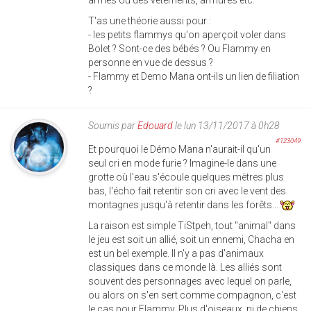
T'as une théorie aussi pour :
- les petits flammys qu'on aperçoit voler dans
Bolet ? Sont-ce des bébés ? Ou Flammy en
personne en vue de dessus ?
- Flammy et Demo Mana ont-ils un lien de filiation
?
Soumis par
Edouard
le lun 13/11/2017 à 0h28
#123049
Et pourquoi le Démo Mana n'aurait-il qu'un
seul cri en mode furie ? Imagine-le dans une
grotte où l'eau s'écoule quelques mètres plus
bas, l'écho fait retentir son cri avec le vent des
montagnes jusqu'à retentir dans les forêts...
La raison est simple TiStpeh, tout "animal" dans
le jeu est soit un allié, soit un ennemi, Chacha en
est un bel exemple. Il n'y a pas d'animaux
classiques dans ce monde là. Les alliés sont
souvent des personnages avec lequel on parle,
ou alors on s'en sert comme compagnon, c'est
le cas pour Flammy. Plus d'oiseaux, ni de chiens,