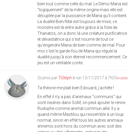
bien tout comme celle du mal. Le Démo Mana est
"logiquement" de la même origine mais elle est
décuplée par la puissance de Mana qu'il contient.
La dualité Bien/Mal est toujours de mise, ce
monstre est là entre autre grâce à la folie de
Thanatos, on a donc là une créature purificatrice
et dévastatrice qui s'est nourrie de tout ce
qu'engendre Mana de bien comme de mal. Pour
moi c'est le garde-fou de Mana qui régule la
dualité jusqu'à son éternel recommencement. Ce
jeu est un véritable conte.
Soumis par
TiSteph
le lun 13/11/2017 à 7h33
#123050
Ta théorie me plait bien Edouard, j'achète !
En effet il n'y a pas d'animaux "communs" qui
sont neutres dans SoM, on peut ajouter le renne
Rudophe comme animal commun allié. Il y a
quand même Mastilou qui ressemble à un loup
normal, sinon en effet tous les autres animaux
ennemis sont hors du commun avec soit des
armes ou des vêtements, armures etc.