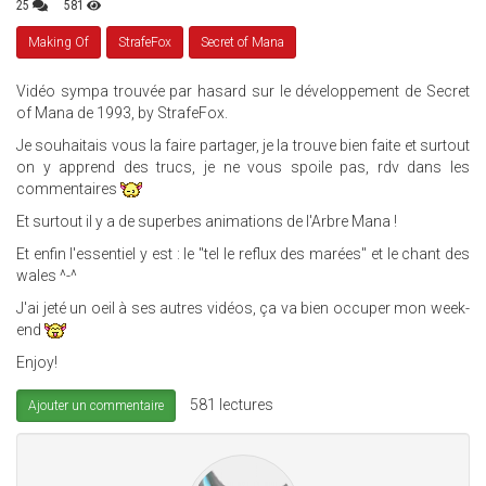
25
581
Making Of
StrafeFox
Secret of Mana
Vidéo sympa trouvée par hasard sur le développement de Secret
of Mana de 1993, by StrafeFox.
Je souhaitais vous la faire partager, je la trouve bien faite et surtout
on y apprend des trucs, je ne vous spoile pas, rdv dans les
commentaires
Et surtout il y a de superbes animations de l'Arbre Mana !
Et enfin l'essentiel y est : le "tel le reflux des marées" et le chant des
wales ^-^
J'ai jeté un oeil à ses autres vidéos, ça va bien occuper mon week-
end
Enjoy!
581 lectures
Ajouter un commentaire