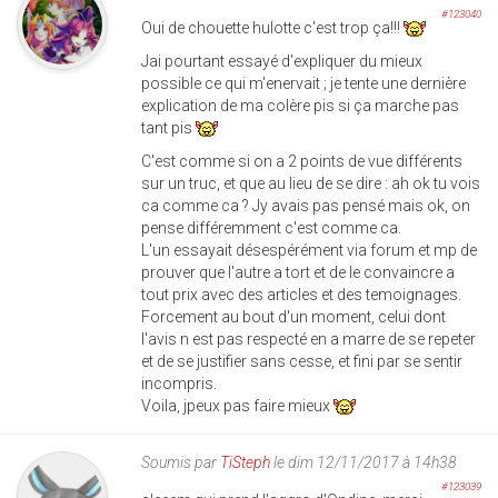
#123040
Oui de chouette hulotte c'est trop ça!!!
Jai pourtant essayé d'expliquer du mieux
possible ce qui m'enervait ; je tente une dernière
explication de ma colère pis si ça marche pas
tant pis
C'est comme si on a 2 points de vue différents
sur un truc, et que au lieu de se dire : ah ok tu vois
ca comme ca ? Jy avais pas pensé mais ok, on
pense différemment c'est comme ca.
L'un essayait désespérément via forum et mp de
prouver que l'autre a tort et de le convaincre a
tout prix avec des articles et des temoignages.
Forcement au bout d'un moment, celui dont
l'avis n est pas respecté en a marre de se repeter
et de se justifier sans cesse, et fini par se sentir
incompris.
Voila, jpeux pas faire mieux
Soumis par
TiSteph
le dim 12/11/2017 à 14h38
#123039