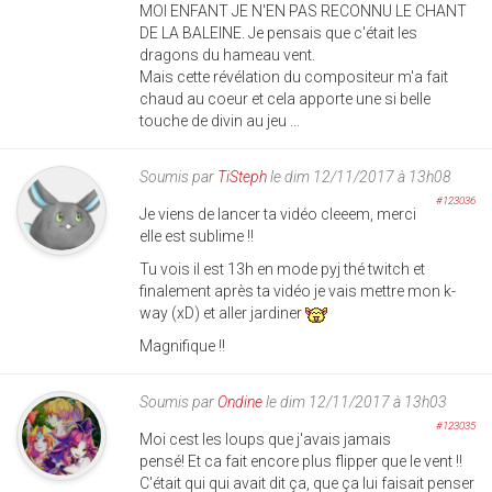
MOI ENFANT JE N'EN PAS RECONNU LE CHANT
DE LA BALEINE. Je pensais que c'était les
dragons du hameau vent.
Mais cette révélation du compositeur m'a fait
chaud au coeur et cela apporte une si belle
touche de divin au jeu ...
Soumis par
TiSteph
le dim 12/11/2017 à 13h08
#123036
Je viens de lancer ta vidéo cleeem, merci
elle est sublime !!
Tu vois il est 13h en mode pyj thé twitch et
finalement après ta vidéo je vais mettre mon k-
way (xD) et aller jardiner
Magnifique !!
Soumis par
Ondine
le dim 12/11/2017 à 13h03
#123035
Moi cest les loups que j'avais jamais
pensé! Et ca fait encore plus flipper que le vent !!
C'était qui qui avait dit ça, que ça lui faisait penser