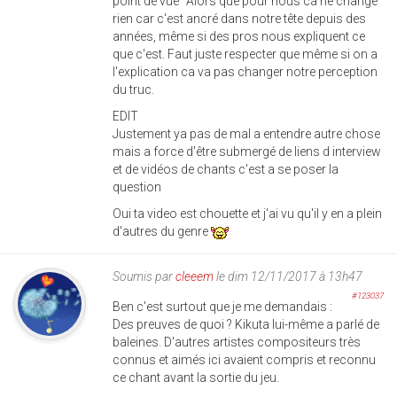
point de vue" Alors que pour nous ca ne change
rien car c'est ancré dans notre tête depuis des
années, même si des pros nous expliquent ce
que c'est. Faut juste respecter que même si on a
l'explication ca va pas changer notre perception
du truc.
EDIT
Justement ya pas de mal a entendre autre chose
mais a force d'être submergé de liens d interview
et de vidéos de chants c'est a se poser la
question
Oui ta video est chouette et j'ai vu qu'il y en a plein
d'autres du genre
Soumis par
cleeem
le dim 12/11/2017 à 13h47
#123037
Ben c'est surtout que je me demandais :
Des preuves de quoi ? Kikuta lui-même a parlé de
baleines. D'autres artistes compositeurs très
connus et aimés ici avaient compris et reconnu
ce chant avant la sortie du jeu.