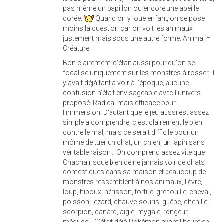
pas même un papillon ou encore une abeille
dorée.
Quand on y joue enfant, on se pose
moins la question car on voit les animaux
justement mais sous une autre forme. Animal =
Créature.
Bon clairement, c'était aussi pour qu'on se
focalise uniquement sur les monstres à rosser, il
y avait déjà tant a voir à l'époque, aucune
confusion n'était envisageable avec l'univers
proposé. Radical mais efficace pour
l'immersion. D'autant que le jeu aussi est assez
simple à comprendre, c'est clairement le bien
contre le mal, mais ce serait difficile pour un
môme de tuer un chat, un chien, un lapin sans
véritable raison... On comprend assez vite que
Chacha risque bien de ne jamais voir de chats
domestiques dans sa maison et beaucoup de
monstres ressemblent à nos animaux, lièvre,
loup, hiboux, hérisson, tortue, grenouille, cheval,
poisson, lézard, chauve-souris, guêpe, chenille,
scorpion, canard, aigle, mygale, rongeur,
méduse... C'était déjà Pokémon avant l'heure en