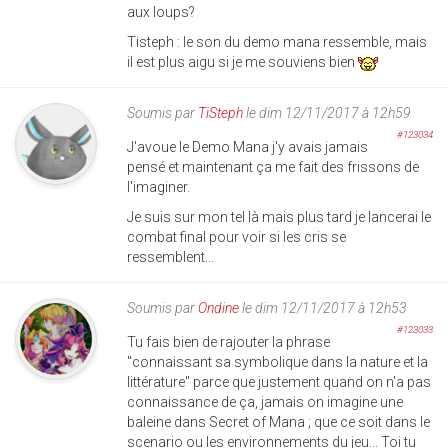
aux loups?
Tisteph : le son du demo mana ressemble, mais
il est plus aigu si je me souviens bien
Soumis par
TiSteph
le dim 12/11/2017 à 12h59
#123034
J'avoue le Demo Mana j'y avais jamais
pensé et maintenant ça me fait des frissons de
l'imaginer.
Je suis sur mon tel là mais plus tard je lancerai le
combat final pour voir si les cris se
ressemblent...
Soumis par
Ondine
le dim 12/11/2017 à 12h53
#123033
Tu fais bien de rajouter la phrase
"connaissant sa symbolique dans la nature et la
littérature" parce que justement quand on n'a pas
connaissance de ça, jamais on imagine une
baleine dans Secret of Mana ; que ce soit dans le
scenario ou les environnements du jeu... Toi tu