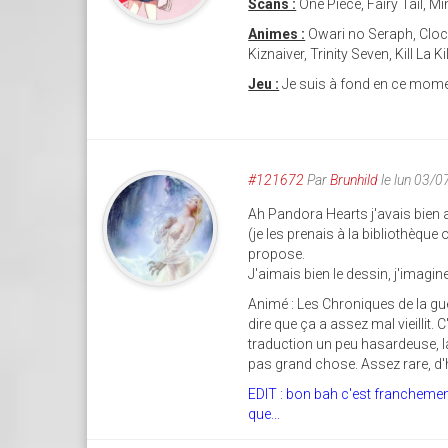
Scans :
One Piece, Fairy Tail, 
Animes :
Owari no Seraph, Cloc
Kiznaiver, Trinity Seven, Kill La 
Jeu :
Je suis à fond en ce mome
#121672
Par
Brunhild
le lun 03/
Ah Pandora Hearts j'avais bien a
(je les prenais à la bibliothèque
propose.
J'aimais bien le dessin, j'imagin
Animé : Les Chroniques de la gu
dire que ça a assez mal vieillit.
traduction un peu hasardeuse, la
pas grand chose. Assez rare, d'h
EDIT : bon bah c'est francheme
que...