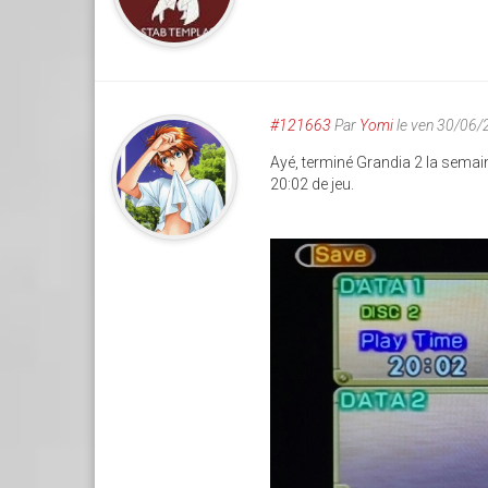
#121663
Par
Yomi
le ven 30/06/
Ayé, terminé Grandia 2 la semain
20:02 de jeu.