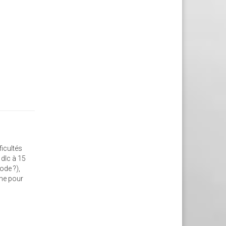
ficultés
 dlc à 15
ode ?),
mme pour