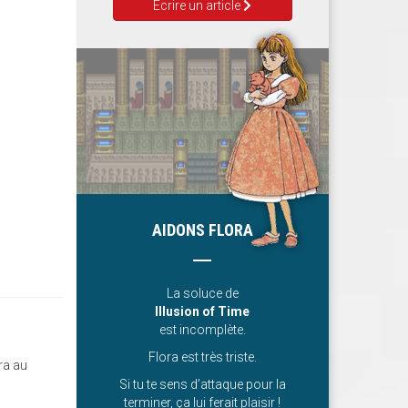
Ecrire un article
AIDONS FLORA
La soluce de
Illusion of Time
est incomplète.
Flora est très triste.
ra au
Si tu te sens d’attaque pour la
terminer, ça lui ferait plaisir !