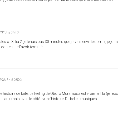
2017 à 9h29
es of Xillia 2, je tenais pas 30 minutes que j'avais envi de dormir, je jou
 content de l'avoir terminé.
8/2017 à 5h55
re histoire de faite. Le feeling de Oboro Muramasa est vraiment là (je rec
ableau), mais avec le côté livre d'histoire. De belles musiques.