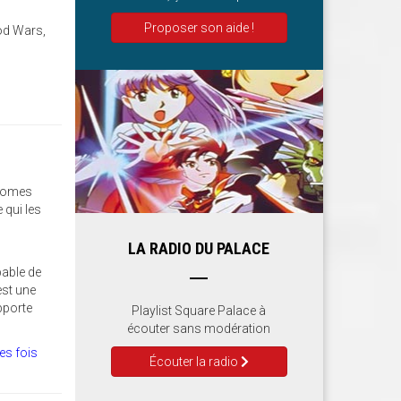
Proposer son aide !
od Wars,
 tomes
 qui les
LA RADIO DU PALACE
pable de
est une
pporte
Playlist Square Palace à
écouter sans modération
es fois
Écouter la radio