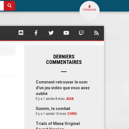
CONNEXION
SQUARE
SQUARE
SQUARE
SQUARE
SQUARE
FLUX
PALACE
PALACE
PALACE
PALACE
PALACE
RSS
SUR
SUR
SUR
SUR
SUR
DE
DISCORD
FACEBOOK
TWITTER
YOUTUBE
TWITCH
SQUARE
PALACE
DERNIERS
COMMENTAIRES
Comment retrouver le nom
d'un jeu vidéo que vous avez
oublié
Il y a 1 année 8 mois
JEAN
Gunnm, le combat
Il y a 1 année 10 mois
CHRIS
Trials of Mana Original