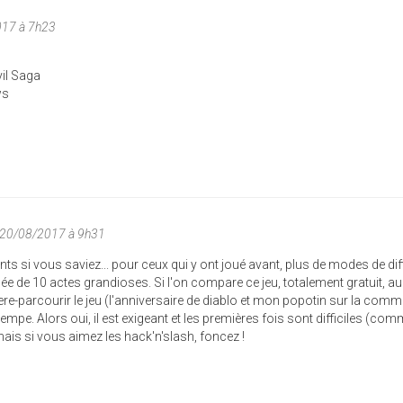
017 à 7h23
vil Saga
ws
 20/08/2017 à 9h31
fants si vous saviez... pour ceux qui y ont joué avant, plus de modes de dif
e de 10 actes grandioses. Si l'on compare ce jeu, totalement gratuit, au
rere-parcourir le jeu (l'anniversaire de diablo et mon popotin sur la comm
mpe. Alors oui, il est exigeant et les premières fois sont difficiles (co
is si vous aimez les hack'n'slash, foncez !