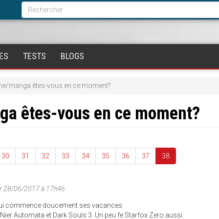
Formulaire
de
Rechercher
recherche
ES
TESTS
BLOGS
ime/manga êtes-vous en ce moment?
nga êtes-vous en ce moment?
30
31
32
33
34
35
36
37
38
r 28/06/2017 à 17h46
n qui commence doucement ses vacances
ier Automata et Dark Souls 3. Un peu fe Starfox Zero aussi.