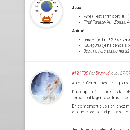
Jeux
:
Pyre
(il est enfin sorti !!!!!!!!)
Final Fantasy XII - Zodiac 
Animé
:
Saiyuki
(enfin !!! XD ça v
Kakegurui
(je ne pensais p
Boku no hero academia
s2
#121785
Par
Brunhild
le jeu 27/
Animé : Chroniques de la guerre
Du coup après je me suis fait DN
forcément le genre de trucs que 
En ce moment plus rien, chez m
ce que je regarderai par la suite.
Jeu : toujours Tales of Xillia 2