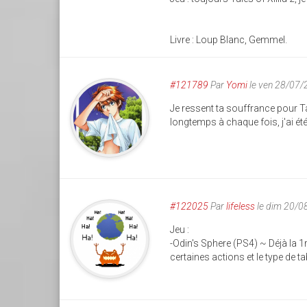
Livre : Loup Blanc, Gemmel.
#121789
Par
Yomi
le ven 28/07/
Je ressent ta souffrance pour Tal
longtemps à chaque fois, j'ai été
#122025
Par
lifeless
le dim 20/0
Jeu :
-Odin's Sphere (PS4) ~ Déjà la 1
certaines actions et le type de t