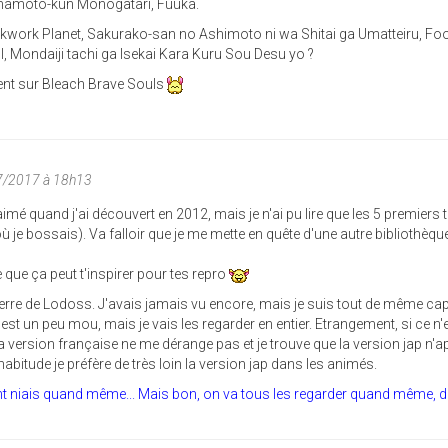
Minamoto-kun Monogatari, Fuuka.
kwork Planet, Sakurako-san no Ashimoto ni wa Shitai ga Umatteiru, Fo
Kill, Mondaiji tachi ga Isekai Kara Kuru Sou Desu yo ?
nt sur Bleach Brave Souls
07/2017 à 18h13
imé quand j'ai découvert en 2012, mais je n'ai pu lire que les 5 premiers
 où je bossais). Va falloir que je me mette en quête d'une autre bibliothèque
e que ça peut t'inspirer pour tes repro
erre de Lodoss. J'avais jamais vu encore, mais je suis tout de même ca
 C'est un peu mou, mais je vais les regarder en entier. Etrangement, si ce n'
 version française ne me dérange pas et je trouve que la version jap n'a
abitude je préfère de très loin la version jap dans les animés.
nt niais quand même... Mais bon, on va tous les regarder quand même, d