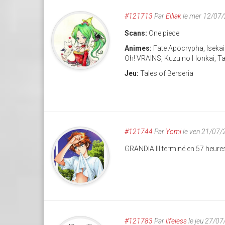
#121713
Par
Elliak
le mer 12/07
Scans:
One piece
Animes:
Fate Apocrypha, Iseka
Oh! VRAINS, Kuzu no Honkai, Tal
Jeu:
Tales of Berseria
#121744
Par
Yomi
le ven 21/07/
GRANDIA III terminé en 57 heur
#121783
Par
lifeless
le jeu 27/0