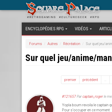
Aller
au
contenu
principal
ENCYCLOPÉDIES RPG
VIDÉOS
ARTICL
Forums
Autres
Récréation
Sur quel jeu/an
Sur quel jeu/anime/ma
premier
précédent
…
#121657
Par
captain_roger
le me
Yopla boum revoila le captai
Pour s'occuper en ce moment : N