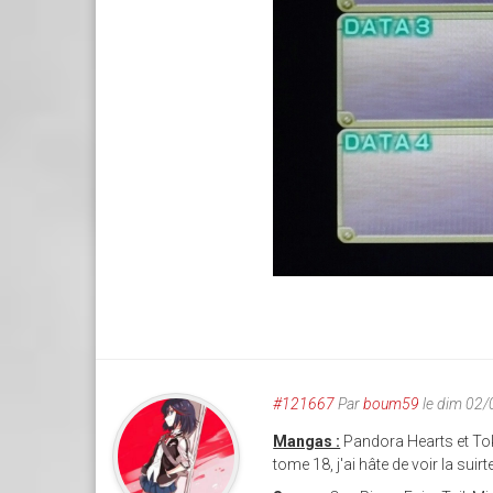
#121667
Par
boum59
le dim 02
Mangas :
Pandora Hearts et To
tome 18, j'ai hâte de voir la sui