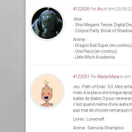
#122026
Par
Aru
le dim 20/08/2
Jeux:
- Shin Megami Tensei: Digital De
- Corpse Party: Book of Shado
Anime:
- Dragon Ball Super (en continu)
- One Piece (en continu)
- Little Witch Academia
#122031
Par
MasterMana
le dim
Jeu : Path of Exile : 3.0. Mes en
mais à la place une longue épopé
balles de diablo 3 pour rererere
c'est quand même d'une autre tre
pas mal de choses remarque) ma
Livres : Lovecraft
Anime : Samurai Champloo