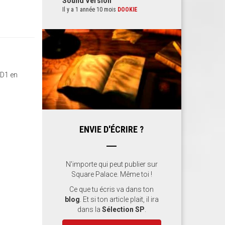
Sound Version
Il y a 1 année 10 mois
DOOKIE
CD1 en
ENVIE D'ÉCRIRE ?
N'importe qui peut publier sur
Square Palace. Même toi !
Ce que tu écris va dans ton
blog
. Et si ton article plait, il ira
dans la
Sélection SP
.