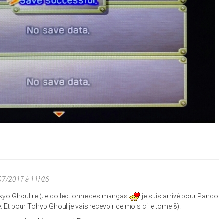
/07/2017 à 11h26
kyo Ghoul re (Je collectionne ces mangas
je suis arrivé pour Pando
rte. Et pour Tohyo Ghoul je vais recevoir ce mois ci le tome 8).