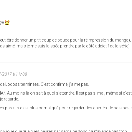
Age
a peut-être donner un p'tit coup de pouce pour la réimpression du manga),
as aimé, mais je me suis laissée prendre par le côté addictif de la série)
07/2017 à 11h08
 de Lodoss terminées. C'est confirmé, j'aime pas.
A². Au moins là on sait à quoi s'attendre. Il est pas si mal, même si c'es
je regarde.
es parents c'est plus compliqué pour regarder des animés. Je sais pas
, je n'y joue que quelques heures par semaine donc ça n'avance pas trop.