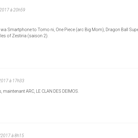
/2017 à 20h59
i wa Smartphone to Tomo ni, One Piece (arc Big Mom), Dragon Ball Supe
es of Zestiria (saison 2).
2017 à 17h33
es, maintenant ARC, LE CLAN DES DEIMOS.
7/2017 à 8h15