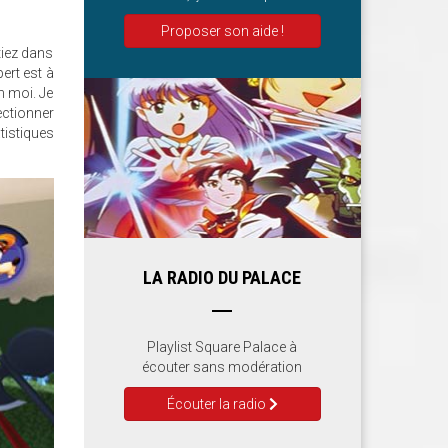
Proposer son aide !
tiez dans
ert est à
n moi. Je
ectionner
tistiques
LA RADIO DU PALACE
Playlist Square Palace à
écouter sans modération
Écouter la radio