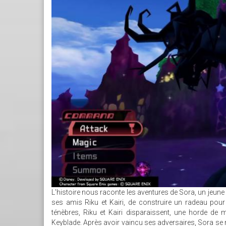
L'histoire nous raconte les aventures de Sora, un jeune 
ses amis Riku et Kairi, de construire un radeau pour qu
ténèbres, Riku et Kairi disparaissent, une horde de
Keyblade. Après avoir vaincu ses adversaires, Sora se r