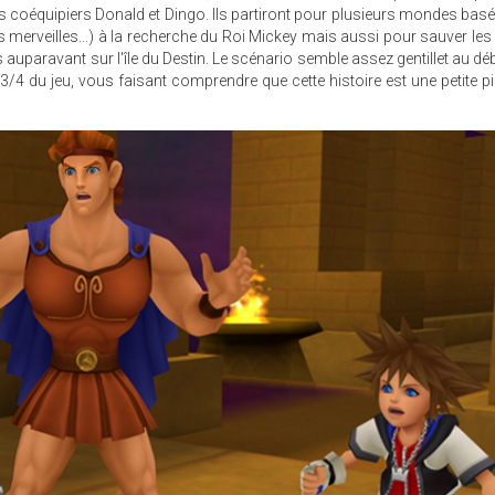
 coéquipiers Donald et Dingo. Ils partiront pour plusieurs mondes basé
des merveilles...) à la recherche du Roi Mickey mais aussi pour sauver l
uparavant sur l'île du Destin. Le scénario semble assez gentillet au dé
4 du jeu, vous faisant comprendre que cette histoire est une petite pi