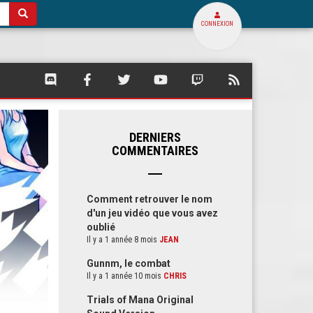
CONNEXION
SQUARE
SQUARE
SQUARE
SQUARE
SQUARE
FLUX
PALACE
PALACE
PALACE
PALACE
PALACE
RSS
SUR
SUR
SUR
SUR
SUR
DE
DISCORD
FACEBOOK
TWITTER
YOUTUBE
TWITCH
SQUARE
PALACE
DERNIERS
COMMENTAIRES
Comment retrouver le nom
d'un jeu vidéo que vous avez
oublié
Il y a 1 année 8 mois
JEAN
Gunnm, le combat
Il y a 1 année 10 mois
CHRIS
Trials of Mana Original