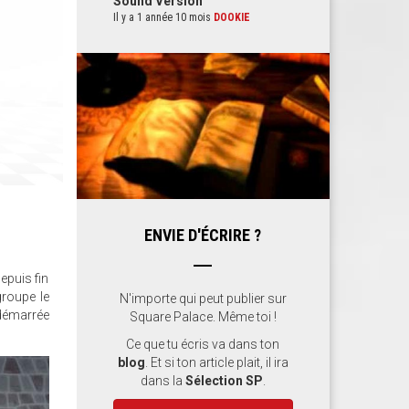
Sound Version
Il y a 1 année 10 mois
DOOKIE
ENVIE D'ÉCRIRE ?
epuis fin
groupe le
N'importe qui peut publier sur
 démarrée
Square Palace. Même toi !
Ce que tu écris va dans ton
blog
. Et si ton article plait, il ira
dans la
Sélection SP
.