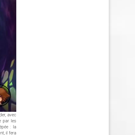
der, avec
e par les
épée : la
, il fera