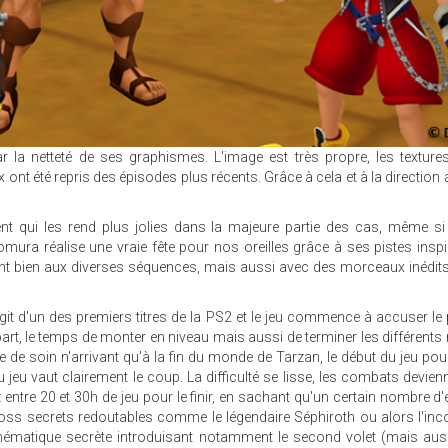
 la netteté de ses graphismes. L'image est très propre, les texture
ont été repris des épisodes plus récents. Grâce à cela et à la direction a
nt qui les rend plus jolies dans la majeure partie des cas, même si
ura réalise une vraie fête pour nos oreilles grâce à ses pistes insp
ent bien aux diverses séquences, mais aussi avec des morceaux inédit
git d'un des premiers titres de la PS2 et le jeu commence à accuser le
art, le temps de monter en niveau mais aussi de terminer les différent
 de soin n'arrivant qu'à la fin du monde de Tarzan, le début du jeu po
u jeu vaut clairement le coup. La difficulté se lisse, les combats devien
entre 20 et 30h de jeu pour le finir, en sachant qu'un certain nombre d
ss secrets redoutables comme le légendaire Séphiroth ou alors l'inc
inématique secrète introduisant notamment le second volet (mais aus