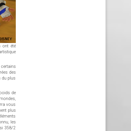
s ont été
rtistique
 certains
irées des
s du plus
 poids de
s mondes,
urra vous
nent plus
'éléments
onnu, les
si 358/2