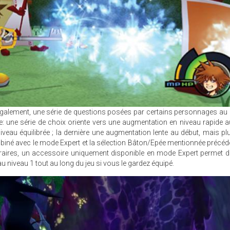
Egalement, une série de questions posées par certains personnages au
e: une série de choix oriente vers une augmentation en niveau rapide a
veau équilibrée ; la dernière une augmentation lente au début, mais pl
, combiné avec le mode Expert et la sélection Bâton/Epée mentionnée préc
méraires, un accessoire uniquement disponible en mode Expert permet 
 niveau 1 tout au long du jeu si vous le gardez équipé.