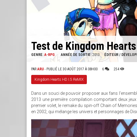
Test de Kingdom Hearts
GENRE:
A-RPG
ANNÉE DE SORTIE:
2013
ÉDITEUR / DÉVELO
PAR
ARU
- PUBLIÉ LE 30 AOÛT 2017 À 08H00
6
254
Kingdom Hearts HD I.5 ReMIX
Dans un souci de pouvoir proposer aux fans l'ensemble
2013 une première compilation comportant deux jeux et 
premier volet, le remake du spin-off Chain of Memories 
en 2002, qui mélange les univers et personnages de Dis
161667_SCREENSHOT_04_