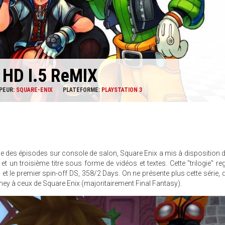
 HD I.5 ReMIX
PPEUR:
SQUARE-ENIX
PLATEFORME:
PLAYSTATION 3
 des épisodes sur console de salon, Square Enix a mis à disposition d
un troisième titre sous forme de vidéos et textes. Cette "trilogie" re
et le premier spin-off DS, 358/2 Days. On ne présente plus cette série,
ney à ceux de Square Enix (majoritairement Final Fantasy).
L1.JPG