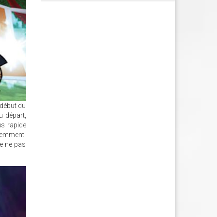
 début du
u départ,
us rapide
édemment.
de ne pas