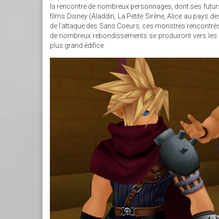
la rencontre de nombreux personnages, dont ses futurs
films Disney (Aladdin, La Petite Sirène, Alice au pays 
de l'attaque des Sans Coeurs, ces monstres rencontrés a
de nombreux rebondissements se produiront vers les 3/
plus grand édifice.
KHRECODEDPNG-
F482551.PNG