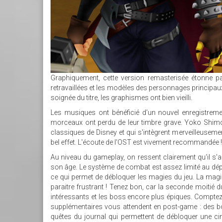
Graphiquement, cette version remasterisée étonne par
retravaillées et les modèles des personnages principaux 
soignée du titre, les graphismes ont bien vieilli.
Les musiques ont bénéficié d'un nouvel enregistreme
morceaux ont perdu de leur timbre grave. Yoko Shimom
classiques de Disney et qui s'intègrent merveilleusem
bel effet. L'écoute de l'OST est vivement recommandée !
Au niveau du gameplay, on ressent clairement qu'il s'a
son âge. Le système de combat est assez limité au dép
ce qui permet de débloquer les magies du jeu. La magie
paraitre frustrant ! Tenez bon, car la seconde moitié d
intéressants et les boss encore plus épiques. Comptez 
supplémentaires vous attendent en post-game : des bo
quêtes du journal qui permettent de débloquer une c