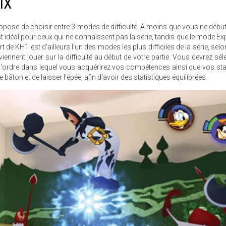
IX
propose de choisir entre 3 modes de difficulté. A moins que vous ne débu
t idéal pour ceux qui ne connaissent pas la série, tandis que le mode Exp
de KH1 est d'ailleurs l'un des modes les plus difficiles de la série, selo
iennent jouer sur la difficulté au début de votre partie. Vous devrez sél
t l'ordre dans lequel vous acquérirez vos compétences ainsi que vos sta
âton et de laisser l'épée, afin d'avoir des statistiques équilibrées.
MIX_SCREENSHOT_211.JPG