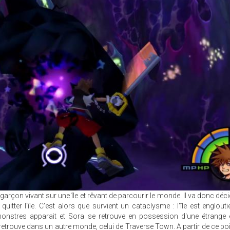
garçon vivant sur une île et rêvant de parcourir le monde. Il va donc déci
itter l'île. C'est alors que survient un cataclysme : l'île est englouti
 monstres apparait et Sora se retrouve en possession d'une étrange 
etrouve dans un autre monde, celui de Traverse Town. A partir de ce point